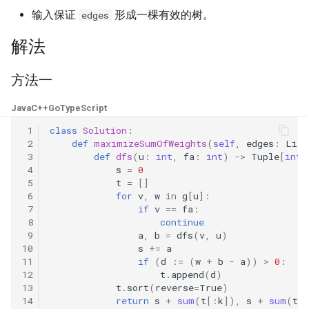
31. 最近最少使用缓存
34. 二叉树中和为某一值的路
5.2. 二进制数转字符串
输入保证
形成一棵有效的树。
edges
径
32. 有效的变位词
5.3. 翻转数位
解法
35. 复杂链表的复制
33. 变位词组
5.4. 下一个数
方法一
36. 二叉搜索树与双向链表
34. 外星语言是否排序
5.6. 整数转换
Java
C++
Go
TypeScript
37. 序列化二叉树
 1
class
Solution
:
35. 最小时间差
5.7. 配对交换
 2
def
maximizeSumOfWeights
(
self
,
edges
:
List
 3
def
dfs
(
u
:
int
,
fa
:
int
)
->
Tuple
[
int
,
38. 字符串的排列
 4
s
=
0
36. 后缀表达式
5.8. 绘制直线
 5
t
=
[]
39. 数组中出现次数超过一半
 6
for
v
,
w
in
g
[
u
]:
37. 小行星碰撞
的数字
 7
if
v
==
fa
:
8.1. 三步问题
 8
continue
 9
a
,
b
=
dfs
(
v
,
u
)
38. 每日温度
40. 最小的 k 个数
8.2. 迷路的机器人
10
s
+=
a
11
if
(
d
:=
(
w
+
b
-
a
))
>
0
:
39. 直方图最大矩形面积
12
t
.
append
(
d
)
41. 数据流中的中位数
8.3. 魔术索引
13
t
.
sort
(
reverse
=
True
)
14
return
s
+
sum
(
t
[:
k
]),
s
+
sum
(
t
[
40. 矩阵中最大的矩形