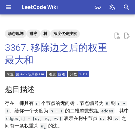
LeetCode Wiki
正
English
在
中文
动态规划
排序
树
深度优先搜索
题目描述
3. 数组中重复的数字
1. 整数除法
1.1. 判定字符是否唯一
初
3367. 移除边之后的权重
始
解法
4. 二维数组中的查找
2. 二进制加法
1.2. 判定是否互为字符重排
最大和
化
5. 替换空格
3. 前 n 个数字二进制中 1 的个
1.3. URL 化
方法一
搜
数
6. 从尾到头打印链表
1.4. 回文排列
索
题目描述
4. 只出现一次的数字
引
7. 重建二叉树
1.5. 一次编辑
存在一棵具有
个节点的
无向
树，节点编号为
到
n
0
n -
擎
5. 单词长度的最大乘积
。给你一个长度为
的二维整数数组
，其中
1
n - 1
edges
9. 用两个栈实现队列
1.6. 字符串压缩
表示在树中节点
和
之
edges[i] = [u
, v
, w
]
u
v
i
i
i
i
i
6. 排序数组中两个数字之和
间有一条权重为
的边。
w
i
10.1. 斐波那契数列
1.7. 旋转矩阵