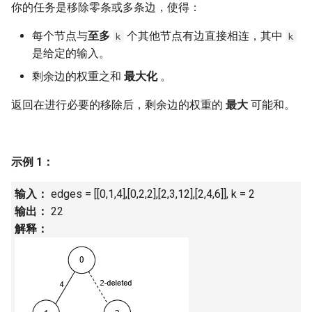
7. 数组中和为 0 的三个数
你的任务是移除零条或多条边，使得：
10.2. 青蛙跳台阶问题
1.8. 零矩阵
每个节点与
至多
个其他节点有边直接相连，其中
k
k
8. 和大于等于 target 的最短子
是给定的输入。
数组
11. 旋转数组的最小数字
1.9. 字符串轮转
剩余边的权重之和
最大化
。
9. 乘积小于 K 的子数组
12. 矩阵中的路径
2.1. 移除重复节点
返回在进行必要的移除后，剩余边的权重的
最大
可能和。
10. 和为 k 的子数组
13. 机器人的运动范围
2.2. 返回倒数第 k 个节点
11. 和 1 个数相同的子数组
14.1. 剪绳子
2.3. 删除中间节点
示例 1：
12. 左右两边子数组的和相等
14.2. 剪绳子 II
2.4. 分割链表
输入：
edges = [[0,1,4],[0,2,2],[2,3,12],[2,4,6]], k = 2
输出：
22
13. 二维子矩阵的和
15. 二进制中 1 的个数
2.5. 链表求和
解释：
14. 字符串中的变位词
16. 数值的整数次方
2.6. 回文链表
15. 字符串中的所有变位词
17. 打印从 1 到最大的 n 位数
2.7. 链表相交