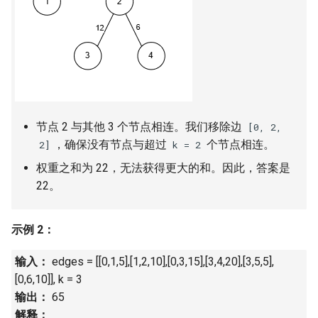
16. 不含重复字符的最长子字
18. 删除链表的节点
2.8. 环路检测
符串
19. 正则表达式匹配
3.1. 三合一
17. 含有所有字符的最短字符
串
20. 表示数值的字符串
3.2. 栈的最小值
18. 有效的回文
21. 调整数组顺序使奇数位于
3.3. 堆盘子
节点 2 与其他 3 个节点相连。我们移除边
[0, 2,
偶数前面
，确保没有节点与超过
个节点相连。
2]
k = 2
19. 最多删除一个字符得到回
3.4. 化栈为队
权重之和为 22，无法获得更大的和。因此，答案是
文
22. 链表中倒数第 k 个节点
22。
3.5. 栈排序
20. 回文子字符串的个数
24. 反转链表
3.6. 动物收容所
示例 2：
21. 删除链表的倒数第 n 个结
25. 合并两个排序的链表
点
4.1. 节点间通路
输入：
edges = [[0,1,5],[1,2,10],[0,3,15],[3,4,20],[3,5,5],
26. 树的子结构
[0,6,10]], k = 3
22. 链表中环的入口节点
4.2. 最小高度树
输出：
65
27. 二叉树的镜像
解释：