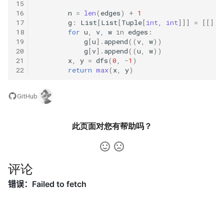
42. 连续子数组的最大和
8.4. 幂集
15
16
n
=
len
(
edges
)
+
1
17
g
:
List
[
List
[
Tuple
[
int
,
int
]]]
=
[[]
f
41. 滑动窗口的平均值
43. 1 ～ n 整数中 1 出现的次
8.5. 递归乘法
18
for
u
,
v
,
w
in
edges
:
数
19
g
[
u
]
.
append
((
v
,
w
))
42. 最近请求次数
8.6. 汉诺塔问题
20
g
[
v
]
.
append
((
u
,
w
))
21
x
,
y
=
dfs
(
0
,
-
1
)
44. 数字序列中某一位的数字
22
return
max
(
x
,
y
)
43. 往完全二叉树添加节点
8.7. 无重复字符串的排列组合
45. 把数组排成最小的数
GitHub
44. 二叉树每层的最大值
8.8. 有重复字符串的排列组合
46. 把数字翻译成字符串
45. 二叉树最底层最左边的值
8.9. 括号
此页面对您有帮助吗？
47. 礼物的最大价值
46. 二叉树的右侧视图
8.10. 颜色填充
48. 最长不含重复字符的子字
评论
47. 二叉树剪枝
符串
8.11. 硬币
48. 序列化与反序列化二叉树
49. 丑数
8.12. 八皇后
49. 从根节点到叶节点的路径
50. 第一个只出现一次的字符
8.13. 堆箱子