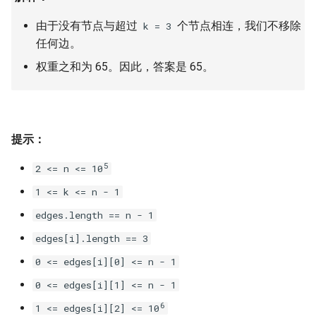
23. 两个链表的第一个重合节
4.3. 特定深度节点链表
由于没有节点与超过
个节点相连，我们不移除
点
k = 3
28. 对称的二叉树
任何边。
4.4. 检查平衡性
24. 反转链表
29. 顺时针打印矩阵
权重之和为 65。因此，答案是 65。
4.5. 合法二叉搜索树
25. 链表中的两数相加
30. 包含 min 函数的栈
4.6. 后继者
26. 重排链表
31. 栈的压入、弹出序列
提示：
4.8. 首个共同祖先
27. 回文链表
5
32.1. 从上到下打印二叉树
2 <= n <= 10
4.9. 二叉搜索树序列
1 <= k <= n - 1
28. 展平多级双向链表
32.2. 从上到下打印二叉树 II
edges.length == n - 1
4.10. 检查子树
29. 排序的循环链表
32.3. 从上到下打印二叉树 III
edges[i].length == 3
4.12. 求和路径
0 <= edges[i][0] <= n - 1
30. 插入、删除和随机访问都
33. 二叉搜索树的后序遍历序
是 O(1) 的容器
0 <= edges[i][1] <= n - 1
列
5.1. 插入
6
1 <= edges[i][2] <= 10