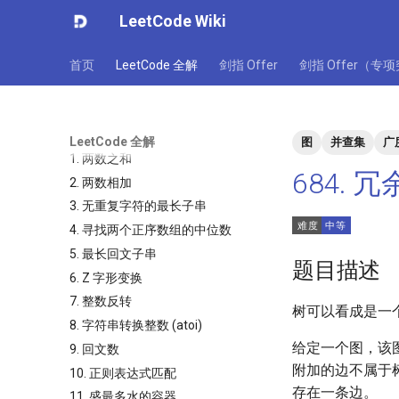
LeetCode Wiki
首页
LeetCode 全解
剑指 Offer
剑指 Offer（专
LeetCode 全解
图
并查集
广
1. 两数之和
684. 
2. 两数相加
3. 无重复字符的最长子串
4. 寻找两个正序数组的中位数
5. 最长回文子串
题目描述
6. Z 字形变换
7. 整数反转
树可以看成是一
8. 字符串转换整数 (atoi)
给定一个图，该
9. 回文数
附加的边不属于
10. 正则表达式匹配
存在一条边。
11. 盛最多水的容器