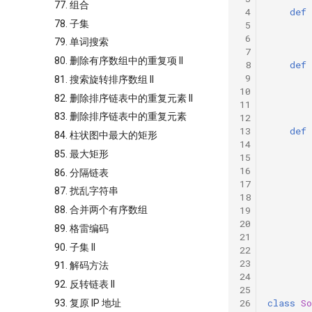
77. 组合
 4
def
78. 子集
 5
 6
79. 单词搜索
 7
80. 删除有序数组中的重复项 II
 8
def
 9
81. 搜索旋转排序数组 II
10
82. 删除排序链表中的重复元素 II
11
83. 删除排序链表中的重复元素
12
13
def
84. 柱状图中最大的矩形
14
85. 最大矩形
15
16
86. 分隔链表
17
87. 扰乱字符串
18
19
88. 合并两个有序数组
20
89. 格雷编码
21
90. 子集 II
22
23
91. 解码方法
24
92. 反转链表 II
25
26
class
So
93. 复原 IP 地址