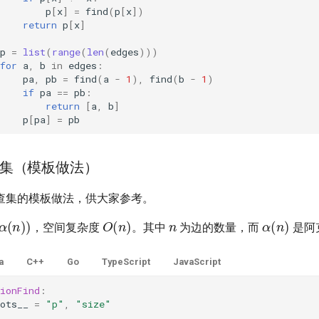
p
[
x
]
=
find
(
p
[
x
])
return
p
[
x
]
p
=
list
(
range
(
len
(
edges
)))
for
a
,
b
in
edges
:
pa
,
pb
=
find
(
a
-
1
),
find
(
b
-
1
)
if
pa
==
pb
:
return
[
a
,
b
]
p
[
pa
]
=
pb
集（模板做法）
查集的模板做法，供大家参考。
n
α
(
n
)
)
O
(
n
)
α
(
n
)
，空间复杂度
。其中
为边的数量，而
是阿
a
C++
Go
TypeScript
JavaScript
ionFind
:
ots__
=
"p"
,
"size"