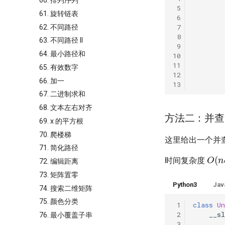
60. 排列序列
 5
61. 旋转链表
 6
 7
62. 不同路径
 8
63. 不同路径 II
 9
64. 最小路径和
10
11
65. 有效数字
12
66. 加一
13
67. 二进制求和
68. 文本左右对齐
方法二：并查
69. x 的平方根
70. 爬楼梯
这里给出一个并
71. 简化路径
O
(
n
时间复杂度
72. 编辑距离
73. 矩阵置零
Python3
Jav
74. 搜索二维矩阵
75. 颜色分类
 1
class
Un
 2
__sl
76. 最小覆盖子串
 3