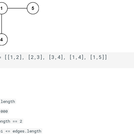
.length
1000
ength == 2
bi <= edges.length