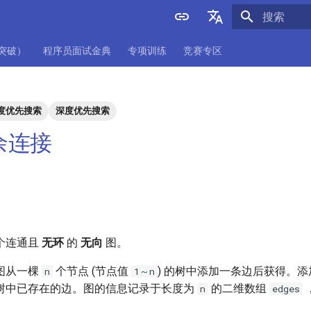
正在初始化
English
项突破）
程序员面试金典
专项训练
竞赛专区
中文
度优先搜索
深度优先搜索
冗余连接
个连通且
无环
的
无向
图。
图从一棵
个节点 (节点值
) 的树中添加一条边后获得。
n
1～n
树中已存在的边。图的信息记录于长度为
的二维数组
n
edges