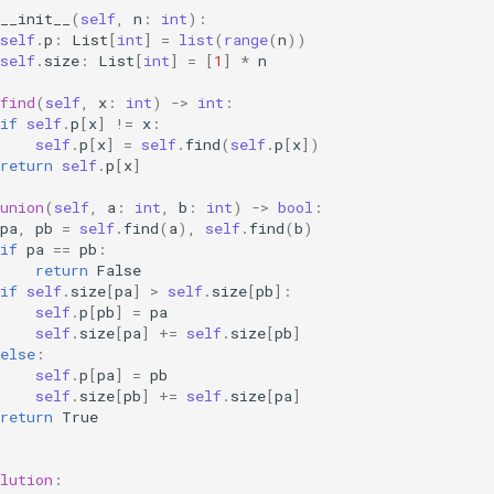
__init__
(
self
,
n
:
int
):
self
.
p
:
List
[
int
]
=
list
(
range
(
n
))
self
.
size
:
List
[
int
]
=
[
1
]
*
n
find
(
self
,
x
:
int
)
->
int
:
if
self
.
p
[
x
]
!=
x
:
self
.
p
[
x
]
=
self
.
find
(
self
.
p
[
x
])
return
self
.
p
[
x
]
union
(
self
,
a
:
int
,
b
:
int
)
->
bool
:
pa
,
pb
=
self
.
find
(
a
),
self
.
find
(
b
)
if
pa
==
pb
:
return
False
if
self
.
size
[
pa
]
>
self
.
size
[
pb
]:
self
.
p
[
pb
]
=
pa
self
.
size
[
pa
]
+=
self
.
size
[
pb
]
else
:
self
.
p
[
pa
]
=
pb
self
.
size
[
pb
]
+=
self
.
size
[
pa
]
return
True
lution
: