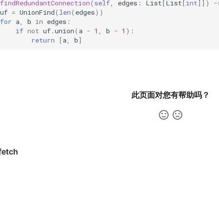
findRedundantConnection
(
self
,
edges
:
List
[
List
[
int
]])
-
uf
=
UnionFind
(
len
(
edges
))
for
a
,
b
in
edges
:
if
not
uf
.
union
(
a
-
1
,
b
-
1
):
return
[
a
,
b
]
此页面对您有帮助吗？