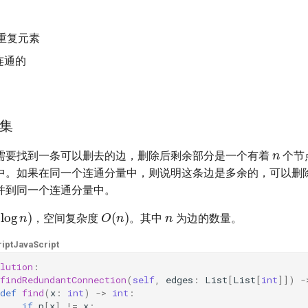
重复元素
连通的
集
n
需要找到一条可以删去的边，删除后剩余部分是一个有着
个节
中。如果在同一个连通分量中，则说明这条边是多余的，可以删
并到同一个连通分量中。
n
log
n
)
O
(
n
)
，空间复杂度
。其中
为边的数量。
ipt
JavaScript
lution
:
findRedundantConnection
(
self
,
edges
:
List
[
List
[
int
]])
-
def
find
(
x
:
int
)
->
int
:
if
p
[
x
]
!=
x
: