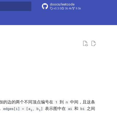
doocs/leetcode
v0.3.0
36.4k
9.5k
搜索引擎
添加的边的两个不同顶点编号在
到
中间，且这条
1
n
，
表示图中在
和
之间
edges[i] = [a
, b
]
ai
bi
i
i