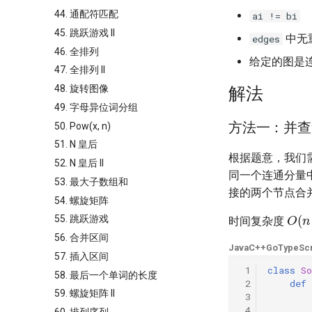
44. 通配符匹配
ai != bi
45. 跳跃游戏 II
中无
edges
46. 全排列
给定的图是
47. 全排列 II
48. 旋转图像
解法
49. 字母异位词分组
方法一：并查
50. Pow(x, n)
51. N 皇后
根据题意，我们
52. N 皇后 II
同一个连通分量
53. 最大子数组和
接的两个节点合
54. 螺旋矩阵
O
(
n
55. 跳跃游戏
时间复杂度
56. 合并区间
Java
C++
Go
TypeScr
57. 插入区间
 1
class
So
58. 最后一个单词的长度
 2
def
59. 螺旋矩阵 II
 3
 4