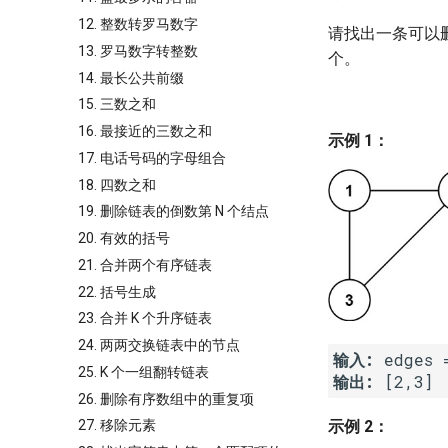
12. 整数转罗马数字
请找出一条可以
13. 罗马数字转整数
个。
14. 最长公共前缀
15. 三数之和
16. 最接近的三数之和
示例 1：
17. 电话号码的字母组合
18. 四数之和
19. 删除链表的倒数第 N 个结点
20. 有效的括号
21. 合并两个有序链表
22. 括号生成
23. 合并 K 个升序链表
24. 两两交换链表中的节点
输入:
25. K 个一组翻转链表
输出:
26. 删除有序数组中的重复项
示例 2：
27. 移除元素