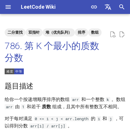
LeetCode Wiki
正
English
在
中文
二分查找
双指针
堆（优先队列）
排序
数组
题目描述
3. 数组中重复的数字
1. 整数除法
1.1. 判定字符是否唯一
初
786. 第 K 个最小的质数
始
解法
4. 二维数组中的查找
2. 二进制加法
1.2. 判定是否互为字符重排
分数
化
5. 替换空格
3. 前 n 个数字二进制中 1 的个
1.3. URL 化
方法一
搜
数
6. 从尾到头打印链表
1.4. 回文排列
索
题目描述
4. 只出现一次的数字
引
7. 重建二叉树
1.5. 一次编辑
给你一个按递增顺序排序的数组
和一个整数
。数组
arr
k
擎
5. 单词长度的最大乘积
由
和若干
质数
组成，且其中所有整数互不相同。
arr
1
9. 用两个栈实现队列
1.6. 字符串压缩
6. 排序数组中两个数字之和
对于每对满足
的
和
，可
0 <= i < j < arr.length
i
j
10.1. 斐波那契数列
1.7. 旋转矩阵
以得到分数
。
arr[i] / arr[j]