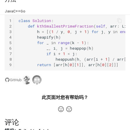
23. 两个链表的第一个重合节
4.3. 特定深度节点链表
点
28. 对称的二叉树
Java
C++
Go
4.4. 检查平衡性
1
class
Solution
:
24. 反转链表
29. 顺时针打印矩阵
2
def
kthSmallestPrimeFraction
(
self
,
arr
:
Lis
3
h
=
[(
1
/
y
,
0
,
j
+
1
)
for
j
,
y
in
enum
4.5. 合法二叉搜索树
4
heapify
(
h
)
25. 链表中的两数相加
30. 包含 min 函数的栈
5
for
_
in
range
(
k
-
1
):
4.6. 后继者
6
_
,
i
,
j
=
heappop
(
h
)
26. 重排链表
7
if
i
+
1
<
j
:
31. 栈的压入、弹出序列
8
heappush
(
h
,
(
arr
[
i
+
1
]
/
arr
[
j
4.8. 首个共同祖先
9
return
[
arr
[
h
[
0
][
1
]],
arr
[
h
[
0
][
2
]]]
27. 回文链表
32.1. 从上到下打印二叉树
4.9. 二叉搜索树序列
GitHub
28. 展平多级双向链表
32.2. 从上到下打印二叉树 II
4.10. 检查子树
29. 排序的循环链表
32.3. 从上到下打印二叉树 III
此页面对您有帮助吗？
4.12. 求和路径
30. 插入、删除和随机访问都
33. 二叉搜索树的后序遍历序
是 O(1) 的容器
列
5.1. 插入
评论