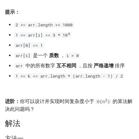
16. 不含重复字符的最长子字
18. 删除链表的节点
2.8. 环路检测
提示：
符串
19. 正则表达式匹配
3.1. 三合一
2 <= arr.length <= 1000
17. 含有所有字符的最短字符
4
1 <= arr[i] <= 3 * 10
串
20. 表示数值的字符串
3.2. 栈的最小值
arr[0] == 1
18. 有效的回文
21. 调整数组顺序使奇数位于
3.3. 堆盘子
是一个
质数
，
arr[i]
i > 0
偶数前面
中的所有数字
互不相同
，且按
严格递增
排序
arr
19. 最多删除一个字符得到回
3.4. 化栈为队
文
22. 链表中倒数第 k 个节点
1 <= k <= arr.length * (arr.length - 1) / 2
3.5. 栈排序
20. 回文子字符串的个数
24. 反转链表
3.6. 动物收容所
2
进阶：
你可以设计并实现时间复杂度小于
的算法解
O(n
)
21. 删除链表的倒数第 n 个结
25. 合并两个排序的链表
决此问题吗？
点
4.1. 节点间通路
26. 树的子结构
解法
22. 链表中环的入口节点
4.2. 最小高度树
27. 二叉树的镜像
方法一