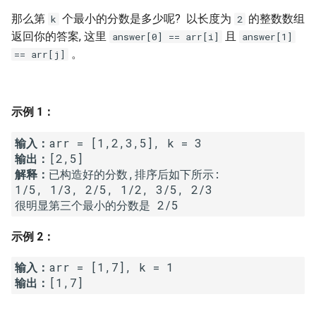
7. 数组中和为 0 的三个数
那么第
个最小的分数是多少呢? 以长度为
的整数数组
k
2
10.2. 青蛙跳台阶问题
1.8. 零矩阵
返回你的答案, 这里
且
answer[0] == arr[i]
answer[1]
8. 和大于等于 target 的最短子
。
== arr[j]
数组
11. 旋转数组的最小数字
1.9. 字符串轮转
9. 乘积小于 K 的子数组
12. 矩阵中的路径
2.1. 移除重复节点
示例 1：
10. 和为 k 的子数组
13. 机器人的运动范围
2.2. 返回倒数第 k 个节点
输入：
输出：
11. 和 1 个数相同的子数组
14.1. 剪绳子
2.3. 删除中间节点
解释：
已构造好的分数,排序后如下所示: 

1/5, 1/3, 2/5, 1/2, 3/5, 2/3

12. 左右两边子数组的和相等
14.2. 剪绳子 II
2.4. 分割链表
13. 二维子矩阵的和
15. 二进制中 1 的个数
2.5. 链表求和
示例 2：
14. 字符串中的变位词
16. 数值的整数次方
2.6. 回文链表
输入：
输出：
15. 字符串中的所有变位词
17. 打印从 1 到最大的 n 位数
2.7. 链表相交