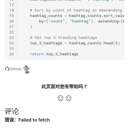
42. 连续子数组的最大和
8.4. 幂集
17
18
# Sort by count of hashtag in descending or
41. 滑动窗口的平均值
43. 1 ～ n 整数中 1 出现的次
8.5. 递归乘法
19
hashtag_counts
=
hashtag_counts
.
sort_values
数
20
by
=
[
"count"
,
"hashtag"
],
ascending
=
[
Fa
21
)
42. 最近请求次数
8.6. 汉诺塔问题
22
44. 数字序列中某一位的数字
23
# Get top 3 trending hashtags
43. 往完全二叉树添加节点
8.7. 无重复字符串的排列组合
24
top_3_hashtags
=
hashtag_counts
.
head
(
3
)
25
45. 把数组排成最小的数
26
return
top_3_hashtags
44. 二叉树每层的最大值
8.8. 有重复字符串的排列组合
46. 把数字翻译成字符串
GitHub
45. 二叉树最底层最左边的值
8.9. 括号
47. 礼物的最大价值
46. 二叉树的右侧视图
8.10. 颜色填充
此页面对您有帮助吗？
48. 最长不含重复字符的子字
47. 二叉树剪枝
符串
8.11. 硬币
评论
48. 序列化与反序列化二叉树
49. 丑数
8.12. 八皇后
49. 从根节点到叶节点的路径
50. 第一个只出现一次的字符
8.13. 堆箱子