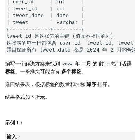
| user_id     | int     |

7. 数组中和为 0 的三个数
| tweet_id    | int     |

10.2. 青蛙跳台阶问题
1.8. 零矩阵
| tweet_date  | date    |

8. 和大于等于 target 的最短子
| tweet       | varchar |

数组
11. 旋转数组的最小数字
1.9. 字符串轮转
+-------------+---------+

tweet_id 是这张表的主键 (值互不相同的列)。

9. 乘积小于 K 的子数组
12. 矩阵中的路径
2.1. 移除重复节点
这张表的每一行都包含 user_id, tweet_id, tweet_da
题目保证所有 tweet_date 都是 2024 年 2 月的合
10. 和为 k 的子数组
13. 机器人的运动范围
2.2. 返回倒数第 k 个节点
编写一个解决方案来找到
年
二月
的
前
热门话题
2024
3
11. 和 1 个数相同的子数组
14.1. 剪绳子
2.3. 删除中间节点
标签
。一条推文可能含有
多个标签
。
返回结果表，根据标签的数量和名称
降序
排序。
12. 左右两边子数组的和相等
14.2. 剪绳子 II
2.4. 分割链表
结果格式如下所示。
13. 二维子矩阵的和
15. 二进制中 1 的个数
2.5. 链表求和
14. 字符串中的变位词
16. 数值的整数次方
2.6. 回文链表
示例 1：
15. 字符串中的所有变位词
17. 打印从 1 到最大的 n 位数
2.7. 链表相交
输入：