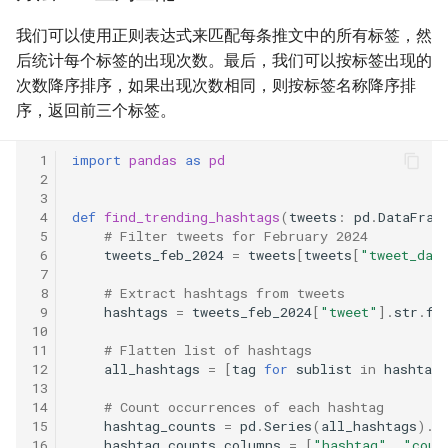
31. 最近最少使用缓存
34. 二叉树中和为某一值的路
5.2. 二进制数转字符串
径
我们可以使用正则表达式来匹配每条推文中的所有标签，然
32. 有效的变位词
5.3. 翻转数位
后统计每个标签的出现次数。最后，我们可以按标签出现的
35. 复杂链表的复制
次数降序排序，如果出现次数相同，则按标签名称降序排
33. 变位词组
5.4. 下一个数
序，返回前三个标签。
36. 二叉搜索树与双向链表
34. 外星语言是否排序
5.6. 整数转换
 1
import
pandas
as
pd
37. 序列化二叉树
 2
 3
35. 最小时间差
5.7. 配对交换
 4
def
find_trending_hashtags
(
tweets
:
pd
.
DataFram
38. 字符串的排列
 5
# Filter tweets for February 2024
36. 后缀表达式
5.8. 绘制直线
 6
tweets_feb_2024
=
tweets
[
tweets
[
"tweet_dat
 7
39. 数组中出现次数超过一半
 8
# Extract hashtags from tweets
37. 小行星碰撞
的数字
8.1. 三步问题
 9
hashtags
=
tweets_feb_2024
[
"tweet"
]
.
str
.
fi
10
38. 每日温度
40. 最小的 k 个数
11
# Flatten list of hashtags
8.2. 迷路的机器人
12
all_hashtags
=
[
tag
for
sublist
in
hashtags
13
39. 直方图最大矩形面积
41. 数据流中的中位数
8.3. 魔术索引
14
# Count occurrences of each hashtag
15
hashtag_counts
=
pd
.
Series
(
all_hashtags
)
.
v
16
hashtag_counts
.
columns
=
[
"hashtag"
,
"coun
40. 矩阵中最大的矩形