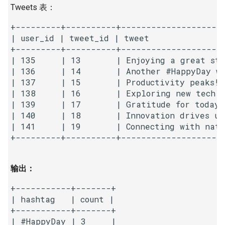
Tweets 表：
16. 不含重复字符的最长子字
18. 删除链表的节点
2.8. 环路检测
符串
+---------+----------+---------------------
19. 正则表达式匹配
3.1. 三合一
| user_id | tweet_id | tweet               
17. 含有所有字符的最短字符
+---------+----------+---------------------
| 135     | 13       | Enjoying a great sta
串
20. 表示数值的字符串
3.2. 栈的最小值
| 136     | 14       | Another #HappyDay wi
| 137     | 15       | Productivity peaks! 
18. 有效的回文
21. 调整数组顺序使奇数位于
3.3. 堆盘子
| 138     | 16       | Exploring new tech f
偶数前面
| 139     | 17       | Gratitude for today'
19. 最多删除一个字符得到回
3.4. 化栈为队
| 140     | 18       | Innovation drives us
文
22. 链表中倒数第 k 个节点
| 141     | 19       | Connecting with natu
3.5. 栈排序
+---------+----------+---------------------
20. 回文子字符串的个数
24. 反转链表
3.6. 动物收容所
输出：
21. 删除链表的倒数第 n 个结
25. 合并两个排序的链表
点
4.1. 节点间通路
+-----------+-------+

26. 树的子结构
| hashtag   | count |

22. 链表中环的入口节点
4.2. 最小高度树
+-----------+-------+

27. 二叉树的镜像
| #HappyDay | 3     |
