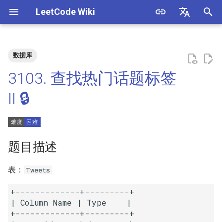
LeetCode Wiki
正
English
在
中文
数据库
题目描述
3. 数组中重复的数字
1. 整数除法
1.1. 判定字符是否唯一
初
3103. 查找热门话题标签
始
解法
4. 二维数组中的查找
2. 二进制加法
1.2. 判定是否互为字符重排
II 🔒
化
5. 替换空格
3. 前 n 个数字二进制中 1 的个
1.3. URL 化
方法一：正则匹配
搜
数
6. 从尾到头打印链表
1.4. 回文排列
索
题目描述
4. 只出现一次的数字
引
7. 重建二叉树
1.5. 一次编辑
表：
Tweets
擎
5. 单词长度的最大乘积
9. 用两个栈实现队列
1.6. 字符串压缩
+-------------+---------+

6. 排序数组中两个数字之和
| Column Name | Type    |

+-------------+---------+

10.1. 斐波那契数列
1.7. 旋转矩阵