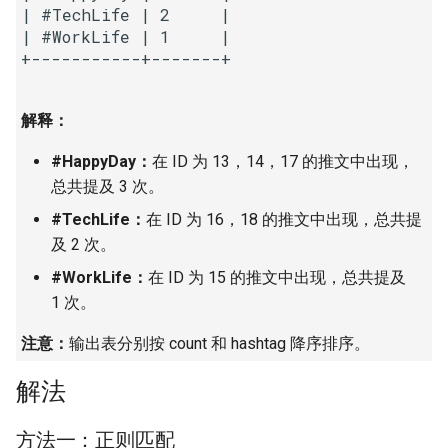
23. 两个链表的第一个重合节
| #TechLife | 2     |

4.3. 特定深度节点链表
| #WorkLife | 1     |

点
28. 对称的二叉树
+-----------+-------+

4.4. 检查平衡性
24. 反转链表
29. 顺时针打印矩阵
4.5. 合法二叉搜索树
解释：
25. 链表中的两数相加
30. 包含 min 函数的栈
#HappyDay：
在 ID 为 13，14，17 的推文中出现，
4.6. 后继者
26. 重排链表
总共提及 3 次。
31. 栈的压入、弹出序列
4.8. 首个共同祖先
#TechLife：
在 ID 为 16，18 的推文中出现，总共提
27. 回文链表
32.1. 从上到下打印二叉树
及 2 次。
4.9. 二叉搜索树序列
#WorkLife：
在 ID 为 15 的推文中出现，总共提及
28. 展平多级双向链表
32.2. 从上到下打印二叉树 II
1 次。
4.10. 检查子树
29. 排序的循环链表
32.3. 从上到下打印二叉树 III
注意：
输出表分别按 count 和 hashtag 降序排序。
4.12. 求和路径
30. 插入、删除和随机访问都
33. 二叉搜索树的后序遍历序
解法
是 O(1) 的容器
列
5.1. 插入
方法一：正则匹配