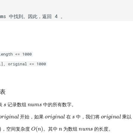
length <= 1000
i], original <= 1000
表
s
nums
表
记录数组
中的所有数字。
s
original
original
original
开始，如果
在
中，我们将
乘以
n
nums
)
O
(
n
)
，空间复杂度
。其中
为数组
的长度。