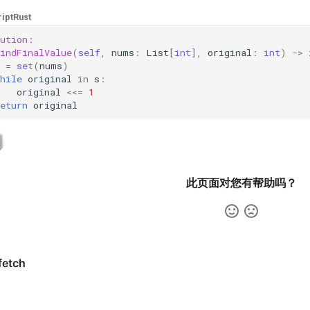
ipt
Rust
ution
:
indFinalValue
(
self
,
nums
:
List
[
int
],
original
:
int
)
->
=
set
(
nums
)
hile
original
in
s
:
original
<<=
1
eturn
original
此页面对您有帮助吗？