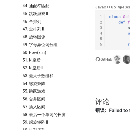
44. 通配符匹配
Java
C++
Go
TypeScr
45. 跳跃游戏 II
1
class
Sol
46. 全排列
2
def
f
3
s
47. 全排列 II
4
w
48. 旋转图像
5
6
r
49. 字母异位词分组
50. Pow(x, n)
GitHub
51. N 皇后
52. N 皇后 II
53. 最大子数组和
54. 螺旋矩阵
55. 跳跃游戏
56. 合并区间
评论
57. 插入区间
58. 最后一个单词的长度
59. 螺旋矩阵 II