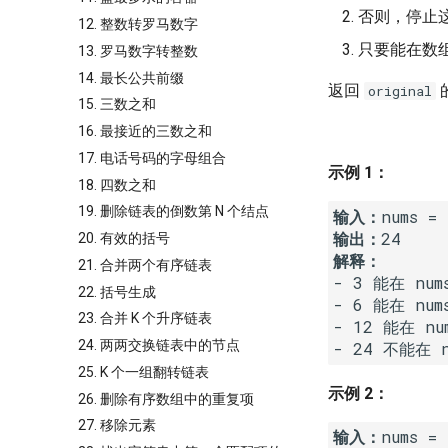
否则，停止
12. 整数转罗马数字
只要能在数
13. 罗马数字转整数
14. 最长公共前缀
返回
original
15. 三数之和
16. 最接近的三数之和
17. 电话号码的字母组合
示例 1：
18. 四数之和
19. 删除链表的倒数第 N 个结点
输入：
输出：
20. 有效的括号
解释：
21. 合并两个有序链表
- 3 能在 num
22. 括号生成
- 6 能在 num
23. 合并 K 个升序链表
- 12 能在 nu
24. 两两交换链表中的节点
25. K 个一组翻转链表
示例 2：
26. 删除有序数组中的重复项
27. 移除元素
输入：