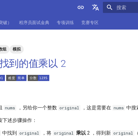
正在初始化
English
项突破）
程序员面试金典
专项训练
竞赛专区
中文
数组
模拟
 将找到的值乘以 2
组
，另给你一个整数
，这是需要在
中搜
nums
original
nums
按下述步骤操作：
中找到
，将
乘以
2 ，得到新
original
original
original