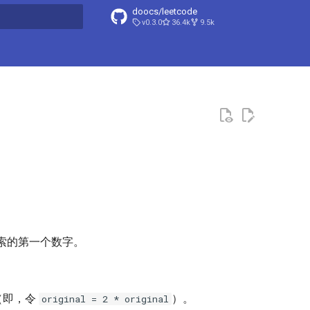
doocs/leetcode
v0.3.0
36.4k
9.5k
搜索引擎
索的第一个数字。
（即，令
）。
original = 2 * original