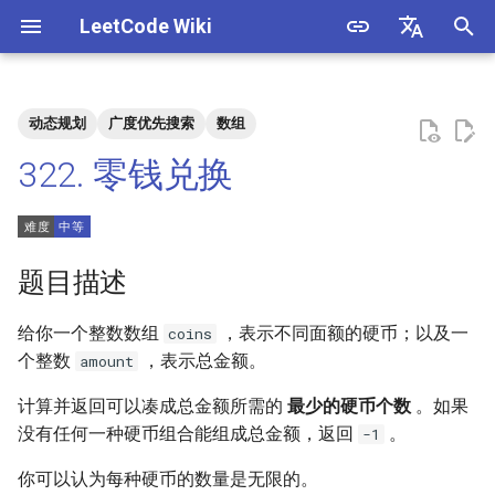
LeetCode Wiki
正
English
在
中文
动态规划
广度优先搜索
数组
题目描述
3. 数组中重复的数字
1. 整数除法
1.1. 判定字符是否唯一
初
322. 零钱兑换
始
解法
4. 二维数组中的查找
2. 二进制加法
1.2. 判定是否互为字符重排
化
5. 替换空格
3. 前 n 个数字二进制中 1 的个
1.3. URL 化
方法一：动态规划(完全背
搜
题目描述
数
包)
6. 从尾到头打印链表
1.4. 回文排列
索
给你一个整数数组
，表示不同面额的硬币；以及一
coins
4. 只出现一次的数字
引
个整数
，表示总金额。
amount
7. 重建二叉树
1.5. 一次编辑
擎
5. 单词长度的最大乘积
计算并返回可以凑成总金额所需的
最少的硬币个数
。如果
9. 用两个栈实现队列
1.6. 字符串压缩
没有任何一种硬币组合能组成总金额，返回
。
-1
6. 排序数组中两个数字之和
10.1. 斐波那契数列
1.7. 旋转矩阵
你可以认为每种硬币的数量是无限的。