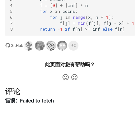
42. 连续子数组的最大和
8.4. 幂集
4
f
=
[
0
]
+
[
inf
]
*
n
5
for
x
in
coins
:
41. 滑动窗口的平均值
43. 1 ～ n 整数中 1 出现的次
8.5. 递归乘法
6
for
j
in
range
(
x
,
n
+
1
):
数
7
f
[
j
]
=
min
(
f
[
j
],
f
[
j
-
x
]
+
1
)
8
return
-
1
if
f
[
n
]
>=
inf
else
f
[
n
]
42. 最近请求次数
8.6. 汉诺塔问题
44. 数字序列中某一位的数字
43. 往完全二叉树添加节点
GitHub
+2
8.7. 无重复字符串的排列组合
45. 把数组排成最小的数
44. 二叉树每层的最大值
8.8. 有重复字符串的排列组合
此页面对您有帮助吗？
46. 把数字翻译成字符串
45. 二叉树最底层最左边的值
8.9. 括号
47. 礼物的最大价值
评论
46. 二叉树的右侧视图
8.10. 颜色填充
48. 最长不含重复字符的子字
47. 二叉树剪枝
符串
8.11. 硬币
48. 序列化与反序列化二叉树
49. 丑数
8.12. 八皇后
49. 从根节点到叶节点的路径
50. 第一个只出现一次的字符
8.13. 堆箱子