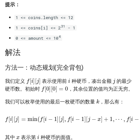
提示：
16. 不含重复字符的最长子字
18. 删除链表的节点
2.8. 环路检测
符串
1 <= coins.length <= 12
19. 正则表达式匹配
3.1. 三合一
31
1 <= coins[i] <= 2
- 1
17. 含有所有字符的最短字符
4
串
20. 表示数值的字符串
3.2. 栈的最小值
0 <= amount <= 10
解法
18. 有效的回文
21. 调整数组顺序使奇数位于
3.3. 堆盘子
偶数前面
方法一：动态规划(完全背包)
19. 最多删除一个字符得到回
3.4. 化栈为队
i
j
f
[
i
]
[
j
]
文
22. 链表中倒数第 k 个节点
我们定义
表示使用前
种硬币，凑出金额
的最少
f
[
0
]
[
0
]
=
0
3.5. 栈排序
硬币数。初始时
，其余位置的值均为正无穷。
20. 回文子字符串的个数
24. 反转链表
k
3.6. 动物收容所
我们可以枚举使用的最后一枚硬币的数量
，那么有：
21. 删除链表的倒数第 n 个结
25. 合并两个排序的链表
点
4.1. 节点间通路
f
[
i
]
[
j
]
=
min
(
f
[
i
−
1
]
[
j
]
,
f
[
i
−
1
]
[
j
−
x
]
+
1
,
⋯
,
f
[
i
−
1
26. 树的子结构
22. 链表中环的入口节点
x
4.2. 最小高度树
i
27. 二叉树的镜像
其中
表示第
种硬币的面值。