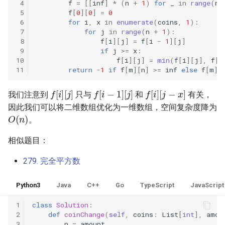
31. 最近最少使用缓存
 4
f
=
[[
inf
]
*
(
n
+
1
)
for
_
in
range
(
m
34. 二叉树中和为某一值的路
5.2. 二进制数转字符串
 5
f
[
0
][
0
]
=
0
径
 6
for
i
,
x
in
enumerate
(
coins
,
1
):
32. 有效的变位词
5.3. 翻转数位
 7
for
j
in
range
(
n
+
1
):
35. 复杂链表的复制
 8
f
[
i
][
j
]
=
f
[
i
-
1
][
j
]
 9
if
j
>=
x
:
33. 变位词组
5.4. 下一个数
10
f
[
i
][
j
]
=
min
(
f
[
i
][
j
],
f
[
i
36. 二叉搜索树与双向链表
11
return
-
1
if
f
[
m
][
n
]
>=
inf
else
f
[
m
][
34. 外星语言是否排序
5.6. 整数转换
f
[
i
]
[
j
]
f
[
i
−
1
]
[
j
]
f
[
i
]
[
j
−
x
]
37. 序列化二叉树
我们注意到
只与
和
有关，
35. 最小时间差
5.7. 配对交换
因此我们可以将二维数组优化为一维数组，空间复杂度降为
O
(
n
)
38. 字符串的排列
。
36. 后缀表达式
5.8. 绘制直线
39. 数组中出现次数超过一半
相似题目：
37. 小行星碰撞
的数字
8.1. 三步问题
279. 完全平方数
38. 每日温度
40. 最小的 k 个数
8.2. 迷路的机器人
Python3
Java
C++
Go
TypeScript
JavaScript
39. 直方图最大矩形面积
41. 数据流中的中位数
8.3. 魔术索引
1
class
Solution
:
2
def
coinChange
(
self
,
coins
:
List
[
int
],
amou
40. 矩阵中最大的矩形
3
n
=
amount