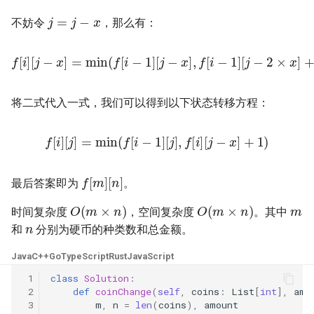
j
=
j
−
x
23. 两个链表的第一个重合节
4.3. 特定深度节点链表
不妨令
，那么有：
点
28. 对称的二叉树
4.4. 检查平衡性
f
[
i
]
[
j
−
x
]
=
min
(
f
[
i
−
1
]
[
j
−
x
]
,
f
[
i
−
1
]
[
j
−
2
×
x
]
+
24. 反转链表
29. 顺时针打印矩阵
4.5. 合法二叉搜索树
25. 链表中的两数相加
30. 包含 min 函数的栈
将二式代入一式，我们可以得到以下状态转移方程：
4.6. 后继者
26. 重排链表
31. 栈的压入、弹出序列
f
[
i
]
[
j
]
=
min
(
f
[
i
−
1
]
[
j
]
,
f
[
i
]
[
j
−
x
]
+
1
)
4.8. 首个共同祖先
27. 回文链表
32.1. 从上到下打印二叉树
f
[
m
]
[
n
]
最后答案即为
。
4.9. 二叉搜索树序列
m
28. 展平多级双向链表
O
(
m
×
n
)
O
(
m
×
n
)
32.2. 从上到下打印二叉树 II
时间复杂度
，空间复杂度
。其中
n
4.10. 检查子树
和
分别为硬币的种类数和总金额。
29. 排序的循环链表
32.3. 从上到下打印二叉树 III
4.12. 求和路径
Java
C++
Go
TypeScript
Rust
JavaScript
30. 插入、删除和随机访问都
33. 二叉搜索树的后序遍历序
 1
class
Solution
:
是 O(1) 的容器
列
5.1. 插入
 2
def
coinChange
(
self
,
coins
:
List
[
int
],
amo
 3
m
,
n
=
len
(
coins
),
amount