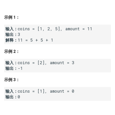
7. 数组中和为 0 的三个数
10.2. 青蛙跳台阶问题
1.8. 零矩阵
8. 和大于等于 target 的最短子
示例 1：
数组
11. 旋转数组的最小数字
1.9. 字符串轮转
输入：
9. 乘积小于 K 的子数组
12. 矩阵中的路径
2.1. 移除重复节点
输出：
解释：
11 = 5 + 5 + 1
10. 和为 k 的子数组
13. 机器人的运动范围
2.2. 返回倒数第 k 个节点
示例 2：
11. 和 1 个数相同的子数组
14.1. 剪绳子
2.3. 删除中间节点
输入：
输出：
-1
12. 左右两边子数组的和相等
14.2. 剪绳子 II
2.4. 分割链表
示例 3：
13. 二维子矩阵的和
15. 二进制中 1 的个数
2.5. 链表求和
输入：
14. 字符串中的变位词
16. 数值的整数次方
2.6. 回文链表
输出：
15. 字符串中的所有变位词
17. 打印从 1 到最大的 n 位数
2.7. 链表相交