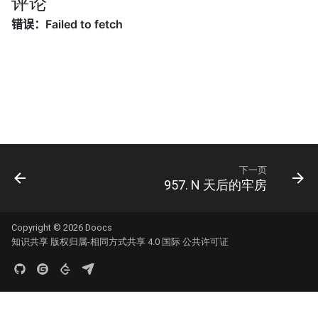
评论
66. 单词之和
62. 圆圈中最后剩下的数字
16.11. 跳水板
67. 最大的异或
63. 股票的最大利润
16.13. 平分正方形
68. 查找插入位置
64. 求 1+2+…+n
16.14. 最佳直线
69. 山峰数组的顶部
65. 不用加减乘除做加法
16.15. 珠玑妙算
70. 排序数组中只出现一次的
66. 构建乘积数组
16.16. 部分排序
下一页
数字
957. N 天后的牢房
67. 把字符串转换成整数
16.17. 连续数列
71. 按权重生成随机数
68.1. 二叉搜索树的最近公共
Copyright © 2026
Doocs
16.18. 模式匹配
72. 求平方根
知识共享 版权归属-相同方式共享 4.0 国际 公共许可证
祖先
16.19. 水域大小
73. 狒狒吃香蕉
68.2. 二叉树的最近公共祖先
16.20. T9 键盘
74. 合并区间