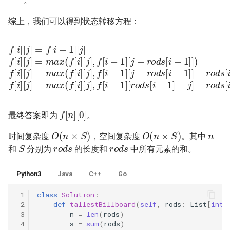
。
数字之和
综上，我们可以得到状态转移方程：
51. 数组中的逆序对
8.14. 布尔运算
50. 向下的路径节点之和
[
j
]
=
m
f
[
i
a
]
[
x
j
(
]
f
=
[
f
i
]
[
[
i
−
j
]
[
1
,
j
f
]
]
[
,
[
i
f
−
j
[
]
i
1
f
−
[
]
1
i
[
]
j
]
[
+
[
j
]
r
r
=
o
o
m
d
d
s
s
a
[
[
i
x
i
−
−
(
f
1
1
[
]
]
i
−
]
]
[
+
j
j
]
r
]
+
,
o
f
r
[
d
o
i
−
s
d
[
1
s
i
−
]
[
[
i
1
j
−
−
]
1
)
r
52. 两个链表的第一个公共节
10.1. 合并排序的数组
51. 节点之和最大的路径
点
10.2. 变位词组
52. 展平二叉搜索树
53.1. 在排序数组中查找数字 I
10.3. 搜索旋转数组
f
[
n
]
[
0
]
53. 二叉搜索树中的中序后继
53.2. ～ n-1 中缺失的数字
最终答案即为
。
10.5. 稀疏数组搜索
n
O
(
n
×
S
)
O
(
n
×
S
)
54. 所有大于等于节点的值之
54. 二叉搜索树的第 k 大节点
时间复杂度
，空间复杂度
。其中
r
o
d
s
r
o
d
s
S
和
10.9. 排序矩阵查找
和
分别为
的长度和
中所有元素的和。
55.1. 二叉树的深度
55. 二叉搜索树迭代器
10.10. 数字流的秩
Python3
Java
C++
Go
55.2. 平衡二叉树
 1
class
Solution
:
56. 二叉搜索树中两个节点之
10.11. 峰与谷
 2
def
tallestBillboard
(
self
,
rods
:
List
[
int
]
和
56.1. 数组中数字出现的次数
 3
n
=
len
(
rods
)
 4
s
=
sum
(
rods
)
16.1. 交换数字