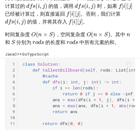
d
f
s
(
i
,
j
)
d
f
s
(
i
,
j
)
f
[
i
]
[
j
]
31. 最近最少使用缓存
34. 二叉树中和为某一值的路
5.2. 二进制数转字符串
计算过的
的值，调用
时，如果
f
[
i
]
[
j
]
径
已经被计算过，则直接返回
。否则，我们计算
d
f
s
(
i
,
j
)
f
[
i
]
[
j
]
32. 有效的变位词
5.3. 翻转数位
的值，并将其存入
。
35. 复杂链表的复制
n
O
(
n
×
S
)
O
(
n
×
S
)
33. 变位词组
5.4. 下一个数
时间复杂度
，空间复杂度
。其中
r
o
d
s
r
o
d
s
S
36. 二叉搜索树与双向链表
和
分别为
的长度和
中所有元素的和。
34. 外星语言是否排序
5.6. 整数转换
Java
C++
Go
TypeScript
37. 序列化二叉树
35. 最小时间差
5.7. 配对交换
 1
class
Solution
:
 2
def
tallestBillboard
(
self
,
rods
:
List
[
int
]
38. 字符串的排列
 3
@cache
36. 后缀表达式
5.8. 绘制直线
 4
def
dfs
(
i
:
int
,
j
:
int
)
->
int
:
39. 数组中出现次数超过一半
 5
if
i
>=
len
(
rods
):
37. 小行星碰撞
 6
return
0
if
j
==
0
else
-
inf
的数字
8.1. 三步问题
 7
ans
=
max
(
dfs
(
i
+
1
,
j
),
dfs
(
i
+
1
 8
ans
=
max
(
ans
,
dfs
(
i
+
1
,
abs
(
rods
38. 每日温度
40. 最小的 k 个数
8.2. 迷路的机器人
 9
return
ans
10
11
return
dfs
(
0
,
0
)
39. 直方图最大矩形面积
41. 数据流中的中位数
8.3. 魔术索引
40. 矩阵中最大的矩形