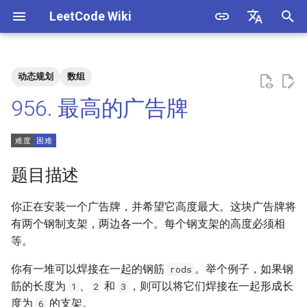
LeetCode Wiki
正
English
在
中文
动态规划
数组
题目描述
3. 数组中重复的数字
1. 整数除法
1.1. 判定字符是否唯一
初
956. 最高的广告牌
始
解法
4. 二维数组中的查找
2. 二进制加法
1.2. 判定是否互为字符重排
化
5. 替换空格
3. 前 n 个数字二进制中 1 的个
1.3. URL 化
方法一：记忆化搜索
搜
题目描述
数
6. 从尾到头打印链表
1.4. 回文排列
方法二：动态规划
索
你正在安装一个广告牌，并希望它高度最大。这块广告牌将
4. 只出现一次的数字
引
有两个钢制支架，两边各一个。每个钢支架的高度必须相
7. 重建二叉树
1.5. 一次编辑
等。
擎
5. 单词长度的最大乘积
9. 用两个栈实现队列
1.6. 字符串压缩
你有一堆可以焊接在一起的钢筋
。举个例子，如果钢
rods
6. 排序数组中两个数字之和
筋的长度为
、
和
，则可以将它们焊接在一起形成长
1
2
3
10.1. 斐波那契数列
1.7. 旋转矩阵
度为
的支架。
6