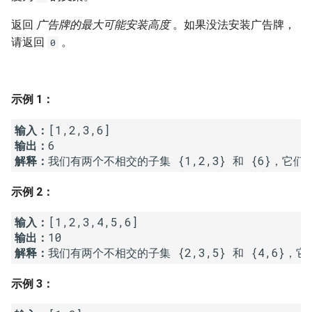
7. 数组中和为 0 的三个数
10.2. 青蛙跳台阶问题
1.8. 零矩阵
返回
广告牌的最大可能安装高度
。如果没法安装广告牌，
8. 和大于等于 target 的最短子
请返回
。
0
数组
11. 旋转数组的最小数字
1.9. 字符串轮转
9. 乘积小于 K 的子数组
12. 矩阵中的路径
2.1. 移除重复节点
示例 1：
10. 和为 k 的子数组
13. 机器人的运动范围
2.2. 返回倒数第 k 个节点
输入：
输出：
11. 和 1 个数相同的子数组
14.1. 剪绳子
2.3. 删除中间节点
解释：
12. 左右两边子数组的和相等
示例 2：
14.2. 剪绳子 II
2.4. 分割链表
输入：
13. 二维子矩阵的和
15. 二进制中 1 的个数
2.5. 链表求和
输出：
解释：
我们有两个不相交的子集 {2,3,5} 和 {4,6}，它
14. 字符串中的变位词
16. 数值的整数次方
2.6. 回文链表
示例 3：
15. 字符串中的所有变位词
17. 打印从 1 到最大的 n 位数
2.7. 链表相交