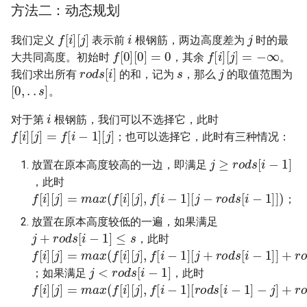
42. 连续子数组的最大和
8.4. 幂集
方法二：动态规划
i
j
f
[
i
]
[
j
]
41. 滑动窗口的平均值
43. 1 ～ n 整数中 1 出现的次
8.5. 递归乘法
我们定义
表示前
根钢筋，两边高度差为
时的最
f
[
0
]
[
0
]
=
0
f
[
i
]
[
j
]
=
−
∞
数
大共同高度。初始时
，其余
。
s
j
r
o
d
s
[
i
]
42. 最近请求次数
8.6. 汉诺塔问题
我们求出所有
的和，记为
，那么
的取值范围为
[
0
,
.
.
s
]
44. 数字序列中某一位的数字
。
43. 往完全二叉树添加节点
8.7. 无重复字符串的排列组合
i
45. 把数组排成最小的数
对于第
根钢筋，我们可以不选择它，此时
f
[
i
]
[
j
]
=
f
[
i
−
1
]
[
j
]
44. 二叉树每层的最大值
8.8. 有重复字符串的排列组合
；也可以选择它，此时有三种情况：
46. 把数字翻译成字符串
j
≥
r
o
d
s
[
i
−
1
]
放置在原本高度较高的一边，即满足
45. 二叉树最底层最左边的值
8.9. 括号
，此时
47. 礼物的最大价值
f
[
i
]
[
j
]
=
m
a
x
(
f
[
i
]
[
j
]
,
f
[
i
−
1
]
[
j
−
r
o
d
s
[
i
−
1
]
]
)
；
46. 二叉树的右侧视图
8.10. 颜色填充
48. 最长不含重复字符的子字
放置在原本高度较低的一遍，如果满足
j
+
r
o
d
s
[
i
−
1
]
≤
s
47. 二叉树剪枝
符串
8.11. 硬币
，此时
f
[
i
]
[
j
]
=
m
a
x
(
f
[
i
]
[
j
]
,
f
[
i
−
1
]
[
j
+
r
o
d
s
[
i
−
1
]
]
+
r
o
d
j
<
r
o
d
s
[
i
−
1
]
48. 序列化与反序列化二叉树
49. 丑数
8.12. 八皇后
；如果满足
，此时
f
[
i
]
[
j
]
=
m
a
x
(
f
[
i
]
[
j
]
,
f
[
i
−
1
]
[
r
o
d
s
[
i
−
1
]
−
j
]
+
r
o
d
49. 从根节点到叶节点的路径
50. 第一个只出现一次的字符
8.13. 堆箱子