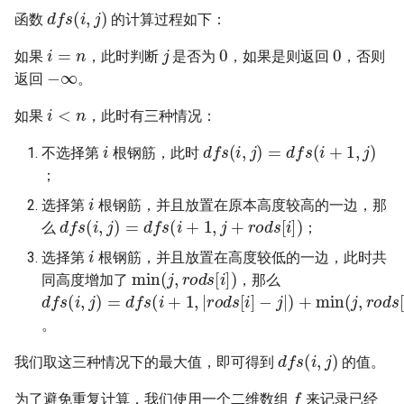
d
f
s
(
i
,
j
)
23. 两个链表的第一个重合节
4.3. 特定深度节点链表
函数
的计算过程如下：
点
28. 对称的二叉树
i
=
n
j
0
0
如果
，此时判断
是否为
，如果是则返回
，否则
4.4. 检查平衡性
−
∞
24. 反转链表
返回
。
29. 顺时针打印矩阵
i
<
n
4.5. 合法二叉搜索树
如果
，此时有三种情况：
25. 链表中的两数相加
30. 包含 min 函数的栈
i
d
f
s
(
i
,
j
)
=
d
f
s
(
i
+
1
,
j
)
4.6. 后继者
不选择第
根钢筋，此时
26. 重排链表
31. 栈的压入、弹出序列
；
i
4.8. 首个共同祖先
选择第
根钢筋，并且放置在原本高度较高的一边，那
27. 回文链表
d
f
s
(
i
,
j
)
=
d
f
s
(
i
+
1
,
j
+
r
o
d
s
[
i
]
)
32.1. 从上到下打印二叉树
么
；
4.9. 二叉搜索树序列
i
28. 展平多级双向链表
选择第
根钢筋，并且放置在高度较低的一边，此时共
32.2. 从上到下打印二叉树 II
min
(
j
,
r
o
d
s
[
i
]
)
同高度增加了
，那么
4.10. 检查子树
d
f
s
(
i
,
j
)
=
d
f
s
(
i
+
1
,
|
r
o
d
s
[
i
]
−
j
|
)
+
min
(
j
,
r
o
d
s
[
i
]
)
29. 排序的循环链表
32.3. 从上到下打印二叉树 III
4.12. 求和路径
。
30. 插入、删除和随机访问都
d
f
s
(
i
,
j
)
33. 二叉搜索树的后序遍历序
我们取这三种情况下的最大值，即可得到
的值。
是 O(1) 的容器
列
5.1. 插入
f
为了避免重复计算，我们使用一个二维数组
来记录已经