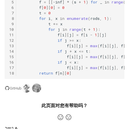
 5
f
=
[[
-
inf
]
*
(
s
+
1
)
for
_
in
range
(
n
57. 值和下标之差都在给定的
56.2. 数组中数字出现的次数
 6
f
[
0
][
0
]
=
0
范围内
II
16.2. 单词频率
 7
t
=
0
 8
for
i
,
x
in
enumerate
(
rods
,
1
):
58. 日程表
57.2. 和为 s 的连续正数序列
 9
t
+=
x
16.3. 交点
10
for
j
in
range
(
t
+
1
):
11
f
[
i
][
j
]
=
f
[
i
-
1
][
j
]
59. 数据流的第 K 大数值
57. 和为 s 的两个数字
16.4. 井字游戏
12
if
j
>=
x
:
13
f
[
i
][
j
]
=
max
(
f
[
i
][
j
],
f
[
i
14
if
j
+
x
<=
t
:
60. 出现频率最高的 k 个数字
58.1. 翻转单词顺序
16.5. 阶乘尾数
15
f
[
i
][
j
]
=
max
(
f
[
i
][
j
],
f
[
i
16
if
j
<
x
:
61. 和最小的 k 个数对
58.2. 左旋转字符串
16.6. 最小差
17
f
[
i
][
j
]
=
max
(
f
[
i
][
j
],
f
[
i
18
return
f
[
n
][
0
]
62. 实现前缀树
59.1. 滑动窗口的最大值
16.7. 最大数值
GitHub
63. 替换单词
59.2. 队列的最大值
16.8. 整数的英语表示
此页面对您有帮助吗？
64. 神奇的字典
60. n 个骰子的点数
16.9. 运算
65. 最短的单词编码
61. 扑克牌中的顺子
16.10. 生存人数