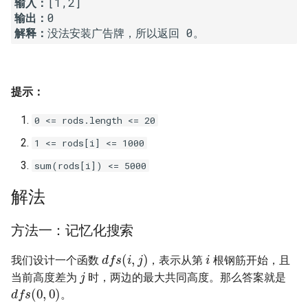
输入：
16. 不含重复字符的最长子字
18. 删除链表的节点
2.8. 环路检测
输出：
解释：
没法安装广告牌，所以返回 0。
符串
19. 正则表达式匹配
3.1. 三合一
17. 含有所有字符的最短字符
串
20. 表示数值的字符串
3.2. 栈的最小值
提示：
18. 有效的回文
21. 调整数组顺序使奇数位于
3.3. 堆盘子
0 <= rods.length <= 20
偶数前面
1 <= rods[i] <= 1000
19. 最多删除一个字符得到回
3.4. 化栈为队
sum(rods[i]) <= 5000
文
22. 链表中倒数第 k 个节点
3.5. 栈排序
解法
20. 回文子字符串的个数
24. 反转链表
3.6. 动物收容所
方法一：记忆化搜索
21. 删除链表的倒数第 n 个结
25. 合并两个排序的链表
i
d
f
s
(
i
,
j
)
点
4.1. 节点间通路
我们设计一个函数
，表示从第
根钢筋开始，且
j
26. 树的子结构
当前高度差为
时，两边的最大共同高度。那么答案就是
d
f
s
(
0
,
0
)
22. 链表中环的入口节点
4.2. 最小高度树
。
27. 二叉树的镜像