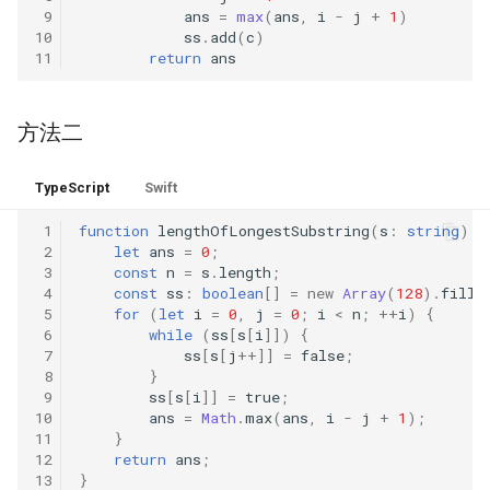
34. 在排序数组中查找元素的
34. 二叉树中和为某一值的路
5.2. 二进制数转字符串
 9
ans
=
max
(
ans
,
i
-
j
+
1
)
第一个和最后一个位置
径
10
ss
.
add
(
c
)
11
return
ans
5.3. 翻转数位
35. 搜索插入位置
35. 复杂链表的复制
5.4. 下一个数
方法二
36. 有效的数独
36. 二叉搜索树与双向链表
5.6. 整数转换
TypeScript
Swift
37. 解数独
37. 序列化二叉树
5.7. 配对交换
 1
function
lengthOfLongestSubstring
(
s
:
string
)
:
38. 外观数列
38. 字符串的排列
 2
let
ans
=
0
;
 3
const
n
=
s
.
length
;
5.8. 绘制直线
 4
const
ss
:
boolean
[]
=
new
Array
(
128
).
fill
(
39. 组合总和
39. 数组中出现次数超过一半
 5
for
(
let
i
=
0
,
j
=
0
;
i
<
n
;
++
i
)
{
的数字
8.1. 三步问题
 6
while
(
ss
[
s
[
i
]])
{
 7
ss
[
s
[
j
++
]]
=
false
;
40. 组合总和 II
 8
}
40. 最小的 k 个数
8.2. 迷路的机器人
 9
ss
[
s
[
i
]]
=
true
;
41. 缺失的第一个正数
10
ans
=
Math
.
max
(
ans
,
i
-
j
+
1
);
41. 数据流中的中位数
8.3. 魔术索引
11
}
12
return
ans
;
42. 接雨水
13
}