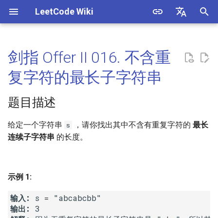
LeetCode Wiki
正
English
在
中文
剑指 Offer II 016. 不含重
1. 两数之和
3. 数组中重复的数字
题目描述
1.1. 判定字符是否唯一
初
复字符的最长子字符串
始
2. 两数相加
4. 二维数组中的查找
解法
1.2. 判定是否互为字符重排
题目描述
化
3. 无重复字符的最长子串
5. 替换空格
1.3. URL 化
方法一：双指针 + 哈希表
搜
给定一个字符串
，请你找出其中不含有重复字符的
最长
s
连续子字符串
的长度。
4. 寻找两个正序数组的中位数
6. 从尾到头打印链表
1.4. 回文排列
方法二
索
引
5. 最长回文子串
7. 重建二叉树
1.5. 一次编辑
擎
示例 1:
6. Z 字形变换
9. 用两个栈实现队列
1.6. 字符串压缩
输入: 
输出: 
7. 整数反转
10.1. 斐波那契数列
1.7. 旋转矩阵