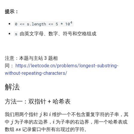
17. 电话号码的字母组合
18. 删除链表的节点
2.8. 环路检测
提示：
18. 四数之和
19. 正则表达式匹配
3.1. 三合一
4
0 <= s.length <= 5 * 10
由英文字母、数字、符号和空格组成
s
19. 删除链表的倒数第 N 个结
20. 表示数值的字符串
3.2. 栈的最小值
点
21. 调整数组顺序使奇数位于
3.3. 堆盘子
注意：本题与主站 3 题相
20. 有效的括号
偶数前面
同：
https://leetcode.cn/problems/longest-substring-
3.4. 化栈为队
21. 合并两个有序链表
22. 链表中倒数第 k 个节点
without-repeating-characters/
3.5. 栈排序
解法
22. 括号生成
24. 反转链表
3.6. 动物收容所
方法一：双指针 + 哈希表
23. 合并 K 个升序链表
25. 合并两个排序的链表
j
i
4.1. 节点间通路
我们用两个指针
和
维护一个不包含重复字符的子串，其
j
i
24. 两两交换链表中的节点
26. 树的子结构
中
为子串的左边界，
为子串的右边界，用一个哈希表或
s
s
4.2. 最小高度树
数组
记录窗口中所有出现过的字符。
25. K 个一组翻转链表
27. 二叉树的镜像