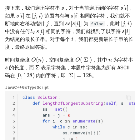
s
s
[
i
]
4.3. 特定深度节点链表
接下来，我们遍历字符串
，对于当前遍历到的字符
，
s
[
i
]
[
j
,
i
)
s
[
i
]
26. 删除有序数组中的重复项
28. 对称的二叉树
如果
在
范围内有与
相同的字符，我们就不
j
s
s
[
s
[
i
]
]
[
j
,
i
)
4.4. 检查平衡性
断地向右移动指针
，直到
为
，此时
false
s
[
i
]
s
[
i
]
27. 移除元素
29. 顺时针打印矩阵
中没有任何与
相同的字符，我们就找到了以字符
i
4.5. 合法二叉搜索树
为结尾的最长子串。对于每个
，我们都更新最长子串的长
28. 找出字符串中第一个匹配
30. 包含 min 函数的栈
度，最终返回答案。
项的下标
4.6. 后继者
n
O
(
n
)
O
(
|
Σ
|
)
31. 栈的压入、弹出序列
时间复杂度
，空间复杂度
，其中
为字符串
s
Σ
29. 两数相除
4.8. 首个共同祖先
的长度，而
表示字符集，本题中字符集为所有 ASCII
[
0
,
128
)
|
Σ
|
=
128
32.1. 从上到下打印二叉树
码在
内的字符，即
。
30. 串联所有单词的子串
4.9. 二叉搜索树序列
Java
C++
Go
TypeScript
32.2. 从上到下打印二叉树 II
31. 下一个排列
4.10. 检查子树
 1
class
Solution
:
 2
def
lengthOfLongestSubstring
(
self
,
s
:
str
)
32.3. 从上到下打印二叉树 III
 3
ss
=
set
()
32. 最长有效括号
4.12. 求和路径
 4
ans
=
j
=
0
33. 二叉搜索树的后序遍历序
 5
for
i
,
c
in
enumerate
(
s
):
 6
while
c
in
ss
:
33. 搜索旋转排序数组
列
5.1. 插入
 7
ss
.
remove
(
s
[
j
])
 8
j
+=
1