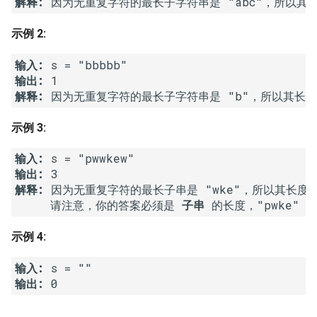
解释:
8. 字符串转换整数 (atoi)
10.2. 青蛙跳台阶问题
1.8. 零矩阵
示例 2:
9. 回文数
11. 旋转数组的最小数字
1.9. 字符串轮转
输入: 
输出: 
10. 正则表达式匹配
12. 矩阵中的路径
2.1. 移除重复节点
解释: 
11. 盛最多水的容器
13. 机器人的运动范围
2.2. 返回倒数第 k 个节点
示例 3:
输入: 
12. 整数转罗马数字
14.1. 剪绳子
2.3. 删除中间节点
输出: 
解释: 
因为无重复字符的最长子串是 "wke"，所以其长度为 
13. 罗马数字转整数
14.2. 剪绳子 II
2.4. 分割链表
     请注意，你的答案必须是 
子串 
的长度，"pwke" 
14. 最长公共前缀
15. 二进制中 1 的个数
2.5. 链表求和
示例 4:
15. 三数之和
16. 数值的整数次方
2.6. 回文链表
输入: 
输出: 
16. 最接近的三数之和
17. 打印从 1 到最大的 n 位数
2.7. 链表相交