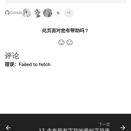
42. 连续子数组的最大和
8.4. 幂集
43. 字符串相乘
GitHub
+1
43. 1 ～ n 整数中 1 出现的次
8.5. 递归乘法
数
44. 通配符匹配
8.6. 汉诺塔问题
此页面对您有帮助吗？
44. 数字序列中某一位的数字
45. 跳跃游戏 II
8.7. 无重复字符串的排列组合
45. 把数组排成最小的数
46. 全排列
评论
8.8. 有重复字符串的排列组合
46. 把数字翻译成字符串
47. 全排列 II
8.9. 括号
47. 礼物的最大价值
48. 旋转图像
8.10. 颜色填充
48. 最长不含重复字符的子字
49. 字母异位词分组
符串
8.11. 硬币
50. Pow(x, n)
49. 丑数
8.12. 八皇后
51. N 皇后
下一页
50. 第一个只出现一次的字符
8.13. 堆箱子
17. 含有所有字符的最短字符串