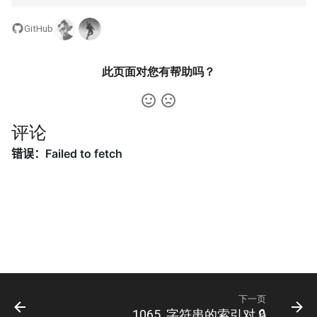
31. 最近最少使用缓存
34. 二叉树中和为某一值的路
5.2. 二进制数转字符串
径
GitHub
32. 有效的变位词
5.3. 翻转数位
35. 复杂链表的复制
此页面对您有帮助吗？
33. 变位词组
5.4. 下一个数
36. 二叉搜索树与双向链表
34. 外星语言是否排序
5.6. 整数转换
37. 序列化二叉树
评论
35. 最小时间差
5.7. 配对交换
38. 字符串的排列
36. 后缀表达式
5.8. 绘制直线
39. 数组中出现次数超过一半
37. 小行星碰撞
的数字
8.1. 三步问题
38. 每日温度
40. 最小的 k 个数
8.2. 迷路的机器人
39. 直方图最大矩形面积
41. 数据流中的中位数
8.3. 魔术索引
下一页
1065. 字符串的索引对 🔒
40. 矩阵中最大的矩形