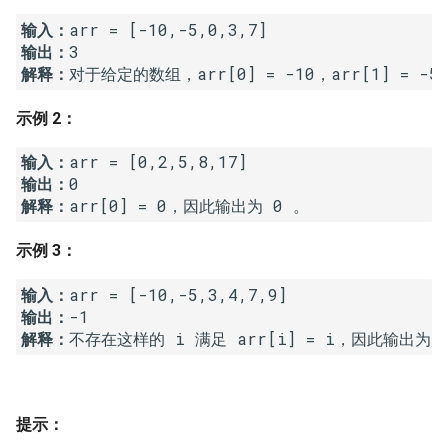
7. 数组中和为 0 的三个数
输入：
10.2. 青蛙跳台阶问题
1.8. 零矩阵
输出：
8. 和大于等于 target 的最短子
解释：
数组
11. 旋转数组的最小数字
1.9. 字符串轮转
示例 2：
9. 乘积小于 K 的子数组
12. 矩阵中的路径
2.1. 移除重复节点
输入：
10. 和为 k 的子数组
13. 机器人的运动范围
2.2. 返回倒数第 k 个节点
输出：
解释：
11. 和 1 个数相同的子数组
14.1. 剪绳子
2.3. 删除中间节点
示例 3：
12. 左右两边子数组的和相等
14.2. 剪绳子 II
2.4. 分割链表
输入：
输出：
13. 二维子矩阵的和
15. 二进制中 1 的个数
2.5. 链表求和
解释：
14. 字符串中的变位词
16. 数值的整数次方
2.6. 回文链表
15. 字符串中的所有变位词
17. 打印从 1 到最大的 n 位数
2.7. 链表相交
提示：