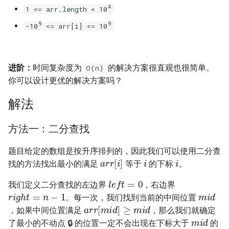
4
1 <= arr.length < 10
16. 不含重复字符的最长子字
18. 删除链表的节点
2.8. 环路检测
符串
9
9
-10
<= arr[i] <= 10
19. 正则表达式匹配
3.1. 三合一
17. 含有所有字符的最短字符
串
20. 表示数值的字符串
3.2. 栈的最小值
进阶：
时间复杂度为
的解决方案很直观也很简单。
O(n)
你可以设计更优的解决方案吗？
18. 有效的回文
21. 调整数组顺序使奇数位于
3.3. 堆盘子
偶数前面
解法
19. 最多删除一个字符得到回
3.4. 化栈为队
文
22. 链表中倒数第 k 个节点
方法一：二分查找
3.5. 栈排序
20. 回文子字符串的个数
24. 反转链表
题目给定的数组是按升序排列的，因此我们可以使用二分查
i
i
a
r
r
[
i
]
3.6. 动物收容所
找的方法找出最小的满足
等于
的下标
。
21. 删除链表的倒数第 n 个结
25. 合并两个排序的链表
l
e
f
t
=
0
我们定义二分查找的左边界
，右边界
点
4.1. 节点间通路
r
i
g
h
t
=
n
−
1
m
i
d
。每一次，我们找到当前的中间位置
26. 树的子结构
a
r
r
[
m
i
d
]
≥
m
i
d
，如果中间位置满足
，那么我们就确定
22. 链表中环的入口节点
4.2. 最小高度树
m
i
d
了最小的不动点 🔒 的位置一定不会出现在下标大于
的
27. 二叉树的镜像
r
i
g
h
t
=
m
i
d