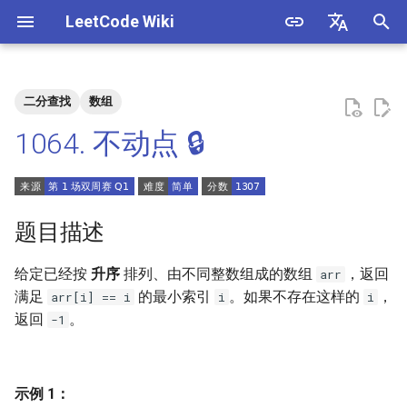
LeetCode Wiki
正
English
在
中文
二分查找
数组
题目描述
3. 数组中重复的数字
1. 整数除法
1.1. 判定字符是否唯一
初
1064. 不动点 🔒
始
解法
4. 二维数组中的查找
2. 二进制加法
1.2. 判定是否互为字符重排
化
5. 替换空格
3. 前 n 个数字二进制中 1 的个
1.3. URL 化
方法一：二分查找
搜
题目描述
数
6. 从尾到头打印链表
1.4. 回文排列
索
给定已经按
升序
排列、由不同整数组成的数组
，返回
arr
4. 只出现一次的数字
引
满足
的最小索引
。如果不存在这样的
，
arr[i] == i
i
i
7. 重建二叉树
1.5. 一次编辑
返回
。
-1
擎
5. 单词长度的最大乘积
9. 用两个栈实现队列
1.6. 字符串压缩
6. 排序数组中两个数字之和
10.1. 斐波那契数列
1.7. 旋转矩阵
示例 1：