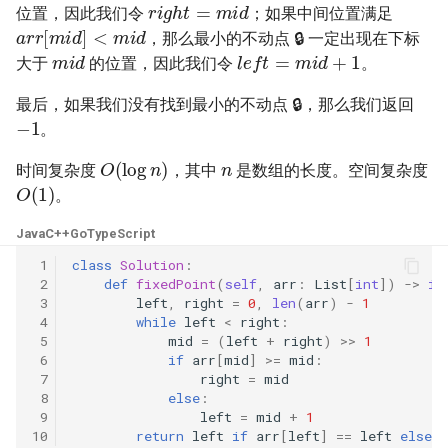
位置，因此我们令
；如果中间位置满足
23. 两个链表的第一个重合节
4.3. 特定深度节点链表
a
r
r
[
m
i
d
]
<
m
i
d
点
，那么最小的不动点 🔒 一定出现在下标
28. 对称的二叉树
m
i
d
l
e
f
t
=
m
i
d
+
1
大于
的位置，因此我们令
。
4.4. 检查平衡性
24. 反转链表
29. 顺时针打印矩阵
最后，如果我们没有找到最小的不动点 🔒，那么我们返回
−
1
4.5. 合法二叉搜索树
。
25. 链表中的两数相加
30. 包含 min 函数的栈
n
O
(
log
n
)
4.6. 后继者
时间复杂度
，其中
是数组的长度。空间复杂度
O
(
1
)
26. 重排链表
31. 栈的压入、弹出序列
。
4.8. 首个共同祖先
27. 回文链表
Java
C++
Go
TypeScript
32.1. 从上到下打印二叉树
4.9. 二叉搜索树序列
 1
class
Solution
:
28. 展平多级双向链表
 2
def
fixedPoint
(
self
,
arr
:
List
[
int
])
->
in
32.2. 从上到下打印二叉树 II
 3
left
,
right
=
0
,
len
(
arr
)
-
1
4.10. 检查子树
 4
while
left
<
right
:
29. 排序的循环链表
32.3. 从上到下打印二叉树 III
 5
mid
=
(
left
+
right
)
>>
1
4.12. 求和路径
 6
if
arr
[
mid
]
>=
mid
:
 7
right
=
mid
30. 插入、删除和随机访问都
33. 二叉搜索树的后序遍历序
 8
else
:
是 O(1) 的容器
列
5.1. 插入
 9
left
=
mid
+
1
10
return
left
if
arr
[
left
]
==
left
else
-