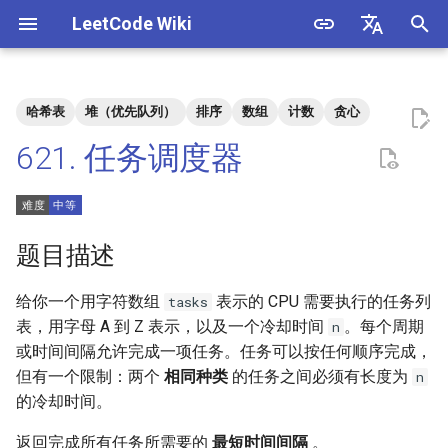
LeetCode Wiki
正
English
在
中文
哈希表
堆（优先队列）
排序
数组
计数
贪心
题目描述
3. 数组中重复的数字
1. 整数除法
1.1. 判定字符是否唯一
初
621. 任务调度器
始
解法
4. 二维数组中的查找
2. 二进制加法
1.2. 判定是否互为字符重排
化
5. 替换空格
3. 前 n 个数字二进制中 1 的个
1.3. URL 化
方法一：贪心 + 构造
搜
题目描述
数
6. 从尾到头打印链表
1.4. 回文排列
索
给你一个用字符数组
表示的 CPU 需要执行的任务列
tasks
4. 只出现一次的数字
引
表，用字母 A 到 Z 表示，以及一个冷却时间
。每个周期
n
7. 重建二叉树
1.5. 一次编辑
或时间间隔允许完成一项任务。任务可以按任何顺序完成，
擎
5. 单词长度的最大乘积
但有一个限制：两个
相同种类
的任务之间必须有长度为
n
9. 用两个栈实现队列
1.6. 字符串压缩
的冷却时间。
6. 排序数组中两个数字之和
10.1. 斐波那契数列
1.7. 旋转矩阵
返回完成所有任务所需要的
最短时间间隔
。