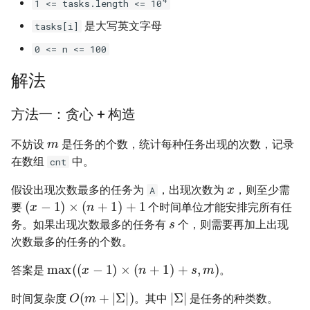
1 <= tasks.length <= 10
23. 两个链表的第一个重合节
4.3. 特定深度节点链表
是大写英文字母
点
tasks[i]
28. 对称的二叉树
4.4. 检查平衡性
0 <= n <= 100
24. 反转链表
29. 顺时针打印矩阵
解法
4.5. 合法二叉搜索树
25. 链表中的两数相加
30. 包含 min 函数的栈
方法一：贪心 + 构造
4.6. 后继者
m
26. 重排链表
31. 栈的压入、弹出序列
不妨设
是任务的个数，统计每种任务出现的次数，记录
4.8. 首个共同祖先
在数组
中。
27. 回文链表
cnt
32.1. 从上到下打印二叉树
x
4.9. 二叉搜索树序列
假设出现次数最多的任务为
，出现次数为
，则至少需
A
(
x
−
1
)
×
(
n
+
1
)
+
1
28. 展平多级双向链表
32.2. 从上到下打印二叉树 II
要
个时间单位才能安排完所有任
s
4.10. 检查子树
务。如果出现次数最多的任务有
个，则需要再加上出现
29. 排序的循环链表
32.3. 从上到下打印二叉树 III
次数最多的任务的个数。
4.12. 求和路径
max
(
(
x
−
1
)
×
(
n
+
1
)
+
s
,
m
)
30. 插入、删除和随机访问都
33. 二叉搜索树的后序遍历序
答案是
。
是 O(1) 的容器
列
5.1. 插入
O
(
m
+
|
Σ
|
)
|
Σ
|
时间复杂度
。其中
是任务的种类数。