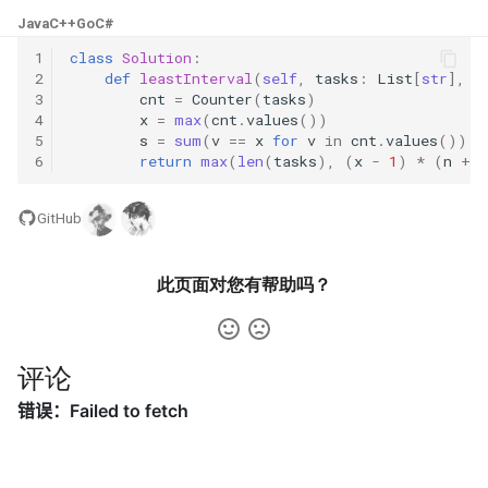
31. 最近最少使用缓存
34. 二叉树中和为某一值的路
5.2. 二进制数转字符串
Java
C++
Go
C#
径
1
class
Solution
:
32. 有效的变位词
5.3. 翻转数位
2
def
leastInterval
(
self
,
tasks
:
List
[
str
],
n
35. 复杂链表的复制
3
cnt
=
Counter
(
tasks
)
33. 变位词组
5.4. 下一个数
4
x
=
max
(
cnt
.
values
())
5
s
=
sum
(
v
==
x
for
v
in
cnt
.
values
())
36. 二叉搜索树与双向链表
6
return
max
(
len
(
tasks
),
(
x
-
1
)
*
(
n
+
1
34. 外星语言是否排序
5.6. 整数转换
37. 序列化二叉树
35. 最小时间差
GitHub
5.7. 配对交换
38. 字符串的排列
36. 后缀表达式
5.8. 绘制直线
此页面对您有帮助吗？
39. 数组中出现次数超过一半
37. 小行星碰撞
的数字
8.1. 三步问题
评论
38. 每日温度
40. 最小的 k 个数
8.2. 迷路的机器人
39. 直方图最大矩形面积
41. 数据流中的中位数
8.3. 魔术索引
40. 矩阵中最大的矩形