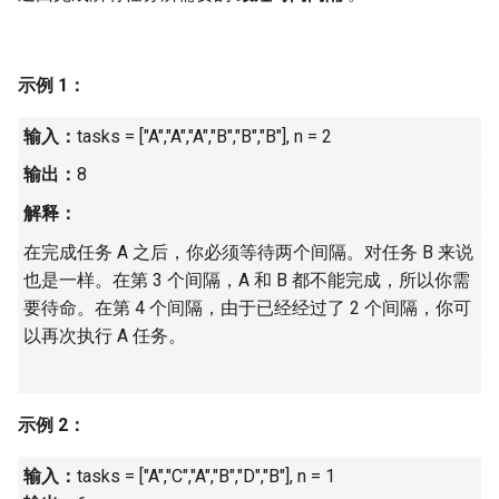
7. 数组中和为 0 的三个数
10.2. 青蛙跳台阶问题
1.8. 零矩阵
8. 和大于等于 target 的最短子
示例 1：
数组
11. 旋转数组的最小数字
1.9. 字符串轮转
输入：
tasks = ["A","A","A","B","B","B"], n = 2
9. 乘积小于 K 的子数组
12. 矩阵中的路径
2.1. 移除重复节点
输出：
8
10. 和为 k 的子数组
13. 机器人的运动范围
2.2. 返回倒数第 k 个节点
解释：
11. 和 1 个数相同的子数组
在完成任务 A 之后，你必须等待两个间隔。对任务 B 来说
14.1. 剪绳子
2.3. 删除中间节点
也是一样。在第 3 个间隔，A 和 B 都不能完成，所以你需
12. 左右两边子数组的和相等
14.2. 剪绳子 II
2.4. 分割链表
要待命。在第 4 个间隔，由于已经经过了 2 个间隔，你可
以再次执行 A 任务。
13. 二维子矩阵的和
15. 二进制中 1 的个数
2.5. 链表求和
14. 字符串中的变位词
16. 数值的整数次方
2.6. 回文链表
示例 2：
15. 字符串中的所有变位词
17. 打印从 1 到最大的 n 位数
2.7. 链表相交
输入：
tasks = ["A","C","A","B","D","B"], n = 1