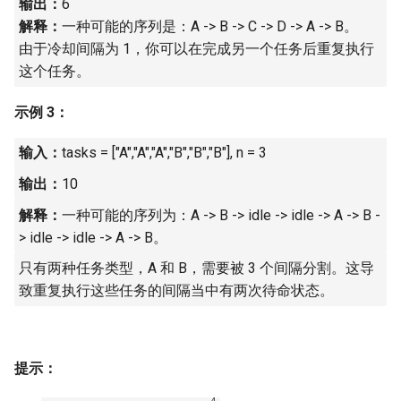
输出：
6
16. 不含重复字符的最长子字
18. 删除链表的节点
2.8. 环路检测
解释：
一种可能的序列是：A -> B -> C -> D -> A -> B。
符串
由于冷却间隔为 1，你可以在完成另一个任务后重复执行
19. 正则表达式匹配
3.1. 三合一
这个任务。
17. 含有所有字符的最短字符
串
20. 表示数值的字符串
3.2. 栈的最小值
示例 3：
18. 有效的回文
21. 调整数组顺序使奇数位于
3.3. 堆盘子
输入：
tasks = ["A","A","A","B","B","B"], n = 3
偶数前面
输出：
10
19. 最多删除一个字符得到回
3.4. 化栈为队
解释：
一种可能的序列为：A -> B -> idle -> idle -> A -> B -
文
22. 链表中倒数第 k 个节点
> idle -> idle -> A -> B。
3.5. 栈排序
20. 回文子字符串的个数
24. 反转链表
只有两种任务类型，A 和 B，需要被 3 个间隔分割。这导
3.6. 动物收容所
致重复执行这些任务的间隔当中有两次待命状态。
21. 删除链表的倒数第 n 个结
25. 合并两个排序的链表
点
4.1. 节点间通路
26. 树的子结构
提示：
22. 链表中环的入口节点
4.2. 最小高度树
27. 二叉树的镜像
4