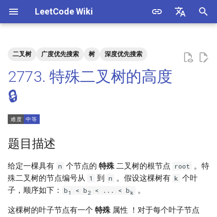
LeetCode Wiki
正
English
在
中文
二叉树
广度优先搜索
树
深度优先搜索
题目描述
3. 数组中重复的数字
1. 整数除法
1.1. 判定字符是否唯一
初
2773. 特殊二叉树的高度
始
解法
4. 二维数组中的查找
2. 二进制加法
1.2. 判定是否互为字符重排
🔒
化
5. 替换空格
3. 前 n 个数字二进制中 1 的个
1.3. URL 化
方法一：DFS
搜
数
6. 从尾到头打印链表
1.4. 回文排列
索
题目描述
4. 只出现一次的数字
引
7. 重建二叉树
1.5. 一次编辑
给定一棵具有
个节点的
特殊
二叉树的根节点
。特
n
root
擎
5. 单词长度的最大乘积
殊二叉树的节点编号从
到
。假设这棵树有
个叶
1
n
k
9. 用两个栈实现队列
1.6. 字符串压缩
子，顺序如下：
。
b
< b
< ... < b
1
2
k
6. 排序数组中两个数字之和
10.1. 斐波那契数列
1.7. 旋转矩阵
这棵树的叶子节点有一个
特殊
属性 ！对于每个叶子节点