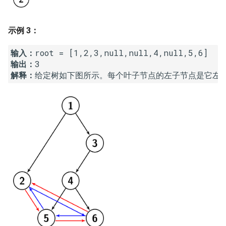
23. 两个链表的第一个重合节
4.3. 特定深度节点链表
点
28. 对称的二叉树
示例 3：
4.4. 检查平衡性
24. 反转链表
29. 顺时针打印矩阵
输入：
4.5. 合法二叉搜索树
输出：
25. 链表中的两数相加
30. 包含 min 函数的栈
解释：
4.6. 后继者
26. 重排链表
31. 栈的压入、弹出序列
4.8. 首个共同祖先
27. 回文链表
32.1. 从上到下打印二叉树
4.9. 二叉搜索树序列
28. 展平多级双向链表
32.2. 从上到下打印二叉树 II
4.10. 检查子树
29. 排序的循环链表
32.3. 从上到下打印二叉树 III
4.12. 求和路径
30. 插入、删除和随机访问都
33. 二叉搜索树的后序遍历序
是 O(1) 的容器
列
5.1. 插入