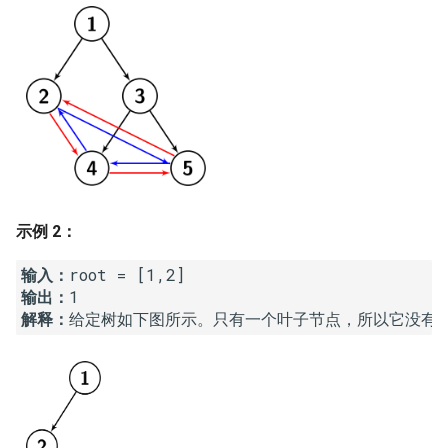
16. 不含重复字符的最长子字
18. 删除链表的节点
2.8. 环路检测
符串
19. 正则表达式匹配
3.1. 三合一
17. 含有所有字符的最短字符
串
20. 表示数值的字符串
3.2. 栈的最小值
18. 有效的回文
21. 调整数组顺序使奇数位于
3.3. 堆盘子
偶数前面
19. 最多删除一个字符得到回
3.4. 化栈为队
示例 2：
文
22. 链表中倒数第 k 个节点
3.5. 栈排序
输入：
20. 回文子字符串的个数
24. 反转链表
输出：
3.6. 动物收容所
解释：
21. 删除链表的倒数第 n 个结
25. 合并两个排序的链表
点
4.1. 节点间通路
26. 树的子结构
22. 链表中环的入口节点
4.2. 最小高度树
27. 二叉树的镜像