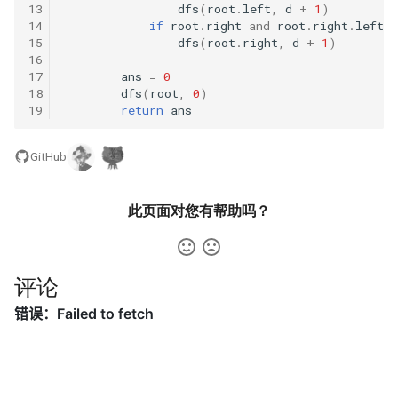
13
dfs
(
root
.
left
,
d
+
1
)
数字之和
14
if
root
.
right
and
root
.
right
.
left
51. 数组中的逆序对
8.14. 布尔运算
15
dfs
(
root
.
right
,
d
+
1
)
50. 向下的路径节点之和
16
17
ans
=
0
52. 两个链表的第一个公共节
10.1. 合并排序的数组
18
dfs
(
root
,
0
)
51. 节点之和最大的路径
点
19
return
ans
10.2. 变位词组
52. 展平二叉搜索树
53.1. 在排序数组中查找数字 I
GitHub
10.3. 搜索旋转数组
53. 二叉搜索树中的中序后继
53.2. ～ n-1 中缺失的数字
此页面对您有帮助吗？
10.5. 稀疏数组搜索
54. 所有大于等于节点的值之
54. 二叉搜索树的第 k 大节点
和
10.9. 排序矩阵查找
55.1. 二叉树的深度
评论
55. 二叉搜索树迭代器
10.10. 数字流的秩
55.2. 平衡二叉树
56. 二叉搜索树中两个节点之
10.11. 峰与谷
和
56.1. 数组中数字出现的次数
16.1. 交换数字