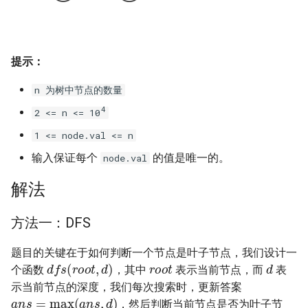
31. 最近最少使用缓存
34. 二叉树中和为某一值的路
5.2. 二进制数转字符串
径
32. 有效的变位词
5.3. 翻转数位
35. 复杂链表的复制
提示：
33. 变位词组
5.4. 下一个数
36. 二叉搜索树与双向链表
n 为树中节点的数量
34. 外星语言是否排序
5.6. 整数转换
4
2 <= n <= 10
37. 序列化二叉树
1 <= node.val <= n
35. 最小时间差
5.7. 配对交换
38. 字符串的排列
输入保证每个
的值是唯一的。
node.val
36. 后缀表达式
5.8. 绘制直线
解法
39. 数组中出现次数超过一半
37. 小行星碰撞
的数字
8.1. 三步问题
方法一：DFS
38. 每日温度
40. 最小的 k 个数
8.2. 迷路的机器人
题目的关键在于如何判断一个节点是叶子节点，我们设计一
r
o
o
t
d
d
f
s
(
r
o
o
t
,
d
)
个函数
，其中
表示当前节点，而
表
39. 直方图最大矩形面积
41. 数据流中的中位数
8.3. 魔术索引
示当前节点的深度，我们每次搜索时，更新答案
a
n
s
=
max
(
a
n
s
,
d
)
，然后判断当前节点是否为叶子节
40. 矩阵中最大的矩形