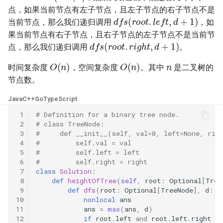
42. 连续子数组的最大和
8.4. 幂集
点，如果当前节点有左子节点，且左子节点的右子节点不是
d
f
s
(
r
o
o
t
.
l
e
f
t
,
d
+
1
)
当前节点，那么我们递归调用
，如
41. 滑动窗口的平均值
43. 1 ～ n 整数中 1 出现的次
8.5. 递归乘法
果当前节点有右子节点，且右子节点的左子节点不是当前节
数
d
f
s
(
r
o
o
t
.
r
i
g
h
t
,
d
+
1
)
点，那么我们递归调用
。
42. 最近请求次数
8.6. 汉诺塔问题
n
O
(
n
)
O
(
n
)
44. 数字序列中某一位的数字
时间复杂度
，空间复杂度
。其中
是二叉树的
43. 往完全二叉树添加节点
8.7. 无重复字符串的排列组合
节点数。
45. 把数组排成最小的数
44. 二叉树每层的最大值
8.8. 有重复字符串的排列组合
Java
C++
Go
TypeScript
46. 把数字翻译成字符串
 1
# Definition for a binary tree node.
45. 二叉树最底层最左边的值
8.9. 括号
 2
# class TreeNode:
 3
#     def __init__(self, val=0, left=None, rig
47. 礼物的最大价值
 4
#         self.val = val
46. 二叉树的右侧视图
8.10. 颜色填充
 5
#         self.left = left
48. 最长不含重复字符的子字
 6
#         self.right = right
47. 二叉树剪枝
符串
 7
class
Solution
:
8.11. 硬币
 8
def
heightOfTree
(
self
,
root
:
Optional
[
Tree
 9
def
dfs
(
root
:
Optional
[
TreeNode
],
d
:
i
48. 序列化与反序列化二叉树
49. 丑数
8.12. 八皇后
10
nonlocal
ans
11
ans
=
max
(
ans
,
d
)
49. 从根节点到叶节点的路径
12
if
root
.
left
and
root
.
left
.
right
!
50. 第一个只出现一次的字符
8.13. 堆箱子