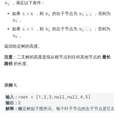
7. 数组中和为 0 的三个数
，满足以下条件：
b
i
10.2. 青蛙跳台阶问题
1.8. 零矩阵
如果
，则
的右子节点为
；否则为
i < k
b
b
8. 和大于等于 target 的最短子
i
i
+ 1
。
b
数组
11. 旋转数组的最小数字
1.9. 字符串轮转
1
如果
，则
的左子节点为
；否则为
i > 1
b
b
i
i
- 1
9. 乘积小于 K 的子数组
12. 矩阵中的路径
2.1. 移除重复节点
。
b
k
返回给定树的高度。
10. 和为 k 的子数组
13. 机器人的运动范围
2.2. 返回倒数第 k 个节点
注意
：二叉树的高度是指从根节点到任何其他节点的
最长
11. 和 1 个数相同的子数组
14.1. 剪绳子
2.3. 删除中间节点
路径
的长度。
12. 左右两边子数组的和相等
14.2. 剪绳子 II
2.4. 分割链表
13. 二维子矩阵的和
示例 1;
15. 二进制中 1 的个数
2.5. 链表求和
输入：
14. 字符串中的变位词
16. 数值的整数次方
2.6. 回文链表
输出：
解释：给
15. 字符串中的所有变位词
17. 打印从 1 到最大的 n 位数
2.7. 链表相交