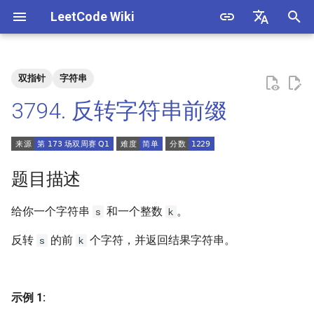
LeetCode Wiki
正
English
在
中文
双指针
字符串
题目描述
3. 数组中重复的数字
1. 整数除法
1.1. 判定字符是否唯一
初
3794. 反转字符串前缀
始
解法
4. 二维数组中的查找
2. 二进制加法
1.2. 判定是否互为字符重排
化
5. 替换空格
3. 前 n 个数字二进制中 1 的个
1.3. URL 化
方法一：模拟
搜
题目描述
数
6. 从尾到头打印链表
1.4. 回文排列
索
给你一个字符串
和一个整数
。
s
k
4. 只出现一次的数字
引
7. 重建二叉树
1.5. 一次编辑
反转
的前
个字符，并返回结果字符串。
s
k
擎
5. 单词长度的最大乘积
9. 用两个栈实现队列
1.6. 字符串压缩
6. 排序数组中两个数字之和
示例 1:
10.1. 斐波那契数列
1.7. 旋转矩阵