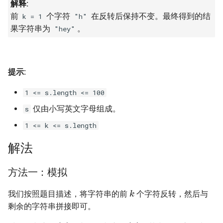
解释:
16. 不含重复字符的最长子字
18. 删除链表的节点
2.8. 环路检测
前
个字符
在反转后保持不变。最终得到的结
k = 1
"h"
符串
果字符串为
。
"hey"
19. 正则表达式匹配
3.1. 三合一
17. 含有所有字符的最短字符
串
20. 表示数值的字符串
3.2. 栈的最小值
提示:
18. 有效的回文
21. 调整数组顺序使奇数位于
3.3. 堆盘子
1 <= s.length <= 100
偶数前面
19. 最多删除一个字符得到回
仅由小写英文字母组成。
s
3.4. 化栈为队
文
22. 链表中倒数第 k 个节点
1 <= k <= s.length
3.5. 栈排序
20. 回文子字符串的个数
解法
24. 反转链表
3.6. 动物收容所
21. 删除链表的倒数第 n 个结
25. 合并两个排序的链表
方法一：模拟
点
4.1. 节点间通路
k
我们按照题目描述，将字符串的前
个字符反转，然后与
26. 树的子结构
22. 链表中环的入口节点
剩余的字符串拼接即可。
4.2. 最小高度树
n
O
(
n
)
O
(
n
)
27. 二叉树的镜像