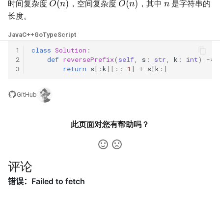
时间复杂度
，空间复杂度
，其中
是字符串的
23. 两个链表的第一个重合节
4.3. 特定深度节点链表
长度。
点
28. 对称的二叉树
4.4. 检查平衡性
Java
C++
Go
TypeScript
24. 反转链表
29. 顺时针打印矩阵
1
class
Solution
:
4.5. 合法二叉搜索树
2
def
reversePrefix
(
self
,
s
:
str
,
k
:
int
)
->
25. 链表中的两数相加
30. 包含 min 函数的栈
3
return
s
[:
k
][::
-
1
]
+
s
[
k
:]
4.6. 后继者
26. 重排链表
31. 栈的压入、弹出序列
GitHub
4.8. 首个共同祖先
27. 回文链表
32.1. 从上到下打印二叉树
此页面对您有帮助吗？
4.9. 二叉搜索树序列
28. 展平多级双向链表
32.2. 从上到下打印二叉树 II
4.10. 检查子树
29. 排序的循环链表
评论
32.3. 从上到下打印二叉树 III
4.12. 求和路径
30. 插入、删除和随机访问都
33. 二叉搜索树的后序遍历序
是 O(1) 的容器
列
5.1. 插入