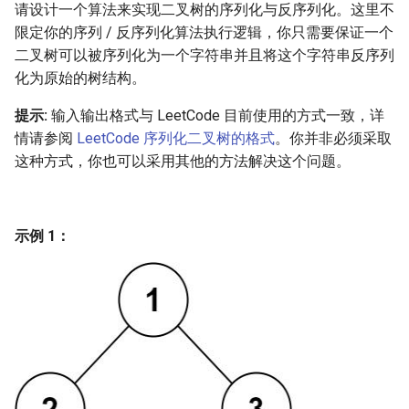
7. 数组中和为 0 的三个数
请设计一个算法来实现二叉树的序列化与反序列化。这里不
10.2. 青蛙跳台阶问题
1.8. 零矩阵
限定你的序列 / 反序列化算法执行逻辑，你只需要保证一个
8. 和大于等于 target 的最短子
二叉树可以被序列化为一个字符串并且将这个字符串反序列
数组
11. 旋转数组的最小数字
1.9. 字符串轮转
化为原始的树结构。
提示:
输入输出格式与 LeetCode 目前使用的方式一致，详
9. 乘积小于 K 的子数组
12. 矩阵中的路径
2.1. 移除重复节点
情请参阅
LeetCode 序列化二叉树的格式
。你并非必须采取
10. 和为 k 的子数组
这种方式，你也可以采用其他的方法解决这个问题。
13. 机器人的运动范围
2.2. 返回倒数第 k 个节点
11. 和 1 个数相同的子数组
14.1. 剪绳子
2.3. 删除中间节点
示例 1：
12. 左右两边子数组的和相等
14.2. 剪绳子 II
2.4. 分割链表
13. 二维子矩阵的和
15. 二进制中 1 的个数
2.5. 链表求和
14. 字符串中的变位词
16. 数值的整数次方
2.6. 回文链表
15. 字符串中的所有变位词
17. 打印从 1 到最大的 n 位数
2.7. 链表相交