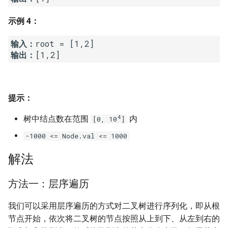
23. 两个链表的第一个重合节
4.3. 特定深度节点链表
点
28. 对称的二叉树
示例 4：
4.4. 检查平衡性
输入：
24. 反转链表
29. 顺时针打印矩阵
输出：
4.5. 合法二叉搜索树
25. 链表中的两数相加
30. 包含 min 函数的栈
4.6. 后继者
26. 重排链表
31. 栈的压入、弹出序列
提示：
4.8. 首个共同祖先
4
27. 回文链表
树中结点数在范围
内
[0, 10
]
32.1. 从上到下打印二叉树
4.9. 二叉搜索树序列
-1000 <= Node.val <= 1000
28. 展平多级双向链表
32.2. 从上到下打印二叉树 II
解法
4.10. 检查子树
29. 排序的循环链表
32.3. 从上到下打印二叉树 III
方法一：层序遍历
4.12. 求和路径
30. 插入、删除和随机访问都
33. 二叉搜索树的后序遍历序
是 O(1) 的容器
我们可以采用层序遍历的方式对二叉树进行序列化，即从根
列
5.1. 插入
节点开始，依次将二叉树的节点按照从上到下、从左到右的