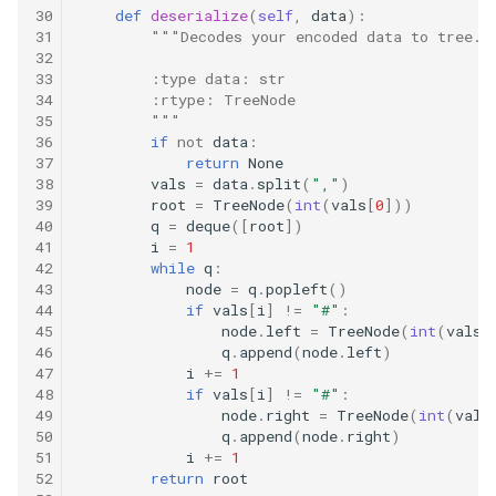
30
def
deserialize
(
self
,
data
):
数字之和
31
"""Decodes your encoded data to tree.
51. 数组中的逆序对
8.14. 布尔运算
32
50. 向下的路径节点之和
33
        :type data: str
34
        :rtype: TreeNode
52. 两个链表的第一个公共节
10.1. 合并排序的数组
35
        """
51. 节点之和最大的路径
点
36
if
not
data
:
10.2. 变位词组
37
return
None
52. 展平二叉搜索树
53.1. 在排序数组中查找数字 I
38
vals
=
data
.
split
(
","
)
39
root
=
TreeNode
(
int
(
vals
[
0
]))
10.3. 搜索旋转数组
40
q
=
deque
([
root
])
53. 二叉搜索树中的中序后继
53.2. ～ n-1 中缺失的数字
41
i
=
1
10.5. 稀疏数组搜索
42
while
q
:
54. 所有大于等于节点的值之
43
node
=
q
.
popleft
()
54. 二叉搜索树的第 k 大节点
44
if
vals
[
i
]
!=
"#"
:
和
10.9. 排序矩阵查找
45
node
.
left
=
TreeNode
(
int
(
vals
[
55.1. 二叉树的深度
46
q
.
append
(
node
.
left
)
55. 二叉搜索树迭代器
47
i
+=
1
10.10. 数字流的秩
48
if
vals
[
i
]
!=
"#"
:
55.2. 平衡二叉树
49
node
.
right
=
TreeNode
(
int
(
vals
56. 二叉搜索树中两个节点之
10.11. 峰与谷
50
q
.
append
(
node
.
right
)
和
56.1. 数组中数字出现的次数
51
i
+=
1
52
return
root
16.1. 交换数字