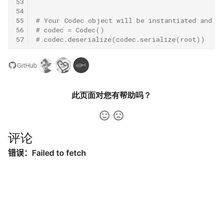
53
57. 值和下标之差都在给定的
56.2. 数组中数字出现的次数
54
范围内
II
16.2. 单词频率
55
# Your Codec object will be instantiated and c
56
# codec = Codec()
57
# codec.deserialize(codec.serialize(root))
58. 日程表
57.2. 和为 s 的连续正数序列
16.3. 交点
59. 数据流的第 K 大数值
57. 和为 s 的两个数字
GitHub
16.4. 井字游戏
60. 出现频率最高的 k 个数字
58.1. 翻转单词顺序
16.5. 阶乘尾数
此页面对您有帮助吗？
61. 和最小的 k 个数对
58.2. 左旋转字符串
16.6. 最小差
评论
62. 实现前缀树
59.1. 滑动窗口的最大值
16.7. 最大数值
63. 替换单词
59.2. 队列的最大值
16.8. 整数的英语表示
64. 神奇的字典
60. n 个骰子的点数
16.9. 运算
65. 最短的单词编码
61. 扑克牌中的顺子
16.10. 生存人数