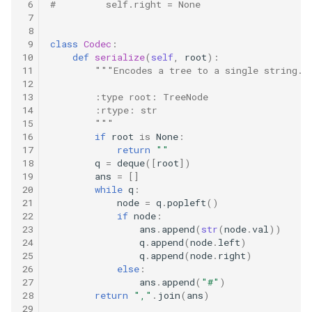
42. 连续子数组的最大和
8.4. 幂集
 6
#         self.right = None
 7
 8
41. 滑动窗口的平均值
43. 1 ～ n 整数中 1 出现的次
8.5. 递归乘法
 9
class
Codec
:
数
10
def
serialize
(
self
,
root
):
42. 最近请求次数
8.6. 汉诺塔问题
11
"""Encodes a tree to a single string.
12
44. 数字序列中某一位的数字
13
        :type root: TreeNode
43. 往完全二叉树添加节点
8.7. 无重复字符串的排列组合
14
        :rtype: str
45. 把数组排成最小的数
15
        """
44. 二叉树每层的最大值
16
if
root
is
None
:
8.8. 有重复字符串的排列组合
17
return
""
46. 把数字翻译成字符串
18
q
=
deque
([
root
])
45. 二叉树最底层最左边的值
8.9. 括号
19
ans
=
[]
47. 礼物的最大价值
20
while
q
:
21
node
=
q
.
popleft
()
46. 二叉树的右侧视图
8.10. 颜色填充
22
if
node
:
48. 最长不含重复字符的子字
23
ans
.
append
(
str
(
node
.
val
))
47. 二叉树剪枝
符串
8.11. 硬币
24
q
.
append
(
node
.
left
)
25
q
.
append
(
node
.
right
)
26
else
:
48. 序列化与反序列化二叉树
49. 丑数
8.12. 八皇后
27
ans
.
append
(
"#"
)
28
return
","
.
join
(
ans
)
49. 从根节点到叶节点的路径
50. 第一个只出现一次的字符
29
8.13. 堆箱子