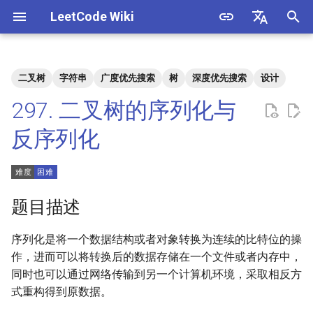
LeetCode Wiki
正
English
在
中文
二叉树
字符串
广度优先搜索
树
深度优先搜索
设计
题目描述
3. 数组中重复的数字
1. 整数除法
1.1. 判定字符是否唯一
初
297. 二叉树的序列化与
始
解法
4. 二维数组中的查找
2. 二进制加法
1.2. 判定是否互为字符重排
反序列化
化
5. 替换空格
3. 前 n 个数字二进制中 1 的个
1.3. URL 化
方法一：层序遍历
搜
数
6. 从尾到头打印链表
1.4. 回文排列
索
题目描述
4. 只出现一次的数字
引
7. 重建二叉树
1.5. 一次编辑
序列化是将一个数据结构或者对象转换为连续的比特位的操
擎
5. 单词长度的最大乘积
作，进而可以将转换后的数据存储在一个文件或者内存中，
9. 用两个栈实现队列
1.6. 字符串压缩
同时也可以通过网络传输到另一个计算机环境，采取相反方
6. 排序数组中两个数字之和
式重构得到原数据。
10.1. 斐波那契数列
1.7. 旋转矩阵