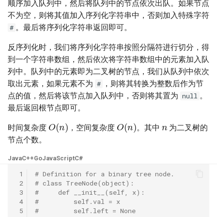
31. 最近最少使用缓存
顺序加入队列中，然后将队列中的节点依次出队。如果节点
34. 二叉树中和为某一值的路
5.2. 二进制数转字符串
不为空，则将其值加入序列化字符串中，否则加入特殊字符
径
32. 有效的变位词
。最后将序列化字符串返回即可。
#
5.3. 翻转数位
35. 复杂链表的复制
反序列化时，我们将序列化字符串按照分隔符进行切分，得
33. 变位词组
5.4. 下一个数
到一个字符串数组，然后依次将字符串数组中的元素加入队
36. 二叉搜索树与双向链表
列中。队列中的元素即为二叉树的节点，我们从队列中依次
34. 外星语言是否排序
5.6. 整数转换
取出元素，如果元素不为
，则将其转换为整数后作为节
#
37. 序列化二叉树
点的值，然后将该节点加入队列中，否则将其置为
。
null
35. 最小时间差
5.7. 配对交换
最后返回根节点即可。
38. 字符串的排列
n
O
(
n
)
O
(
n
)
36. 后缀表达式
5.8. 绘制直线
时间复杂度
，空间复杂度
。其中
为二叉树的
39. 数组中出现次数超过一半
节点个数。
37. 小行星碰撞
的数字
8.1. 三步问题
Java
C++
Go
JavaScript
C#
38. 每日温度
40. 最小的 k 个数
8.2. 迷路的机器人
 1
# Definition for a binary tree node.
 2
# class TreeNode(object):
 3
#     def __init__(self, x):
39. 直方图最大矩形面积
41. 数据流中的中位数
8.3. 魔术索引
 4
#         self.val = x
 5
#         self.left = None
40. 矩阵中最大的矩形