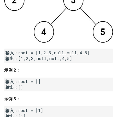
16. 不含重复字符的最长子字
18. 删除链表的节点
2.8. 环路检测
符串
19. 正则表达式匹配
3.1. 三合一
17. 含有所有字符的最短字符
串
20. 表示数值的字符串
3.2. 栈的最小值
18. 有效的回文
21. 调整数组顺序使奇数位于
3.3. 堆盘子
偶数前面
输入：
19. 最多删除一个字符得到回
3.4. 化栈为队
输出：
文
22. 链表中倒数第 k 个节点
示例 2：
3.5. 栈排序
20. 回文子字符串的个数
24. 反转链表
输入：
3.6. 动物收容所
输出：
21. 删除链表的倒数第 n 个结
25. 合并两个排序的链表
点
4.1. 节点间通路
示例 3：
26. 树的子结构
22. 链表中环的入口节点
4.2. 最小高度树
输入：
27. 二叉树的镜像
输出：