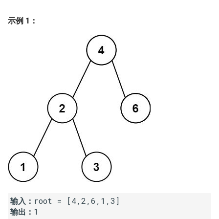
7. 数组中和为 0 的三个数
10.2. 青蛙跳台阶问题
1.8. 零矩阵
示例 1：
8. 和大于等于 target 的最短子
数组
11. 旋转数组的最小数字
1.9. 字符串轮转
9. 乘积小于 K 的子数组
12. 矩阵中的路径
2.1. 移除重复节点
10. 和为 k 的子数组
13. 机器人的运动范围
2.2. 返回倒数第 k 个节点
11. 和 1 个数相同的子数组
14.1. 剪绳子
2.3. 删除中间节点
12. 左右两边子数组的和相等
14.2. 剪绳子 II
2.4. 分割链表
13. 二维子矩阵的和
15. 二进制中 1 的个数
2.5. 链表求和
14. 字符串中的变位词
16. 数值的整数次方
2.6. 回文链表
输入：
15. 字符串中的所有变位词
17. 打印从 1 到最大的 n 位数
2.7. 链表相交
输出：