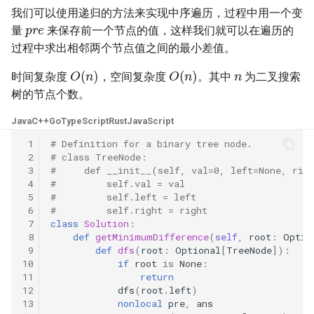
31. 最近最少使用缓存
34. 二叉树中和为某一值的路
5.2. 二进制数转字符串
我们可以使用递归的方法来实现中序遍历，过程中用一个变
pre
径
量
来保存前一个节点的值，这样我们就可以在遍历的
32. 有效的变位词
5.3. 翻转数位
过程中求出相邻两个节点值之间的最小差值。
35. 复杂链表的复制
n
O
(
n
)
O
(
n
)
33. 变位词组
5.4. 下一个数
时间复杂度
，空间复杂度
。其中
为二叉搜索
36. 二叉搜索树与双向链表
树的节点个数。
34. 外星语言是否排序
5.6. 整数转换
Java
C++
Go
TypeScript
Rust
JavaScript
37. 序列化二叉树
35. 最小时间差
 1
# Definition for a binary tree node.
5.7. 配对交换
 2
# class TreeNode:
38. 字符串的排列
 3
#     def __init__(self, val=0, left=None, rig
36. 后缀表达式
5.8. 绘制直线
 4
#         self.val = val
39. 数组中出现次数超过一半
 5
#         self.left = left
37. 小行星碰撞
 6
#         self.right = right
的数字
8.1. 三步问题
 7
class
Solution
:
 8
def
getMinimumDifference
(
self
,
root
:
Optio
38. 每日温度
40. 最小的 k 个数
8.2. 迷路的机器人
 9
def
dfs
(
root
:
Optional
[
TreeNode
]):
10
if
root
is
None
:
11
return
39. 直方图最大矩形面积
41. 数据流中的中位数
8.3. 魔术索引
12
dfs
(
root
.
left
)
13
nonlocal
pre
,
ans
40. 矩阵中最大的矩形