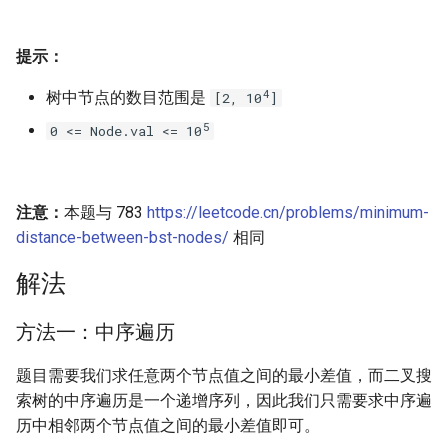
23. 两个链表的第一个重合节
4.3. 特定深度节点链表
点
28. 对称的二叉树
提示：
4.4. 检查平衡性
24. 反转链表
29. 顺时针打印矩阵
4
树中节点的数目范围是
[2, 10
]
4.5. 合法二叉搜索树
5
0 <= Node.val <= 10
25. 链表中的两数相加
30. 包含 min 函数的栈
4.6. 后继者
26. 重排链表
31. 栈的压入、弹出序列
4.8. 首个共同祖先
注意：
本题与 783
https://leetcode.cn/problems/minimum-
27. 回文链表
32.1. 从上到下打印二叉树
distance-between-bst-nodes/
相同
4.9. 二叉搜索树序列
解法
28. 展平多级双向链表
32.2. 从上到下打印二叉树 II
4.10. 检查子树
方法一：中序遍历
29. 排序的循环链表
32.3. 从上到下打印二叉树 III
4.12. 求和路径
题目需要我们求任意两个节点值之间的最小差值，而二叉搜
30. 插入、删除和随机访问都
33. 二叉搜索树的后序遍历序
索树的中序遍历是一个递增序列，因此我们只需要求中序遍
是 O(1) 的容器
列
5.1. 插入
历中相邻两个节点值之间的最小差值即可。