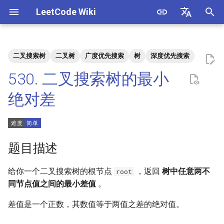
LeetCode Wiki
正
English
在
中文
二叉搜索树
二叉树
广度优先搜索
树
深度优先搜索
题目描述
3. 数组中重复的数字
1. 整数除法
1.1. 判定字符是否唯一
初
530. 二叉搜索树的最小
始
解法
4. 二维数组中的查找
2. 二进制加法
1.2. 判定是否互为字符重排
绝对差
化
5. 替换空格
3. 前 n 个数字二进制中 1 的个
1.3. URL 化
方法一：中序遍历
搜
数
6. 从尾到头打印链表
1.4. 回文排列
索
题目描述
4. 只出现一次的数字
引
7. 重建二叉树
1.5. 一次编辑
给你一个二叉搜索树的根节点
，返回
树中任意两不
root
擎
5. 单词长度的最大乘积
同节点值之间的最小差值
。
9. 用两个栈实现队列
1.6. 字符串压缩
6. 排序数组中两个数字之和
差值是一个正数，其数值等于两值之差的绝对值。
10.1. 斐波那契数列
1.7. 旋转矩阵