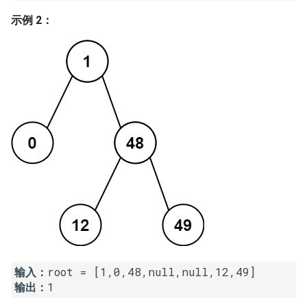
16. 不含重复字符的最长子字
18. 删除链表的节点
2.8. 环路检测
示例 2：
符串
19. 正则表达式匹配
3.1. 三合一
17. 含有所有字符的最短字符
串
20. 表示数值的字符串
3.2. 栈的最小值
18. 有效的回文
21. 调整数组顺序使奇数位于
3.3. 堆盘子
偶数前面
19. 最多删除一个字符得到回
3.4. 化栈为队
文
22. 链表中倒数第 k 个节点
3.5. 栈排序
20. 回文子字符串的个数
24. 反转链表
3.6. 动物收容所
21. 删除链表的倒数第 n 个结
25. 合并两个排序的链表
点
4.1. 节点间通路
26. 树的子结构
输入：
22. 链表中环的入口节点
4.2. 最小高度树
输出：
27. 二叉树的镜像