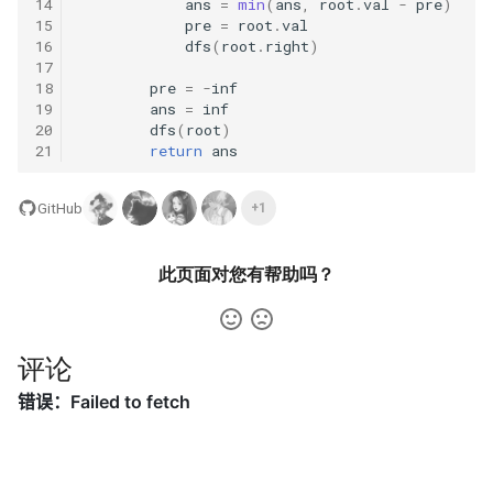
42. 连续子数组的最大和
8.4. 幂集
14
ans
=
min
(
ans
,
root
.
val
-
pre
)
15
pre
=
root
.
val
16
dfs
(
root
.
right
)
41. 滑动窗口的平均值
43. 1 ～ n 整数中 1 出现的次
8.5. 递归乘法
17
数
18
pre
=
-
inf
42. 最近请求次数
19
ans
=
inf
8.6. 汉诺塔问题
20
dfs
(
root
)
44. 数字序列中某一位的数字
21
return
ans
43. 往完全二叉树添加节点
8.7. 无重复字符串的排列组合
45. 把数组排成最小的数
GitHub
+1
44. 二叉树每层的最大值
8.8. 有重复字符串的排列组合
46. 把数字翻译成字符串
45. 二叉树最底层最左边的值
8.9. 括号
此页面对您有帮助吗？
47. 礼物的最大价值
46. 二叉树的右侧视图
8.10. 颜色填充
48. 最长不含重复字符的子字
评论
47. 二叉树剪枝
符串
8.11. 硬币
48. 序列化与反序列化二叉树
49. 丑数
8.12. 八皇后
49. 从根节点到叶节点的路径
50. 第一个只出现一次的字符
8.13. 堆箱子