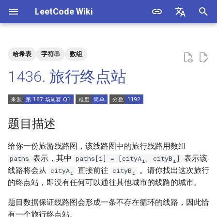
LeetCode Wiki
正
English
在
中文
哈希表
字符串
数组
题目描述
3. 数组中重复的数字
1. 整数除法
1.1. 判定字符是否唯一
初
1436. 旅行终点站
始
解法
4. 二维数组中的查找
2. 二进制加法
1.2. 判定是否互为字符重排
化
5. 替换空格
3. 前 n 个数字二进制中 1 的个
1.3. URL 化
方法一：哈希表
搜
题目描述
数
6. 从尾到头打印链表
1.4. 回文排列
索
给你一份旅游线路图，该线路图中的旅行线路用数组
4. 只出现一次的数字
引
表示，其中
表示该
paths
paths[i] = [cityA
, cityB
]
7. 重建二叉树
1.5. 一次编辑
i
i
线路将会从
直接前往
。请你找出这次旅行
cityA
cityB
擎
5. 单词长度的最大乘积
i
i
的终点站，即没有任何可以通往其他城市的线路的城市
。
9. 用两个栈实现队列
1.6. 字符串压缩
6. 排序数组中两个数字之和
题目数据保证线路图会形成一条不存在循环的线路，因此恰
10.1. 斐波那契数列
1.7. 旋转矩阵
有一个旅行终点站。