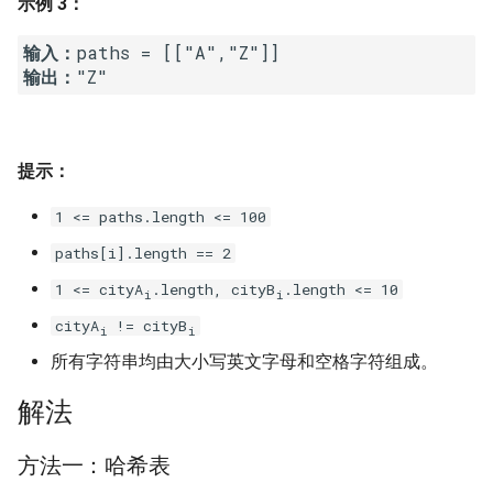
示例 3：
16. 不含重复字符的最长子字
18. 删除链表的节点
2.8. 环路检测
输入：
符串
输出：
19. 正则表达式匹配
3.1. 三合一
17. 含有所有字符的最短字符
串
20. 表示数值的字符串
3.2. 栈的最小值
提示：
18. 有效的回文
21. 调整数组顺序使奇数位于
3.3. 堆盘子
偶数前面
1 <= paths.length <= 100
19. 最多删除一个字符得到回
3.4. 化栈为队
paths[i].length == 2
文
22. 链表中倒数第 k 个节点
1 <= cityA
.length, cityB
.length <= 10
3.5. 栈排序
i
i
20. 回文子字符串的个数
24. 反转链表
cityA
!= cityB
i
i
3.6. 动物收容所
所有字符串均由大小写英文字母和空格字符组成。
21. 删除链表的倒数第 n 个结
25. 合并两个排序的链表
点
4.1. 节点间通路
解法
26. 树的子结构
22. 链表中环的入口节点
4.2. 最小高度树
方法一：哈希表
27. 二叉树的镜像