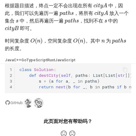
cityA
23. 两个链表的第一个重合节
4.3. 特定深度节点链表
根据题目描述，终点一定不会出现在所有
中，因
paths
cityA
点
28. 对称的二叉树
此，我们可以先遍历一遍
，将所有
放入一个
s
s
paths
4.4. 检查平衡性
集合
中，然后再遍历一遍
，找到不在
中的
cityB
24. 反转链表
29. 顺时针打印矩阵
即可。
n
4.5. 合法二叉搜索树
paths
O
(
n
)
O
(
n
)
时间复杂度
，空间复杂度
。其中
为
25. 链表中的两数相加
30. 包含 min 函数的栈
的长度。
4.6. 后继者
26. 重排链表
31. 栈的压入、弹出序列
Java
C++
Go
TypeScript
Rust
JavaScript
4.8. 首个共同祖先
1
class
Solution
:
27. 回文链表
32.1. 从上到下打印二叉树
2
def
destCity
(
self
,
paths
:
List
[
List
[
str
]])
4.9. 二叉搜索树序列
3
s
=
{
a
for
a
,
_
in
paths
}
28. 展平多级双向链表
32.2. 从上到下打印二叉树 II
4
return
next
(
b
for
_
,
b
in
paths
if
b
no
4.10. 检查子树
29. 排序的循环链表
32.3. 从上到下打印二叉树 III
GitHub
4.12. 求和路径
30. 插入、删除和随机访问都
33. 二叉搜索树的后序遍历序
此页面对您有帮助吗？
是 O(1) 的容器
列
5.1. 插入