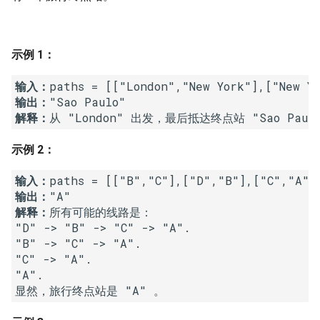
7. 数组中和为 0 的三个数
10.2. 青蛙跳台阶问题
1.8. 零矩阵
8. 和大于等于 target 的最短子
示例 1：
数组
11. 旋转数组的最小数字
1.9. 字符串轮转
输入：
9. 乘积小于 K 的子数组
12. 矩阵中的路径
2.1. 移除重复节点
输出：
解释：
10. 和为 k 的子数组
13. 机器人的运动范围
2.2. 返回倒数第 k 个节点
示例 2：
11. 和 1 个数相同的子数组
14.1. 剪绳子
2.3. 删除中间节点
输入：
输出：
12. 左右两边子数组的和相等
14.2. 剪绳子 II
2.4. 分割链表
解释：
所有可能的线路是：

"D" -> "B" -> "C" -> "A". 

13. 二维子矩阵的和
15. 二进制中 1 的个数
2.5. 链表求和
"B" -> "C" -> "A". 

"C" -> "A". 

14. 字符串中的变位词
16. 数值的整数次方
2.6. 回文链表
"A". 

15. 字符串中的所有变位词
17. 打印从 1 到最大的 n 位数
2.7. 链表相交