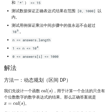
31. 最近最少使用缓存
34. 二叉树中和为某一值的路
5.2. 二进制数转字符串
和
）
'*'
<= 15
径
测试数据保证正确表达式结果在范围
以
[0, 1000]
32. 有效的变位词
5.3. 翻转数位
内。
35. 复杂链表的复制
测试用例保证乘法中间步骤中的值永远不会超过
33. 变位词组
5.4. 下一个数
9
。
10
36. 二叉搜索树与双向链表
34. 外星语言是否排序
5.6. 整数转换
n == answers.length
37. 序列化二叉树
4
1 <= n <= 10
35. 最小时间差
5.7. 配对交换
0 <= answers[i] <= 1000
38. 字符串的排列
36. 后缀表达式
5.8. 绘制直线
解法
39. 数组中出现次数超过一半
37. 小行星碰撞
的数字
8.1. 三步问题
方法一：动态规划（区间 DP）
c
a
l
(
s
)
38. 每日温度
40. 最小的 k 个数
8.2. 迷路的机器人
我们先设计一个函数
，用于计算一个合法的只含有
个位数数字的数学表达式的结果。那么正确答案就是
x
=
c
a
l
(
s
)
39. 直方图最大矩形面积
41. 数据流中的中位数
8.3. 魔术索引
。
s
n
s
40. 矩阵中最大的矩形