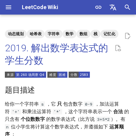
LeetCode Wiki
正
English
在
中文
动态规划
哈希表
字符串
数学
数组
栈
记忆化
题目描述
3. 数组中重复的数字
1. 整数除法
1.1. 判定字符是否唯一
初
2019. 解出数学表达式的
始
解法
4. 二维数组中的查找
2. 二进制加法
1.2. 判定是否互为字符重排
学生分数
化
5. 替换空格
3. 前 n 个数字二进制中 1 的个
1.3. URL 化
方法一：动态规划（区间
搜
数
DP）
6. 从尾到头打印链表
1.4. 回文排列
索
题目描述
4. 只出现一次的数字
引
7. 重建二叉树
1.5. 一次编辑
给你一个字符串
，它
只
包含数字
，加法运算
s
0-9
擎
5. 单词长度的最大乘积
符
和乘法运算符
，这个字符串表示一个
合法
的
'+'
'*'
9. 用两个栈实现队列
1.6. 字符串压缩
只含有
个位数
数字
的数学表达式（比方说
）。有
3+5*2
6. 排序数组中两个数字之和
位小学生将计算这个数学表达式，并遵循如下
运算顺
n
10.1. 斐波那契数列
1.7. 旋转矩阵
序
：