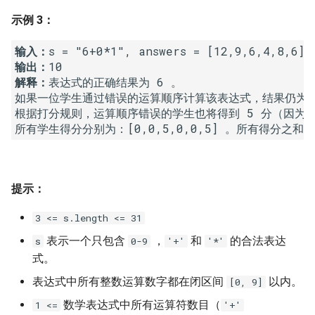
23. 两个链表的第一个重合节
4.3. 特定深度节点链表
示例 3：
点
28. 对称的二叉树
4.4. 检查平衡性
输入：
24. 反转链表
29. 顺时针打印矩阵
输出：
4.5. 合法二叉搜索树
解释：
表达式的正确结果为 6 。

25. 链表中的两数相加
如果一位学生通过错误的运算顺序计算该表达式，结果仍为 6
30. 包含 min 函数的栈
根据打分规则，运算顺序错误的学生也将得到 5 分（因为他
4.6. 后继者
26. 重排链表
31. 栈的压入、弹出序列
4.8. 首个共同祖先
27. 回文链表
32.1. 从上到下打印二叉树
4.9. 二叉搜索树序列
提示：
28. 展平多级双向链表
32.2. 从上到下打印二叉树 II
3 <= s.length <= 31
4.10. 检查子树
29. 排序的循环链表
32.3. 从上到下打印二叉树 III
表示一个只包含
，
和
的合法表达
s
0-9
'+'
'*'
4.12. 求和路径
式。
30. 插入、删除和随机访问都
33. 二叉搜索树的后序遍历序
表达式中所有整数运算数字都在闭区间
以内。
[0, 9]
是 O(1) 的容器
列
5.1. 插入
数学表达式中所有运算符数目（
1 <=
'+'