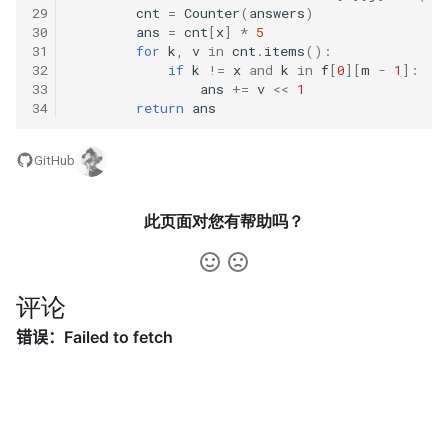
29
cnt
=
Counter
(
answers
)
66. 单词之和
62. 圆圈中最后剩下的数字
16.11. 跳水板
30
ans
=
cnt
[
x
]
*
5
31
for
k
,
v
in
cnt
.
items
():
32
if
k
!=
x
and
k
in
f
[
0
][
m
-
1
]:
67. 最大的异或
63. 股票的最大利润
16.13. 平分正方形
33
ans
+=
v
<<
1
34
return
ans
68. 查找插入位置
64. 求 1+2+…+n
16.14. 最佳直线
GitHub
69. 山峰数组的顶部
65. 不用加减乘除做加法
16.15. 珠玑妙算
70. 排序数组中只出现一次的
此页面对您有帮助吗？
66. 构建乘积数组
16.16. 部分排序
数字
67. 把字符串转换成整数
16.17. 连续数列
71. 按权重生成随机数
评论
68.1. 二叉搜索树的最近公共
16.18. 模式匹配
72. 求平方根
祖先
16.19. 水域大小
73. 狒狒吃香蕉
68.2. 二叉树的最近公共祖先
16.20. T9 键盘
74. 合并区间