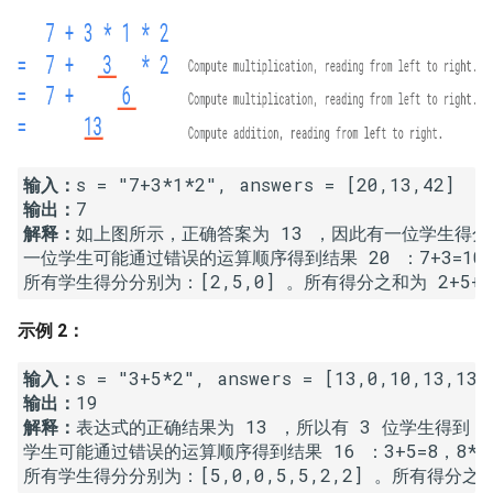
16. 不含重复字符的最长子字
18. 删除链表的节点
2.8. 环路检测
符串
19. 正则表达式匹配
3.1. 三合一
17. 含有所有字符的最短字符
串
20. 表示数值的字符串
3.2. 栈的最小值
输入：
18. 有效的回文
21. 调整数组顺序使奇数位于
3.3. 堆盘子
输出：
偶数前面
解释：
如上图所示，正确答案为 13 ，因此有一位学生得分为
19. 最多删除一个字符得到回
3.4. 化栈为队
一位学生可能通过错误的运算顺序得到结果 20 ：7+3=10，1
文
22. 链表中倒数第 k 个节点
3.5. 栈排序
20. 回文子字符串的个数
24. 反转链表
示例 2：
3.6. 动物收容所
21. 删除链表的倒数第 n 个结
25. 合并两个排序的链表
输入：
点
输出：
4.1. 节点间通路
解释：
表达式的正确结果为 13 ，所以有 3 位学生得到 5
26. 树的子结构
学生可能通过错误的运算顺序得到结果 16 ：3+5=8，8*2=1
22. 链表中环的入口节点
4.2. 最小高度树
27. 二叉树的镜像