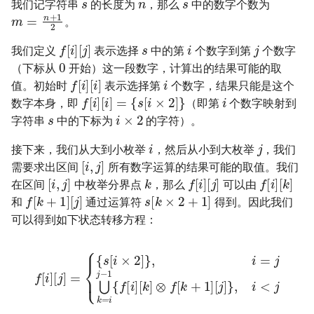
42. 连续子数组的最大和
8.4. 幂集
我们记字符串
的长度为
，那么
中的数字个数为
m
=
n
+
1
2
。
41. 滑动窗口的平均值
s
43. 1 ～ n 整数中 1 出现的次
8.5. 递归乘法
i
j
f
[
i
]
[
j
]
我们定义
表示选择
中的第
个数字到第
个数字
数
0
42. 最近请求次数
（下标从
开始）这一段数字，计算出的结果可能的取
8.6. 汉诺塔问题
i
f
[
i
]
[
i
]
44. 数字序列中某一位的数字
值。初始时
表示选择第
个数字，结果只能是这个
i
f
[
i
]
[
i
]
=
{
s
[
i
×
2
]
}
43. 往完全二叉树添加节点
数字本身，即
（即第
个数字映射到
s
8.7. 无重复字符串的排列组合
i
×
2
45. 把数组排成最小的数
字符串
中的下标为
的字符）。
i
j
44. 二叉树每层的最大值
8.8. 有重复字符串的排列组合
接下来，我们从大到小枚举
，然后从小到大枚举
，我们
46. 把数字翻译成字符串
[
i
,
j
]
需要求出区间
所有数字运算的结果可能的取值。我们
45. 二叉树最底层最左边的值
k
[
i
,
j
]
f
[
i
]
[
j
]
f
[
i
]
[
k
]
8.9. 括号
在区间
中枚举分界点
，那么
可以由
47. 礼物的最大价值
f
[
k
+
1
]
[
j
]
s
[
k
×
2
+
1
]
和
通过运算符
得到。因此我们
46. 二叉树的右侧视图
8.10. 颜色填充
可以得到如下状态转移方程：
48. 最长不含重复字符的子字
47. 二叉树剪枝
符串
8.11. 硬币
f
[
i
]
[
j
]
=
{
[
{
k
s
]
[
⊗
i
×
f
2
[
k
]
}
+
,
i
1
=
]
j
[
⋃
j
]
}
k
,
i
=
<
i
j
j
−
1
{
f
[
i
]
48. 序列化与反序列化二叉树
49. 丑数
8.12. 八皇后
49. 从根节点到叶节点的路径
50. 第一个只出现一次的字符
8.13. 堆箱子