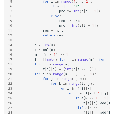
 5
for
i
in
range
(
1
,
n
,
2
):
57. 值和下标之差都在给定的
56.2. 数组中数字出现的次数
 6
if
s
[
i
]
==
"*"
:
范围内
II
16.2. 单词频率
 7
pre
*=
int
(
s
[
i
+
1
])
 8
else
:
58. 日程表
 9
res
+=
pre
57.2. 和为 s 的连续正数序列
16.3. 交点
10
pre
=
int
(
s
[
i
+
1
])
11
res
+=
pre
59. 数据流的第 K 大数值
57. 和为 s 的两个数字
16.4. 井字游戏
12
return
res
13
14
n
=
len
(
s
)
60. 出现频率最高的 k 个数字
58.1. 翻转单词顺序
16.5. 阶乘尾数
15
x
=
cal
(
s
)
16
m
=
(
n
+
1
)
>>
1
61. 和最小的 k 个数对
58.2. 左旋转字符串
16.6. 最小差
17
f
=
[[
set
()
for
_
in
range
(
m
)]
for
_
i
18
for
i
in
range
(
m
):
19
f
[
i
][
i
]
=
{
int
(
s
[
i
<<
1
])}
62. 实现前缀树
59.1. 滑动窗口的最大值
16.7. 最大数值
20
for
i
in
range
(
m
-
1
,
-
1
,
-
1
):
21
for
j
in
range
(
i
,
m
):
63. 替换单词
59.2. 队列的最大值
22
for
k
in
range
(
i
,
j
):
16.8. 整数的英语表示
23
for
l
in
f
[
i
][
k
]:
24
for
r
in
f
[
k
+
1
][
j
]:
64. 神奇的字典
60. n 个骰子的点数
16.9. 运算
25
if
s
[
k
<<
1
|
1
]
=
26
f
[
i
][
j
]
.
add
(
l
65. 最短的单词编码
27
elif
s
[
k
<<
1
|
1
]
61. 扑克牌中的顺子
16.10. 生存人数
28
f
[
i
][
j
]
.
add
(
l