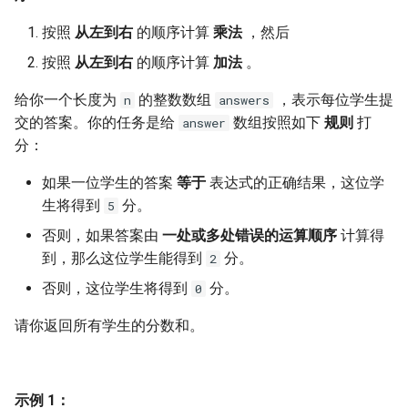
7. 数组中和为 0 的三个数
10.2. 青蛙跳台阶问题
1.8. 零矩阵
按照
从左到右
的顺序计算
乘法
，然后
8. 和大于等于 target 的最短子
按照
从左到右
的顺序计算
加法
。
数组
11. 旋转数组的最小数字
1.9. 字符串轮转
给你一个长度为
的整数数组
，表示每位学生提
n
answers
9. 乘积小于 K 的子数组
12. 矩阵中的路径
2.1. 移除重复节点
交的答案。你的任务是给
数组按照如下
规则
打
answer
分：
10. 和为 k 的子数组
13. 机器人的运动范围
2.2. 返回倒数第 k 个节点
如果一位学生的答案
等于
表达式的正确结果，这位学
11. 和 1 个数相同的子数组
生将得到
分。
14.1. 剪绳子
2.3. 删除中间节点
5
否则，如果答案由
一处或多处错误的运算顺序
计算得
12. 左右两边子数组的和相等
14.2. 剪绳子 II
2.4. 分割链表
到，那么这位学生能得到
分。
2
否则，这位学生将得到
分。
0
13. 二维子矩阵的和
15. 二进制中 1 的个数
2.5. 链表求和
请你返回所有学生的分数和。
14. 字符串中的变位词
16. 数值的整数次方
2.6. 回文链表
15. 字符串中的所有变位词
17. 打印从 1 到最大的 n 位数
2.7. 链表相交
示例 1：