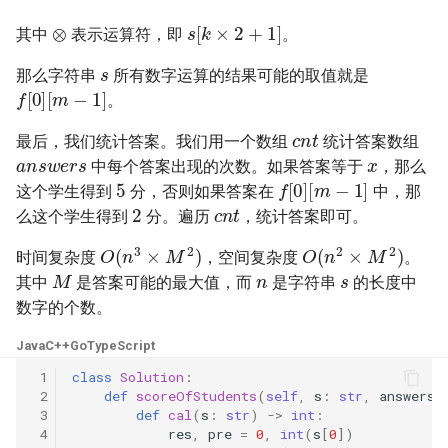
⊗
数字之和
s
[
k
×
2
+
1
]
其中
表示运算符，即
。
51. 数组中的逆序对
8.14. 布尔运算
s
50. 向下的路径节点之和
那么字符串
所有数字运算的结果可能的取值就是
f
[
0
]
[
m
−
1
]
52. 两个链表的第一个公共节
10.1. 合并排序的数组
。
51. 节点之和最大的路径
点
c
n
t
最后，我们统计答案。我们用一个数组
统计答案数组
x
a
n
s
w
e
r
s
10.2. 变位词组
52. 展平二叉搜索树
53.1. 在排序数组中查找数字 I
中每个答案出现的次数。如果答案等于
，那么
5
f
[
0
]
[
m
−
1
]
这个学生得到
分，否则如果答案在
中，那
10.3. 搜索旋转数组
c
n
t
2
53. 二叉搜索树中的中序后继
53.2. ～ n-1 中缺失的数字
么这个学生得到
分。遍历
，统计答案即可。
10.5. 稀疏数组搜索
O
(
n
3
×
M
2
)
O
(
n
2
×
M
2
)
时间复杂度
，空间复杂度
。
n
s
54. 所有大于等于节点的值之
54. 二叉搜索树的第 k 大节点
M
其中
是答案可能的最大值，而
是字符串
的长度中
和
10.9. 排序矩阵查找
数字的个数。
55.1. 二叉树的深度
55. 二叉搜索树迭代器
10.10. 数字流的秩
Java
C++
Go
TypeScript
55.2. 平衡二叉树
 1
class
Solution
:
56. 二叉搜索树中两个节点之
10.11. 峰与谷
 2
def
scoreOfStudents
(
self
,
s
:
str
,
answers
:
和
56.1. 数组中数字出现的次数
 3
def
cal
(
s
:
str
)
->
int
:
 4
res
,
pre
=
0
,
int
(
s
[
0
])
16.1. 交换数字