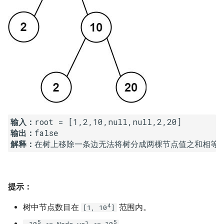
16. 不含重复字符的最长子字
18. 删除链表的节点
2.8. 环路检测
符串
19. 正则表达式匹配
3.1. 三合一
17. 含有所有字符的最短字符
串
20. 表示数值的字符串
3.2. 栈的最小值
18. 有效的回文
21. 调整数组顺序使奇数位于
3.3. 堆盘子
偶数前面
19. 最多删除一个字符得到回
3.4. 化栈为队
文
输入：
22. 链表中倒数第 k 个节点
输出：
3.5. 栈排序
解释：
20. 回文子字符串的个数
24. 反转链表
3.6. 动物收容所
21. 删除链表的倒数第 n 个结
25. 合并两个排序的链表
点
4.1. 节点间通路
提示：
26. 树的子结构
4
22. 链表中环的入口节点
树中节点数目在
范围内。
4.2. 最小高度树
[1, 10
]
27. 二叉树的镜像
5
5