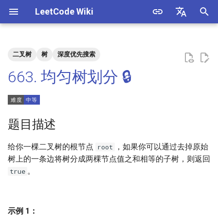
LeetCode Wiki
正
English
在
中文
二叉树
树
深度优先搜索
题目描述
3. 数组中重复的数字
1. 整数除法
1.1. 判定字符是否唯一
初
663. 均匀树划分 🔒
始
解法
4. 二维数组中的查找
2. 二进制加法
1.2. 判定是否互为字符重排
化
5. 替换空格
3. 前 n 个数字二进制中 1 的个
1.3. URL 化
方法一
搜
题目描述
数
6. 从尾到头打印链表
1.4. 回文排列
索
给你一棵二叉树的根节点
，如果你可以通过去掉原始
root
4. 只出现一次的数字
引
树上的一条边将树分成两棵节点值之和相等的子树，则返回
7. 重建二叉树
1.5. 一次编辑
。
true
擎
5. 单词长度的最大乘积
9. 用两个栈实现队列
1.6. 字符串压缩
6. 排序数组中两个数字之和
10.1. 斐波那契数列
1.7. 旋转矩阵
示例 1：