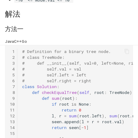
-10
<= Node.val <= 10
23. 两个链表的第一个重合节
4.3. 特定深度节点链表
点
28. 对称的二叉树
解法
4.4. 检查平衡性
24. 反转链表
29. 顺时针打印矩阵
方法一
4.5. 合法二叉搜索树
25. 链表中的两数相加
Java
C++
Go
30. 包含 min 函数的栈
4.6. 后继者
 1
# Definition for a binary tree node.
26. 重排链表
 2
# class TreeNode:
31. 栈的压入、弹出序列
 3
#     def __init__(self, val=0, left=None, rig
4.8. 首个共同祖先
 4
#         self.val = val
27. 回文链表
32.1. 从上到下打印二叉树
 5
#         self.left = left
4.9. 二叉搜索树序列
 6
#         self.right = right
 7
class
Solution
:
28. 展平多级双向链表
32.2. 从上到下打印二叉树 II
 8
def
checkEqualTree
(
self
,
root
:
TreeNode
)
-
4.10. 检查子树
 9
def
sum
(
root
):
29. 排序的循环链表
32.3. 从上到下打印二叉树 III
10
if
root
is
None
:
11
return
0
4.12. 求和路径
12
l
,
r
=
sum
(
root
.
left
),
sum
(
root
.
ri
30. 插入、删除和随机访问都
33. 二叉搜索树的后序遍历序
13
seen
.
append
(
l
+
r
+
root
.
val
)
是 O(1) 的容器
列
5.1. 插入
14
return
seen
[
-
1
]
15