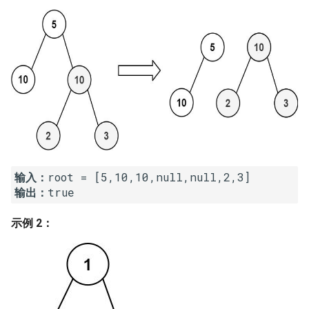
7. 数组中和为 0 的三个数
10.2. 青蛙跳台阶问题
1.8. 零矩阵
8. 和大于等于 target 的最短子
数组
11. 旋转数组的最小数字
1.9. 字符串轮转
9. 乘积小于 K 的子数组
12. 矩阵中的路径
2.1. 移除重复节点
10. 和为 k 的子数组
13. 机器人的运动范围
2.2. 返回倒数第 k 个节点
11. 和 1 个数相同的子数组
14.1. 剪绳子
2.3. 删除中间节点
输入：
12. 左右两边子数组的和相等
14.2. 剪绳子 II
2.4. 分割链表
输出：
示例 2：
13. 二维子矩阵的和
15. 二进制中 1 的个数
2.5. 链表求和
14. 字符串中的变位词
16. 数值的整数次方
2.6. 回文链表
15. 字符串中的所有变位词
17. 打印从 1 到最大的 n 位数
2.7. 链表相交