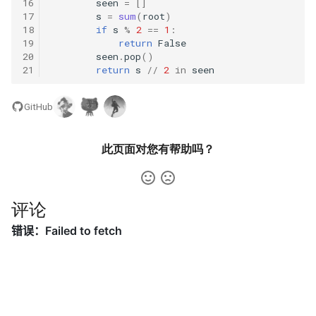
16
seen
=
[]
31. 最近最少使用缓存
34. 二叉树中和为某一值的路
5.2. 二进制数转字符串
17
s
=
sum
(
root
)
径
18
if
s
%
2
==
1
:
32. 有效的变位词
5.3. 翻转数位
19
return
False
20
seen
.
pop
()
35. 复杂链表的复制
21
return
s
//
2
in
seen
33. 变位词组
5.4. 下一个数
36. 二叉搜索树与双向链表
GitHub
34. 外星语言是否排序
5.6. 整数转换
37. 序列化二叉树
35. 最小时间差
5.7. 配对交换
此页面对您有帮助吗？
38. 字符串的排列
36. 后缀表达式
5.8. 绘制直线
39. 数组中出现次数超过一半
评论
37. 小行星碰撞
的数字
8.1. 三步问题
38. 每日温度
40. 最小的 k 个数
8.2. 迷路的机器人
39. 直方图最大矩形面积
41. 数据流中的中位数
8.3. 魔术索引
40. 矩阵中最大的矩形