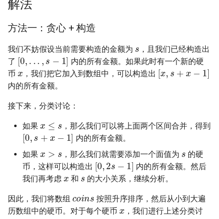
解法
23. 两个链表的第一个重合节
4.3. 特定深度节点链表
点
28. 对称的二叉树
方法一：贪心 + 构造
4.4. 检查平衡性
s
24. 反转链表
29. 顺时针打印矩阵
我们不妨假设当前需要构造的金额为
，且我们已经构造出
[
0
,
.
.
.
,
s
−
1
]
4.5. 合法二叉搜索树
了
内的所有金额。如果此时有一个新的硬
x
[
x
,
s
+
x
−
1
]
25. 链表中的两数相加
30. 包含 min 函数的栈
币
，我们把它加入到数组中，可以构造出
4.6. 后继者
内的所有金额。
26. 重排链表
31. 栈的压入、弹出序列
4.8. 首个共同祖先
接下来，分类讨论：
27. 回文链表
32.1. 从上到下打印二叉树
x
≤
s
如果
，那么我们可以将上面两个区间合并，得到
4.9. 二叉搜索树序列
[
0
,
s
+
x
−
1
]
内的所有金额。
28. 展平多级双向链表
32.2. 从上到下打印二叉树 II
s
x
>
s
4.10. 检查子树
如果
，那么我们就需要添加一个面值为
的硬
[
0
,
2
s
−
1
]
29. 排序的循环链表
32.3. 从上到下打印二叉树 III
币，这样可以构造出
内的所有金额。然后
x
s
4.12. 求和路径
我们再考虑
和
的大小关系，继续分析。
30. 插入、删除和随机访问都
33. 二叉搜索树的后序遍历序
c
o
i
n
s
是 O(1) 的容器
因此，我们将数组
按照升序排序，然后从小到大遍
x
列
5.1. 插入
历数组中的硬币。对于每个硬币
，我们进行上述分类讨
s
>
t
a
r
g
e
t