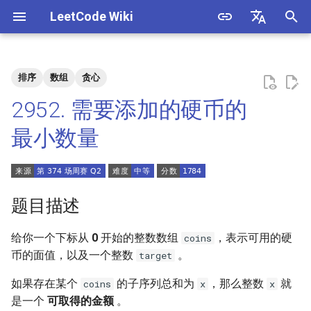
LeetCode Wiki
正
English
在
中文
排序
数组
贪心
题目描述
3. 数组中重复的数字
1. 整数除法
1.1. 判定字符是否唯一
初
2952. 需要添加的硬币的
始
解法
4. 二维数组中的查找
2. 二进制加法
1.2. 判定是否互为字符重排
最小数量
化
5. 替换空格
3. 前 n 个数字二进制中 1 的个
1.3. URL 化
方法一：贪心 + 构造
搜
数
6. 从尾到头打印链表
1.4. 回文排列
索
题目描述
4. 只出现一次的数字
引
7. 重建二叉树
1.5. 一次编辑
给你一个下标从
0
开始的整数数组
，表示可用的硬
coins
擎
5. 单词长度的最大乘积
币的面值，以及一个整数
。
target
9. 用两个栈实现队列
1.6. 字符串压缩
6. 排序数组中两个数字之和
如果存在某个
的子序列总和为
，那么整数
就
coins
x
x
10.1. 斐波那契数列
1.7. 旋转矩阵
是一个
可取得的金额
。