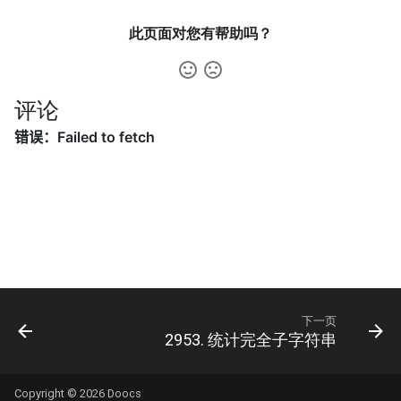
42. 连续子数组的最大和
8.4. 幂集
此页面对您有帮助吗？
41. 滑动窗口的平均值
43. 1 ～ n 整数中 1 出现的次
8.5. 递归乘法
数
42. 最近请求次数
8.6. 汉诺塔问题
评论
44. 数字序列中某一位的数字
43. 往完全二叉树添加节点
8.7. 无重复字符串的排列组合
45. 把数组排成最小的数
44. 二叉树每层的最大值
8.8. 有重复字符串的排列组合
46. 把数字翻译成字符串
45. 二叉树最底层最左边的值
8.9. 括号
47. 礼物的最大价值
46. 二叉树的右侧视图
8.10. 颜色填充
48. 最长不含重复字符的子字
47. 二叉树剪枝
符串
8.11. 硬币
下一页
2953. 统计完全子字符串
48. 序列化与反序列化二叉树
49. 丑数
8.12. 八皇后
49. 从根节点到叶节点的路径
50. 第一个只出现一次的字符
Copyright © 2026
Doocs
8.13. 堆箱子