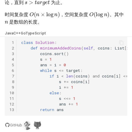
31. 最近最少使用缓存
论，直到
为止。
34. 二叉树中和为某一值的路
5.2. 二进制数转字符串
O
(
n
×
log
n
)
O
(
log
n
)
径
时间复杂度
，空间复杂度
。其中
n
32. 有效的变位词
5.3. 翻转数位
是数组的长度。
35. 复杂链表的复制
33. 变位词组
5.4. 下一个数
Java
C++
Go
TypeScript
36. 二叉搜索树与双向链表
 1
class
Solution
:
34. 外星语言是否排序
5.6. 整数转换
 2
def
minimumAddedCoins
(
self
,
coins
:
List
[
in
37. 序列化二叉树
 3
coins
.
sort
()
35. 最小时间差
 4
s
=
1
5.7. 配对交换
 5
ans
=
i
=
0
38. 字符串的排列
 6
while
s
<=
target
:
36. 后缀表达式
5.8. 绘制直线
 7
if
i
<
len
(
coins
)
and
coins
[
i
]
<=
39. 数组中出现次数超过一半
 8
s
+=
coins
[
i
]
 9
i
+=
1
37. 小行星碰撞
的数字
8.1. 三步问题
10
else
:
11
s
<<=
1
38. 每日温度
40. 最小的 k 个数
8.2. 迷路的机器人
12
ans
+=
1
13
return
ans
39. 直方图最大矩形面积
41. 数据流中的中位数
8.3. 魔术索引
GitHub
40. 矩阵中最大的矩形