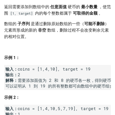
7. 数组中和为 0 的三个数
返回需要添加到数组中的
任意面值
硬币的
最小数量
，使范
10.2. 青蛙跳台阶问题
1.8. 零矩阵
围
内的每个整数都属于
可取得的金额
。
[1, target]
8. 和大于等于 target 的最短子
数组
11. 旋转数组的最小数字
1.9. 字符串轮转
数组的
子序列
是通过删除原始数组的一些（
可能不删除
）
元素而形成的新的
非空
数组，删除过程不会改变剩余元素
9. 乘积小于 K 的子数组
12. 矩阵中的路径
2.1. 移除重复节点
的相对位置。
10. 和为 k 的子数组
13. 机器人的运动范围
2.2. 返回倒数第 k 个节点
示例 1：
11. 和 1 个数相同的子数组
14.1. 剪绳子
2.3. 删除中间节点
输入：
12. 左右两边子数组的和相等
14.2. 剪绳子 II
2.4. 分割链表
输出：
解释：
需要添加面值为 2 和 8 的硬币各一枚，得到硬币数组 [
13. 二维子矩阵的和
15. 二进制中 1 的个数
2.5. 链表求和
14. 字符串中的变位词
16. 数值的整数次方
2.6. 回文链表
示例 2：
15. 字符串中的所有变位词
输入：
17. 打印从 1 到最大的 n 位数
2.7. 链表相交
输出：