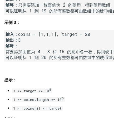
解释：
只需要添加一枚面值为 2 的硬币，得到硬币数组 [1,2,4
16. 不含重复字符的最长子字
18. 删除链表的节点
2.8. 环路检测
可以证明从 1 到 19 的所有整数都可由数组中的硬币组
符串
19. 正则表达式匹配
3.1. 三合一
示例 3：
17. 含有所有字符的最短字符
串
20. 表示数值的字符串
3.2. 栈的最小值
输入：
输出：
18. 有效的回文
21. 调整数组顺序使奇数位于
3.3. 堆盘子
解释：
需要添加面值为 4 、8 和 16 的硬币各一枚，得到硬币数组 [1
偶数前面
可以证明从 1 到 20 的所有整数都可由数组中的硬币组
19. 最多删除一个字符得到回
3.4. 化栈为队
文
22. 链表中倒数第 k 个节点
3.5. 栈排序
20. 回文子字符串的个数
24. 反转链表
提示：
3.6. 动物收容所
21. 删除链表的倒数第 n 个结
25. 合并两个排序的链表
5
1 <= target <= 10
点
4.1. 节点间通路
5
1 <= coins.length <= 10
26. 树的子结构
1 <= coins[i] <= target
22. 链表中环的入口节点
4.2. 最小高度树
27. 二叉树的镜像