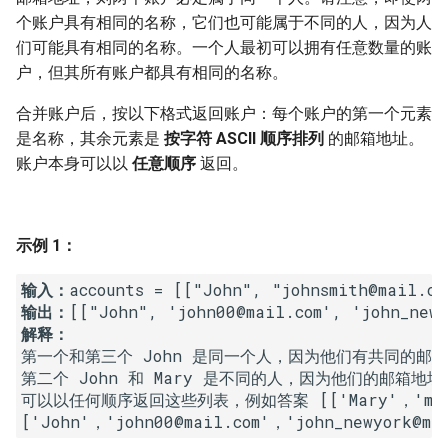
7. 数组中和为 0 的三个数
个账户具有相同的名称，它们也可能属于不同的人，因为人
10.2. 青蛙跳台阶问题
1.8. 零矩阵
们可能具有相同的名称。一个人最初可以拥有任意数量的账
8. 和大于等于 target 的最短子
户，但其所有账户都具有相同的名称。
数组
11. 旋转数组的最小数字
1.9. 字符串轮转
合并账户后，按以下格式返回账户：每个账户的第一个元素
9. 乘积小于 K 的子数组
12. 矩阵中的路径
2.1. 移除重复节点
是名称，其余元素是
按字符 ASCII 顺序排列
的邮箱地址。
账户本身可以以
任意顺序
返回。
10. 和为 k 的子数组
13. 机器人的运动范围
2.2. 返回倒数第 k 个节点
11. 和 1 个数相同的子数组
14.1. 剪绳子
2.3. 删除中间节点
示例 1：
12. 左右两边子数组的和相等
14.2. 剪绳子 II
2.4. 分割链表
输入：
输出：
13. 二维子矩阵的和
15. 二进制中 1 的个数
2.5. 链表求和
解释：
第一个和第三个 John 是同一个人，因为他们有共同的邮箱地址 "j
14. 字符串中的变位词
16. 数值的整数次方
2.6. 回文链表
第二个 John 和 Mary 是不同的人，因为他们的邮箱地
可以以任何顺序返回这些列表，例如答案 [['Mary'，'mary@mai
15. 字符串中的所有变位词
17. 打印从 1 到最大的 n 位数
2.7. 链表相交