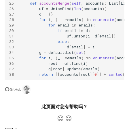
42. 连续子数组的最大和
8.4. 幂集
25
def
accountsMerge
(
self
,
accounts
:
List
[
Lis
26
uf
=
UnionFind
(
len
(
accounts
))
41. 滑动窗口的平均值
27
d
=
{}
43. 1 ～ n 整数中 1 出现的次
8.5. 递归乘法
28
for
i
,
(
_
,
*
emails
)
in
enumerate
(
accou
数
29
for
email
in
emails
:
42. 最近请求次数
8.6. 汉诺塔问题
30
if
email
in
d
:
44. 数字序列中某一位的数字
31
uf
.
union
(
i
,
d
[
email
])
32
else
:
43. 往完全二叉树添加节点
8.7. 无重复字符串的排列组合
33
d
[
email
]
=
i
45. 把数组排成最小的数
34
g
=
defaultdict
(
set
)
44. 二叉树每层的最大值
8.8. 有重复字符串的排列组合
35
for
i
,
(
_
,
*
emails
)
in
enumerate
(
accou
36
root
=
uf
.
find
(
i
)
46. 把数字翻译成字符串
37
g
[
root
]
.
update
(
emails
)
45. 二叉树最底层最左边的值
8.9. 括号
38
return
[[
accounts
[
root
][
0
]]
+
sorted
(
e
47. 礼物的最大价值
46. 二叉树的右侧视图
8.10. 颜色填充
GitHub
48. 最长不含重复字符的子字
47. 二叉树剪枝
符串
8.11. 硬币
此页面对您有帮助吗？
48. 序列化与反序列化二叉树
49. 丑数
8.12. 八皇后
49. 从根节点到叶节点的路径
50. 第一个只出现一次的字符
8.13. 堆箱子