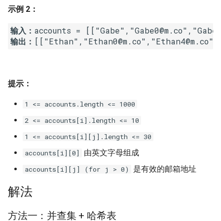
示例 2：
16. 不含重复字符的最长子字
18. 删除链表的节点
2.8. 环路检测
符串
输入：
19. 正则表达式匹配
3.1. 三合一
输出：
17. 含有所有字符的最短字符
串
20. 表示数值的字符串
3.2. 栈的最小值
18. 有效的回文
提示：
21. 调整数组顺序使奇数位于
3.3. 堆盘子
偶数前面
1 <= accounts.length <= 1000
19. 最多删除一个字符得到回
3.4. 化栈为队
文
22. 链表中倒数第 k 个节点
2 <= accounts[i].length <= 10
3.5. 栈排序
1 <= accounts[i][j].length <= 30
20. 回文子字符串的个数
24. 反转链表
由英文字母组成
accounts[i][0]
3.6. 动物收容所
21. 删除链表的倒数第 n 个结
25. 合并两个排序的链表
是有效的邮箱地址
accounts[i][j] (for j > 0)
点
4.1. 节点间通路
解法
26. 树的子结构
22. 链表中环的入口节点
4.2. 最小高度树
方法一：并查集 + 哈希表
27. 二叉树的镜像