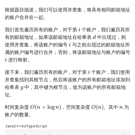
23. 两个链表的第一个重合节
4.3. 特定深度节点链表
根据题目描述，我们可以使用并查集，将具有相同邮箱地址
点
28. 对称的二叉树
的账户合并在一起。
4.4. 检查平衡性
i
24. 反转链表
29. 顺时针打印矩阵
我们首先遍历所有的账户，对于第
个账户，我们遍历其所
d
4.5. 合法二叉搜索树
有的邮箱地址，如果该邮箱地址在哈希表
中出现过，则
i
25. 链表中的两数相加
30. 包含 min 函数的栈
使用并查集，将该账户的编号
与之前出现过的邮箱地址所
4.6. 后继者
属的账户编号进行合并；否则，将该邮箱地址与账户的编号
i
26. 重排链表
31. 栈的压入、弹出序列
进行映射。
4.8. 首个共同祖先
i
27. 回文链表
32.1. 从上到下打印二叉树
接下来，我们遍历所有的账户，对于第
个账户，我们使用
4.9. 二叉搜索树序列
并查集找到其根节点，然后将该账户的所有邮箱地址添加到
g
28. 展平多级双向链表
32.2. 从上到下打印二叉树 II
哈希表
中，其中键为根节点，值为该账户的所有邮箱地
4.10. 检查子树
址。
n
29. 排序的循环链表
32.3. 从上到下打印二叉树 III
O
(
n
×
log
n
)
O
(
n
)
时间复杂度
，空间复杂度
。其中
为
4.12. 求和路径
30. 插入、删除和随机访问都
账户的数量。
33. 二叉搜索树的后序遍历序
是 O(1) 的容器
列
5.1. 插入
Java
C++
Go
TypeScript