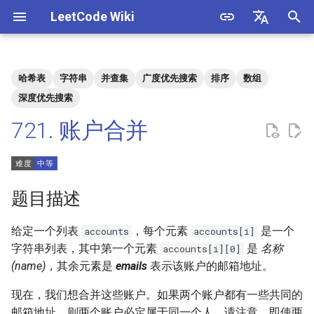
LeetCode Wiki
正
English
在
中文
哈希表
字符串
并查集
广度优先搜索
排序
数组
题目描述
3. 数组中重复的数字
1. 整数除法
1.1. 判定字符是否唯一
初
深度优先搜索
始
721. 账户合并
解法
4. 二维数组中的查找
2. 二进制加法
1.2. 判定是否互为字符重排
化
5. 替换空格
3. 前 n 个数字二进制中 1 的个
1.3. URL 化
方法一：并查集 + 哈希表
搜
数
题目描述
6. 从尾到头打印链表
1.4. 回文排列
索
4. 只出现一次的数字
引
给定一个列表
，每个元素
是一个
accounts
accounts[i]
7. 重建二叉树
1.5. 一次编辑
字符串列表，其中第一个元素
是
名称
擎
5. 单词长度的最大乘积
accounts[i][0]
(name)
，其余元素是
emails
表示该账户的邮箱地址。
9. 用两个栈实现队列
1.6. 字符串压缩
6. 排序数组中两个数字之和
现在，我们想合并这些账户。如果两个账户都有一些共同的
10.1. 斐波那契数列
1.7. 旋转矩阵
邮箱地址，则两个账户必定属于同一个人。请注意，即使两