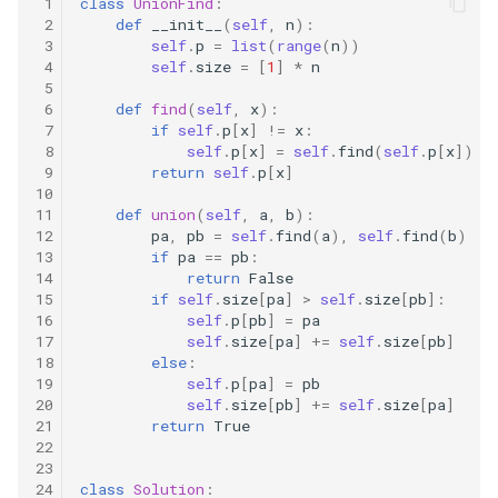
 1
class
UnionFind
:
31. 最近最少使用缓存
34. 二叉树中和为某一值的路
5.2. 二进制数转字符串
 2
def
__init__
(
self
,
n
):
径
 3
self
.
p
=
list
(
range
(
n
))
32. 有效的变位词
5.3. 翻转数位
 4
self
.
size
=
[
1
]
*
n
 5
35. 复杂链表的复制
 6
def
find
(
self
,
x
):
33. 变位词组
5.4. 下一个数
 7
if
self
.
p
[
x
]
!=
x
:
36. 二叉搜索树与双向链表
 8
self
.
p
[
x
]
=
self
.
find
(
self
.
p
[
x
])
34. 外星语言是否排序
 9
return
self
.
p
[
x
]
5.6. 整数转换
10
37. 序列化二叉树
11
def
union
(
self
,
a
,
b
):
35. 最小时间差
5.7. 配对交换
12
pa
,
pb
=
self
.
find
(
a
),
self
.
find
(
b
)
38. 字符串的排列
13
if
pa
==
pb
:
14
return
False
36. 后缀表达式
5.8. 绘制直线
15
if
self
.
size
[
pa
]
>
self
.
size
[
pb
]:
39. 数组中出现次数超过一半
16
self
.
p
[
pb
]
=
pa
37. 小行星碰撞
的数字
8.1. 三步问题
17
self
.
size
[
pa
]
+=
self
.
size
[
pb
]
18
else
:
19
self
.
p
[
pa
]
=
pb
38. 每日温度
40. 最小的 k 个数
8.2. 迷路的机器人
20
self
.
size
[
pb
]
+=
self
.
size
[
pa
]
21
return
True
39. 直方图最大矩形面积
41. 数据流中的中位数
8.3. 魔术索引
22
23
24
class
Solution
:
40. 矩阵中最大的矩形