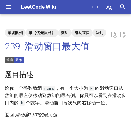
LeetCode Wiki
正
English
在
中文
单调队列
堆（优先队列）
数组
滑动窗口
队列
题目描述
3. 数组中重复的数字
1. 整数除法
1.1. 判定字符是否唯一
初
239. 滑动窗口最大值
始
解法
4. 二维数组中的查找
2. 二进制加法
1.2. 判定是否互为字符重排
化
5. 替换空格
3. 前 n 个数字二进制中 1 的个
1.3. URL 化
方法一：优先队列（大根
搜
题目描述
数
堆）
6. 从尾到头打印链表
1.4. 回文排列
索
给你一个整数数组
，有一个大小为
的滑动窗口从
nums
k
4. 只出现一次的数字
方法二：单调队列
引
数组的最左侧移动到数组的最右侧。你只可以看到在滑动窗
7. 重建二叉树
1.5. 一次编辑
口内的
个数字。滑动窗口每次只向右移动一位。
k
擎
5. 单词长度的最大乘积
9. 用两个栈实现队列
1.6. 字符串压缩
返回
滑动窗口中的最大值
。
6. 排序数组中两个数字之和
10.1. 斐波那契数列
1.7. 旋转矩阵