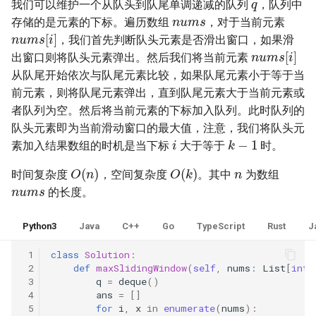
31. 最近最少使用缓存
我们可以维护一个从队头到队尾单调递减的队列
，队列中
nums
34. 二叉树中和为某一值的路
5.2. 二进制数转字符串
存储的是元素的下标。遍历数组
，对于当前元素
径
nums
[
i
]
32. 有效的变位词
，我们首先判断队头元素是否滑出窗口，如果滑
5.3. 翻转数位
nums
[
i
]
35. 复杂链表的复制
出窗口则将队头元素弹出。然后我们将当前元素
33. 变位词组
从队尾开始依次与队尾元素比较，如果队尾元素小于等于当
5.4. 下一个数
36. 二叉搜索树与双向链表
前元素，则将队尾元素弹出，直到队尾元素大于当前元素或
34. 外星语言是否排序
5.6. 整数转换
者队列为空。然后将当前元素的下标加入队列。此时队列的
37. 序列化二叉树
队头元素即为当前滑动窗口的最大值，注意，我们将队头元
i
k
−
1
35. 最小时间差
5.7. 配对交换
素加入结果数组的时机是当下标
大于等于
时。
n
38. 字符串的排列
O
(
n
)
O
(
k
)
时间复杂度
，空间复杂度
。其中
为数组
nums
36. 后缀表达式
5.8. 绘制直线
的长度。
39. 数组中出现次数超过一半
37. 小行星碰撞
的数字
8.1. 三步问题
Python3
Java
C++
Go
TypeScript
Rust
J
38. 每日温度
40. 最小的 k 个数
8.2. 迷路的机器人
 1
class
Solution
:
 2
def
maxSlidingWindow
(
self
,
nums
:
List
[
int
]
39. 直方图最大矩形面积
 3
q
=
deque
()
41. 数据流中的中位数
8.3. 魔术索引
 4
ans
=
[]
 5
for
i
,
x
in
enumerate
(
nums
):
40. 矩阵中最大的矩形