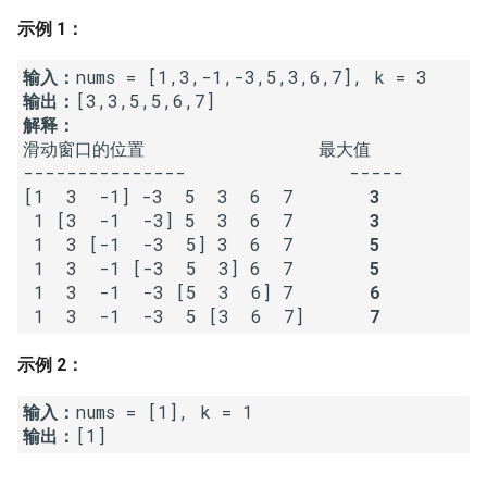
7. 数组中和为 0 的三个数
示例 1：
10.2. 青蛙跳台阶问题
1.8. 零矩阵
8. 和大于等于 target 的最短子
输入：
数组
11. 旋转数组的最小数字
1.9. 字符串轮转
输出：
解释：
9. 乘积小于 K 的子数组
12. 矩阵中的路径
2.1. 移除重复节点
滑动窗口的位置                最大值

---------------               -----

10. 和为 k 的子数组
13. 机器人的运动范围
2.2. 返回倒数第 k 个节点
[1  3  -1] -3  5  3  6  7       
3
 1 [3  -1  -3] 5  3  6  7       
3
 1  3 [-1  -3  5] 3  6  7      
 5
11. 和 1 个数相同的子数组
14.1. 剪绳子
2.3. 删除中间节点
 1  3  -1 [-3  5  3] 6  7       
5
 1  3  -1  -3 [5  3  6] 7       
6
12. 左右两边子数组的和相等
14.2. 剪绳子 II
2.4. 分割链表
 1  3  -1  -3  5 [3  6  7]      
7
13. 二维子矩阵的和
15. 二进制中 1 的个数
2.5. 链表求和
示例 2：
14. 字符串中的变位词
16. 数值的整数次方
2.6. 回文链表
输入：
输出：
15. 字符串中的所有变位词
17. 打印从 1 到最大的 n 位数
2.7. 链表相交