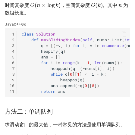
O
(
n
×
log
k
)
O
(
k
)
23. 两个链表的第一个重合节
4.3. 特定深度节点链表
时间复杂度
，空间复杂度
。其中
为
点
28. 对称的二叉树
数组长度。
4.4. 检查平衡性
Java
C++
Go
24. 反转链表
29. 顺时针打印矩阵
 1
class
Solution
:
4.5. 合法二叉搜索树
 2
def
maxSlidingWindow
(
self
,
nums
:
List
[
int
]
25. 链表中的两数相加
30. 包含 min 函数的栈
 3
q
=
[(
-
v
,
i
)
for
i
,
v
in
enumerate
(
num
4.6. 后继者
 4
heapify
(
q
)
26. 重排链表
31. 栈的压入、弹出序列
 5
ans
=
[]
 6
for
i
in
range
(
k
-
1
,
len
(
nums
)):
4.8. 首个共同祖先
 7
heappush
(
q
,
(
-
nums
[
i
],
i
))
27. 回文链表
32.1. 从上到下打印二叉树
 8
while
q
[
0
][
1
]
<=
i
-
k
:
4.9. 二叉搜索树序列
 9
heappop
(
q
)
28. 展平多级双向链表
10
ans
.
append
(
-
q
[
0
][
0
])
32.2. 从上到下打印二叉树 II
11
return
ans
4.10. 检查子树
29. 排序的循环链表
32.3. 从上到下打印二叉树 III
4.12. 求和路径
方法二：单调队列
30. 插入、删除和随机访问都
33. 二叉搜索树的后序遍历序
是 O(1) 的容器
列
5.1. 插入
求滑动窗口的最大值，一种常见的方法是使用单调队列。
q