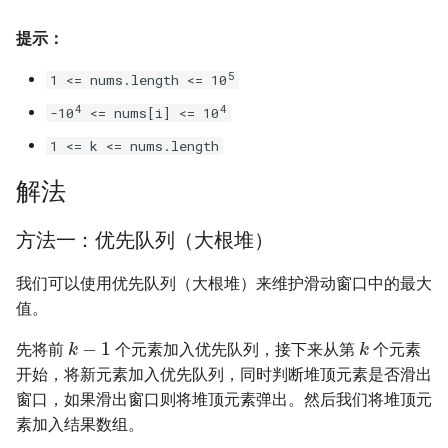
16. 不含重复字符的最长子字
18. 删除链表的节点
2.8. 环路检测
提示：
符串
19. 正则表达式匹配
3.1. 三合一
5
1 <= nums.length <= 10
17. 含有所有字符的最短字符
4
4
-10
<= nums[i] <= 10
串
20. 表示数值的字符串
3.2. 栈的最小值
1 <= k <= nums.length
18. 有效的回文
21. 调整数组顺序使奇数位于
3.3. 堆盘子
解法
偶数前面
19. 最多删除一个字符得到回
3.4. 化栈为队
方法一：优先队列（大根堆）
文
22. 链表中倒数第 k 个节点
3.5. 栈排序
我们可以使用优先队列（大根堆）来维护滑动窗口中的最大
20. 回文子字符串的个数
24. 反转链表
值。
3.6. 动物收容所
k
−
1
k
21. 删除链表的倒数第 n 个结
25. 合并两个排序的链表
先将前
个元素加入优先队列，接下来从第
个元素
点
4.1. 节点间通路
开始，将新元素加入优先队列，同时判断堆顶元素是否滑出
26. 树的子结构
窗口，如果滑出窗口则将堆顶元素弹出。然后我们将堆顶元
22. 链表中环的入口节点
4.2. 最小高度树
素加入结果数组。
27. 二叉树的镜像
n