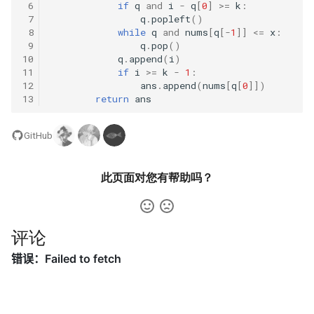
42. 连续子数组的最大和
8.4. 幂集
 6
if
q
and
i
-
q
[
0
]
>=
k
:
 7
q
.
popleft
()
 8
while
q
and
nums
[
q
[
-
1
]]
<=
x
:
41. 滑动窗口的平均值
43. 1 ～ n 整数中 1 出现的次
8.5. 递归乘法
 9
q
.
pop
()
数
10
q
.
append
(
i
)
42. 最近请求次数
8.6. 汉诺塔问题
11
if
i
>=
k
-
1
:
12
ans
.
append
(
nums
[
q
[
0
]])
44. 数字序列中某一位的数字
13
return
ans
43. 往完全二叉树添加节点
8.7. 无重复字符串的排列组合
45. 把数组排成最小的数
GitHub
44. 二叉树每层的最大值
8.8. 有重复字符串的排列组合
46. 把数字翻译成字符串
45. 二叉树最底层最左边的值
8.9. 括号
此页面对您有帮助吗？
47. 礼物的最大价值
46. 二叉树的右侧视图
8.10. 颜色填充
48. 最长不含重复字符的子字
评论
47. 二叉树剪枝
符串
8.11. 硬币
48. 序列化与反序列化二叉树
49. 丑数
8.12. 八皇后
49. 从根节点到叶节点的路径
50. 第一个只出现一次的字符
8.13. 堆箱子