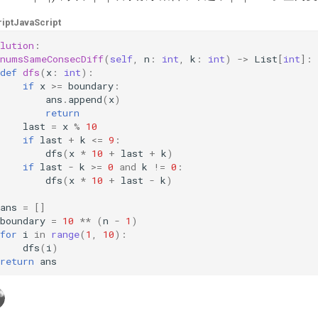
ipt
JavaScript
lution
:
numsSameConsecDiff
(
self
,
n
:
int
,
k
:
int
)
->
List
[
int
]:
def
dfs
(
x
:
int
):
if
x
>=
boundary
:
ans
.
append
(
x
)
return
last
=
x
%
10
if
last
+
k
<=
9
:
dfs
(
x
*
10
+
last
+
k
)
if
last
-
k
>=
0
and
k
!=
0
:
dfs
(
x
*
10
+
last
-
k
)
ans
=
[]
boundary
=
10
**
(
n
-
1
)
for
i
in
range
(
1
,
10
):
dfs
(
i
)
return
ans