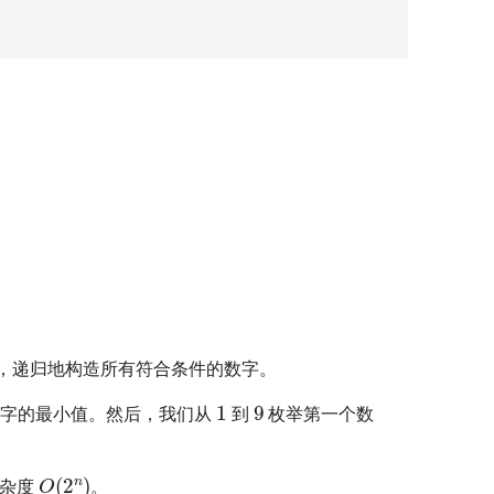
，递归地构造所有符合条件的数字。
1
9
数字的最小值。然后，我们从
到
枚举第一个数
O
(
2
n
)
复杂度
。