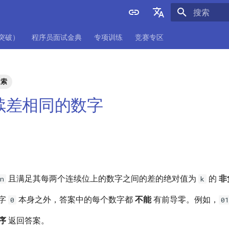
正在初始化
English
项突破）
程序员面试金典
专项训练
竞赛专区
中文
搜索
 连续差相同的数字
且满足其每两个连续位上的数字之间的差的绝对值为
的
非
n
k
字
本身之外，答案中的每个数字都
不能
有前导零。例如，
0
01
序
返回答案。