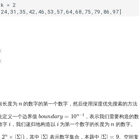
9
9
n
有长度为
的数字的第一个数字，然后使用深度优先搜索的方法
boundary
=
10
n
−
1
先定义一个边界值
，表示我们需要构造的
n
i
i
数字
，我们递归地构造以
为第一个数字的长度为
的数字。
2
n
×
|
Σ
|
)
|
Σ
|
|
Σ
|
=
9
，其中
表示数字集合，本题中
。空间