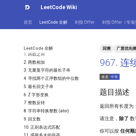
LeetCode Wiki
首页
LeetCode 全解
剑指 Offer
剑指 Offer（专
LeetCode 全解
回溯
广度优先
1. 两数之和
967.
2. 两数相加
3. 无重复字符的最长子串
4. 寻找两个正序数组的中位数
5. 最长回文子串
题目描述
6. Z 字形变换
7. 整数反转
返回所有长度为
8. 字符串转换整数 (atoi)
请注意，
除了
数
9. 回文数
10. 正则表达式匹配
你可以按
任何顺
11. 盛最多水的容器