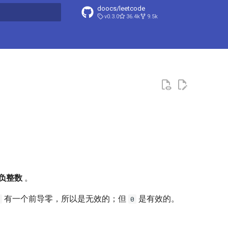
doocs/leetcode
v0.3.0
36.4k
9.5k
搜索引擎
负整数
。
有一个前导零，所以是无效的；但
是有效的。
0