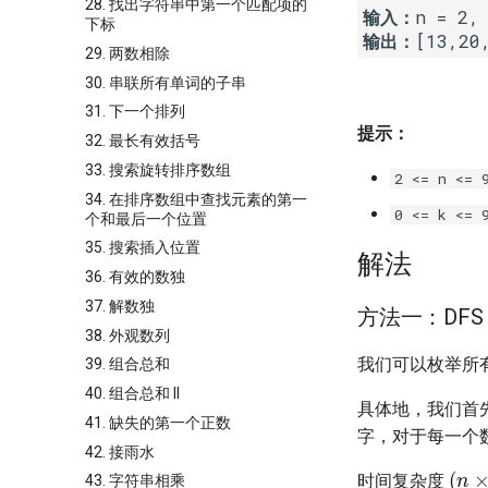
28. 找出字符串中第一个匹配项的
输入：
下标
输出：
29. 两数相除
30. 串联所有单词的子串
31. 下一个排列
提示：
32. 最长有效括号
33. 搜索旋转排序数组
2 <= n <= 
34. 在排序数组中查找元素的第一
0 <= k <= 
个和最后一个位置
35. 搜索插入位置
解法
36. 有效的数独
37. 解数独
方法一：DFS
38. 外观数列
我们可以枚举所
39. 组合总和
40. 组合总和 II
具体地，我们首
41. 缺失的第一个正数
字，对于每一个
42. 接雨水
(
n
×
时间复杂度
43. 字符串相乘