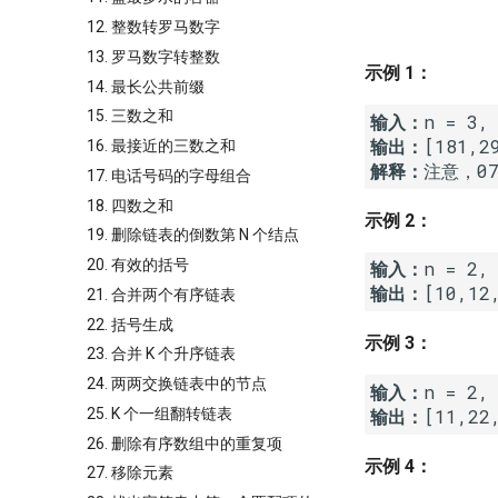
12. 整数转罗马数字
13. 罗马数字转整数
示例 1：
14. 最长公共前缀
15. 三数之和
输入：
输出：
16. 最接近的三数之和
解释：
17. 电话号码的字母组合
18. 四数之和
示例 2：
19. 删除链表的倒数第 N 个结点
20. 有效的括号
输入：
输出：
[10,12
21. 合并两个有序链表
22. 括号生成
示例 3：
23. 合并 K 个升序链表
24. 两两交换链表中的节点
输入：
25. K 个一组翻转链表
输出：
26. 删除有序数组中的重复项
示例 4：
27. 移除元素