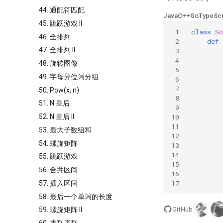
44. 通配符匹配
Java
C++
Go
TypeScr
45. 跳跃游戏 II
 1
class
So
46. 全排列
 2
def
47. 全排列 II
 3
 4
48. 旋转图像
 5
49. 字母异位词分组
 6
 7
50. Pow(x, n)
 8
51. N 皇后
 9
10
52. N 皇后 II
11
53. 最大子数组和
12
54. 螺旋矩阵
13
14
55. 跳跃游戏
15
56. 合并区间
16
17
57. 插入区间
58. 最后一个单词的长度
GitHub
59. 螺旋矩阵 II