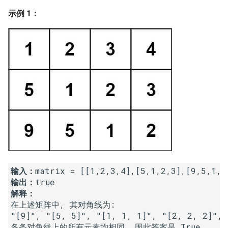
7. 数组中和为 0 的三个数
示例 1：
10.2. 青蛙跳台阶问题
1.8. 零矩阵
8. 和大于等于 target 的最短子
数组
11. 旋转数组的最小数字
1.9. 字符串轮转
9. 乘积小于 K 的子数组
12. 矩阵中的路径
2.1. 移除重复节点
10. 和为 k 的子数组
13. 机器人的运动范围
2.2. 返回倒数第 k 个节点
11. 和 1 个数相同的子数组
14.1. 剪绳子
2.3. 删除中间节点
12. 左右两边子数组的和相等
14.2. 剪绳子 II
2.4. 分割链表
13. 二维子矩阵的和
15. 二进制中 1 的个数
2.5. 链表求和
输入：
输出：
14. 字符串中的变位词
16. 数值的整数次方
2.6. 回文链表
解释：
在上述矩阵中, 其对角线为: 

15. 字符串中的所有变位词
"[9]", "[5, 5]", "[1, 1, 1]", "[2, 2, 2]", 
17. 打印从 1 到最大的 n 位数
2.7. 链表相交