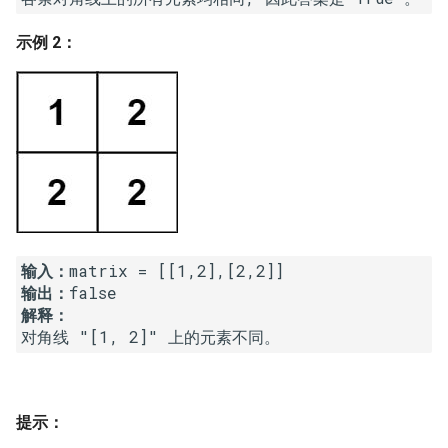
16. 不含重复字符的最长子字
18. 删除链表的节点
2.8. 环路检测
示例 2：
符串
19. 正则表达式匹配
3.1. 三合一
17. 含有所有字符的最短字符
串
20. 表示数值的字符串
3.2. 栈的最小值
18. 有效的回文
21. 调整数组顺序使奇数位于
3.3. 堆盘子
偶数前面
19. 最多删除一个字符得到回
3.4. 化栈为队
文
22. 链表中倒数第 k 个节点
3.5. 栈排序
输入：
20. 回文子字符串的个数
输出：
24. 反转链表
解释：
3.6. 动物收容所
对角线 "[1, 2]" 上的元素不同。
21. 删除链表的倒数第 n 个结
25. 合并两个排序的链表
点
4.1. 节点间通路
26. 树的子结构
22. 链表中环的入口节点
4.2. 最小高度树
提示：
27. 二叉树的镜像