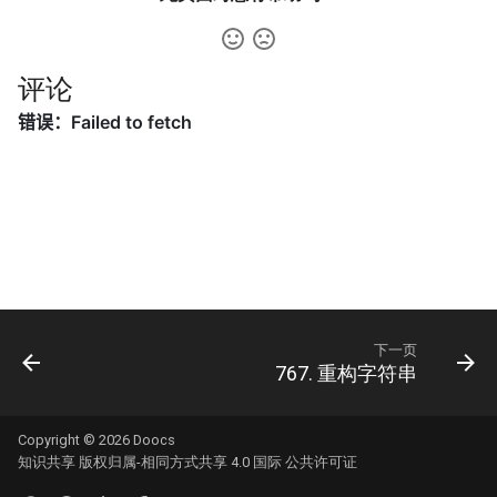
42. 连续子数组的最大和
8.4. 幂集
41. 滑动窗口的平均值
43. 1 ～ n 整数中 1 出现的次
8.5. 递归乘法
数
评论
42. 最近请求次数
8.6. 汉诺塔问题
44. 数字序列中某一位的数字
43. 往完全二叉树添加节点
8.7. 无重复字符串的排列组合
45. 把数组排成最小的数
44. 二叉树每层的最大值
8.8. 有重复字符串的排列组合
46. 把数字翻译成字符串
45. 二叉树最底层最左边的值
8.9. 括号
47. 礼物的最大价值
46. 二叉树的右侧视图
8.10. 颜色填充
下一页
48. 最长不含重复字符的子字
767. 重构字符串
47. 二叉树剪枝
符串
8.11. 硬币
48. 序列化与反序列化二叉树
49. 丑数
8.12. 八皇后
Copyright © 2026
Doocs
知识共享 版权归属-相同方式共享 4.0 国际 公共许可证
49. 从根节点到叶节点的路径
50. 第一个只出现一次的字符
8.13. 堆箱子