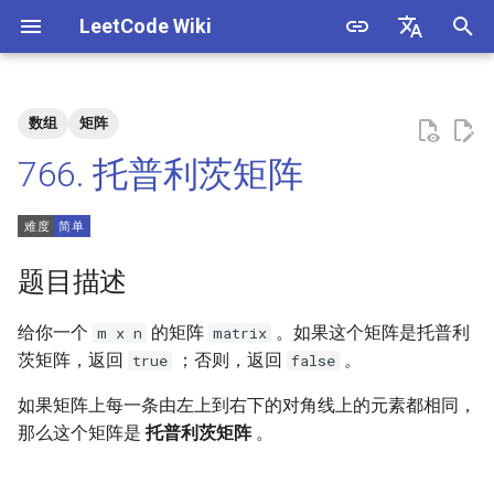
LeetCode Wiki
正
English
在
中文
数组
矩阵
题目描述
3. 数组中重复的数字
1. 整数除法
1.1. 判定字符是否唯一
初
766. 托普利茨矩阵
始
解法
4. 二维数组中的查找
2. 二进制加法
1.2. 判定是否互为字符重排
化
5. 替换空格
3. 前 n 个数字二进制中 1 的个
1.3. URL 化
方法一：一次遍历
搜
题目描述
数
6. 从尾到头打印链表
1.4. 回文排列
索
给你一个
的矩阵
。如果这个矩阵是托普利
m x n
matrix
4. 只出现一次的数字
引
茨矩阵，返回
；否则，返回
。
true
false
7. 重建二叉树
1.5. 一次编辑
擎
5. 单词长度的最大乘积
如果矩阵上每一条由左上到右下的对角线上的元素都相同，
9. 用两个栈实现队列
1.6. 字符串压缩
那么这个矩阵是
托普利茨矩阵
。
6. 排序数组中两个数字之和
10.1. 斐波那契数列
1.7. 旋转矩阵