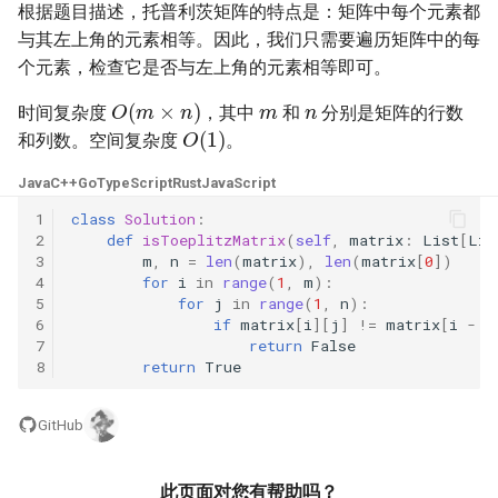
31. 最近最少使用缓存
34. 二叉树中和为某一值的路
5.2. 二进制数转字符串
根据题目描述，托普利茨矩阵的特点是：矩阵中每个元素都
径
与其左上角的元素相等。因此，我们只需要遍历矩阵中的每
32. 有效的变位词
5.3. 翻转数位
个元素，检查它是否与左上角的元素相等即可。
m
n
35. 复杂链表的复制
O
(
m
×
n
)
时间复杂度
，其中
和
分别是矩阵的行数
33. 变位词组
5.4. 下一个数
O
(
1
)
和列数。空间复杂度
。
36. 二叉搜索树与双向链表
34. 外星语言是否排序
5.6. 整数转换
Java
C++
Go
TypeScript
Rust
JavaScript
37. 序列化二叉树
1
class
Solution
:
35. 最小时间差
5.7. 配对交换
2
def
isToeplitzMatrix
(
self
,
matrix
:
List
[
Lis
38. 字符串的排列
3
m
,
n
=
len
(
matrix
),
len
(
matrix
[
0
])
36. 后缀表达式
4
for
i
in
range
(
1
,
m
):
5.8. 绘制直线
5
for
j
in
range
(
1
,
n
):
39. 数组中出现次数超过一半
6
if
matrix
[
i
][
j
]
!=
matrix
[
i
-
1
37. 小行星碰撞
的数字
8.1. 三步问题
7
return
False
8
return
True
38. 每日温度
40. 最小的 k 个数
8.2. 迷路的机器人
GitHub
39. 直方图最大矩形面积
41. 数据流中的中位数
8.3. 魔术索引
此页面对您有帮助吗？
40. 矩阵中最大的矩形