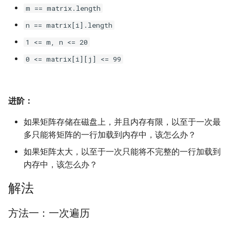
23. 两个链表的第一个重合节
4.3. 特定深度节点链表
m == matrix.length
点
28. 对称的二叉树
n == matrix[i].length
4.4. 检查平衡性
1 <= m, n <= 20
24. 反转链表
29. 顺时针打印矩阵
4.5. 合法二叉搜索树
0 <= matrix[i][j] <= 99
25. 链表中的两数相加
30. 包含 min 函数的栈
4.6. 后继者
26. 重排链表
31. 栈的压入、弹出序列
进阶：
4.8. 首个共同祖先
27. 回文链表
32.1. 从上到下打印二叉树
如果矩阵存储在磁盘上，并且内存有限，以至于一次最
4.9. 二叉搜索树序列
多只能将矩阵的一行加载到内存中，该怎么办？
28. 展平多级双向链表
32.2. 从上到下打印二叉树 II
如果矩阵太大，以至于一次只能将不完整的一行加载到
4.10. 检查子树
内存中，该怎么办？
29. 排序的循环链表
32.3. 从上到下打印二叉树 III
4.12. 求和路径
解法
30. 插入、删除和随机访问都
33. 二叉搜索树的后序遍历序
是 O(1) 的容器
列
5.1. 插入
方法一：一次遍历