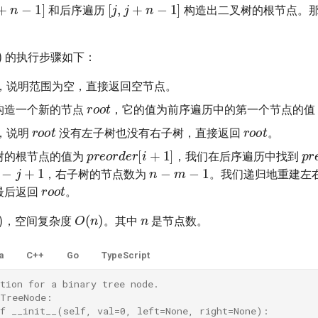
n
−
1
]
[
j
,
j
+
n
−
1
]
和后序遍历
构造出二叉树的根节点。
的执行步骤如下：
，说明范围为空，直接返回空节点。
r
o
o
t
构造一个新的节点
，它的值为前序遍历中的第一个节点的值
r
o
o
t
r
o
o
t
，说明
没有左子树也没有右子树，直接返回
。
p
r
e
o
r
d
e
r
[
i
+
1
]
p
r
树的根节点的值为
，我们在后序遍历中找到
n
−
m
−
1
−
j
+
1
，右子树的节点数为
。我们递归地重建左
r
o
o
t
最后返回
。
n
)
O
(
n
)
，空间复杂度
。其中
是节点数。
a
C++
Go
TypeScript
tion for a binary tree node.
 TreeNode:
ef __init__(self, val=0, left=None, right=None):