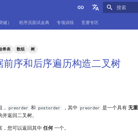
正在初始化
English
项突破）
程序员面试金典
专项训练
竞赛专区
中文
哈希表
数组
树
 根据前序和后序遍历构造二叉树
组，
和
，其中
是一个具有
无重
preorder
postorder
preorder
构并返回二叉树。
案，您可以返回其中
任何
一个。