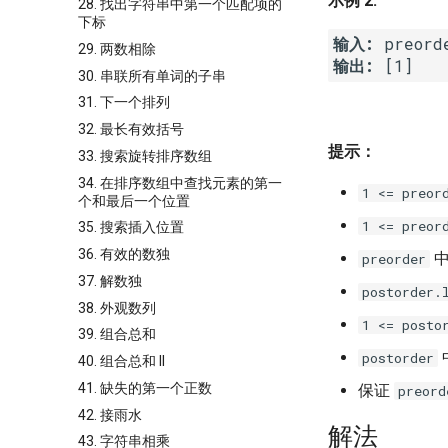
示例 2:
28. 找出字符串中第一个匹配项的
下标
输入:
29. 两数相除
输出:
30. 串联所有单词的子串
31. 下一个排列
32. 最长有效括号
提示：
33. 搜索旋转排序数组
34. 在排序数组中查找元素的第一
1 <= preor
个和最后一个位置
1 <= preor
35. 搜索插入位置
36. 有效的数独
中
preorder
37. 解数独
postorder.
38. 外观数列
1 <= posto
39. 组合总和
postorder
40. 组合总和 II
41. 缺失的第一个正数
保证
preord
42. 接雨水
解法
43. 字符串相乘