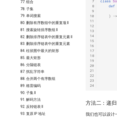
 7
class
So
77. 组合
 8
def
78. 子集
 9
10
)
-
79. 单词搜索
11
80. 删除有序数组中的重复项 II
12
81. 搜索旋转排序数组 II
13
14
82. 删除排序链表中的重复元素 II
15
83. 删除排序链表中的重复元素
16
17
84. 柱状图中最大的矩形
18
85. 最大矩形
19
86. 分隔链表
20
21
87. 扰乱字符串
22
88. 合并两个有序数组
23
24
89. 格雷编码
90. 子集 II
91. 解码方法
方法二：递归
92. 反转链表 II
93. 复原 IP 地址
我们也可以设计