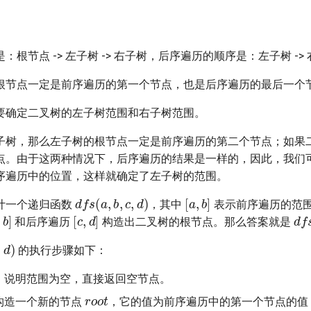
根节点 -> 左子树 -> 右子树，后序遍历的顺序是：左子树 -> 右
根节点一定是前序遍历的第一个节点，也是后序遍历的最后一个
要确定二叉树的左子树范围和右子树范围。
子树，那么左子树的根节点一定是前序遍历的第二个节点；如果
点。由于这两种情况下，后序遍历的结果是一样的，因此，我们
序遍历中的位置，这样就确定了左子树的范围。
d
f
s
(
a
,
b
,
c
,
d
)
[
a
,
b
]
计一个递归函数
，其中
表示前序遍历的范
,
b
]
[
c
,
d
]
d
f
和后序遍历
构造出二叉树的根节点。那么答案就是
c
,
d
)
的执行步骤如下：
，说明范围为空，直接返回空节点。
r
o
o
t
构造一个新的节点
，它的值为前序遍历中的第一个节点的值