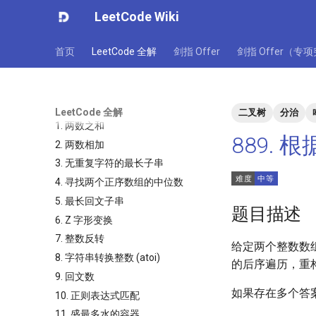
LeetCode Wiki
首页
LeetCode 全解
剑指 Offer
剑指 Offer（专
LeetCode 全解
二叉树
分治
1. 两数之和
889.
2. 两数相加
3. 无重复字符的最长子串
4. 寻找两个正序数组的中位数
5. 最长回文子串
题目描述
6. Z 字形变换
7. 整数反转
给定两个整数数
8. 字符串转换整数 (atoi)
的后序遍历，重
9. 回文数
如果存在多个答
10. 正则表达式匹配
11. 盛最多水的容器