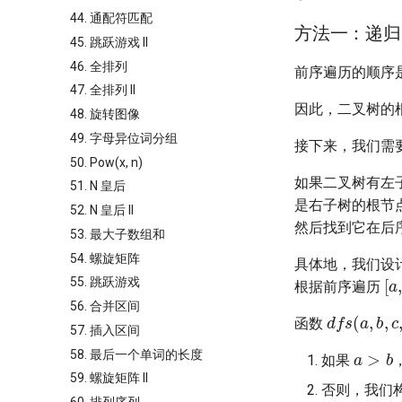
44. 通配符匹配
方法一：递归
45. 跳跃游戏 II
46. 全排列
前序遍历的顺序是：
47. 全排列 II
因此，二叉树的
48. 旋转图像
49. 字母异位词分组
接下来，我们需
50. Pow(x, n)
如果二叉树有左
51. N 皇后
是右子树的根节
52. N 皇后 II
然后找到它在后
53. 最大子数组和
54. 螺旋矩阵
具体地，我们设
[
a
55. 跳跃游戏
根据前序遍历
56. 合并区间
d
f
s
(
a
,
b
,
函数
57. 插入区间
a
>
b
58. 最后一个单词的长度
如果
59. 螺旋矩阵 II
否则，我们
a