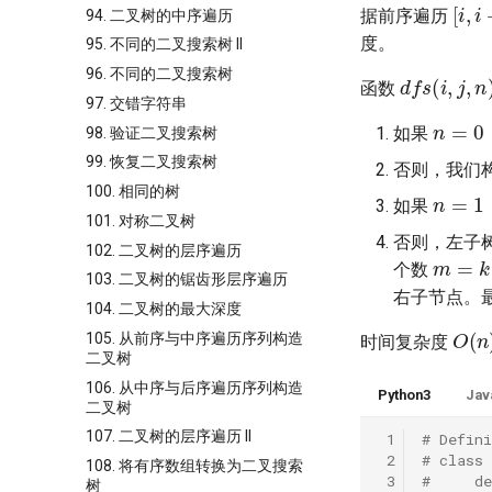
[
i
,
i
+
据前序遍历
94. 二叉树的中序遍历
度。
95. 不同的二叉搜索树 II
d
f
s
(
i
,
j
,
n
)
96. 不同的二叉搜索树
函数
97. 交错字符串
n
=
0
如果
98. 验证二叉搜索树
99. 恢复二叉搜索树
否则，我们
n
=
1
100. 相同的树
如果
101. 对称二叉树
否则，左子
m
=
k
102. 二叉树的层序遍历
个数
103. 二叉树的锯齿形层序遍历
右子节点。
104. 二叉树的最大深度
O
(
n
105. 从前序与中序遍历序列构造
时间复杂度
二叉树
106. 从中序与后序遍历序列构造
Python3
Jav
二叉树
107. 二叉树的层序遍历 II
 1
# Defini
 2
# class
108. 将有序数组转换为二叉搜索
 3
#     d
树