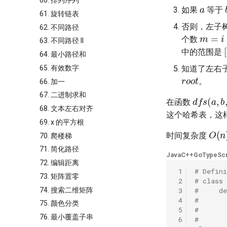
60. 排列序列
如果
等于
61. 旋转链表
否则，左子
62. 不同路径
m
=
i
−
个数
63. 不同路径 II
中的范围是
64. 最小路径和
65. 有效数字
知道了左右
r
o
o
t
。
66. 加一
d
f
s
(
a
,
67. 二进制求和
在函数
68. 文本左右对齐
这个哈希表，这
69. x 的平方根
O
(
n
时间复杂度
70. 爬楼梯
71. 简化路径
Java
C++
Go
TypeScr
72. 编辑距离
 1
# Defini
73. 矩阵置零
 2
# class
74. 搜索二维矩阵
 3
#     d
 4
#       
75. 颜色分类
 5
#       
76. 最小覆盖子串
 6
#       