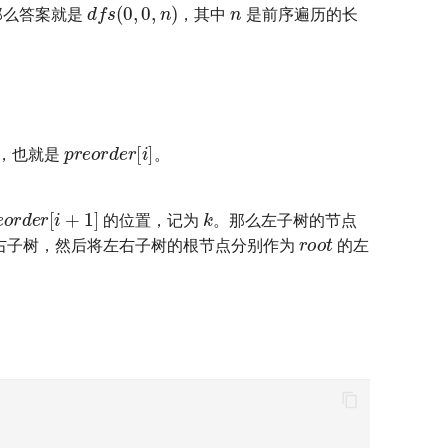
d
f
s
(
0
,
0
,
n
)
那么答案就是
，其中
是前序遍历的长
p
r
e
o
r
d
e
r
[
i
]
，也就是
。
k
e
o
r
d
e
r
[
i
+
1
]
的位置，记为
。那么左子树的节点
r
o
o
t
右子树，然后将左右子树的根节点分别作为
的左