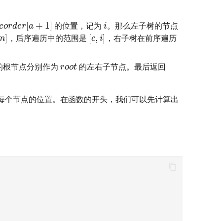
i
r
e
o
r
d
e
r
[
a
+
1
]
的位置，记为
。那么左子树的节点
]
[
c
,
i
]
，后序遍历中的范围是
，右子树在前序遍历
r
o
o
t
的根节点分别作为
的左右子节点。最后返回
每个节点的位置。在函数的开头，我们可以先计算出