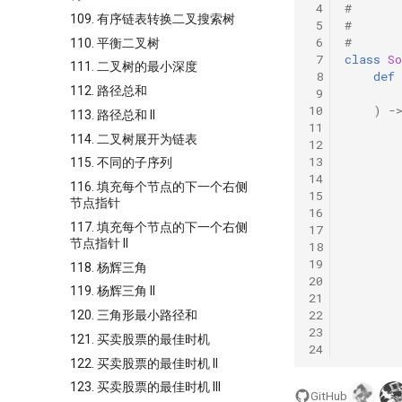
 4
#       
109. 有序链表转换二叉搜索树
 5
#       
 6
#       
110. 平衡二叉树
 7
class
So
111. 二叉树的最小深度
 8
def
112. 路径总和
 9
10
)
-
113. 路径总和 II
11
114. 二叉树展开为链表
12
13
115. 不同的子序列
14
116. 填充每个节点的下一个右侧
15
节点指针
16
117. 填充每个节点的下一个右侧
17
节点指针 II
18
19
118. 杨辉三角
20
119. 杨辉三角 II
21
22
120. 三角形最小路径和
23
121. 买卖股票的最佳时机
24
122. 买卖股票的最佳时机 II
123. 买卖股票的最佳时机 III
GitHub