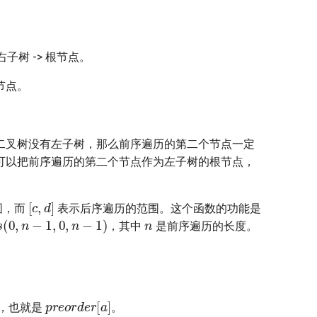
子树 -> 根节点。
节点。
二叉树没有左子树，那么前序遍历的第二个节点一定
可以把前序遍历的第二个节点作为左子树的根节点，
[
c
,
d
]
围，而
表示后序遍历的范围。这个函数的功能是
n
s
(
0
,
n
−
1
,
0
,
n
−
1
)
，其中
是前序遍历的长度。
p
r
e
o
r
d
e
r
[
a
]
，也就是
。