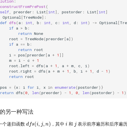
lution
:
constructFromPrePost
(
self
,
preorder
:
List
[
int
],
postorder
:
List
[
int
]
>
Optional
[
TreeNode
]:
def
dfs
(
a
:
int
,
b
:
int
,
c
:
int
,
d
:
int
)
->
Optional
[
Tre
if
a
>
b
:
return
None
root
=
TreeNode
(
preorder
[
a
])
if
a
==
b
:
return
root
i
=
pos
[
preorder
[
a
+
1
]]
m
=
i
-
c
+
1
root
.
left
=
dfs
(
a
+
1
,
a
+
m
,
c
,
i
)
root
.
right
=
dfs
(
a
+
m
+
1
,
b
,
i
+
1
,
d
-
1
)
return
root
pos
=
{
x
:
i
for
i
,
x
in
enumerate
(
postorder
)}
return
dfs
(
0
,
len
(
preorder
)
-
1
,
0
,
len
(
postorder
)
-
1
)
的另一种写法
i
j
d
f
s
(
i
,
j
,
n
)
一个递归函数
，其中
和
表示前序遍历和后序遍