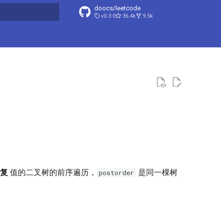
doocs/leetcode
v0.3.0
36.4k
9.5k
搜索引擎
复
值的二叉树的前序遍历，
是同一棵树
postorder