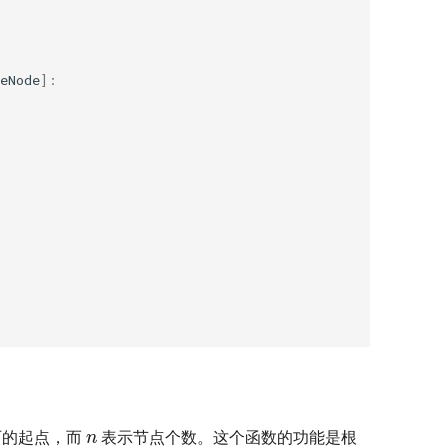
eNode
]:
n
历的起点，而
表示节点个数。这个函数的功能是根
n