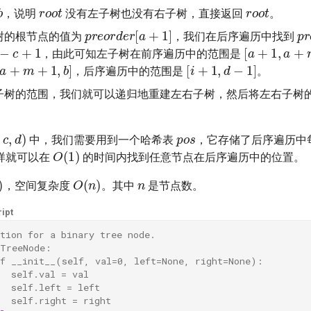
r
o
o
t
r
o
o
t
b
，说明
没有左子树也没有右子树，直接返回
。
p
r
e
o
r
d
e
r
[
a
+
1
]
p
树的根节点的值为
，我们在后序遍历中找到
c
+
1
[
a
+
1
,
a
+
m
，由此可知左子树在前序遍历中的范围是
[
a
+
m
+
1
,
b
]
[
i
+
1
,
d
−
1
]
，后序遍历中的范围是
。
子树的范围，我们就可以递归地重建左右子树，然后将左右子树
p
o
s
b
,
c
,
d
)
中，我们需要用到一个哈希表
，它存储了后序遍历中
O
(
1
)
样就可以在
的时间内找到任意节点在后序遍历中的位置。
n
)
O
(
n
)
，空间复杂度
。其中
是节点数。
ipt
tion for a binary tree node.
 TreeNode:
ef __init__(self, val=0, left=None, right=None):
  self.val = val
  self.left = left
  self.right = right