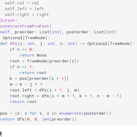
  self.val = val
  self.left = left
  self.right = right
lution
:
constructFromPrePost
(
self
,
preorder
:
List
[
int
],
postorder
:
List
[
int
]
>
Optional
[
TreeNode
]:
def
dfs
(
i
:
int
,
j
:
int
,
n
:
int
)
->
Optional
[
TreeNode
]:
if
n
<=
0
:
return
None
root
=
TreeNode
(
preorder
[
i
])
if
n
==
1
:
return
root
k
=
pos
[
preorder
[
i
+
1
]]
m
=
k
-
j
+
1
root
.
left
=
dfs
(
i
+
1
,
j
,
m
)
root
.
right
=
dfs
(
i
+
m
+
1
,
k
+
1
,
n
-
m
-
1
)
return
root
pos
=
{
x
:
i
for
i
,
x
in
enumerate
(
postorder
)}
return
dfs
(
0
,
0
,
len
(
preorder
))