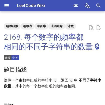
LeetCode Wiki
正
English
在
中文
哈希函数
哈希表
字符串
滚动哈希
计数
题目描述
3. 数组中重复的数字
1. 整数除法
1.1. 判定字符是否唯一
初
2168. 每个数字的频率都
始
解法
4. 二维数组中的查找
2. 二进制加法
1.2. 判定是否互为字符重排
相同的不同子字符串的数量 🔒
化
5. 替换空格
3. 前 n 个数字二进制中 1 的个
1.3. URL 化
方法一
搜
数
6. 从尾到头打印链表
1.4. 回文排列
索
题目描述
4. 只出现一次的数字
引
7. 重建二叉树
1.5. 一次编辑
给你一个由数字组成的字符串
，返回
中
不同子字符串
s
s
擎
5. 单词长度的最大乘积
数量
，其中的每一个数字出现的频率都相同
。
9. 用两个栈实现队列
1.6. 字符串压缩
6. 排序数组中两个数字之和
10.1. 斐波那契数列
1.7. 旋转矩阵