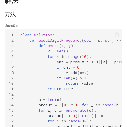
解法
16. 不含重复字符的最长子字
18. 删除链表的节点
2.8. 环路检测
符串
方法一
19. 正则表达式匹配
3.1. 三合一
Java
Go
17. 含有所有字符的最短字符
串
20. 表示数值的字符串
3.2. 栈的最小值
 1
class
Solution
:
 2
def
equalDigitFrequency
(
self
,
s
:
str
)
->
i
 3
def
check
(
i
,
j
):
18. 有效的回文
21. 调整数组顺序使奇数位于
3.3. 堆盘子
 4
v
=
set
()
偶数前面
 5
for
k
in
range
(
10
):
19. 最多删除一个字符得到回
 6
cnt
=
presum
[
j
+
1
][
k
]
-
presu
3.4. 化栈为队
 7
if
cnt
>
0
:
文
22. 链表中倒数第 k 个节点
 8
v
.
add
(
cnt
)
3.5. 栈排序
 9
if
len
(
v
)
>
1
:
20. 回文子字符串的个数
24. 反转链表
10
return
False
11
return
True
3.6. 动物收容所
12
21. 删除链表的倒数第 n 个结
25. 合并两个排序的链表
13
n
=
len
(
s
)
点
4.1. 节点间通路
14
presum
=
[[
0
]
*
10
for
_
in
range
(
n
+
15
for
i
,
c
in
enumerate
(
s
):
26. 树的子结构
16
presum
[
i
+
1
][
int
(
c
)]
+=
1
22. 链表中环的入口节点
4.2. 最小高度树
17
for
j
in
range
(
10
):
27. 二叉树的镜像
18
presum
[
i
+
1
][
j
]
+=
presum
[
i
][