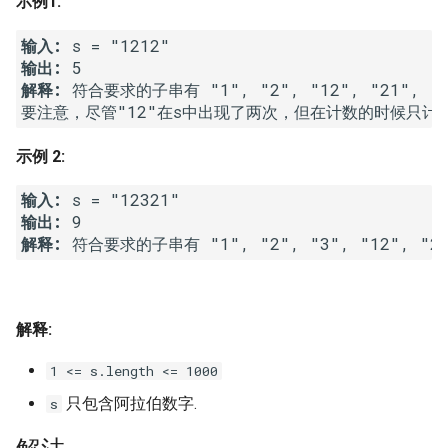
示例1:
7. 数组中和为 0 的三个数
10.2. 青蛙跳台阶问题
1.8. 零矩阵
输入:
8. 和大于等于 target 的最短子
输出:
数组
11. 旋转数组的最小数字
1.9. 字符串轮转
解释:
 符合要求的子串有 "1", "2", "12", "21", "12
9. 乘积小于 K 的子数组
12. 矩阵中的路径
2.1. 移除重复节点
示例 2:
10. 和为 k 的子数组
13. 机器人的运动范围
2.2. 返回倒数第 k 个节点
输入:
输出:
11. 和 1 个数相同的子数组
14.1. 剪绳子
2.3. 删除中间节点
解释:
12. 左右两边子数组的和相等
14.2. 剪绳子 II
2.4. 分割链表
13. 二维子矩阵的和
15. 二进制中 1 的个数
2.5. 链表求和
解释:
1 <= s.length <= 1000
14. 字符串中的变位词
16. 数值的整数次方
2.6. 回文链表
只包含阿拉伯数字.
s
15. 字符串中的所有变位词
17. 打印从 1 到最大的 n 位数
2.7. 链表相交