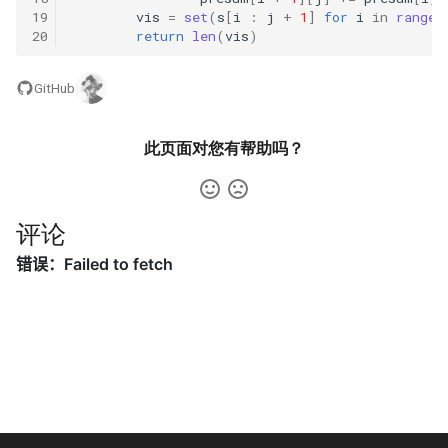
23. 两个链表的第一个重合节
4.3. 特定深度节点链表
19
vis
=
set
(
s
[
i
:
j
+
1
]
for
i
in
range
(
20
return
len
(
vis
)
点
28. 对称的二叉树
4.4. 检查平衡性
24. 反转链表
GitHub
29. 顺时针打印矩阵
4.5. 合法二叉搜索树
25. 链表中的两数相加
30. 包含 min 函数的栈
此页面对您有帮助吗？
4.6. 后继者
26. 重排链表
31. 栈的压入、弹出序列
4.8. 首个共同祖先
评论
27. 回文链表
32.1. 从上到下打印二叉树
4.9. 二叉搜索树序列
28. 展平多级双向链表
32.2. 从上到下打印二叉树 II
4.10. 检查子树
29. 排序的循环链表
32.3. 从上到下打印二叉树 III
4.12. 求和路径
30. 插入、删除和随机访问都
33. 二叉搜索树的后序遍历序
是 O(1) 的容器
列
5.1. 插入