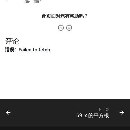
数字之和
51. 数组中的逆序对
8.14. 布尔运算
此页面对您有帮助吗？
50. 向下的路径节点之和
52. 两个链表的第一个公共节
10.1. 合并排序的数组
51. 节点之和最大的路径
点
评论
10.2. 变位词组
52. 展平二叉搜索树
53.1. 在排序数组中查找数字 I
10.3. 搜索旋转数组
53. 二叉搜索树中的中序后继
53.2. ～ n-1 中缺失的数字
10.5. 稀疏数组搜索
54. 所有大于等于节点的值之
54. 二叉搜索树的第 k 大节点
和
10.9. 排序矩阵查找
55.1. 二叉树的深度
55. 二叉搜索树迭代器
10.10. 数字流的秩
55.2. 平衡二叉树
下一页
56. 二叉搜索树中两个节点之
10.11. 峰与谷
69. x 的平方根
和
56.1. 数组中数字出现的次数
16.1. 交换数字