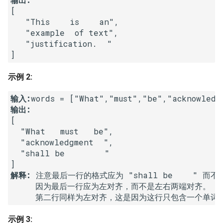
[

16. 不含重复字符的最长子字
18. 删除链表的节点
2.8. 环路检测
   "This    is    an",

符串
   "example  of text",

19. 正则表达式匹配
3.1. 三合一
   "justification.  "

17. 含有所有字符的最短字符
串
20. 表示数值的字符串
3.2. 栈的最小值
示例 2:
18. 有效的回文
21. 调整数组顺序使奇数位于
3.3. 堆盘子
偶数前面
输入:
19. 最多删除一个字符得到回
输出:
3.4. 化栈为队
[

文
22. 链表中倒数第 k 个节点
  "What   must   be",

3.5. 栈排序
  "acknowledgment  ",

20. 回文子字符串的个数
24. 反转链表
  "shall be        "

3.6. 动物收容所
21. 删除链表的倒数第 n 个结
25. 合并两个排序的链表
解释: 
注意最后一行的格式应为 "shall be    " 而不是 "
点
4.1. 节点间通路
     因为最后一行应为左对齐，而不是左右两端对齐。    
26. 树的子结构
22. 链表中环的入口节点
4.2. 最小高度树
27. 二叉树的镜像
示例 3: