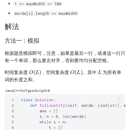
31. 最近最少使用缓存
34. 二叉树中和为某一值的路
5.2. 二进制数转字符串
1 <= maxWidth <= 100
径
words[i].length <= maxWidth
32. 有效的变位词
5.3. 翻转数位
35. 复杂链表的复制
解法
33. 变位词组
5.4. 下一个数
36. 二叉搜索树与双向链表
方法一：模拟
34. 外星语言是否排序
5.6. 整数转换
37. 序列化二叉树
根据题意模拟即可，注意，如果是最后一行，或者这一行只
35. 最小时间差
5.7. 配对交换
有一个单词，那么要左对齐，否则要均匀分配空格。
38. 字符串的排列
L
O
(
L
)
O
(
L
)
时间复杂度
，空间复杂度
。其中
为所有单
36. 后缀表达式
5.8. 绘制直线
词的长度之和。
39. 数组中出现次数超过一半
37. 小行星碰撞
的数字
8.1. 三步问题
Java
C++
Go
TypeScript
C#
 1
class
Solution
:
38. 每日温度
40. 最小的 k 个数
8.2. 迷路的机器人
 2
def
fullJustify
(
self
,
words
:
List
[
str
],
ma
 3
ans
=
[]
39. 直方图最大矩形面积
41. 数据流中的中位数
8.3. 魔术索引
 4
i
,
n
=
0
,
len
(
words
)
 5
while
i
<
n
:
 6
t
=
[]
40. 矩阵中最大的矩形