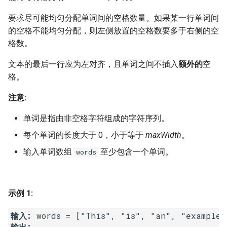
7. 数组中和为 0 的三个数
10.2. 青蛙跳台阶问题
1.8. 零矩阵
要求尽可能均匀分配单词间的空格数量。如果某一行单词间
8. 和大于等于 target 的最短子
的空格不能均匀分配，则左侧放置的空格数要多于右侧的空
数组
11. 旋转数组的最小数字
1.9. 字符串轮转
格数。
文本的最后一行应为左对齐，且单词之间不插入
额外的
空
9. 乘积小于 K 的子数组
12. 矩阵中的路径
2.1. 移除重复节点
格。
10. 和为 k 的子数组
13. 机器人的运动范围
2.2. 返回倒数第 k 个节点
注意:
11. 和 1 个数相同的子数组
14.1. 剪绳子
2.3. 删除中间节点
单词是指由非空格字符组成的字符序列。
每个单词的长度大于 0，小于等于
maxWidth
。
12. 左右两边子数组的和相等
14.2. 剪绳子 II
2.4. 分割链表
输入单词数组
至少包含一个单词。
words
13. 二维子矩阵的和
15. 二进制中 1 的个数
2.5. 链表求和
14. 字符串中的变位词
16. 数值的整数次方
2.6. 回文链表
示例 1:
15. 字符串中的所有变位词
17. 打印从 1 到最大的 n 位数
2.7. 链表相交
输入: 
输出: