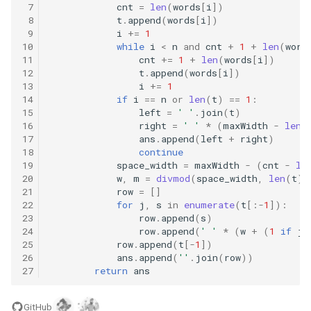
42. 连续子数组的最大和
8.4. 幂集
 7
cnt
=
len
(
words
[
i
])
 8
t
.
append
(
words
[
i
])
41. 滑动窗口的平均值
 9
i
+=
1
43. 1 ～ n 整数中 1 出现的次
8.5. 递归乘法
10
while
i
<
n
and
cnt
+
1
+
len
(
word
数
11
cnt
+=
1
+
len
(
words
[
i
])
42. 最近请求次数
8.6. 汉诺塔问题
12
t
.
append
(
words
[
i
])
44. 数字序列中某一位的数字
13
i
+=
1
14
if
i
==
n
or
len
(
t
)
==
1
:
43. 往完全二叉树添加节点
8.7. 无重复字符串的排列组合
15
left
=
' '
.
join
(
t
)
45. 把数组排成最小的数
16
right
=
' '
*
(
maxWidth
-
len
(
44. 二叉树每层的最大值
8.8. 有重复字符串的排列组合
17
ans
.
append
(
left
+
right
)
18
continue
46. 把数字翻译成字符串
19
space_width
=
maxWidth
-
(
cnt
-
le
45. 二叉树最底层最左边的值
8.9. 括号
20
w
,
m
=
divmod
(
space_width
,
len
(
t
)
47. 礼物的最大价值
21
row
=
[]
46. 二叉树的右侧视图
22
for
j
,
s
in
enumerate
(
t
[:
-
1
]):
8.10. 颜色填充
23
row
.
append
(
s
)
48. 最长不含重复字符的子字
24
row
.
append
(
' '
*
(
w
+
(
1
if
j
47. 二叉树剪枝
符串
8.11. 硬币
25
row
.
append
(
t
[
-
1
])
26
ans
.
append
(
''
.
join
(
row
))
48. 序列化与反序列化二叉树
27
return
ans
49. 丑数
8.12. 八皇后
49. 从根节点到叶节点的路径
50. 第一个只出现一次的字符
8.13. 堆箱子
GitHub