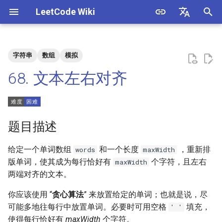
LeetCode Wiki
正
English
在
中文
字符串
数组
模拟
题目描述
3. 数组中重复的数字
1. 整数除法
1.1. 判定字符是否唯一
初
68. 文本左右对齐
始
解法
4. 二维数组中的查找
2. 二进制加法
1.2. 判定是否互为字符重排
化
5. 替换空格
3. 前 n 个数字二进制中 1 的个
1.3. URL 化
方法一：模拟
搜
题目描述
数
6. 从尾到头打印链表
1.4. 回文排列
索
给定一个单词数组
和一个长度
，重新排
words
maxWidth
4. 只出现一次的数字
引
版单词，使其成为每行恰好有
个字符，且左右
maxWidth
7. 重建二叉树
1.5. 一次编辑
两端对齐的文本。
擎
5. 单词长度的最大乘积
9. 用两个栈实现队列
1.6. 字符串压缩
你应该使用 “
贪心算法
” 来放置给定的单词；也就是说，尽
6. 排序数组中两个数字之和
可能多地往每行中放置单词。必要时可用空格
填充，
' '
10.1. 斐波那契数列
1.7. 旋转矩阵
使得每行恰好有
maxWidth
个字符。