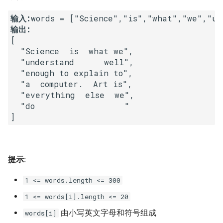
23. 两个链表的第一个重合节
4.3. 特定深度节点链表
输入:
点
28. 对称的二叉树
输出:
4.4. 检查平衡性
[

24. 反转链表
29. 顺时针打印矩阵
  "Science  is  what we",

4.5. 合法二叉搜索树
  "understand      well",

25. 链表中的两数相加
30. 包含 min 函数的栈
  "enough to explain to",

4.6. 后继者
  "a  computer.  Art is",

26. 重排链表
31. 栈的压入、弹出序列
  "everything  else  we",

  "do                  "

4.8. 首个共同祖先
27. 回文链表
32.1. 从上到下打印二叉树
4.9. 二叉搜索树序列
28. 展平多级双向链表
32.2. 从上到下打印二叉树 II
4.10. 检查子树
提示:
29. 排序的循环链表
32.3. 从上到下打印二叉树 III
4.12. 求和路径
1 <= words.length <= 300
30. 插入、删除和随机访问都
33. 二叉搜索树的后序遍历序
1 <= words[i].length <= 20
是 O(1) 的容器
列
5.1. 插入
由小写英文字母和符号组成
words[i]