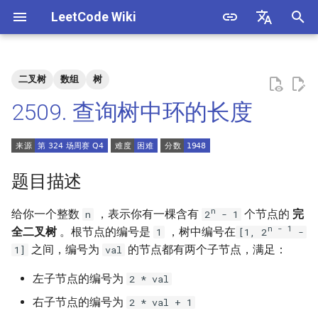
LeetCode Wiki
正
English
在
中文
二叉树
数组
树
题目描述
3. 数组中重复的数字
1. 整数除法
1.1. 判定字符是否唯一
初
2509. 查询树中环的长度
始
解法
4. 二维数组中的查找
2. 二进制加法
1.2. 判定是否互为字符重排
化
5. 替换空格
3. 前 n 个数字二进制中 1 的个
1.3. URL 化
方法一：求最近公共祖先
搜
题目描述
数
6. 从尾到头打印链表
1.4. 回文排列
索
n
给你一个整数
，表示你有一棵含有
个节点的
完
n
2
- 1
4. 只出现一次的数字
引
n - 1
全二叉树
。根节点的编号是
，树中编号在
1
[1, 2
-
7. 重建二叉树
1.5. 一次编辑
之间，编号为
的节点都有两个子节点，满足：
1]
val
擎
5. 单词长度的最大乘积
9. 用两个栈实现队列
1.6. 字符串压缩
左子节点的编号为
2 * val
6. 排序数组中两个数字之和
右子节点的编号为
2 * val + 1
10.1. 斐波那契数列
1.7. 旋转矩阵