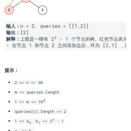
23. 两个链表的第一个重合节
4.3. 特定深度节点链表
点
28. 对称的二叉树
4.4. 检查平衡性
24. 反转链表
输入：
29. 顺时针打印矩阵
输出：
4.5. 合法二叉搜索树
2
解释：
上图是一棵有 2
 - 1 个节点的树。红色节点表示
25. 链表中的两数相加
30. 包含 min 函数的栈
4.6. 后继者
26. 重排链表
31. 栈的压入、弹出序列
4.8. 首个共同祖先
27. 回文链表
32.1. 从上到下打印二叉树
提示：
4.9. 二叉搜索树序列
2 <= n <= 30
28. 展平多级双向链表
32.2. 从上到下打印二叉树 II
4.10. 检查子树
m == queries.length
29. 排序的循环链表
32.3. 从上到下打印二叉树 III
5
1 <= m <= 10
4.12. 求和路径
30. 插入、删除和随机访问都
queries[i].length == 2
33. 二叉搜索树的后序遍历序
是 O(1) 的容器
列
5.1. 插入
n
1 <= a
, b
<= 2
- 1
i
i
a
!= b