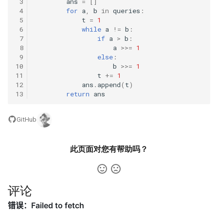
42. 连续子数组的最大和
8.4. 幂集
 3
ans
=
[]
 4
for
a
,
b
in
queries
:
 5
t
=
1
41. 滑动窗口的平均值
43. 1 ～ n 整数中 1 出现的次
8.5. 递归乘法
 6
while
a
!=
b
:
数
 7
if
a
>
b
:
42. 最近请求次数
 8
a
>>=
1
8.6. 汉诺塔问题
 9
else
:
44. 数字序列中某一位的数字
10
b
>>=
1
43. 往完全二叉树添加节点
8.7. 无重复字符串的排列组合
11
t
+=
1
45. 把数组排成最小的数
12
ans
.
append
(
t
)
13
return
ans
44. 二叉树每层的最大值
8.8. 有重复字符串的排列组合
46. 把数字翻译成字符串
45. 二叉树最底层最左边的值
GitHub
8.9. 括号
47. 礼物的最大价值
46. 二叉树的右侧视图
8.10. 颜色填充
此页面对您有帮助吗？
48. 最长不含重复字符的子字
47. 二叉树剪枝
符串
8.11. 硬币
评论
48. 序列化与反序列化二叉树
49. 丑数
8.12. 八皇后
49. 从根节点到叶节点的路径
50. 第一个只出现一次的字符
8.13. 堆箱子