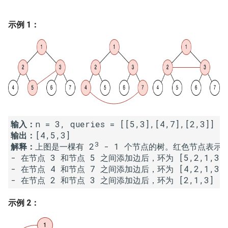
16. 不含重复字符的最长子字
18. 删除链表的节点
2.8. 环路检测
符串
示例 1：
19. 正则表达式匹配
3.1. 三合一
17. 含有所有字符的最短字符
串
20. 表示数值的字符串
3.2. 栈的最小值
18. 有效的回文
21. 调整数组顺序使奇数位于
3.3. 堆盘子
偶数前面
19. 最多删除一个字符得到回
3.4. 化栈为队
文
输入：
22. 链表中倒数第 k 个节点
输出：
3.5. 栈排序
3
解释：
上图是一棵有 2
 - 1 个节点的树。红色节点表示
20. 回文子字符串的个数
24. 反转链表
- 在节点 3 和节点 5 之间添加边后，环为 [5,2,1,
3.6. 动物收容所
- 在节点 4 和节点 7 之间添加边后，环为 [4,2,1,
21. 删除链表的倒数第 n 个结
25. 合并两个排序的链表
点
4.1. 节点间通路
26. 树的子结构
示例 2：
22. 链表中环的入口节点
4.2. 最小高度树
27. 二叉树的镜像