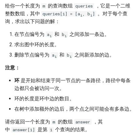
7. 数组中和为 0 的三个数
给你一个长度为
的查询数组
，它是一个二维
m
queries
10.2. 青蛙跳台阶问题
1.8. 零矩阵
整数数组，其中
。对于每个查
queries[i] = [a
, b
]
i
i
8. 和大于等于 target 的最短子
询，求出以下问题的解：
数组
11. 旋转数组的最小数字
1.9. 字符串轮转
在节点编号为
和
之间添加一条边。
a
b
i
i
9. 乘积小于 K 的子数组
12. 矩阵中的路径
2.1. 移除重复节点
求出图中环的长度。
删除节点编号为
和
之间新添加的边。
10. 和为 k 的子数组
a
b
13. 机器人的运动范围
2.2. 返回倒数第 k 个节点
i
i
注意：
11. 和 1 个数相同的子数组
14.1. 剪绳子
2.3. 删除中间节点
环
是开始和结束于同一节点的一条路径，路径中每条
12. 左右两边子数组的和相等
14.2. 剪绳子 II
2.4. 分割链表
边都只会被访问一次。
环的长度是环中边的数目。
13. 二维子矩阵的和
15. 二进制中 1 的个数
2.5. 链表求和
在树中添加额外的边后，两个点之间可能会有多条边。
14. 字符串中的变位词
16. 数值的整数次方
2.6. 回文链表
请你返回一个长度为
的数组
，其
m
answer
中
是第
个查询的结果
。
answer[i]
i
15. 字符串中的所有变位词
17. 打印从 1 到最大的 n 位数
2.7. 链表相交