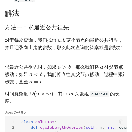
i
i
31. 最近最少使用缓存
34. 二叉树中和为某一值的路
5.2. 二进制数转字符串
径
解法
32. 有效的变位词
5.3. 翻转数位
35. 复杂链表的复制
方法一：求最近公共祖先
33. 变位词组
5.4. 下一个数
a
b
36. 二叉搜索树与双向链表
对于每次查询，我们找出
,
两个节点的最近公共祖先，
34. 外星语言是否排序
5.6. 整数转换
并且记录向上走的步数，那么此次查询的答案就是步数加
37. 序列化二叉树
一。
35. 最小时间差
a
5.7. 配对交换
a
>
b
求最近公共祖先时，如果
，那么我们将
往父节点
38. 字符串的排列
a
<
b
b
36. 后缀表达式
移动；如果
，我们将
往其父节点移动。过程中累计
5.8. 绘制直线
a
=
b
步数，直至
。
39. 数组中出现次数超过一半
m
37. 小行星碰撞
O
(
n
×
m
)
的数字
8.1. 三步问题
时间复杂度
。其中
为数组
的长
queries
度。
38. 每日温度
40. 最小的 k 个数
8.2. 迷路的机器人
Java
C++
Go
39. 直方图最大矩形面积
41. 数据流中的中位数
8.3. 魔术索引
 1
class
Solution
:
 2
def
cycleLengthQueries
(
self
,
n
:
int
,
queri
40. 矩阵中最大的矩形