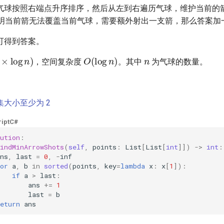
气球按照右端点升序排序，然后从左到右遍历气球，维护当前的
明当前箭无法覆盖当前气球，需要额外射出一支箭，那么答案加
可得到答案。
n
×
log
n
)
O
(
log
n
)
，空间复杂度
。其中
为气球的数量。
交集大小至少为 2
ipt
C#
ution
:
indMinArrowShots
(
self
,
points
:
List
[
List
[
int
]])
->
int
:
ns
,
last
=
0
,
-
inf
or
a
,
b
in
sorted
(
points
,
key
=
lambda
x
:
x
[
1
]):
if
a
>
last
:
ans
+=
1
last
=
b
eturn
ans