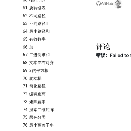
60. 排列序列
GitHub
61. 旋转链表
62. 不同路径
63. 不同路径 II
64. 最小路径和
65. 有效数字
评论
66. 加一
67. 二进制求和
68. 文本左右对齐
69. x 的平方根
70. 爬楼梯
71. 简化路径
72. 编辑距离
73. 矩阵置零
74. 搜索二维矩阵
75. 颜色分类
76. 最小覆盖子串