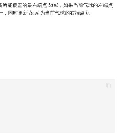
l
a
s
t
箭所能覆盖的最右端点
，如果当前气球的左端点
l
a
s
t
b
一，同时更新
为当前气球的右端点
。