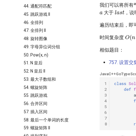
我们可以将所有
a
44. 通配符匹配
l
a
s
t
大于
，说
45. 跳跃游戏 II
46. 全排列
遍历结束后，即
47. 全排列 II
O
(
n
时间复杂度
48. 旋转图像
49. 字母异位词分组
相似题目：
50. Pow(x, n)
757. 设置
51. N 皇后
52. N 皇后 II
Java
C++
Go
TypeScr
53. 最大子数组和
1
class
Sol
54. 螺旋矩阵
2
def
f
3
a
55. 跳跃游戏
4
f
56. 合并区间
5
57. 插入区间
6
7
58. 最后一个单词的长度
8
r
59. 螺旋矩阵 II