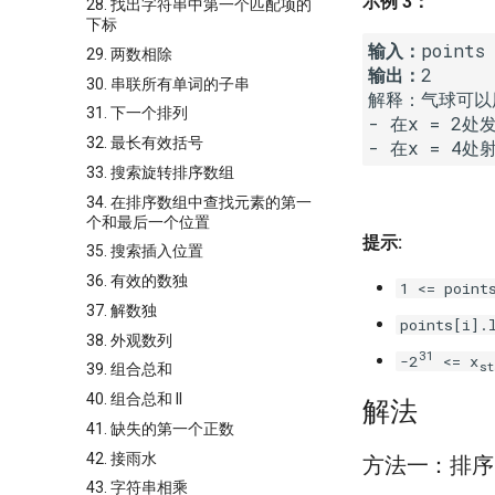
示例 3：
28. 找出字符串中第一个匹配项的
下标
输入：
29. 两数相除
输出：
2

30. 串联所有单词的子串
解释：气球可以用
31. 下一个排列
- 在x = 2处
32. 最长有效括号
- 在x = 4处
33. 搜索旋转排序数组
34. 在排序数组中查找元素的第一
个和最后一个位置
提示:
35. 搜索插入位置
36. 有效的数独
1 <= point
37. 解数独
points[i].
38. 外观数列
31
-2
<= x
st
39. 组合总和
40. 组合总和 II
解法
41. 缺失的第一个正数
42. 接雨水
方法一：排序 
43. 字符串相乘