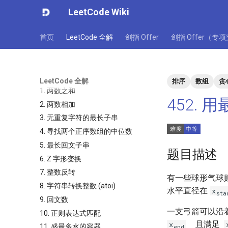
LeetCode Wiki
首页
LeetCode 全解
剑指 Offer
剑指 Offer（专
LeetCode 全解
排序
数组
贪
1. 两数之和
452.
2. 两数相加
3. 无重复字符的最长子串
4. 寻找两个正序数组的中位数
5. 最长回文子串
题目描述
6. Z 字形变换
7. 整数反转
有一些球形气球
8. 字符串转换整数 (atoi)
水平直径在
x
sta
9. 回文数
一支弓箭可以沿着
10. 正则表达式匹配
且满足
x
11. 盛最多水的容器
end
，