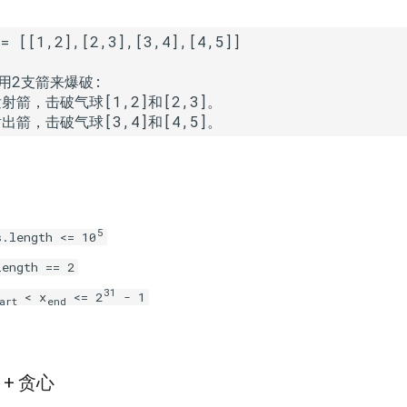
2支箭来爆破:

发射箭，击破气球[1,2]和[2,3]。

射出箭，击破气球[3,4]和[4,5]。
5
s.length <= 10
length == 2
31
< x
<= 2
- 1
art
end
+ 贪心