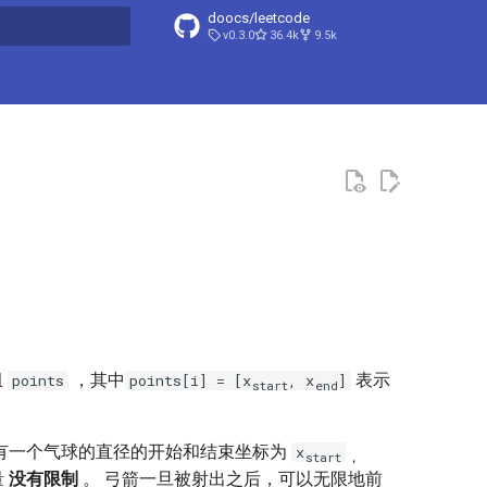
doocs/leetcode
v0.3.0
36.4k
9.5k
搜索引擎
组
，其中
表示
points
points[i] = [x
, x
]
start
end
有一个气球的直径的开始和结束坐标为
x
start
，
量
没有限制
。 弓箭一旦被射出之后，可以无限地前