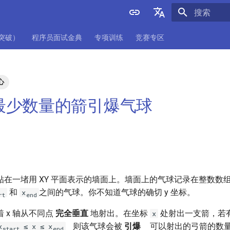
正在初始化
English
项突破）
程序员面试金典
专项训练
竞赛专区
中文
心
 用最少数量的箭引爆气球
贴在一堵用 XY 平面表示的墙面上。墙面上的气球记录在整数数
和
之间的气球。你不知道气球的确切 y 坐标。
x
rt
end
 x 轴从不同点
完全垂直
地射出。在坐标
处射出一支箭，若
x
则该气球会被
引爆
可以射出的弓箭的数
x
≤ x ≤ x
start
end
，
。