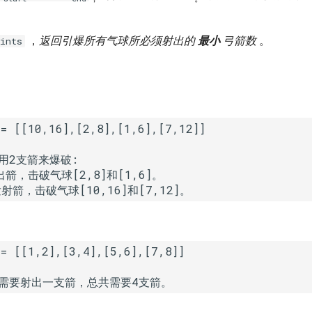
，
返回引爆所有气球所必须射出的
最小
弓箭数
。
ints
用2支箭来爆破:

出箭，击破气球[2,8]和[1,6]。

发射箭，击破气球[10,16]和[7,12]。
需要射出一支箭，总共需要4支箭。