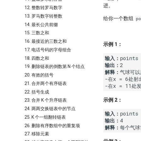
进。
12. 整数转罗马数字
13. 罗马数字转整数
给你一个数组
po
14. 最长公共前缀
15. 三数之和
16. 最接近的三数之和
示例 1：
17. 电话号码的字母组合
输入：
18. 四数之和
输出：
19. 删除链表的倒数第 N 个结点
解释：
气球可以
20. 有效的括号
-在x = 6处射
21. 合并两个有序链表
-在x = 11处
22. 括号生成
示例 2：
23. 合并 K 个升序链表
24. 两两交换链表中的节点
输入：
25. K 个一组翻转链表
输出：
26. 删除有序数组中的重复项
解释：
每个气球
27. 移除元素