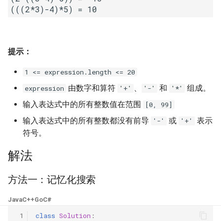
16. 不含重复字符的最长子字
18. 删除链表的节点
2.8. 环路检测
符串
19. 正则表达式匹配
3.1. 三合一
17. 含有所有字符的最短字符
提示：
串
20. 表示数值的字符串
3.2. 栈的最小值
1 <= expression.length <= 20
18. 有效的回文
21. 调整数组顺序使奇数位于
3.3. 堆盘子
由数字和算符
、
和
组成。
expression
'+'
'-'
'*'
偶数前面
输入表达式中的所有整数值在范围
[0, 99]
19. 最多删除一个字符得到回
3.4. 化栈为队
文
22. 链表中倒数第 k 个节点
输入表达式中的所有整数都没有前导
或
表示
'-'
'+'
3.5. 栈排序
符号。
20. 回文子字符串的个数
24. 反转链表
解法
3.6. 动物收容所
21. 删除链表的倒数第 n 个结
25. 合并两个排序的链表
方法一：记忆化搜索
点
4.1. 节点间通路
26. 树的子结构
Java
C++
Go
C#
22. 链表中环的入口节点
4.2. 最小高度树
 1
class
Solution
:
27. 二叉树的镜像