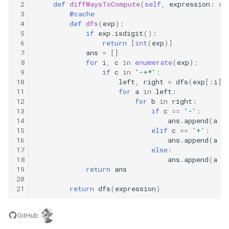
 2
def
diffWaysToCompute
(
self
,
expression
:
st
23. 两个链表的第一个重合节
4.3. 特定深度节点链表
 3
@cache
点
28. 对称的二叉树
 4
def
dfs
(
exp
):
 5
if
exp
.
isdigit
():
4.4. 检查平衡性
 6
return
[
int
(
exp
)]
24. 反转链表
29. 顺时针打印矩阵
 7
ans
=
[]
4.5. 合法二叉搜索树
 8
for
i
,
c
in
enumerate
(
exp
):
25. 链表中的两数相加
30. 包含 min 函数的栈
 9
if
c
in
'-+*'
:
10
left
,
right
=
dfs
(
exp
[:
i
])
4.6. 后继者
11
for
a
in
left
:
26. 重排链表
31. 栈的压入、弹出序列
12
for
b
in
right
:
4.8. 首个共同祖先
13
if
c
==
'-'
:
27. 回文链表
14
ans
.
append
(
a
-
32.1. 从上到下打印二叉树
15
elif
c
==
'+'
:
4.9. 二叉搜索树序列
16
ans
.
append
(
a
+
28. 展平多级双向链表
32.2. 从上到下打印二叉树 II
17
else
:
4.10. 检查子树
18
ans
.
append
(
a
*
19
return
ans
29. 排序的循环链表
32.3. 从上到下打印二叉树 III
20
4.12. 求和路径
21
return
dfs
(
expression
)
30. 插入、删除和随机访问都
33. 二叉搜索树的后序遍历序
是 O(1) 的容器
列
5.1. 插入
GitHub