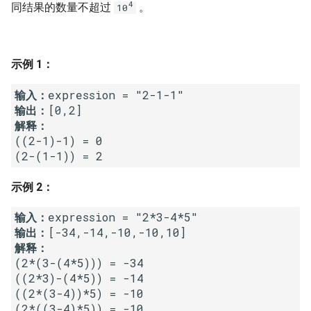
7. 数组中和为 0 的三个数
4
同结果的数量不超过
。
10
10.2. 青蛙跳台阶问题
1.8. 零矩阵
8. 和大于等于 target 的最短子
数组
11. 旋转数组的最小数字
1.9. 字符串轮转
示例 1：
9. 乘积小于 K 的子数组
12. 矩阵中的路径
2.1. 移除重复节点
输入：
输出：
10. 和为 k 的子数组
13. 机器人的运动范围
2.2. 返回倒数第 k 个节点
解释：
((2-1)-1) = 0 

11. 和 1 个数相同的子数组
14.1. 剪绳子
2.3. 删除中间节点
示例 2：
12. 左右两边子数组的和相等
14.2. 剪绳子 II
2.4. 分割链表
输入：
13. 二维子矩阵的和
15. 二进制中 1 的个数
2.5. 链表求和
输出：
解释：
14. 字符串中的变位词
16. 数值的整数次方
2.6. 回文链表
(2*(3-(4*5))) = -34 

((2*3)-(4*5)) = -14 

15. 字符串中的所有变位词
((2*(3-4))*5) = -10 

17. 打印从 1 到最大的 n 位数
2.7. 链表相交
(2*((3-4)*5)) = -10 
