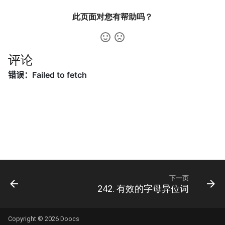
31. 最近最少使用缓存
34. 二叉树中和为某一值的路
5.2. 二进制数转字符串
径
此页面对您有帮助吗？
32. 有效的变位词
5.3. 翻转数位
35. 复杂链表的复制
33. 变位词组
5.4. 下一个数
评论
36. 二叉搜索树与双向链表
34. 外星语言是否排序
5.6. 整数转换
37. 序列化二叉树
35. 最小时间差
5.7. 配对交换
38. 字符串的排列
36. 后缀表达式
5.8. 绘制直线
39. 数组中出现次数超过一半
37. 小行星碰撞
的数字
8.1. 三步问题
38. 每日温度
40. 最小的 k 个数
8.2. 迷路的机器人
下一页
242. 有效的字母异位词
39. 直方图最大矩形面积
41. 数据流中的中位数
8.3. 魔术索引
Copyright © 2026
Doocs
40. 矩阵中最大的矩形