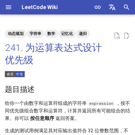
LeetCode Wiki
正
English
在
中文
动态规划
字符串
数学
记忆化
递归
题目描述
3. 数组中重复的数字
1. 整数除法
1.1. 判定字符是否唯一
初
241. 为运算表达式设计
始
解法
4. 二维数组中的查找
2. 二进制加法
1.2. 判定是否互为字符重排
优先级
化
5. 替换空格
3. 前 n 个数字二进制中 1 的个
1.3. URL 化
方法一：记忆化搜索
搜
数
6. 从尾到头打印链表
1.4. 回文排列
索
题目描述
4. 只出现一次的数字
引
7. 重建二叉树
1.5. 一次编辑
给你一个由数字和运算符组成的字符串
，按不
expression
擎
5. 单词长度的最大乘积
同优先级组合数字和运算符，计算并返回所有可能组合的结
9. 用两个栈实现队列
1.6. 字符串压缩
果。你可以
按任意顺序
返回答案。
6. 排序数组中两个数字之和
10.1. 斐波那契数列
1.7. 旋转矩阵
生成的测试用例满足其对应输出值符合 32 位整数范围，不