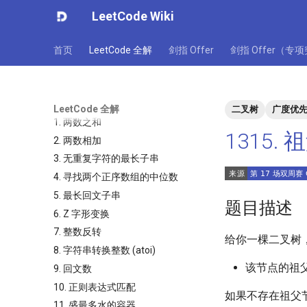
LeetCode Wiki
首页
LeetCode 全解
剑指 Offer
剑指 Offer（专
LeetCode 全解
二叉树
广度优
1. 两数之和
1315
2. 两数相加
3. 无重复字符的最长子串
4. 寻找两个正序数组的中位数
5. 最长回文子串
题目描述
6. Z 字形变换
7. 整数反转
给你一棵二叉树
8. 字符串转换整数 (atoi)
该节点的祖
9. 回文数
10. 正则表达式匹配
如果不存在祖父
11. 盛最多水的容器