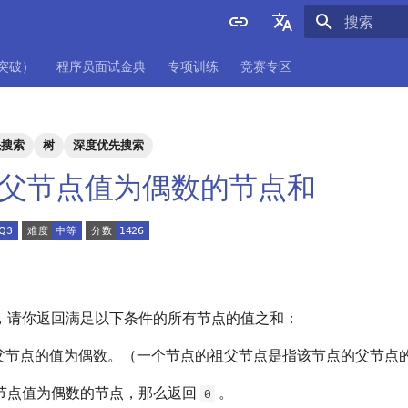
正在初始化
English
项突破）
程序员面试金典
专项训练
竞赛专区
中文
先搜索
树
深度优先搜索
. 祖父节点值为偶数的节点和
，请你返回满足以下条件的所有节点的值之和：
父节点的值为偶数。（一个节点的祖父节点是指该节点的父节点
节点值为偶数的节点，那么返回
。
0