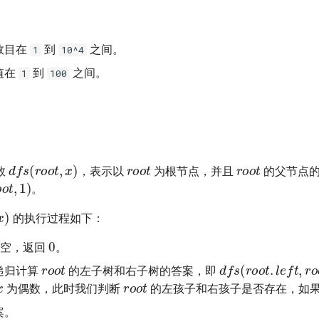
数目在
到
之间。
1
10^4
值在
到
之间。
1
100
r
o
o
t
r
o
o
t
d
f
s
(
r
o
o
t
,
x
)
数
，表示以
为根节点，并且
的父节点
o
o
t
,
1
)
。
,
x
)
的执行过程如下：
0
空，返回
。
r
o
o
t
d
f
s
(
r
o
o
t
.
l
e
f
t
,
r
递归计算
的左子树和右子树的答案，即
x
r
o
o
t
为偶数，此时我们判断
的左孩子和右孩子是否存在，如
案。