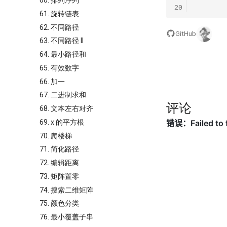
60. 排列序列
20
61. 旋转链表
62. 不同路径
GitHub
63. 不同路径 II
64. 最小路径和
65. 有效数字
66. 加一
67. 二进制求和
评论
68. 文本左右对齐
69. x 的平方根
70. 爬楼梯
71. 简化路径
72. 编辑距离
73. 矩阵置零
74. 搜索二维矩阵
75. 颜色分类
76. 最小覆盖子串