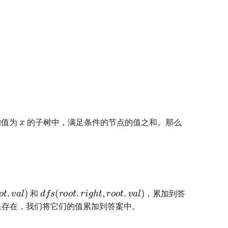
x
的值为
的子树中，满足条件的节点的值之和。那么
o
o
t
.
v
a
l
)
d
f
s
(
r
o
o
t
.
r
i
g
h
t
,
r
o
o
t
.
v
a
l
)
和
，累加到答
果存在，我们将它们的值累加到答案中。