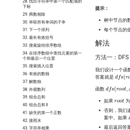
28. 找出字符串中第一个匹配项的
下标
提示：
29. 两数相除
树中节点的
30. 串联所有单词的子串
每个节点的
31. 下一个排列
32. 最长有效括号
解法
33. 搜索旋转排序数组
34. 在排序数组中查找元素的第一
方法一：DFS
个和最后一个位置
35. 搜索插入位置
我们设计一个函
d
f
s
(
r
36. 有效的数独
答案就是
37. 解数独
d
f
s
(
r
o
o
t
函数
38. 外观数列
r
o
o
t
39. 组合总和
如果
为
40. 组合总和 II
否则，我们
41. 缺失的第一个正数
案中。如果
42. 接雨水
最后返回答
43. 字符串相乘