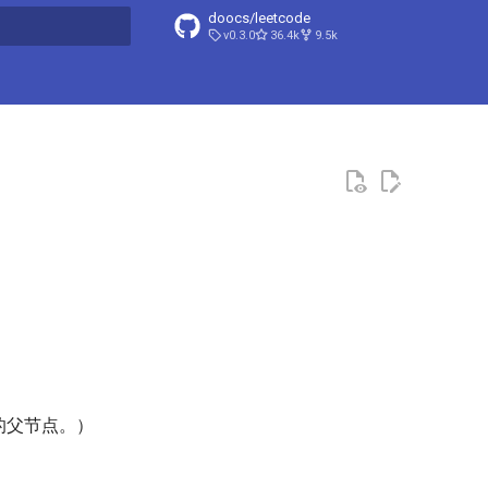
doocs/leetcode
v0.3.0
36.4k
9.5k
搜索引擎
的父节点。）