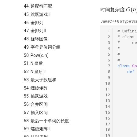
O
(
n
44. 通配符匹配
时间复杂度
45. 跳跃游戏 II
Java
C++
Go
TypeScr
46. 全排列
 1
# Defini
47. 全排列 II
 2
# class
48. 旋转图像
 3
#     d
49. 字母异位词分组
 4
#       
 5
#       
50. Pow(x, n)
 6
#       
51. N 皇后
 7
class
So
 8
def
52. N 皇后 II
 9
53. 最大子数组和
10
54. 螺旋矩阵
11
12
55. 跳跃游戏
13
56. 合并区间
14
15
57. 插入区间
16
58. 最后一个单词的长度
17
59. 螺旋矩阵 II
18
19