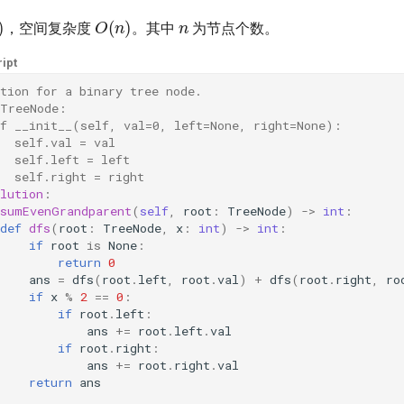
n
)
O
(
n
)
，空间复杂度
。其中
为节点个数。
ipt
tion for a binary tree node.
 TreeNode:
ef __init__(self, val=0, left=None, right=None):
  self.val = val
  self.left = left
  self.right = right
lution
:
sumEvenGrandparent
(
self
,
root
:
TreeNode
)
->
int
:
def
dfs
(
root
:
TreeNode
,
x
:
int
)
->
int
:
if
root
is
None
:
return
0
ans
=
dfs
(
root
.
left
,
root
.
val
)
+
dfs
(
root
.
right
,
ro
if
x
%
2
==
0
:
if
root
.
left
:
ans
+=
root
.
left
.
val
if
root
.
right
:
ans
+=
root
.
right
.
val
return
ans