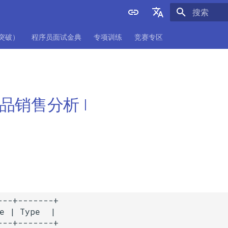
正在初始化
English
项突破）
程序员面试金典
专项训练
竞赛专区
中文
 产品销售分析 I
--+-------+

e | Type  |

--+-------+
