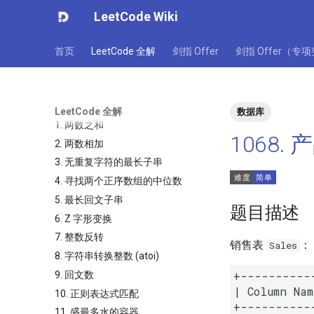
LeetCode Wiki
首页
LeetCode 全解
剑指 Offer
剑指 Offer（专
LeetCode 全解
数据库
1. 两数之和
1068.
2. 两数相加
3. 无重复字符的最长子串
4. 寻找两个正序数组的中位数
5. 最长回文子串
题目描述
6. Z 字形变换
7. 整数反转
销售表
：
Sales
8. 字符串转换整数 (atoi)
+-----------
9. 回文数
| Column Nam
10. 正则表达式匹配
+-----------
11. 盛最多水的容器