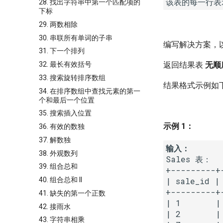
28. 找出字符串中第一个匹配项的
下标
29. 两数相除
30. 串联所有单词的子串
编写解决方案，
31. 下一个排列
32. 最长有效括号
返回结果表
无顺
33. 搜索旋转排序数组
结果格式示例如
34. 在排序数组中查找元素的第一
个和最后一个位置
35. 搜索插入位置
示例 1：
36. 有效的数独
37. 解数独
输入：
38. 外观数列
Sales 表：

39. 组合总和
+---------+
| sale_id |
40. 组合总和 II
+---------+
41. 缺失的第一个正数
| 1       |
42. 接雨水
| 2       |
43. 字符串相乘