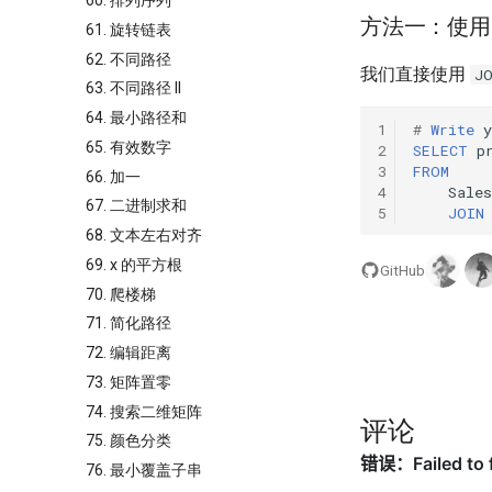
60. 排列序列
方法一：使
61. 旋转链表
62. 不同路径
我们直接使用
J
63. 不同路径 II
64. 最小路径和
1
#
Write
y
65. 有效数字
2
SELECT
p
3
FROM
66. 加一
4
Sales
67. 二进制求和
5
JOIN
68. 文本左右对齐
69. x 的平方根
GitHub
70. 爬楼梯
71. 简化路径
72. 编辑距离
73. 矩阵置零
74. 搜索二维矩阵
评论
75. 颜色分类
76. 最小覆盖子串