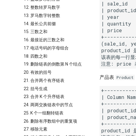
| sale_id   
12. 整数转罗马数字
| product_id
13. 罗马数字转整数
| year      
| quantity  
14. 最长公共前缀
| price     
15. 三数之和
+-----------
16. 最接近的三数之和
(sale_id,
17. 电话号码的字母组合
product_id
18. 四数之和
该表的每一行显示
19. 删除链表的倒数第 N 个结点
20. 有效的括号
产品表
Product
21. 合并两个有序链表
22. 括号生成
+----------
| Column Nam
23. 合并 K 个升序链表
+----------
24. 两两交换链表中的节点
| product_id
25. K 个一组翻转链表
| product_na
26. 删除有序数组中的重复项
+----------
27. 移除元素
product_