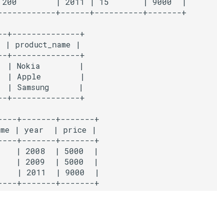
 200        | 2011 | 15       | 9000  |

------------+------+----------+-------+

--+--------------+

 | product_name |

--+--------------+

 | Nokia        |

  | Apple        |

 | Samsung      |

----+-------+-------+

me | year  | price |

----+-------+-------+

    | 2008  | 5000  |

    | 2009  | 5000  |

    | 2011  | 9000  |
