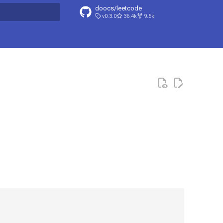
doocs/leetcode
v0.3.0
36.4k
9.5k
搜索引擎