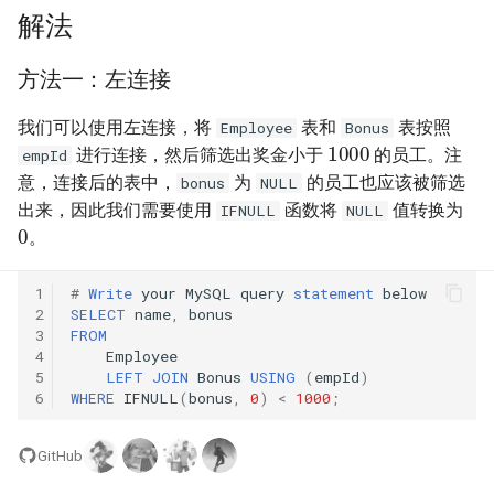
31. 最近最少使用缓存
34. 二叉树中和为某一值的路
5.2. 二进制数转字符串
解法
径
32. 有效的变位词
5.3. 翻转数位
方法一：左连接
35. 复杂链表的复制
33. 变位词组
5.4. 下一个数
我们可以使用左连接，将
表和
表按照
Employee
Bonus
1000
36. 二叉搜索树与双向链表
进行连接，然后筛选出奖金小于
的员工。注
empId
34. 外星语言是否排序
5.6. 整数转换
意，连接后的表中，
为
的员工也应该被筛选
bonus
NULL
37. 序列化二叉树
出来，因此我们需要使用
函数将
值转换为
IFNULL
NULL
0
35. 最小时间差
5.7. 配对交换
。
38. 字符串的排列
36. 后缀表达式
5.8. 绘制直线
1
#
Write
your
MySQL
query
statement
below
39. 数组中出现次数超过一半
2
SELECT
name
,
bonus
37. 小行星碰撞
的数字
8.1. 三步问题
3
FROM
4
Employee
5
LEFT
JOIN
Bonus
USING
(
empId
)
38. 每日温度
40. 最小的 k 个数
8.2. 迷路的机器人
6
WHERE
IFNULL
(
bonus
,
0
)
<
1000
;
39. 直方图最大矩形面积
41. 数据流中的中位数
8.3. 魔术索引
GitHub
40. 矩阵中最大的矩形