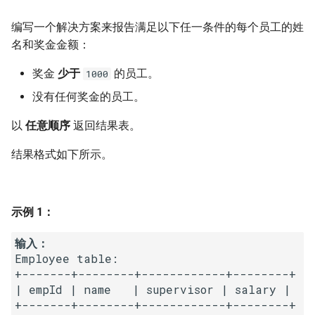
16. 不含重复字符的最长子字
18. 删除链表的节点
2.8. 环路检测
编写一个解决方案来报告满足以下任一条件的每个员工的姓
符串
名和奖金金额：
19. 正则表达式匹配
3.1. 三合一
17. 含有所有字符的最短字符
奖金
少于
的员工。
1000
串
20. 表示数值的字符串
3.2. 栈的最小值
没有任何奖金的员工。
18. 有效的回文
21. 调整数组顺序使奇数位于
3.3. 堆盘子
以
任意顺序
返回结果表。
偶数前面
19. 最多删除一个字符得到回
3.4. 化栈为队
结果格式如下所示。
文
22. 链表中倒数第 k 个节点
3.5. 栈排序
20. 回文子字符串的个数
24. 反转链表
示例 1：
3.6. 动物收容所
21. 删除链表的倒数第 n 个结
25. 合并两个排序的链表
输入：
点
Employee table:

4.1. 节点间通路
+-------+--------+------------+--------+

26. 树的子结构
| empId | name   | supervisor | salary |

22. 链表中环的入口节点
4.2. 最小高度树
+-------+--------+------------+--------+

27. 二叉树的镜像