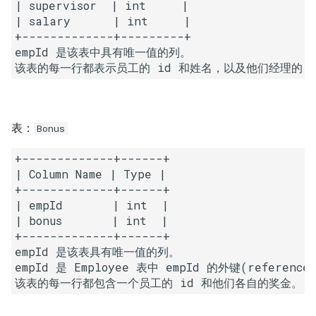
7. 数组中和为 0 的三个数
| supervisor  | int     |

| salary      | int     |

10.2. 青蛙跳台阶问题
1.8. 零矩阵
+-------------+---------+

8. 和大于等于 target 的最短子
empId 是该表中具有唯一值的列。

数组
11. 旋转数组的最小数字
1.9. 字符串轮转
9. 乘积小于 K 的子数组
12. 矩阵中的路径
2.1. 移除重复节点
10. 和为 k 的子数组
13. 机器人的运动范围
2.2. 返回倒数第 k 个节点
表：
Bonus
+-------------+------+

11. 和 1 个数相同的子数组
14.1. 剪绳子
2.3. 删除中间节点
| Column Name | Type |

+-------------+------+

12. 左右两边子数组的和相等
14.2. 剪绳子 II
2.4. 分割链表
| empId       | int  |

| bonus       | int  |

13. 二维子矩阵的和
15. 二进制中 1 的个数
2.5. 链表求和
+-------------+------+

empId 是该表具有唯一值的列。

14. 字符串中的变位词
16. 数值的整数次方
2.6. 回文链表
empId 是 Employee 表中 empId 的外键(reference 
15. 字符串中的所有变位词
17. 打印从 1 到最大的 n 位数
2.7. 链表相交