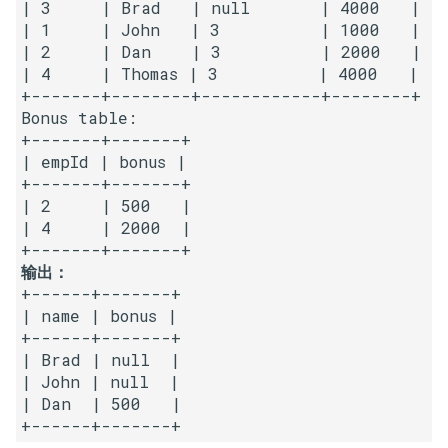
| 3     | Brad   | null       | 4000   |

23. 两个链表的第一个重合节
4.3. 特定深度节点链表
| 1     | John   | 3          | 1000   |

点
28. 对称的二叉树
| 2     | Dan    | 3          | 2000   |

4.4. 检查平衡性
| 4     | Thomas | 3          | 4000   |

24. 反转链表
29. 顺时针打印矩阵
+-------+--------+------------+--------+

4.5. 合法二叉搜索树
Bonus table:

25. 链表中的两数相加
+-------+-------+

30. 包含 min 函数的栈
| empId | bonus |

4.6. 后继者
+-------+-------+

26. 重排链表
31. 栈的压入、弹出序列
| 2     | 500   |

4.8. 首个共同祖先
| 4     | 2000  |

27. 回文链表
32.1. 从上到下打印二叉树
4.9. 二叉搜索树序列
输出：
28. 展平多级双向链表
32.2. 从上到下打印二叉树 II
+------+-------+

4.10. 检查子树
| name | bonus |

29. 排序的循环链表
32.3. 从上到下打印二叉树 III
+------+-------+

| Brad | null  |

4.12. 求和路径
| John | null  |

30. 插入、删除和随机访问都
33. 二叉搜索树的后序遍历序
| Dan  | 500   |

是 O(1) 的容器
列
5.1. 插入
+------+-------+