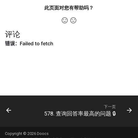
42. 连续子数组的最大和
8.4. 幂集
此页面对您有帮助吗？
41. 滑动窗口的平均值
43. 1 ～ n 整数中 1 出现的次
8.5. 递归乘法
数
42. 最近请求次数
8.6. 汉诺塔问题
评论
44. 数字序列中某一位的数字
43. 往完全二叉树添加节点
8.7. 无重复字符串的排列组合
45. 把数组排成最小的数
44. 二叉树每层的最大值
8.8. 有重复字符串的排列组合
46. 把数字翻译成字符串
45. 二叉树最底层最左边的值
8.9. 括号
47. 礼物的最大价值
46. 二叉树的右侧视图
8.10. 颜色填充
48. 最长不含重复字符的子字
47. 二叉树剪枝
符串
8.11. 硬币
下一页
578. 查询回答率最高的问题 🔒
48. 序列化与反序列化二叉树
49. 丑数
8.12. 八皇后
Copyright © 2026
Doocs
49. 从根节点到叶节点的路径
50. 第一个只出现一次的字符
8.13. 堆箱子