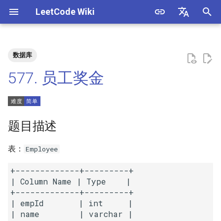
LeetCode Wiki
正
English
在
中文
数据库
题目描述
3. 数组中重复的数字
1. 整数除法
1.1. 判定字符是否唯一
初
577. 员工奖金
始
解法
4. 二维数组中的查找
2. 二进制加法
1.2. 判定是否互为字符重排
化
5. 替换空格
3. 前 n 个数字二进制中 1 的个
1.3. URL 化
方法一：左连接
搜
题目描述
数
6. 从尾到头打印链表
1.4. 回文排列
索
表：
Employee
4. 只出现一次的数字
引
7. 重建二叉树
1.5. 一次编辑
+-------------+---------+

擎
5. 单词长度的最大乘积
| Column Name | Type    |

9. 用两个栈实现队列
1.6. 字符串压缩
+-------------+---------+

6. 排序数组中两个数字之和
| empId       | int     |

10.1. 斐波那契数列
1.7. 旋转矩阵
| name        | varchar |
