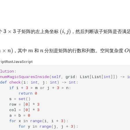
3
×
3
(
i
,
j
)
个
子矩阵的左上角坐标
，然后判断该子矩阵是否满足
m
n
m
×
n
)
O
，其中
和
分别是矩阵的行数和列数。空间复杂度
ipt
Rust
JavaScript
lution
:
numMagicSquaresInside
(
self
,
grid
:
List
[
List
[
int
]])
->
i
def
check
(
i
:
int
,
j
:
int
)
->
int
:
if
i
+
3
>
m
or
j
+
3
>
n
:
return
0
s
=
set
()
row
=
[
0
]
*
3
col
=
[
0
]
*
3
a
=
b
=
0
for
x
in
range
(
i
,
i
+
3
):
for
y
in
range
(
j
,
j
+
3
):