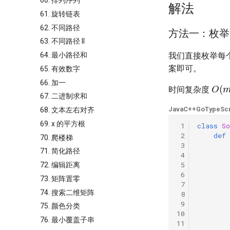
60. 排列序列
解法
61. 旋转链表
62. 不同路径
方法一：枚举
63. 不同路径 II
64. 最小路径和
我们直接枚举每
案即可。
65. 有效数字
O
(
66. 加一
时间复杂度
67. 二进制求和
Java
C++
Go
TypeScr
68. 文本左右对齐
69. x 的平方根
 1
class
So
 2
def
70. 爬楼梯
 3
71. 简化路径
 4
 5
72. 编辑距离
 6
73. 矩阵置零
 7
74. 搜索二维矩阵
 8
 9
75. 颜色分类
10
76. 最小覆盖子串
11