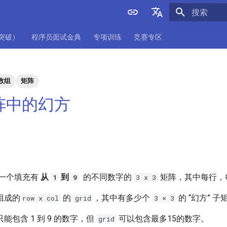
正在初始化
English
项突破）
程序员面试金典
专项训练
竞赛专区
中文
数组
矩阵
矩阵中的幻方
一个填充有
从
到
的不同数字的
矩阵，其中每行，
1
9
3 x 3
组成的
的
，其中有多少个
的 “幻方” 子
row x col
grid
3 × 3
能包含 1 到 9 的数字，但
可以包含最多15的数字。
grid