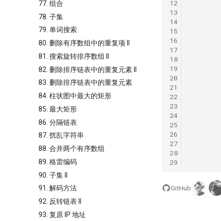
12
77. 组合
13
78. 子集
14
79. 单词搜索
15
16
80. 删除有序数组中的重复项 II
17
81. 搜索旋转排序数组 II
18
19
82. 删除排序链表中的重复元素 II
20
83. 删除排序链表中的重复元素
21
84. 柱状图中最大的矩形
22
23
85. 最大矩形
24
86. 分隔链表
25
26
87. 扰乱字符串
27
88. 合并两个有序数组
28
29
89. 格雷编码
90. 子集 II
GitHub
91. 解码方法
92. 反转链表 II
93. 复原 IP 地址