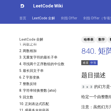
LeetCode Wiki
首页
LeetCode 全解
剑指 Offer
剑指 Offer（专
LeetCode 全解
哈希表
数学
1. 两数之和
840. 
2. 两数相加
3. 无重复字符的最长子串
4. 寻找两个正序数组的中位数
5. 最长回文子串
题目描述
6. Z 字形变换
7. 整数反转
的幻方是
3 x 3
8. 字符串转换整数 (atoi)
给定一个由整数
9. 回文数
10. 正则表达式匹配
注意：虽然幻方只
11. 盛最多水的容器