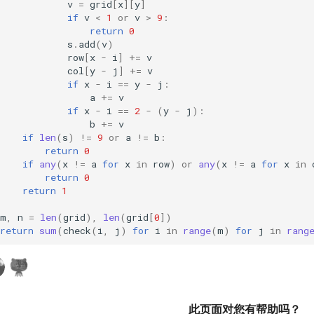
v
=
grid
[
x
][
y
]
if
v
<
1
or
v
>
9
:
return
0
s
.
add
(
v
)
row
[
x
-
i
]
+=
v
col
[
y
-
j
]
+=
v
if
x
-
i
==
y
-
j
:
a
+=
v
if
x
-
i
==
2
-
(
y
-
j
):
b
+=
v
if
len
(
s
)
!=
9
or
a
!=
b
:
return
0
if
any
(
x
!=
a
for
x
in
row
)
or
any
(
x
!=
a
for
x
in
return
0
return
1
m
,
n
=
len
(
grid
),
len
(
grid
[
0
])
return
sum
(
check
(
i
,
j
)
for
i
in
range
(
m
)
for
j
in
rang
此页面对您有帮助吗？