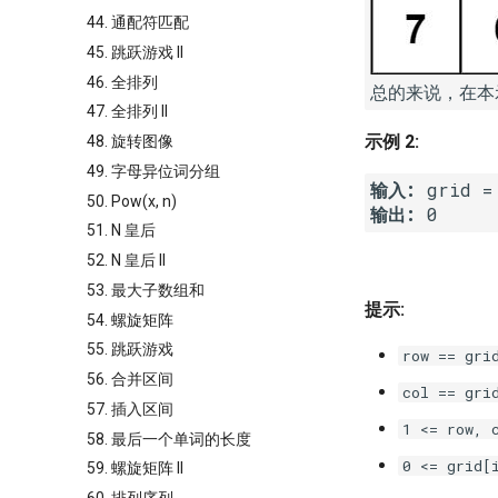
44. 通配符匹配
45. 跳跃游戏 II
46. 全排列
47. 全排列 II
示例 2:
48. 旋转图像
49. 字母异位词分组
输入:
50. Pow(x, n)
输出:
51. N 皇后
52. N 皇后 II
53. 最大子数组和
提示:
54. 螺旋矩阵
55. 跳跃游戏
row == gri
56. 合并区间
col == gri
57. 插入区间
1 <= row, 
58. 最后一个单词的长度
0 <= grid[
59. 螺旋矩阵 II