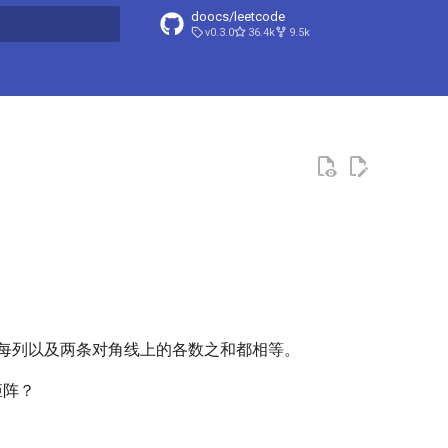
doocs/leetcode
v0.3.0
36.4k
9.5k
搜索引擎
每列以及两条对角线上的各数之和都相等。
矩阵？