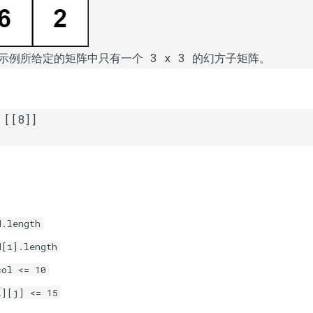
d.length
d[i].length
col <= 10
i][j] <= 15