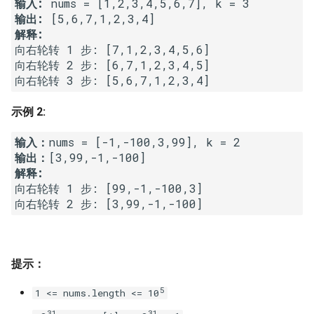
输入:
7. 数组中和为 0 的三个数
输出:
10.2. 青蛙跳台阶问题
1.8. 零矩阵
解释:
8. 和大于等于 target 的最短子
向右轮转 1 步: [7,1,2,3,4,5,6]

数组
11. 旋转数组的最小数字
1.9. 字符串轮转
向右轮转 2 步: [6,7,1,2,3,4,5]

9. 乘积小于 K 的子数组
12. 矩阵中的路径
2.1. 移除重复节点
示例 2:
10. 和为 k 的子数组
13. 机器人的运动范围
2.2. 返回倒数第 k 个节点
输入：
输出：
11. 和 1 个数相同的子数组
14.1. 剪绳子
2.3. 删除中间节点
解释:
向右轮转 1 步: [99,-1,-100,3]

12. 左右两边子数组的和相等
14.2. 剪绳子 II
2.4. 分割链表
向右轮转 2 步: [3,99,-1,-100]
13. 二维子矩阵的和
15. 二进制中 1 的个数
2.5. 链表求和
14. 字符串中的变位词
16. 数值的整数次方
2.6. 回文链表
提示：
5
1 <= nums.length <= 10
15. 字符串中的所有变位词
17. 打印从 1 到最大的 n 位数
2.7. 链表相交
31
31