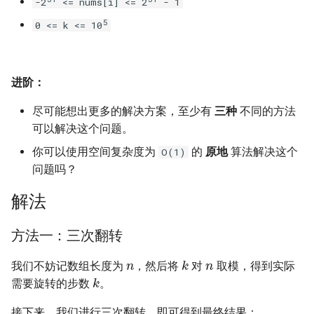
-2
<= nums[i] <= 2
- 1
16. 不含重复字符的最长子字
18. 删除链表的节点
2.8. 环路检测
5
0 <= k <= 10
符串
19. 正则表达式匹配
3.1. 三合一
17. 含有所有字符的最短字符
进阶：
串
20. 表示数值的字符串
3.2. 栈的最小值
尽可能想出更多的解决方案，至少有
三种
不同的方法
18. 有效的回文
21. 调整数组顺序使奇数位于
3.3. 堆盘子
可以解决这个问题。
偶数前面
你可以使用空间复杂度为
的
原地
算法解决这个
19. 最多删除一个字符得到回
O(1)
3.4. 化栈为队
文
问题吗？
22. 链表中倒数第 k 个节点
3.5. 栈排序
解法
20. 回文子字符串的个数
24. 反转链表
3.6. 动物收容所
方法一：三次翻转
21. 删除链表的倒数第 n 个结
25. 合并两个排序的链表
n
n
k
点
4.1. 节点间通路
我们不妨记数组长度为
，然后将
对
取模，得到实际
k
26. 树的子结构
需要旋转的步数
。
22. 链表中环的入口节点
4.2. 最小高度树
27. 二叉树的镜像
接下来，我们进行三次翻转，即可得到最终结果：