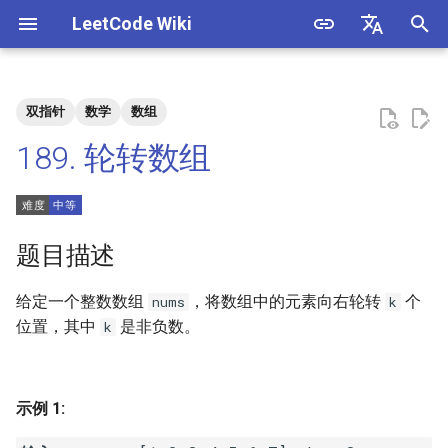
LeetCode Wiki
正
English
在
中文
双指针
数学
数组
题目描述
3. 数组中重复的数字
1. 整数除法
1.1. 判定字符是否唯一
初
189. 轮转数组
始
解法
4. 二维数组中的查找
2. 二进制加法
1.2. 判定是否互为字符重排
化
5. 替换空格
3. 前 n 个数字二进制中 1 的个
1.3. URL 化
方法一：三次翻转
搜
题目描述
数
6. 从尾到头打印链表
1.4. 回文排列
索
给定一个整数数组
，将数组中的元素向右轮转
个
nums
k
4. 只出现一次的数字
引
位置，其中
是非负数。
k
7. 重建二叉树
1.5. 一次编辑
擎
5. 单词长度的最大乘积
9. 用两个栈实现队列
1.6. 字符串压缩
6. 排序数组中两个数字之和
示例 1:
10.1. 斐波那契数列
1.7. 旋转矩阵