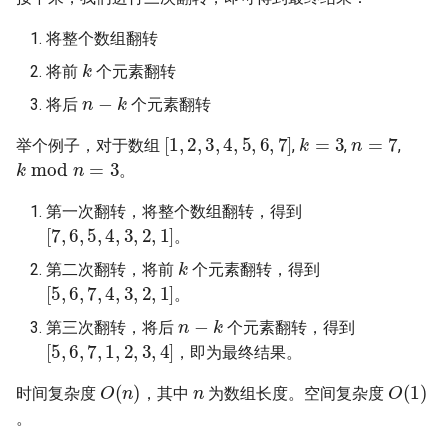
23. 两个链表的第一个重合节
4.3. 特定深度节点链表
点
将整个数组翻转
28. 对称的二叉树
k
4.4. 检查平衡性
将前
个元素翻转
n
−
k
24. 反转链表
29. 顺时针打印矩阵
将后
个元素翻转
4.5. 合法二叉搜索树
n
=
7
k
=
3
[
1
,
2
,
3
,
4
,
5
,
6
,
7
]
25. 链表中的两数相加
30. 包含 min 函数的栈
举个例子，对于数组
,
,
,
k
mod
n
=
3
4.6. 后继者
。
26. 重排链表
31. 栈的压入、弹出序列
第一次翻转，将整个数组翻转，得到
4.8. 首个共同祖先
[
7
,
6
,
5
,
4
,
3
,
2
,
1
]
27. 回文链表
32.1. 从上到下打印二叉树
。
k
4.9. 二叉搜索树序列
第二次翻转，将前
个元素翻转，得到
[
5
,
6
,
7
,
4
,
3
,
2
,
1
]
28. 展平多级双向链表
32.2. 从上到下打印二叉树 II
。
n
−
k
4.10. 检查子树
第三次翻转，将后
个元素翻转，得到
29. 排序的循环链表
32.3. 从上到下打印二叉树 III
[
5
,
6
,
7
,
1
,
2
,
3
,
4
]
，即为最终结果。
4.12. 求和路径
n
O
(
n
)
O
(
1
)
30. 插入、删除和随机访问都
33. 二叉搜索树的后序遍历序
时间复杂度
，其中
为数组长度。空间复杂度
是 O(1) 的容器
列
5.1. 插入
。