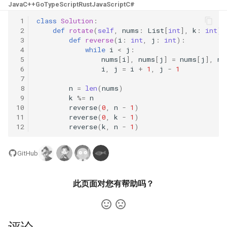
31. 最近最少使用缓存
34. 二叉树中和为某一值的路
5.2. 二进制数转字符串
Java
C++
Go
TypeScript
Rust
JavaScript
C#
径
 1
class
Solution
:
32. 有效的变位词
5.3. 翻转数位
 2
def
rotate
(
self
,
nums
:
List
[
int
],
k
:
int
)
 3
def
reverse
(
i
:
int
,
j
:
int
):
35. 复杂链表的复制
 4
while
i
<
j
:
33. 变位词组
5.4. 下一个数
 5
nums
[
i
],
nums
[
j
]
=
nums
[
j
],
nu
36. 二叉搜索树与双向链表
 6
i
,
j
=
i
+
1
,
j
-
1
34. 外星语言是否排序
 7
5.6. 整数转换
 8
n
=
len
(
nums
)
37. 序列化二叉树
 9
k
%=
n
35. 最小时间差
5.7. 配对交换
10
reverse
(
0
,
n
-
1
)
38. 字符串的排列
11
reverse
(
0
,
k
-
1
)
12
reverse
(
k
,
n
-
1
)
36. 后缀表达式
5.8. 绘制直线
39. 数组中出现次数超过一半
37. 小行星碰撞
的数字
GitHub
8.1. 三步问题
38. 每日温度
40. 最小的 k 个数
8.2. 迷路的机器人
此页面对您有帮助吗？
39. 直方图最大矩形面积
41. 数据流中的中位数
8.3. 魔术索引
40. 矩阵中最大的矩形