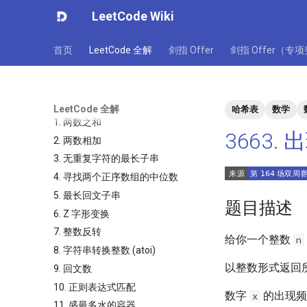
LeetCode Wiki
首页
LeetCode 全解
剑指 Offer
剑指 Offer（专
LeetCode 全解
哈希表
数学
1. 两数之和
3663
2. 两数相加
3. 无重复字符的最长子串
4. 寻找两个正序数组的中位数
5. 最长回文子串
题目描述
6. Z 字形变换
7. 整数反转
给你一个整数
n
8. 字符串转换整数 (atoi)
以整数形式返回
9. 回文数
10. 正则表达式匹配
数字
的出现频
x
11. 盛最多水的容器