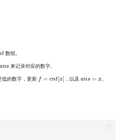
nt
数组。
ans
来记录对应的数字。
ans
=
x
f
=
cnt
[
x
]
更低的数字，更新
，以及
。