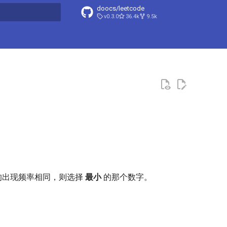
doocs/leetcode
v0.3.0
36.4k
9.5k
搜索引擎
的出现频率相同，则选择
最小
的那个数字。