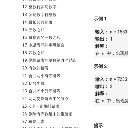
12. 整数转罗马数字
13. 罗马数字转整数
示例 1:
14. 最长公共前缀
15. 三数之和
输入：
n = 155
16. 最接近的三数之和
输出：
1
17. 电话号码的字母组合
解释：
18. 四数之和
在
中，出现频
n
19. 删除链表的倒数第 N 个结点
示例 2:
20. 有效的括号
21. 合并两个有序链表
输入：
n = 723
22. 括号生成
输出：
2
23. 合并 K 个升序链表
解释：
24. 两两交换链表中的节点
在
中，出现频
n
25. K 个一组翻转链表
26. 删除有序数组中的重复项
27. 移除元素
提示: