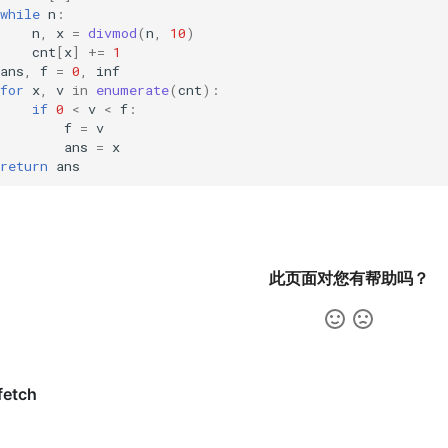
while
n
:
n
,
x
=
divmod
(
n
,
10
)
cnt
[
x
]
+=
1
ans
,
f
=
0
,
inf
for
x
,
v
in
enumerate
(
cnt
):
if
0
<
v
<
f
:
f
=
v
ans
=
x
return
ans
此页面对您有帮助吗？