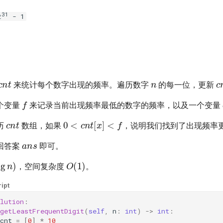
31
2
- 1
n
cnt
c
来统计每个数字出现的频率。遍历数字
的每一位，更新
f
个变量
来记录当前出现频率最低的数字的频率，以及一个变量
cnt
0
<
cnt
[
x
]
<
f
历
数组，如果
，说明我们找到了出现频率
ans
回答案
即可。
og
n
)
O
(
1
)
，空间复杂度
。
ipt
lution
:
getLeastFrequentDigit
(
self
,
n
:
int
)
->
int
:
cnt
=
[
0
]
*
10