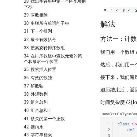
28. 找出字符串中第一个匹配项的
下标
1 <= n <= 
29. 两数相除
解法
30. 串联所有单词的子串
31. 下一个排列
方法一：计数
32. 最长有效括号
33. 搜索旋转排序数组
我们用一个数组
34. 在排序数组中查找元素的第一
个和最后一个位置
然后，我们用一
35. 搜索插入位置
接下来，我们遍
36. 有效的数独
37. 解数独
遍历结束后，返
38. 外观数列
O
(
l
时间复杂度
39. 组合总和
40. 组合总和 II
Java
C++
Go
TypeScr
41. 缺失的第一个正数
 1
class
So
42. 接雨水
 2
def
43. 字符串相乘
 3