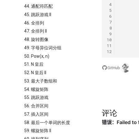
 4
44. 通配符匹配
 5
45. 跳跃游戏 II
 6
 7
46. 全排列
 8
47. 全排列 II
 9
10
48. 旋转图像
11
49. 字母异位词分组
12
50. Pow(x, n)
51. N 皇后
GitHub
52. N 皇后 II
53. 最大子数组和
54. 螺旋矩阵
55. 跳跃游戏
56. 合并区间
评论
57. 插入区间
58. 最后一个单词的长度
59. 螺旋矩阵 II