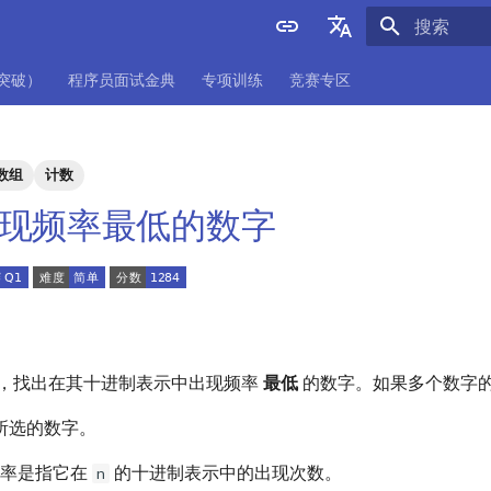
正在初始化
English
项突破）
程序员面试金典
专项训练
竞赛专区
中文
数组
计数
. 出现频率最低的数字
，找出在其十进制表示中出现频率
最低
的数字。如果多个数字
所选的数字。
率是指它在
的十进制表示中的出现次数。
n