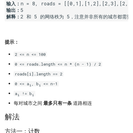
输入：
23. 两个链表的第一个重合节
4.3. 特定深度节点链表
输出：
点
28. 对称的二叉树
解释：
4.4. 检查平衡性
24. 反转链表
29. 顺时针打印矩阵
4.5. 合法二叉搜索树
25. 链表中的两数相加
30. 包含 min 函数的栈
提示：
4.6. 后继者
2 <= n <= 100
26. 重排链表
31. 栈的压入、弹出序列
4.8. 首个共同祖先
0 <= roads.length <= n * (n - 1) / 2
27. 回文链表
32.1. 从上到下打印二叉树
roads[i].length == 2
4.9. 二叉搜索树序列
0 <= a
, b
<= n-1
28. 展平多级双向链表
32.2. 从上到下打印二叉树 II
i
i
4.10. 检查子树
a
!= b
i
i
29. 排序的循环链表
32.3. 从上到下打印二叉树 III
每对城市之间
最多只有一条
道路相连
4.12. 求和路径
30. 插入、删除和随机访问都
33. 二叉搜索树的后序遍历序
解法
是 O(1) 的容器
列
5.1. 插入
方法一：计数