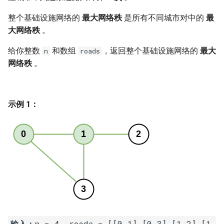
7. 数组中和为 0 的三个数
10.2. 青蛙跳台阶问题
1.8. 零矩阵
整个基础设施网络的
最大网络秩
是所有不同城市对中的
最
8. 和大于等于 target 的最短子
大网络秩
。
数组
11. 旋转数组的最小数字
1.9. 字符串轮转
给你整数
和数组
，返回整个基础设施网络的
最大
n
roads
网络秩
。
9. 乘积小于 K 的子数组
12. 矩阵中的路径
2.1. 移除重复节点
10. 和为 k 的子数组
13. 机器人的运动范围
2.2. 返回倒数第 k 个节点
示例 1：
11. 和 1 个数相同的子数组
14.1. 剪绳子
2.3. 删除中间节点
12. 左右两边子数组的和相等
14.2. 剪绳子 II
2.4. 分割链表
13. 二维子矩阵的和
15. 二进制中 1 的个数
2.5. 链表求和
14. 字符串中的变位词
16. 数值的整数次方
2.6. 回文链表
15. 字符串中的所有变位词
17. 打印从 1 到最大的 n 位数
2.7. 链表相交
输入：