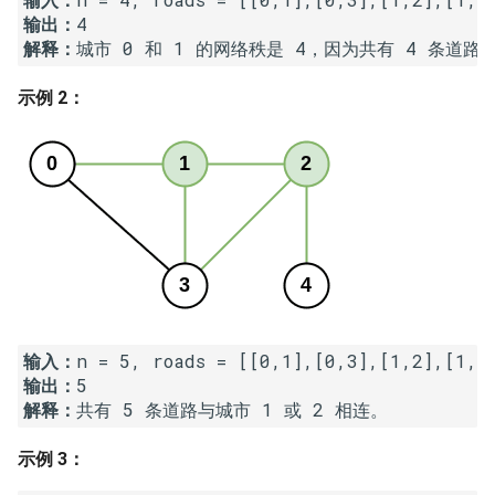
输出：
16. 不含重复字符的最长子字
18. 删除链表的节点
2.8. 环路检测
解释：
符串
19. 正则表达式匹配
3.1. 三合一
示例 2：
17. 含有所有字符的最短字符
串
20. 表示数值的字符串
3.2. 栈的最小值
18. 有效的回文
21. 调整数组顺序使奇数位于
3.3. 堆盘子
偶数前面
19. 最多删除一个字符得到回
3.4. 化栈为队
文
22. 链表中倒数第 k 个节点
3.5. 栈排序
20. 回文子字符串的个数
24. 反转链表
3.6. 动物收容所
输入：
21. 删除链表的倒数第 n 个结
25. 合并两个排序的链表
输出：
点
4.1. 节点间通路
解释：
26. 树的子结构
22. 链表中环的入口节点
4.2. 最小高度树
示例 3：
27. 二叉树的镜像