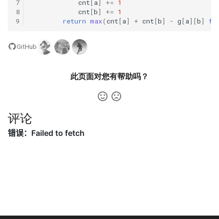
42. 连续子数组的最大和
8.4. 幂集
7
cnt
[
a
]
+=
1
8
cnt
[
b
]
+=
1
9
return
max
(
cnt
[
a
]
+
cnt
[
b
]
-
g
[
a
][
b
]
fo
41. 滑动窗口的平均值
43. 1 ～ n 整数中 1 出现的次
8.5. 递归乘法
数
42. 最近请求次数
GitHub
8.6. 汉诺塔问题
44. 数字序列中某一位的数字
43. 往完全二叉树添加节点
8.7. 无重复字符串的排列组合
此页面对您有帮助吗？
45. 把数组排成最小的数
44. 二叉树每层的最大值
8.8. 有重复字符串的排列组合
46. 把数字翻译成字符串
评论
45. 二叉树最底层最左边的值
8.9. 括号
47. 礼物的最大价值
46. 二叉树的右侧视图
8.10. 颜色填充
48. 最长不含重复字符的子字
47. 二叉树剪枝
符串
8.11. 硬币
48. 序列化与反序列化二叉树
49. 丑数
8.12. 八皇后
49. 从根节点到叶节点的路径
50. 第一个只出现一次的字符
8.13. 堆箱子