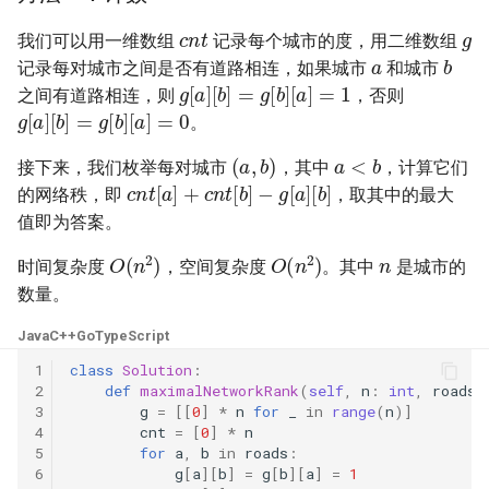
31. 最近最少使用缓存
34. 二叉树中和为某一值的路
5.2. 二进制数转字符串
g
cnt
径
我们可以用一维数组
记录每个城市的度，用二维数组
a
b
32. 有效的变位词
5.3. 翻转数位
记录每对城市之间是否有道路相连，如果城市
和城市
g
[
a
]
[
b
]
=
g
[
b
]
[
a
]
=
1
35. 复杂链表的复制
之间有道路相连，则
，否则
g
[
a
]
[
b
]
=
g
[
b
]
[
a
]
=
0
33. 变位词组
5.4. 下一个数
。
36. 二叉搜索树与双向链表
a
<
b
(
a
,
b
)
34. 外星语言是否排序
接下来，我们枚举每对城市
，其中
，计算它们
5.6. 整数转换
cnt
[
a
]
+
cnt
[
b
]
−
g
[
a
]
[
b
]
的网络秩，即
，取其中的最大
37. 序列化二叉树
35. 最小时间差
值即为答案。
5.7. 配对交换
n
O
(
n
2
)
O
(
n
2
)
38. 字符串的排列
时间复杂度
，空间复杂度
。其中
是城市的
36. 后缀表达式
5.8. 绘制直线
数量。
39. 数组中出现次数超过一半
37. 小行星碰撞
的数字
8.1. 三步问题
Java
C++
Go
TypeScript
1
class
Solution
:
38. 每日温度
40. 最小的 k 个数
8.2. 迷路的机器人
2
def
maximalNetworkRank
(
self
,
n
:
int
,
roads
:
3
g
=
[[
0
]
*
n
for
_
in
range
(
n
)]
4
cnt
=
[
0
]
*
n
39. 直方图最大矩形面积
41. 数据流中的中位数
8.3. 魔术索引
5
for
a
,
b
in
roads
:
6
g
[
a
][
b
]
=
g
[
b
][
a
]
=
1
40. 矩阵中最大的矩形