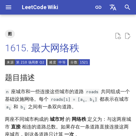
LeetCode Wiki
正
English
在
中文
图
题目描述
3. 数组中重复的数字
1. 整数除法
1.1. 判定字符是否唯一
初
1615. 最大网络秩
始
解法
4. 二维数组中的查找
2. 二进制加法
1.2. 判定是否互为字符重排
化
5. 替换空格
3. 前 n 个数字二进制中 1 的个
1.3. URL 化
方法一：计数
搜
题目描述
数
6. 从尾到头打印链表
1.4. 回文排列
索
座城市和一些连接这些城市的道路
共同组成一个
n
roads
4. 只出现一次的数字
引
基础设施网络。每个
都表示在城市
roads[i] = [a
, b
]
7. 重建二叉树
1.5. 一次编辑
i
i
和
之间有一条双向道路。
a
b
擎
5. 单词长度的最大乘积
i
i
9. 用两个栈实现队列
1.6. 字符串压缩
两座不同城市构成的
城市对
的
网络秩
定义为：与这两座城
6. 排序数组中两个数字之和
市
直接
相连的道路总数。如果存在一条道路直接连接这两
10.1. 斐波那契数列
1.7. 旋转矩阵
座城市，则这条道路只计算
一次
。