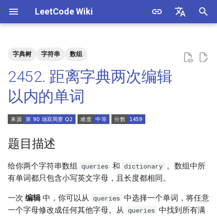
LeetCode Wiki
正
English
在
中文
字典树
字符串
数组
题目描述
3. 数组中重复的数字
1. 整数除法
1.1. 判定字符是否唯一
初
2452. 距离字典两次编辑
始
解法
4. 二维数组中的查找
2. 二进制加法
1.2. 判定是否互为字符重排
以内的单词
化
5. 替换空格
3. 前 n 个数字二进制中 1 的个
1.3. URL 化
方法一：暴力枚举
搜
数
6. 从尾到头打印链表
1.4. 回文排列
索
题目描述
4. 只出现一次的数字
引
7. 重建二叉树
1.5. 一次编辑
给你两个字符串数组
和
。数组中所
queries
dictionary
擎
5. 单词长度的最大乘积
有单词都只包含小写英文字母，且长度都相同。
9. 用两个栈实现队列
1.6. 字符串压缩
6. 排序数组中两个数字之和
一次
编辑
中，你可以从
中选择一个单词，将任意
queries
10.1. 斐波那契数列
1.7. 旋转矩阵
一个字母修改成任何其他字母。从
中找到所有满
queries