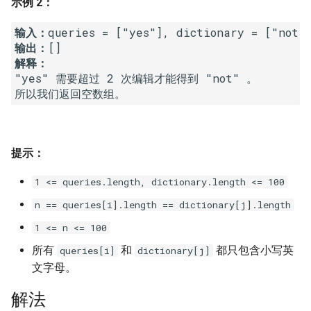
示例 2：
16. 不含重复字符的最长子字
18. 删除链表的节点
2.8. 环路检测
输入：
符串
输出：
19. 正则表达式匹配
3.1. 三合一
解释：
17. 含有所有字符的最短字符
"yes" 需要超过 2 次编辑才能得到 "not" 。

串
20. 表示数值的字符串
3.2. 栈的最小值
18. 有效的回文
21. 调整数组顺序使奇数位于
3.3. 堆盘子
偶数前面
19. 最多删除一个字符得到回
3.4. 化栈为队
提示：
文
22. 链表中倒数第 k 个节点
1 <= queries.length, dictionary.length <= 100
3.5. 栈排序
20. 回文子字符串的个数
24. 反转链表
n == queries[i].length == dictionary[j].length
3.6. 动物收容所
1 <= n <= 100
21. 删除链表的倒数第 n 个结
25. 合并两个排序的链表
所有
和
都只包含小写英
queries[i]
dictionary[j]
点
4.1. 节点间通路
文字母。
26. 树的子结构
22. 链表中环的入口节点
4.2. 最小高度树
解法
27. 二叉树的镜像