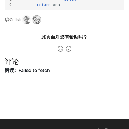
31. 最近最少使用缓存
34. 二叉树中和为某一值的路
5.2. 二进制数转字符串
9
return
ans
径
32. 有效的变位词
5.3. 翻转数位
GitHub
35. 复杂链表的复制
33. 变位词组
5.4. 下一个数
此页面对您有帮助吗？
36. 二叉搜索树与双向链表
34. 外星语言是否排序
5.6. 整数转换
37. 序列化二叉树
35. 最小时间差
5.7. 配对交换
评论
38. 字符串的排列
36. 后缀表达式
5.8. 绘制直线
39. 数组中出现次数超过一半
37. 小行星碰撞
的数字
8.1. 三步问题
38. 每日温度
40. 最小的 k 个数
8.2. 迷路的机器人
39. 直方图最大矩形面积
41. 数据流中的中位数
8.3. 魔术索引
40. 矩阵中最大的矩形