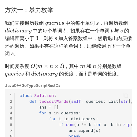
23. 两个链表的第一个重合节
4.3. 特定深度节点链表
方法一：暴力枚举
点
28. 对称的二叉树
s
queries
4.4. 检查平衡性
我们直接遍历数组
中的每个单词
，再遍历数组
s
t
t
dictionary
24. 反转链表
29. 顺时针打印矩阵
中的每个单词
，如果存在一个单词
与
的
s
3
4.5. 合法二叉搜索树
编辑距离小于
，则将
加入答案数组中，然后退出内层循
t
25. 链表中的两数相加
30. 包含 min 函数的栈
环的遍历。如果不存在这样的单词
，则继续遍历下一个单
s
4.6. 后继者
词
。
26. 重排链表
31. 栈的压入、弹出序列
m
n
O
(
m
×
n
×
l
)
4.8. 首个共同祖先
时间复杂度
，其中
和
分别是数组
queries
dictionary
l
27. 回文链表
32.1. 从上到下打印二叉树
和
的长度，而
是单词的长度。
4.9. 二叉搜索树序列
Java
C++
Go
TypeScript
Rust
C#
28. 展平多级双向链表
32.2. 从上到下打印二叉树 II
4.10. 检查子树
1
class
Solution
:
2
def
twoEditWords
(
self
,
queries
:
List
[
str
],
29. 排序的循环链表
32.3. 从上到下打印二叉树 III
3
ans
=
[]
4.12. 求和路径
4
for
s
in
queries
:
30. 插入、删除和随机访问都
33. 二叉搜索树的后序遍历序
5
for
t
in
dictionary
:
是 O(1) 的容器
6
if
sum
(
a
!=
b
for
a
,
b
in
zip
(
s
列
5.1. 插入
7
ans
.
append
(
s
)
8
break