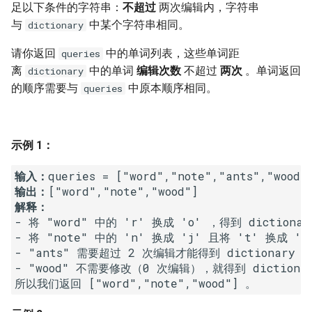
7. 数组中和为 0 的三个数
足以下条件的字符串：
不超过
两次编辑内，字符串
10.2. 青蛙跳台阶问题
1.8. 零矩阵
与
中某个字符串相同。
dictionary
8. 和大于等于 target 的最短子
请你返回
中的单词列表，这些单词距
queries
数组
11. 旋转数组的最小数字
1.9. 字符串轮转
离
中的单词
编辑次数
不超过
两次
。单词返回
dictionary
的顺序需要与
中原本顺序相同。
9. 乘积小于 K 的子数组
queries
12. 矩阵中的路径
2.1. 移除重复节点
10. 和为 k 的子数组
13. 机器人的运动范围
2.2. 返回倒数第 k 个节点
示例 1：
11. 和 1 个数相同的子数组
14.1. 剪绳子
2.3. 删除中间节点
输入：
输出：
12. 左右两边子数组的和相等
14.2. 剪绳子 II
2.4. 分割链表
解释：
- 将 "word" 中的 'r' 换成 'o' ，得到 dictionar
13. 二维子矩阵的和
15. 二进制中 1 的个数
2.5. 链表求和
- 将 "note" 中的 'n' 换成 'j' 且将 't' 换成 'k'
- "ants" 需要超过 2 次编辑才能得到 dictionary 
14. 字符串中的变位词
16. 数值的整数次方
2.6. 回文链表
- "wood" 不需要修改（0 次编辑），就得到 dictiona
15. 字符串中的所有变位词
17. 打印从 1 到最大的 n 位数
2.7. 链表相交