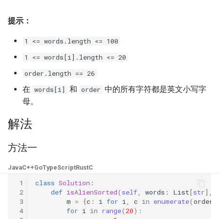
16. 不含重复字符的最长子字
18. 删除链表的节点
2.8. 环路检测
提示：
符串
19. 正则表达式匹配
3.1. 三合一
1 <= words.length <= 100
17. 含有所有字符的最短字符
1 <= words[i].length <= 20
串
20. 表示数值的字符串
3.2. 栈的最小值
order.length == 26
18. 有效的回文
21. 调整数组顺序使奇数位于
3.3. 堆盘子
在
和
中的所有字符都是英文小写字
words[i]
order
偶数前面
母。
19. 最多删除一个字符得到回
3.4. 化栈为队
文
22. 链表中倒数第 k 个节点
解法
3.5. 栈排序
20. 回文子字符串的个数
24. 反转链表
方法一
3.6. 动物收容所
21. 删除链表的倒数第 n 个结
25. 合并两个排序的链表
Java
C++
Go
TypeScript
Rust
C
点
4.1. 节点间通路
 1
class
Solution
:
26. 树的子结构
 2
def
isAlienSorted
(
self
,
words
:
List
[
str
],
22. 链表中环的入口节点
 3
m
=
{
c
:
i
for
i
,
c
in
enumerate
(
order
)
4.2. 最小高度树
 4
for
i
in
range
(
20
):
27. 二叉树的镜像