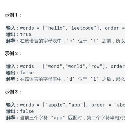
7. 数组中和为 0 的三个数
10.2. 青蛙跳台阶问题
1.8. 零矩阵
示例 1：
8. 和大于等于 target 的最短子
数组
11. 旋转数组的最小数字
1.9. 字符串轮转
输入：
输出：
9. 乘积小于 K 的子数组
12. 矩阵中的路径
2.1. 移除重复节点
解释：
在该语言的字母表中，'h' 位于 'l' 之前，所
10. 和为 k 的子数组
13. 机器人的运动范围
2.2. 返回倒数第 k 个节点
示例 2：
11. 和 1 个数相同的子数组
14.1. 剪绳子
2.3. 删除中间节点
输入：
输出：
解释：
在该语言的字母表中，'d' 位于 'l' 之后，那么 w
12. 左右两边子数组的和相等
14.2. 剪绳子 II
2.4. 分割链表
示例 3：
13. 二维子矩阵的和
15. 二进制中 1 的个数
2.5. 链表求和
输入：
14. 字符串中的变位词
16. 数值的整数次方
2.6. 回文链表
输出：
解释：
当前三个字符 "app" 匹配时，第二个字符串相对短一
15. 字符串中的所有变位词
17. 打印从 1 到最大的 n 位数
2.7. 链表相交