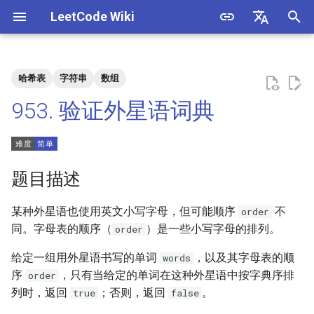
LeetCode Wiki
正
English
在
中文
哈希表
字符串
数组
题目描述
3. 数组中重复的数字
1. 整数除法
1.1. 判定字符是否唯一
初
953. 验证外星语词典
始
解法
4. 二维数组中的查找
2. 二进制加法
1.2. 判定是否互为字符重排
化
5. 替换空格
3. 前 n 个数字二进制中 1 的个
1.3. URL 化
方法一
搜
题目描述
数
6. 从尾到头打印链表
1.4. 回文排列
索
某种外星语也使用英文小写字母，但可能顺序
不
order
4. 只出现一次的数字
引
同。字母表的顺序（
）是一些小写字母的排列。
order
7. 重建二叉树
1.5. 一次编辑
擎
5. 单词长度的最大乘积
给定一组用外星语书写的单词
，以及其字母表的顺
words
9. 用两个栈实现队列
1.6. 字符串压缩
序
，只有当给定的单词在这种外星语中按字典序排
order
6. 排序数组中两个数字之和
列时，返回
；否则，返回
。
true
false
10.1. 斐波那契数列
1.7. 旋转矩阵