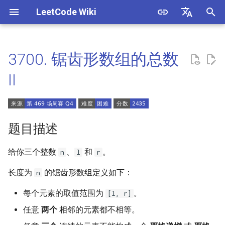
LeetCode Wiki
正
English
在
中文
3700. 锯齿形数组的总数
题目描述
3. 数组中重复的数字
1. 整数除法
1.1. 判定字符是否唯一
初
II
始
解法
4. 二维数组中的查找
2. 二进制加法
1.2. 判定是否互为字符重排
化
5. 替换空格
3. 前 n 个数字二进制中 1 的个
1.3. URL 化
方法一
搜
题目描述
数
6. 从尾到头打印链表
1.4. 回文排列
索
给你三个整数
、
和
。
n
l
r
4. 只出现一次的数字
引
7. 重建二叉树
1.5. 一次编辑
长度为
的锯齿形数组定义如下：
n
擎
5. 单词长度的最大乘积
9. 用两个栈实现队列
1.6. 字符串压缩
每个元素的取值范围为
。
[l, r]
6. 排序数组中两个数字之和
任意
两个
相邻的元素都不相等。
10.1. 斐波那契数列
1.7. 旋转矩阵