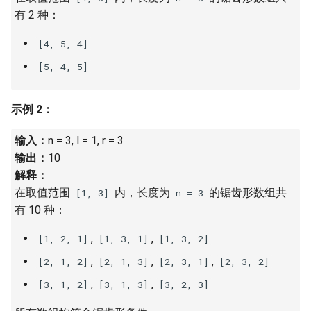
有 2 种：
16. 不含重复字符的最长子字
18. 删除链表的节点
2.8. 环路检测
符串
[4, 5, 4]
19. 正则表达式匹配
3.1. 三合一
17. 含有所有字符的最短字符
[5, 4, 5]
串
20. 表示数值的字符串
3.2. 栈的最小值
示例 2：
18. 有效的回文
21. 调整数组顺序使奇数位于
3.3. 堆盘子
偶数前面
输入：
n = 3, l = 1, r = 3
19. 最多删除一个字符得到回
3.4. 化栈为队
输出：
10
文
22. 链表中倒数第 k 个节点
解释：
3.5. 栈排序
在取值范围
内，长度为
的锯齿形数组共
[1, 3]
n = 3
20. 回文子字符串的个数
24. 反转链表
有 10 种：
3.6. 动物收容所
21. 删除链表的倒数第 n 个结
25. 合并两个排序的链表
,
,
[1, 2, 1]
[1, 3, 1]
[1, 3, 2]
点
4.1. 节点间通路
,
,
,
[2, 1, 2]
[2, 1, 3]
[2, 3, 1]
[2, 3, 2]
26. 树的子结构
,
,
[3, 1, 2]
[3, 1, 3]
[3, 2, 3]
22. 链表中环的入口节点
4.2. 最小高度树
27. 二叉树的镜像