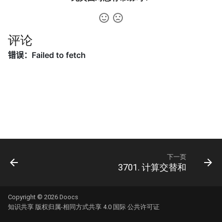
31. 最近最少使用缓存
34. 二叉树中和为某一值的路
5.2. 二进制数转字符串
径
32. 有效的变位词
5.3. 翻转数位
评论
35. 复杂链表的复制
33. 变位词组
5.4. 下一个数
36. 二叉搜索树与双向链表
34. 外星语言是否排序
5.6. 整数转换
37. 序列化二叉树
35. 最小时间差
5.7. 配对交换
38. 字符串的排列
36. 后缀表达式
5.8. 绘制直线
39. 数组中出现次数超过一半
37. 小行星碰撞
的数字
8.1. 三步问题
下一页
3701. 计算交替和
38. 每日温度
40. 最小的 k 个数
8.2. 迷路的机器人
39. 直方图最大矩形面积
41. 数据流中的中位数
Copyright © 2026
Doocs
8.3. 魔术索引
知识共享 版权归属-相同方式共享 4.0 国际 公共许可证
40. 矩阵中最大的矩形