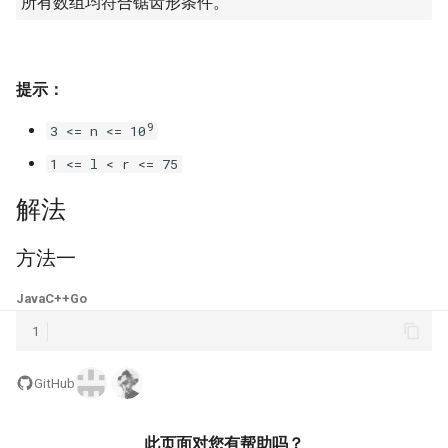
所有数组均符合锯齿形条件。
23. 两个链表的第一个重合节
4.3. 特定深度节点链表
点
28. 对称的二叉树
4.4. 检查平衡性
24. 反转链表
29. 顺时针打印矩阵
提示：
4.5. 合法二叉搜索树
9
3 <= n <= 10
25. 链表中的两数相加
30. 包含 min 函数的栈
4.6. 后继者
1 <= l < r <= 75
26. 重排链表
31. 栈的压入、弹出序列
解法
4.8. 首个共同祖先
27. 回文链表
32.1. 从上到下打印二叉树
方法一
4.9. 二叉搜索树序列
28. 展平多级双向链表
32.2. 从上到下打印二叉树 II
Java
C++
Go
4.10. 检查子树
1
29. 排序的循环链表
32.3. 从上到下打印二叉树 III
4.12. 求和路径
30. 插入、删除和随机访问都
33. 二叉搜索树的后序遍历序
GitHub
是 O(1) 的容器
列
5.1. 插入
此页面对您有帮助吗？