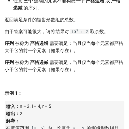
任意
三个
连续的元素不能构成一个
严格递增
或
严格
7. 数组中和为 0 的三个数
递减
的序列。
10.2. 青蛙跳台阶问题
1.8. 零矩阵
8. 和大于等于 target 的最短子
返回满足条件的锯齿形数组的总数。
数组
11. 旋转数组的最小数字
1.9. 字符串轮转
9
由于答案可能很大，请将结果对
取余数。
10
+ 7
9. 乘积小于 K 的子数组
12. 矩阵中的路径
2.1. 移除重复节点
序列
被称为
严格递增
需要满足：当且仅当每个元素都严格
大于它的前一个元素（如果存在）。
10. 和为 k 的子数组
13. 机器人的运动范围
2.2. 返回倒数第 k 个节点
序列
被称为
严格递减
需要满足，当且仅当每个元素都严格
11. 和 1 个数相同的子数组
14.1. 剪绳子
2.3. 删除中间节点
小于它的前一个元素（如果存在）。
12. 左右两边子数组的和相等
14.2. 剪绳子 II
2.4. 分割链表
13. 二维子矩阵的和
示例 1：
15. 二进制中 1 的个数
2.5. 链表求和
输入：
n = 3, l = 4, r = 5
14. 字符串中的变位词
16. 数值的整数次方
2.6. 回文链表
输出：
2
解释：
15. 字符串中的所有变位词
17. 打印从 1 到最大的 n 位数
2.7. 链表相交
在取值范围
内，长度为
的锯齿形数组只
[4, 5]
n = 3