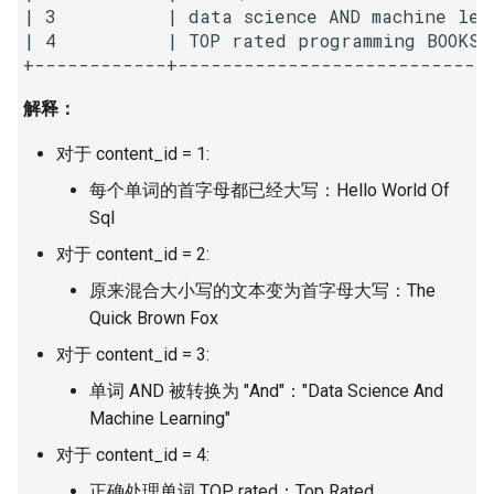
23. 两个链表的第一个重合节
| 3          | data science AND machine lea
4.3. 特定深度节点链表
| 4          | TOP rated programming BOOKS 
点
28. 对称的二叉树
4.4. 检查平衡性
24. 反转链表
29. 顺时针打印矩阵
解释：
4.5. 合法二叉搜索树
25. 链表中的两数相加
30. 包含 min 函数的栈
对于 content_id = 1:
4.6. 后继者
每个单词的首字母都已经大写：Hello World Of
26. 重排链表
31. 栈的压入、弹出序列
Sql
4.8. 首个共同祖先
对于 content_id = 2:
27. 回文链表
32.1. 从上到下打印二叉树
4.9. 二叉搜索树序列
原来混合大小写的文本变为首字母大写：The
28. 展平多级双向链表
32.2. 从上到下打印二叉树 II
Quick Brown Fox
4.10. 检查子树
对于 content_id = 3:
29. 排序的循环链表
32.3. 从上到下打印二叉树 III
单词 AND 被转换为 "And"："Data Science And
4.12. 求和路径
Machine Learning"
30. 插入、删除和随机访问都
33. 二叉搜索树的后序遍历序
是 O(1) 的容器
列
5.1. 插入
对于 content_id = 4:
正确处理单词 TOP rated：Top Rated