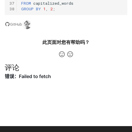
37
FROM
capitalized_words
数字之和
38
GROUP
BY
1
,
2
;
51. 数组中的逆序对
8.14. 布尔运算
50. 向下的路径节点之和
GitHub
52. 两个链表的第一个公共节
10.1. 合并排序的数组
51. 节点之和最大的路径
点
10.2. 变位词组
此页面对您有帮助吗？
52. 展平二叉搜索树
53.1. 在排序数组中查找数字 I
10.3. 搜索旋转数组
53. 二叉搜索树中的中序后继
53.2. ～ n-1 中缺失的数字
评论
10.5. 稀疏数组搜索
54. 所有大于等于节点的值之
54. 二叉搜索树的第 k 大节点
和
10.9. 排序矩阵查找
55.1. 二叉树的深度
55. 二叉搜索树迭代器
10.10. 数字流的秩
55.2. 平衡二叉树
56. 二叉搜索树中两个节点之
10.11. 峰与谷
和
56.1. 数组中数字出现的次数
16.1. 交换数字