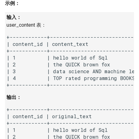
示例：
16. 不含重复字符的最长子字
18. 删除链表的节点
2.8. 环路检测
符串
输入：
19. 正则表达式匹配
3.1. 三合一
user_content 表：
17. 含有所有字符的最短字符
+------------+-----------------------------
串
20. 表示数值的字符串
3.2. 栈的最小值
| content_id | content_text                 
+------------+-----------------------------
18. 有效的回文
21. 调整数组顺序使奇数位于
3.3. 堆盘子
| 1          | hello world of Sql          
偶数前面
| 2          | the QUICK brown fox          
19. 最多删除一个字符得到回
3.4. 化栈为队
| 3          | data science AND machine lear
文
22. 链表中倒数第 k 个节点
| 4          | TOP rated programming BOOKS  
3.5. 栈排序
20. 回文子字符串的个数
24. 反转链表
输出：
3.6. 动物收容所
21. 删除链表的倒数第 n 个结
25. 合并两个排序的链表
+------------+-----------------------------
点
4.1. 节点间通路
| content_id | original_text               
26. 树的子结构
+------------+-----------------------------
22. 链表中环的入口节点
4.2. 最小高度树
| 1          | hello world of Sql          
27. 二叉树的镜像
| 2          | the QUICK brown fox         