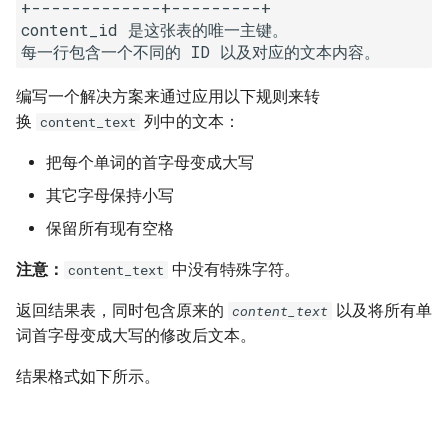
7. 数组中和为 0 的三个数
+-------------+---------+

content_id 是这张表的唯一主键。

10.2. 青蛙跳台阶问题
1.8. 零矩阵
8. 和大于等于 target 的最短子
数组
11. 旋转数组的最小数字
1.9. 字符串轮转
编写一个解决方案来通过应用以下规则来转
换
列中的文本：
content_text
9. 乘积小于 K 的子数组
12. 矩阵中的路径
2.1. 移除重复节点
把每个单词的首字母变成大写
10. 和为 k 的子数组
13. 机器人的运动范围
2.2. 返回倒数第 k 个节点
其它字母保持小写
11. 和 1 个数相同的子数组
14.1. 剪绳子
2.3. 删除中间节点
保留所有现有空格
注意：
中没有特殊字符。
content_text
12. 左右两边子数组的和相等
14.2. 剪绳子 II
2.4. 分割链表
返回结果表，同时包含原来的
以及将所有单
content_text
13. 二维子矩阵的和
15. 二进制中 1 的个数
2.5. 链表求和
词首字母变成大写的修改后文本。
14. 字符串中的变位词
16. 数值的整数次方
2.6. 回文链表
结果格式如下所示。
15. 字符串中的所有变位词
17. 打印从 1 到最大的 n 位数
2.7. 链表相交