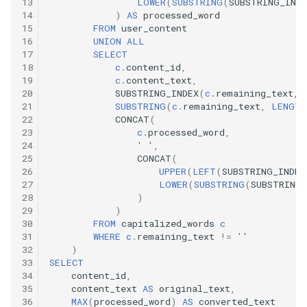
42. 连续子数组的最大和
8.4. 幂集
13
LOWER
(
SUBSTRING
(
SUBSTRING_INDE
14
)
AS
processed_word
15
FROM
user_content
41. 滑动窗口的平均值
43. 1 ～ n 整数中 1 出现的次
8.5. 递归乘法
16
UNION
ALL
数
17
SELECT
42. 最近请求次数
18
c
.
content_id
,
8.6. 汉诺塔问题
19
c
.
content_text
,
44. 数字序列中某一位的数字
20
SUBSTRING_INDEX
(
c
.
remaining_text
,
43. 往完全二叉树添加节点
8.7. 无重复字符串的排列组合
21
SUBSTRING
(
c
.
remaining_text
,
LENGTH
45. 把数组排成最小的数
22
CONCAT
(
23
c
.
processed_word
,
44. 二叉树每层的最大值
8.8. 有重复字符串的排列组合
24
' '
,
46. 把数字翻译成字符串
25
CONCAT
(
45. 二叉树最底层最左边的值
8.9. 括号
26
UPPER
(
LEFT
(
SUBSTRING_INDEX
47. 礼物的最大价值
27
LOWER
(
SUBSTRING
(
SUBSTRING_
28
)
46. 二叉树的右侧视图
8.10. 颜色填充
29
)
48. 最长不含重复字符的子字
30
FROM
capitalized_words
c
47. 二叉树剪枝
符串
8.11. 硬币
31
WHERE
c
.
remaining_text
!=
''
32
)
33
SELECT
48. 序列化与反序列化二叉树
49. 丑数
8.12. 八皇后
34
content_id
,
35
content_text
AS
original_text
,
49. 从根节点到叶节点的路径
50. 第一个只出现一次的字符
36
MAX
(
processed_word
)
AS
converted_text
8.13. 堆箱子