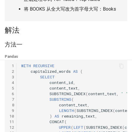
31. 最近最少使用缓存
34. 二叉树中和为某一值的路
5.2. 二进制数转字符串
将 BOOKS 从全大写改为首字母大写：Books
径
32. 有效的变位词
5.3. 翻转数位
35. 复杂链表的复制
解法
33. 变位词组
5.4. 下一个数
36. 二叉搜索树与双向链表
方法一
34. 外星语言是否排序
5.6. 整数转换
37. 序列化二叉树
Pandas
35. 最小时间差
5.7. 配对交换
 1
WITH
RECURSIVE
38. 字符串的排列
 2
capitalized_words
AS
(
36. 后缀表达式
5.8. 绘制直线
 3
SELECT
39. 数组中出现次数超过一半
 4
content_id
,
37. 小行星碰撞
 5
content_text
,
的数字
8.1. 三步问题
 6
SUBSTRING_INDEX
(
content_text
,
' '
,
 7
SUBSTRING
(
38. 每日温度
40. 最小的 k 个数
8.2. 迷路的机器人
 8
content_text
,
 9
LENGTH
(
SUBSTRING_INDEX
(
content
10
)
AS
remaining_text
,
39. 直方图最大矩形面积
41. 数据流中的中位数
8.3. 魔术索引
11
CONCAT
(
12
UPPER
(
LEFT
(
SUBSTRING_INDEX
(
con
40. 矩阵中最大的矩形