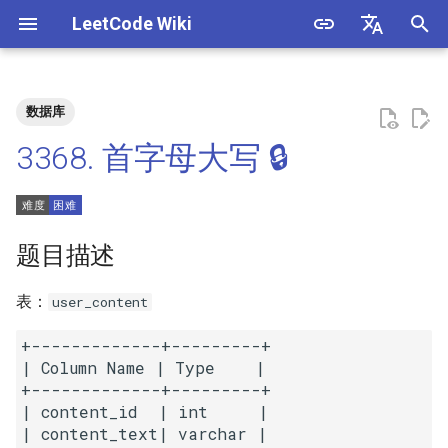
LeetCode Wiki
正
English
在
中文
数据库
题目描述
3. 数组中重复的数字
1. 整数除法
1.1. 判定字符是否唯一
初
3368. 首字母大写 🔒
始
解法
4. 二维数组中的查找
2. 二进制加法
1.2. 判定是否互为字符重排
化
5. 替换空格
3. 前 n 个数字二进制中 1 的个
1.3. URL 化
方法一
搜
题目描述
数
6. 从尾到头打印链表
1.4. 回文排列
索
表：
user_content
4. 只出现一次的数字
引
7. 重建二叉树
1.5. 一次编辑
+-------------+---------+

擎
5. 单词长度的最大乘积
| Column Name | Type    |

9. 用两个栈实现队列
1.6. 字符串压缩
+-------------+---------+

6. 排序数组中两个数字之和
| content_id  | int     |

10.1. 斐波那契数列
1.7. 旋转矩阵
| content_text| varchar |
