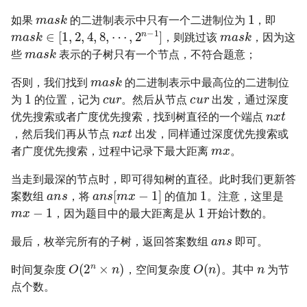
42. 连续子数组的最大和
8.4. 幂集
1
m
a
s
k
如果
的二进制表示中只有一个二进制位为
，即
m
a
s
k
m
a
s
k
∈
[
1
,
2
,
4
,
8
,
⋯
,
2
n
−
1
]
41. 滑动窗口的平均值
43. 1 ～ n 整数中 1 出现的次
8.5. 递归乘法
，则跳过该
，因为这
m
a
s
k
数
些
表示的子树只有一个节点，不符合题意；
42. 最近请求次数
8.6. 汉诺塔问题
m
a
s
k
否则，我们找到
的二进制表示中最高位的二进制位
c
u
r
c
u
r
44. 数字序列中某一位的数字
1
为
的位置，记为
。然后从节点
出发，通过深度
43. 往完全二叉树添加节点
8.7. 无重复字符串的排列组合
n
x
t
优先搜索或者广度优先搜索，找到树直径的一个端点
45. 把数组排成最小的数
n
x
t
44. 二叉树每层的最大值
，然后我们再从节点
出发，同样通过深度优先搜索或
m
x
8.8. 有重复字符串的排列组合
者广度优先搜索，过程中记录下最大距离
。
46. 把数字翻译成字符串
45. 二叉树最底层最左边的值
8.9. 括号
当走到最深的节点时，即可得知树的直径。此时我们更新答
a
n
s
1
a
n
s
[
m
x
−
1
]
47. 礼物的最大价值
案数组
，将
的值加
。注意，这里是
m
x
−
1
1
46. 二叉树的右侧视图
8.10. 颜色填充
，因为题目中的最大距离是从
开始计数的。
48. 最长不含重复字符的子字
a
n
s
47. 二叉树剪枝
符串
8.11. 硬币
最后，枚举完所有的子树，返回答案数组
即可。
n
O
(
2
n
×
n
)
O
(
n
)
48. 序列化与反序列化二叉树
49. 丑数
时间复杂度
，空间复杂度
。其中
为节
8.12. 八皇后
点个数。
49. 从根节点到叶节点的路径
50. 第一个只出现一次的字符
8.13. 堆箱子