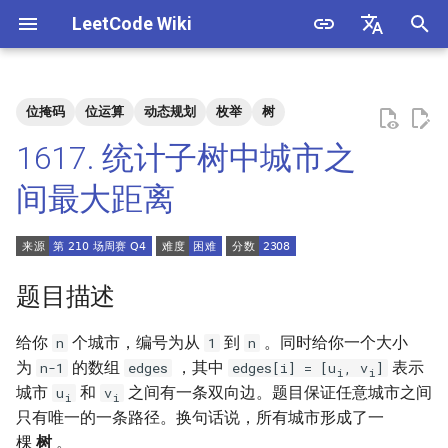
LeetCode Wiki
正
English
在
中文
位掩码
位运算
动态规划
枚举
树
题目描述
3. 数组中重复的数字
1. 整数除法
1.1. 判定字符是否唯一
初
1617. 统计子树中城市之
始
解法
4. 二维数组中的查找
2. 二进制加法
1.2. 判定是否互为字符重排
间最大距离
化
5. 替换空格
3. 前 n 个数字二进制中 1 的个
1.3. URL 化
方法一：二进制枚举 + BFS
搜
数
或 DFS
6. 从尾到头打印链表
1.4. 回文排列
索
题目描述
4. 只出现一次的数字
方法二
引
7. 重建二叉树
1.5. 一次编辑
给你
个城市，编号为从
到
。同时给你一个大小
n
1
n
擎
5. 单词长度的最大乘积
为
的数组
，其中
表示
n-1
edges
edges[i] = [u
, v
]
i
i
9. 用两个栈实现队列
1.6. 字符串压缩
城市
和
之间有一条双向边。题目保证任意城市之间
u
v
i
i
6. 排序数组中两个数字之和
只有唯一的一条路径。换句话说，所有城市形成了一
10.1. 斐波那契数列
1.7. 旋转矩阵
棵
树
。