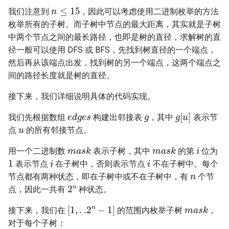
n
≤
15
31. 最近最少使用缓存
34. 二叉树中和为某一值的路
5.2. 二进制数转字符串
我们注意到
，因此可以考虑使用二进制枚举的方法
径
枚举所有的子树。而子树中节点的最大距离，其实就是子树
32. 有效的变位词
5.3. 翻转数位
中两个节点之间的最长路径，也即是树的直径，求解树的直
35. 复杂链表的复制
径一般可以使用 DFS 或 BFS，先找到树直径的一个端点，
33. 变位词组
5.4. 下一个数
然后再从该端点出发，找到树的另一个端点，这两个端点之
36. 二叉搜索树与双向链表
间的路径长度就是树的直径。
34. 外星语言是否排序
5.6. 整数转换
37. 序列化二叉树
接下来，我们详细说明具体的代码实现。
35. 最小时间差
g
5.7. 配对交换
e
d
g
e
s
g
[
u
]
38. 字符串的排列
我们先根据数组
构建出邻接表
，其中
表示节
u
36. 后缀表达式
点
的所有邻接节点。
5.8. 绘制直线
i
m
a
s
k
m
a
s
k
39. 数组中出现次数超过一半
用一个二进制数
表示子树，其中
的第
位为
37. 小行星碰撞
i
i
1
的数字
8.1. 三步问题
表示节点
在子树中，否则表示节点
不在子树中。每个
n
节点都有两种状态，即在子树中或不在子树中，有
个节
38. 每日温度
40. 最小的 k 个数
2
n
8.2. 迷路的机器人
点，因此一共有
种状态。
m
a
s
k
[
1
,
.
.2
n
−
1
]
39. 直方图最大矩形面积
41. 数据流中的中位数
8.3. 魔术索引
接下来，我们在
的范围内枚举子树
，
对于每个子树：
40. 矩阵中最大的矩形