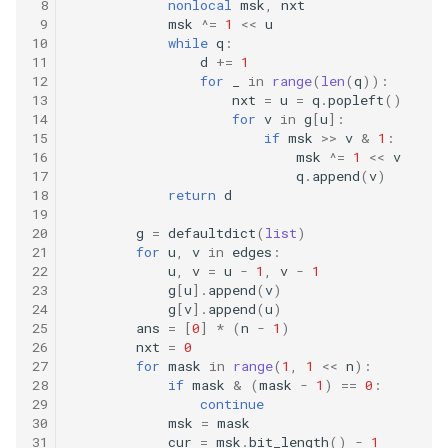
 8
nonlocal
msk
,
nxt
66. 单词之和
 9
msk
^=
1
<<
u
62. 圆圈中最后剩下的数字
16.11. 跳水板
10
while
q
:
11
d
+=
1
67. 最大的异或
63. 股票的最大利润
16.13. 平分正方形
12
for
_
in
range
(
len
(
q
)):
13
nxt
=
u
=
q
.
popleft
()
14
for
v
in
g
[
u
]:
68. 查找插入位置
64. 求 1+2+…+n
16.14. 最佳直线
15
if
msk
>>
v
&
1
:
16
msk
^=
1
<<
v
69. 山峰数组的顶部
65. 不用加减乘除做加法
17
q
.
append
(
v
)
16.15. 珠玑妙算
18
return
d
19
70. 排序数组中只出现一次的
66. 构建乘积数组
16.16. 部分排序
20
g
=
defaultdict
(
list
)
数字
21
for
u
,
v
in
edges
:
67. 把字符串转换成整数
22
u
,
v
=
u
-
1
,
v
-
1
16.17. 连续数列
23
g
[
u
]
.
append
(
v
)
71. 按权重生成随机数
24
g
[
v
]
.
append
(
u
)
68.1. 二叉搜索树的最近公共
16.18. 模式匹配
25
ans
=
[
0
]
*
(
n
-
1
)
72. 求平方根
祖先
26
nxt
=
0
27
for
mask
in
range
(
1
,
1
<<
n
):
16.19. 水域大小
28
if
mask
&
(
mask
-
1
)
==
0
:
73. 狒狒吃香蕉
68.2. 二叉树的最近公共祖先
29
continue
16.20. T9 键盘
30
msk
=
mask
74. 合并区间
31
cur
=
msk
.
bit_length
()
-
1