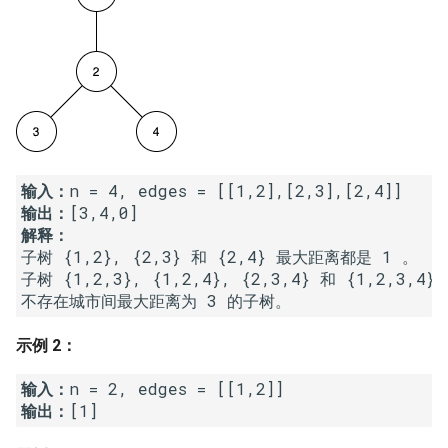
16. 不含重复字符的最长子字
18. 删除链表的节点
2.8. 环路检测
符串
19. 正则表达式匹配
3.1. 三合一
17. 含有所有字符的最短字符
串
20. 表示数值的字符串
3.2. 栈的最小值
18. 有效的回文
21. 调整数组顺序使奇数位于
3.3. 堆盘子
输入：
偶数前面
输出：
19. 最多删除一个字符得到回
3.4. 化栈为队
文
22. 链表中倒数第 k 个节点
子树 {1,2}, {2,3} 和 {2,4} 最大距离都是 1 。

3.5. 栈排序
子树 {1,2,3}, {1,2,4}, {2,3,4} 和 {1,2,3,4
20. 回文子字符串的个数
24. 反转链表
3.6. 动物收容所
21. 删除链表的倒数第 n 个结
25. 合并两个排序的链表
示例 2：
点
4.1. 节点间通路
输入：
26. 树的子结构
输出：
22. 链表中环的入口节点
4.2. 最小高度树
27. 二叉树的镜像