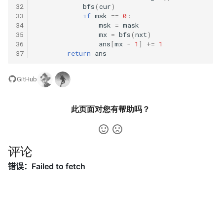
32
bfs
(
cur
)
16.21. 交换和
33
if
msk
==
0
:
75. 数组相对排序
34
msk
=
mask
35
mx
=
bfs
(
nxt
)
16.22. 兰顿蚂蚁
36
ans
[
mx
-
1
]
+=
1
76. 数组中的第 k 大的数字
37
return
ans
16.24. 数对和
77. 链表排序
GitHub
16.25. LRU 缓存
78. 合并排序链表
16.26. 计算器
此页面对您有帮助吗？
79. 所有子集
17.1. 不用加号的加法
80. 含有 k 个元素的组合
评论
17.4. 消失的数字
81. 允许重复选择元素的组合
17.5. 字母与数字
82. 含有重复元素集合的组合
17.6. 2 出现的次数
83. 没有重复元素集合的全排