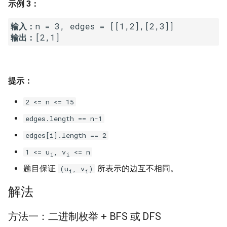
示例 3：
23. 两个链表的第一个重合节
4.3. 特定深度节点链表
点
28. 对称的二叉树
输入：
4.4. 检查平衡性
输出：
24. 反转链表
29. 顺时针打印矩阵
4.5. 合法二叉搜索树
25. 链表中的两数相加
30. 包含 min 函数的栈
提示：
4.6. 后继者
26. 重排链表
31. 栈的压入、弹出序列
2 <= n <= 15
4.8. 首个共同祖先
27. 回文链表
edges.length == n-1
32.1. 从上到下打印二叉树
4.9. 二叉搜索树序列
edges[i].length == 2
28. 展平多级双向链表
32.2. 从上到下打印二叉树 II
1 <= u
, v
<= n
i
i
4.10. 检查子树
29. 排序的循环链表
题目保证
所表示的边互不相同。
(u
, v
)
32.3. 从上到下打印二叉树 III
i
i
4.12. 求和路径
解法
30. 插入、删除和随机访问都
33. 二叉搜索树的后序遍历序
是 O(1) 的容器
列
5.1. 插入
方法一：二进制枚举 + BFS 或 DFS