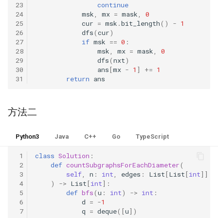
57. 值和下标之差都在给定的
56.2. 数组中数字出现的次数
23
continue
24
msk
,
mx
=
mask
,
0
范围内
II
16.2. 单词频率
25
cur
=
msk
.
bit_length
()
-
1
26
dfs
(
cur
)
58. 日程表
57.2. 和为 s 的连续正数序列
16.3. 交点
27
if
msk
==
0
:
28
msk
,
mx
=
mask
,
0
29
dfs
(
nxt
)
59. 数据流的第 K 大数值
57. 和为 s 的两个数字
16.4. 井字游戏
30
ans
[
mx
-
1
]
+=
1
31
return
ans
60. 出现频率最高的 k 个数字
58.1. 翻转单词顺序
16.5. 阶乘尾数
方法二
61. 和最小的 k 个数对
58.2. 左旋转字符串
16.6. 最小差
62. 实现前缀树
59.1. 滑动窗口的最大值
Python3
Java
C++
Go
TypeScript
16.7. 最大数值
 1
class
Solution
:
63. 替换单词
59.2. 队列的最大值
16.8. 整数的英语表示
 2
def
countSubgraphsForEachDiameter
(
 3
self
,
n
:
int
,
edges
:
List
[
List
[
int
]]
64. 神奇的字典
60. n 个骰子的点数
 4
)
->
List
[
int
]:
16.9. 运算
 5
def
bfs
(
u
:
int
)
->
int
:
 6
d
=
-
1
65. 最短的单词编码
61. 扑克牌中的顺子
16.10. 生存人数
 7
q
=
deque
([
u
])