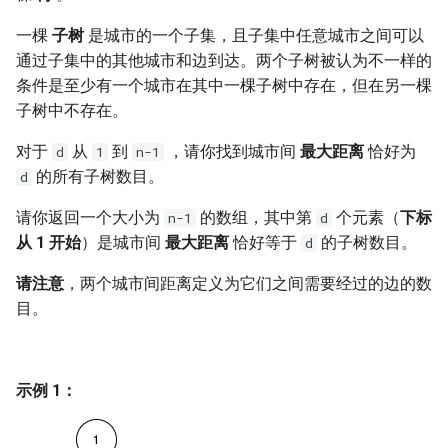
7. 数组中和为 0 的三个数
10.2. 青蛙跳台阶问题
1.8. 零矩阵
一棵
子树
是城市的一个子集，且子集中任意城市之间可以
8. 和大于等于 target 的最短子
通过子集中的其他城市和边到达。两个子树被认为不一样的
数组
11. 旋转数组的最小数字
1.9. 字符串轮转
条件是至少有一个城市在其中一棵子树中存在，但在另一棵
子树中不存在。
9. 乘积小于 K 的子数组
12. 矩阵中的路径
2.1. 移除重复节点
对于
从
到
，请你找到城市间
最大距离
恰好为
d
1
n-1
10. 和为 k 的子数组
的所有子树数目。
13. 机器人的运动范围
2.2. 返回倒数第 k 个节点
d
请你返回一个大小为
的数组，其中第
个元素（
下标
n-1
d
11. 和 1 个数相同的子数组
14.1. 剪绳子
2.3. 删除中间节点
从 1 开始
）是城市间
最大距离
恰好等于
的子树数目。
d
12. 左右两边子数组的和相等
14.2. 剪绳子 II
2.4. 分割链表
请注意
，两个城市间距离定义为它们之间需要经过的边的数
目。
13. 二维子矩阵的和
15. 二进制中 1 的个数
2.5. 链表求和
14. 字符串中的变位词
16. 数值的整数次方
2.6. 回文链表
示例 1：
15. 字符串中的所有变位词
17. 打印从 1 到最大的 n 位数
2.7. 链表相交