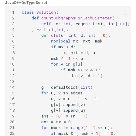
Java
C++
Go
TypeScript
数字之和
 1
class
Solution
:
51. 数组中的逆序对
8.14. 布尔运算
 2
def
countSubgraphsForEachDiameter
(
50. 向下的路径节点之和
 3
self
,
n
:
int
,
edges
:
List
[
List
[
int
]]
52. 两个链表的第一个公共节
10.1. 合并排序的数组
 4
)
->
List
[
int
]:
51. 节点之和最大的路径
点
 5
def
dfs
(
u
:
int
,
d
:
int
=
0
):
 6
nonlocal
mx
,
nxt
,
msk
10.2. 变位词组
 7
if
mx
<
d
:
52. 展平二叉搜索树
53.1. 在排序数组中查找数字 I
 8
mx
,
nxt
=
d
,
u
10.3. 搜索旋转数组
 9
msk
^=
1
<<
u
53. 二叉搜索树中的中序后继
10
for
v
in
g
[
u
]:
53.2. ～ n-1 中缺失的数字
11
if
msk
>>
v
&
1
:
10.5. 稀疏数组搜索
12
dfs
(
v
,
d
+
1
)
54. 所有大于等于节点的值之
54. 二叉搜索树的第 k 大节点
13
和
14
g
=
defaultdict
(
list
)
10.9. 排序矩阵查找
15
for
u
,
v
in
edges
:
55.1. 二叉树的深度
16
u
,
v
=
u
-
1
,
v
-
1
55. 二叉搜索树迭代器
10.10. 数字流的秩
17
g
[
u
]
.
append
(
v
)
55.2. 平衡二叉树
18
g
[
v
]
.
append
(
u
)
56. 二叉搜索树中两个节点之
19
ans
=
[
0
]
*
(
n
-
1
)
10.11. 峰与谷
20
nxt
=
mx
=
0
和
56.1. 数组中数字出现的次数
21
for
mask
in
range
(
1
,
1
<<
n
):
16.1. 交换数字
22
if
mask
&
(
mask
-
1
)
==
0
: