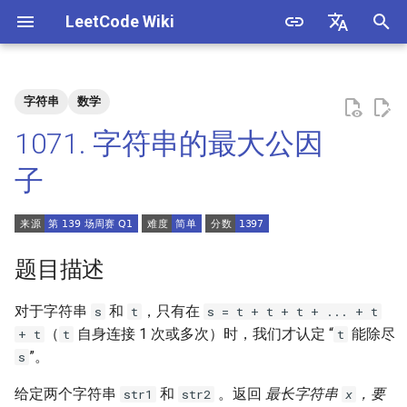
LeetCode Wiki
正
English
在
中文
字符串
数学
题目描述
3. 数组中重复的数字
1. 整数除法
1.1. 判定字符是否唯一
初
1071. 字符串的最大公因
始
解法
4. 二维数组中的查找
2. 二进制加法
1.2. 判定是否互为字符重排
子
化
5. 替换空格
3. 前 n 个数字二进制中 1 的个
1.3. URL 化
方法一
搜
数
6. 从尾到头打印链表
1.4. 回文排列
方法二
索
题目描述
4. 只出现一次的数字
引
7. 重建二叉树
1.5. 一次编辑
对于字符串
和
，只有在
s
t
s = t + t + t + ... + t
擎
5. 单词长度的最大乘积
（
自身连接 1 次或多次）时，我们才认定 “
能除尽
+ t
t
t
9. 用两个栈实现队列
1.6. 字符串压缩
”。
s
6. 排序数组中两个数字之和
10.1. 斐波那契数列
1.7. 旋转矩阵
给定两个字符串
和
。返回
最长字符串
，要
str1
str2
x