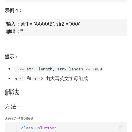
16. 不含重复字符的最长子字
18. 删除链表的节点
2.8. 环路检测
示例 4：
符串
19. 正则表达式匹配
3.1. 三合一
输入：
str1 = "AAAAAB", str2 = "AAA"
17. 含有所有字符的最短字符
输出：
""
串
20. 表示数值的字符串
3.2. 栈的最小值
18. 有效的回文
21. 调整数组顺序使奇数位于
3.3. 堆盘子
提示：
偶数前面
19. 最多删除一个字符得到回
3.4. 化栈为队
1 <= str1.length, str2.length <= 1000
文
22. 链表中倒数第 k 个节点
和
由大写英文字母组成
str1
str2
3.5. 栈排序
20. 回文子字符串的个数
24. 反转链表
解法
3.6. 动物收容所
21. 删除链表的倒数第 n 个结
25. 合并两个排序的链表
方法一
点
4.1. 节点间通路
26. 树的子结构
Java
C++
Go
Rust
22. 链表中环的入口节点
4.2. 最小高度树
 1
class
Solution
:
27. 二叉树的镜像