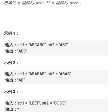
7. 数组中和为 0 的三个数
求满足
能除尽
且
能除尽
。
x
str1
x
str2
10.2. 青蛙跳台阶问题
1.8. 零矩阵
8. 和大于等于 target 的最短子
数组
11. 旋转数组的最小数字
1.9. 字符串轮转
9. 乘积小于 K 的子数组
12. 矩阵中的路径
2.1. 移除重复节点
示例 1：
10. 和为 k 的子数组
13. 机器人的运动范围
2.2. 返回倒数第 k 个节点
输入：
str1 = "ABCABC", str2 = "ABC"
输出：
"ABC"
11. 和 1 个数相同的子数组
14.1. 剪绳子
2.3. 删除中间节点
示例 2：
12. 左右两边子数组的和相等
14.2. 剪绳子 II
2.4. 分割链表
输入：
str1 = "ABABAB", str2 = "ABAB"
输出：
"AB"
13. 二维子矩阵的和
15. 二进制中 1 的个数
2.5. 链表求和
示例 3：
14. 字符串中的变位词
16. 数值的整数次方
2.6. 回文链表
输入：
str1 = "LEET", str2 = "CODE"
15. 字符串中的所有变位词
17. 打印从 1 到最大的 n 位数
2.7. 链表相交
输出：
""