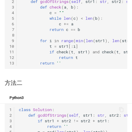
 2
def
gcdOfStrings
(
self
,
str1
:
str
,
str2
:
st
23. 两个链表的第一个重合节
4.3. 特定深度节点链表
 3
def
check
(
a
,
b
):
点
28. 对称的二叉树
 4
c
=
""
 5
while
len
(
c
)
<
len
(
b
):
4.4. 检查平衡性
 6
c
+=
a
24. 反转链表
29. 顺时针打印矩阵
 7
return
c
==
b
4.5. 合法二叉搜索树
 8
25. 链表中的两数相加
 9
for
i
in
range
(
min
(
len
(
str1
),
len
(
str2
30. 包含 min 函数的栈
10
t
=
str1
[:
i
]
4.6. 后继者
11
if
check
(
t
,
str1
)
and
check
(
t
,
str
26. 重排链表
31. 栈的压入、弹出序列
12
return
t
4.8. 首个共同祖先
13
return
''
27. 回文链表
32.1. 从上到下打印二叉树
4.9. 二叉搜索树序列
方法二
28. 展平多级双向链表
32.2. 从上到下打印二叉树 II
4.10. 检查子树
29. 排序的循环链表
Python3
32.3. 从上到下打印二叉树 III
4.12. 求和路径
1
class
Solution
:
30. 插入、删除和随机访问都
33. 二叉搜索树的后序遍历序
2
def
gcdOfStrings
(
self
,
str1
:
str
,
str2
:
str
是 O(1) 的容器
列
5.1. 插入
3
if
str1
+
str2
!=
str2
+
str1
:
4
return
''
5
n
=
gcd
(
len
(
str1
),
len
(
str2
))