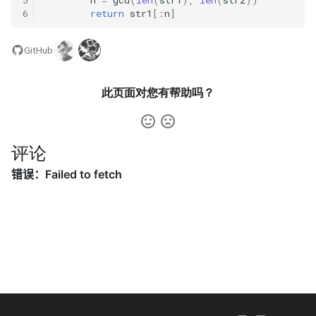
31. 最近最少使用缓存
34. 二叉树中和为某一值的路
5.2. 二进制数转字符串
6
return
str1
[:
n
]
径
32. 有效的变位词
5.3. 翻转数位
GitHub
35. 复杂链表的复制
33. 变位词组
5.4. 下一个数
36. 二叉搜索树与双向链表
此页面对您有帮助吗？
34. 外星语言是否排序
5.6. 整数转换
37. 序列化二叉树
35. 最小时间差
5.7. 配对交换
评论
38. 字符串的排列
36. 后缀表达式
5.8. 绘制直线
39. 数组中出现次数超过一半
37. 小行星碰撞
的数字
8.1. 三步问题
38. 每日温度
40. 最小的 k 个数
8.2. 迷路的机器人
39. 直方图最大矩形面积
41. 数据流中的中位数
8.3. 魔术索引
40. 矩阵中最大的矩形