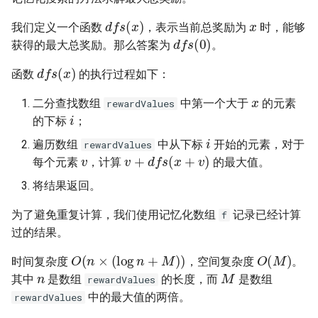
23. 两个链表的第一个重合节
x
4.3. 特定深度节点链表
dfs
(
x
)
点
我们定义一个函数
，表示当前总奖励为
时，能够
28. 对称的二叉树
dfs
(
0
)
获得的最大总奖励。那么答案为
。
4.4. 检查平衡性
24. 反转链表
dfs
(
x
)
29. 顺时针打印矩阵
函数
的执行过程如下：
4.5. 合法二叉搜索树
x
25. 链表中的两数相加
30. 包含 min 函数的栈
二分查找数组
中第一个大于
的元素
rewardValues
i
4.6. 后继者
的下标
；
i
26. 重排链表
31. 栈的压入、弹出序列
遍历数组
中从下标
开始的元素，对于
v
rewardValues
v
+
dfs
(
x
+
v
)
4.8. 首个共同祖先
每个元素
，计算
的最大值。
27. 回文链表
32.1. 从上到下打印二叉树
4.9. 二叉搜索树序列
将结果返回。
28. 展平多级双向链表
32.2. 从上到下打印二叉树 II
为了避免重复计算，我们使用记忆化数组
记录已经计算
f
4.10. 检查子树
过的结果。
29. 排序的循环链表
32.3. 从上到下打印二叉树 III
O
(
n
×
(
log
n
+
M
)
)
O
(
M
)
4.12. 求和路径
时间复杂度
，空间复杂度
。
n
M
30. 插入、删除和随机访问都
33. 二叉搜索树的后序遍历序
其中
是数组
的长度，而
是数组
rewardValues
是 O(1) 的容器
列
5.1. 插入
中的最大值的两倍。
rewardValues