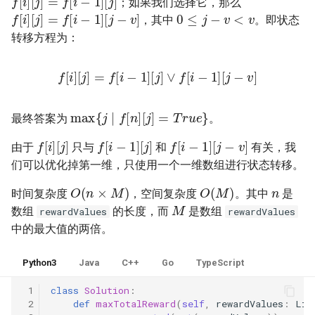
42. 连续子数组的最大和
8.4. 幂集
；如果我们选择它，那么
0
≤
j
−
v
<
v
f
[
i
]
[
j
]
=
f
[
i
−
1
]
[
j
−
v
]
，其中
。即状态
41. 滑动窗口的平均值
43. 1 ～ n 整数中 1 出现的次
8.5. 递归乘法
转移方程为：
数
42. 最近请求次数
f
[
i
]
[
j
]
=
f
[
i
−
1
]
[
j
]
∨
f
[
i
−
1
]
[
j
−
v
]
8.6. 汉诺塔问题
44. 数字序列中某一位的数字
43. 往完全二叉树添加节点
8.7. 无重复字符串的排列组合
max
{
j
∣
f
[
n
]
[
j
]
=
True
}
最终答案为
。
45. 把数组排成最小的数
f
[
i
]
[
j
]
f
[
i
−
1
]
[
j
]
f
[
i
−
1
]
[
j
−
v
]
44. 二叉树每层的最大值
8.8. 有重复字符串的排列组合
由于
只与
和
有关，我
46. 把数字翻译成字符串
们可以优化掉第一维，只使用一个一维数组进行状态转移。
45. 二叉树最底层最左边的值
8.9. 括号
n
O
(
n
×
M
)
O
(
M
)
47. 礼物的最大价值
时间复杂度
，空间复杂度
。其中
是
M
46. 二叉树的右侧视图
8.10. 颜色填充
数组
的长度，而
是数组
rewardValues
rewardValues
48. 最长不含重复字符的子字
中的最大值的两倍。
47. 二叉树剪枝
符串
8.11. 硬币
Python3
Java
C++
Go
TypeScript
48. 序列化与反序列化二叉树
49. 丑数
8.12. 八皇后
 1
class
Solution
:
 2
def
maxTotalReward
(
self
,
rewardValues
:
Lis
49. 从根节点到叶节点的路径
50. 第一个只出现一次的字符
8.13. 堆箱子