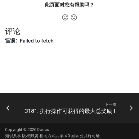
此页面对您有帮助吗？
66. 单词之和
62. 圆圈中最后剩下的数字
16.11. 跳水板
67. 最大的异或
63. 股票的最大利润
16.13. 平分正方形
评论
68. 查找插入位置
64. 求 1+2+…+n
16.14. 最佳直线
69. 山峰数组的顶部
65. 不用加减乘除做加法
16.15. 珠玑妙算
70. 排序数组中只出现一次的
66. 构建乘积数组
16.16. 部分排序
数字
67. 把字符串转换成整数
16.17. 连续数列
71. 按权重生成随机数
68.1. 二叉搜索树的最近公共
16.18. 模式匹配
下一页
72. 求平方根
祖先
3181. 执行操作可获得的最大总奖励 II
16.19. 水域大小
73. 狒狒吃香蕉
68.2. 二叉树的最近公共祖先
Copyright © 2026
Doocs
16.20. T9 键盘
知识共享 版权归属-相同方式共享 4.0 国际 公共许可证
74. 合并区间