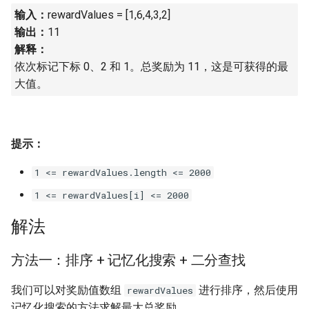
输入：
rewardValues = [1,6,4,3,2]
16. 不含重复字符的最长子字
18. 删除链表的节点
2.8. 环路检测
符串
输出：
11
解释：
19. 正则表达式匹配
3.1. 三合一
17. 含有所有字符的最短字符
依次标记下标 0、2 和 1。总奖励为 11，这是可获得的最
串
20. 表示数值的字符串
3.2. 栈的最小值
大值。
18. 有效的回文
21. 调整数组顺序使奇数位于
3.3. 堆盘子
偶数前面
提示：
19. 最多删除一个字符得到回
3.4. 化栈为队
文
22. 链表中倒数第 k 个节点
1 <= rewardValues.length <= 2000
3.5. 栈排序
1 <= rewardValues[i] <= 2000
20. 回文子字符串的个数
24. 反转链表
3.6. 动物收容所
解法
21. 删除链表的倒数第 n 个结
25. 合并两个排序的链表
点
4.1. 节点间通路
方法一：排序 + 记忆化搜索 + 二分查找
26. 树的子结构
22. 链表中环的入口节点
4.2. 最小高度树
我们可以对奖励值数组
进行排序，然后使用
rewardValues
27. 二叉树的镜像
记忆化搜索的方法求解最大总奖励。