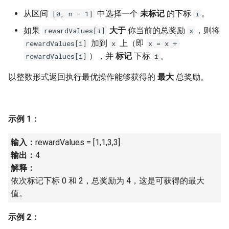
7. 数组中和为 0 的三个数
从区间
中选择一个
未标记
的下标
。
[0, n - 1]
i
10.2. 青蛙跳台阶问题
1.8. 零矩阵
8. 和大于等于 target 的最短子
如果
大于
你当前的总奖励
，则将
rewardValues[i]
x
数组
11. 旋转数组的最小数字
1.9. 字符串轮转
加到
上（即
rewardValues[i]
x
x = x +
），并
标记
下标
。
rewardValues[i]
i
9. 乘积小于 K 的子数组
12. 矩阵中的路径
2.1. 移除重复节点
以整数形式返回执行最优操作能够获得的
最大
总奖励。
10. 和为 k 的子数组
13. 机器人的运动范围
2.2. 返回倒数第 k 个节点
11. 和 1 个数相同的子数组
14.1. 剪绳子
2.3. 删除中间节点
示例 1：
12. 左右两边子数组的和相等
14.2. 剪绳子 II
2.4. 分割链表
输入：
rewardValues = [1,1,3,3]
输出：
4
13. 二维子矩阵的和
15. 二进制中 1 的个数
2.5. 链表求和
解释：
依次标记下标 0 和 2，总奖励为 4，这是可获得的最大
14. 字符串中的变位词
16. 数值的整数次方
2.6. 回文链表
值。
15. 字符串中的所有变位词
17. 打印从 1 到最大的 n 位数
2.7. 链表相交
示例 2：