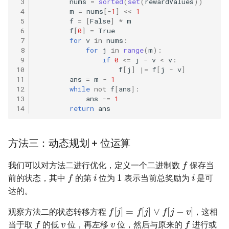
 3
nums
=
sorted
(
set
(
rewardValues
))
数字之和
 4
m
=
nums
[
-
1
]
<<
1
51. 数组中的逆序对
 5
f
=
[
False
]
*
m
8.14. 布尔运算
 6
f
[
0
]
=
True
50. 向下的路径节点之和
 7
for
v
in
nums
:
52. 两个链表的第一个公共节
10.1. 合并排序的数组
 8
for
j
in
range
(
m
):
51. 节点之和最大的路径
点
 9
if
0
<=
j
-
v
<
v
:
10
f
[
j
]
|=
f
[
j
-
v
]
10.2. 变位词组
11
ans
=
m
-
1
52. 展平二叉搜索树
53.1. 在排序数组中查找数字 I
12
while
not
f
[
ans
]:
10.3. 搜索旋转数组
13
ans
-=
1
53. 二叉搜索树中的中序后继
53.2. ～ n-1 中缺失的数字
14
return
ans
10.5. 稀疏数组搜索
54. 所有大于等于节点的值之
54. 二叉搜索树的第 k 大节点
方法三：动态规划 + 位运算
和
10.9. 排序矩阵查找
f
55.1. 二叉树的深度
我们可以对方法二进行优化，定义一个二进制数
保存当
i
i
1
f
55. 二叉搜索树迭代器
10.10. 数字流的秩
前的状态，其中
的第
位为
表示当前总奖励为
是可
55.2. 平衡二叉树
达的。
56. 二叉搜索树中两个节点之
10.11. 峰与谷
f
[
j
]
=
f
[
j
]
∨
f
[
j
−
v
]
和
56.1. 数组中数字出现的次数
观察方法二的状态转移方程
，这相
v
v
f
f
16.1. 交换数字
当于取
的低
位，再左移
位，然后与原来的
进行或