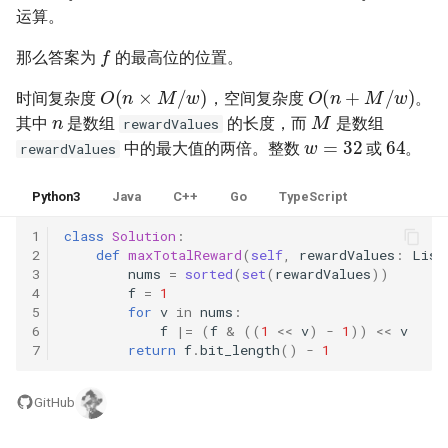
57. 值和下标之差都在给定的
56.2. 数组中数字出现的次数
运算。
范围内
II
16.2. 单词频率
f
那么答案为
的最高位的位置。
O
(
n
×
M
/
w
)
O
(
n
+
M
/
w
)
58. 日程表
57.2. 和为 s 的连续正数序列
16.3. 交点
时间复杂度
，空间复杂度
。
n
M
其中
是数组
的长度，而
是数组
rewardValues
w
=
32
64
59. 数据流的第 K 大数值
57. 和为 s 的两个数字
16.4. 井字游戏
中的最大值的两倍。整数
或
。
rewardValues
60. 出现频率最高的 k 个数字
58.1. 翻转单词顺序
16.5. 阶乘尾数
Python3
Java
C++
Go
TypeScript
61. 和最小的 k 个数对
58.2. 左旋转字符串
16.6. 最小差
1
class
Solution
:
2
def
maxTotalReward
(
self
,
rewardValues
:
List
3
nums
=
sorted
(
set
(
rewardValues
))
62. 实现前缀树
59.1. 滑动窗口的最大值
16.7. 最大数值
4
f
=
1
5
for
v
in
nums
:
63. 替换单词
59.2. 队列的最大值
16.8. 整数的英语表示
6
f
|=
(
f
&
((
1
<<
v
)
-
1
))
<<
v
7
return
f
.
bit_length
()
-
1
64. 神奇的字典
60. n 个骰子的点数
16.9. 运算
GitHub
65. 最短的单词编码
61. 扑克牌中的顺子
16.10. 生存人数