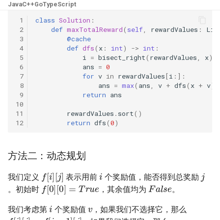
31. 最近最少使用缓存
34. 二叉树中和为某一值的路
5.2. 二进制数转字符串
Java
C++
Go
TypeScript
径
 1
class
Solution
:
32. 有效的变位词
5.3. 翻转数位
 2
def
maxTotalReward
(
self
,
rewardValues
:
Lis
 3
@cache
35. 复杂链表的复制
 4
def
dfs
(
x
:
int
)
->
int
:
33. 变位词组
5.4. 下一个数
 5
i
=
bisect_right
(
rewardValues
,
x
)
36. 二叉搜索树与双向链表
 6
ans
=
0
34. 外星语言是否排序
 7
for
v
in
rewardValues
[
i
:]:
5.6. 整数转换
 8
ans
=
max
(
ans
,
v
+
dfs
(
x
+
v
))
37. 序列化二叉树
 9
return
ans
35. 最小时间差
5.7. 配对交换
10
38. 字符串的排列
11
rewardValues
.
sort
()
12
return
dfs
(
0
)
36. 后缀表达式
5.8. 绘制直线
39. 数组中出现次数超过一半
37. 小行星碰撞
的数字
8.1. 三步问题
方法二：动态规划
i
j
f
[
i
]
[
j
]
38. 每日温度
40. 最小的 k 个数
8.2. 迷路的机器人
我们定义
表示用前
个奖励值，能否得到总奖励
False
f
[
0
]
[
0
]
=
True
。初始时
，其余值均为
。
39. 直方图最大矩形面积
41. 数据流中的中位数
8.3. 魔术索引
v
i
我们考虑第
个奖励值
，如果我们不选择它，那么
f
[
i
]
[
j
]
=
f
[
i
−
1
]
[
j
]
40. 矩阵中最大的矩形