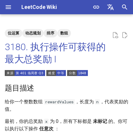
LeetCode Wiki
正
English
在
中文
位运算
动态规划
排序
数组
题目描述
3. 数组中重复的数字
1. 整数除法
1.1. 判定字符是否唯一
初
3180. 执行操作可获得的
始
解法
4. 二维数组中的查找
2. 二进制加法
1.2. 判定是否互为字符重排
最大总奖励 I
化
5. 替换空格
3. 前 n 个数字二进制中 1 的个
1.3. URL 化
方法一：排序 + 记忆化搜索
搜
数
+ 二分查找
6. 从尾到头打印链表
1.4. 回文排列
索
题目描述
4. 只出现一次的数字
方法二：动态规划
引
7. 重建二叉树
1.5. 一次编辑
给你一个整数数组
，长度为
，代表奖励的
rewardValues
n
擎
5. 单词长度的最大乘积
方法三：动态规划 + 位运算
值。
9. 用两个栈实现队列
1.6. 字符串压缩
6. 排序数组中两个数字之和
最初，你的总奖励
为 0，所有下标都是
未标记
的。你可
x
10.1. 斐波那契数列
1.7. 旋转矩阵
以执行以下操作
任意次
：