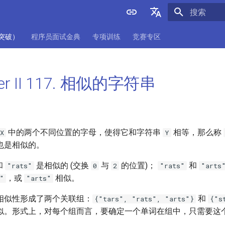
正在初始化
English
项突破）
程序员面试金典
专项训练
竞赛专区
中文
er II 117. 相似的字符串
中的两个不同位置的字母，使得它和字符串
相等，那么称
X
Y
也是相似的。
和
是相似的 (交换
与
的位置)；
和
"rats"
0
2
"rats"
"arts
，或
相似。
"
"arts"
相似性形成了两个关联组：
和
{"tars", "rats", "arts"}
{"s
似。形式上，对每个组而言，要确定一个单词在组中，只需要这