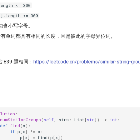
length <= 300
i].length <= 300
包含小写字母。
有单词都具有相同的长度，且是彼此的字母异位词。
 839 题相同：
https://leetcode.cn/problems/similar-string-gro
lution
:
numSimilarGroups
(
self
,
strs
:
List
[
str
])
->
int
:
def
find
(
x
):
if
p
[
x
]
!=
x
:
p
[
x
]
=
find
(
p
[
x
])