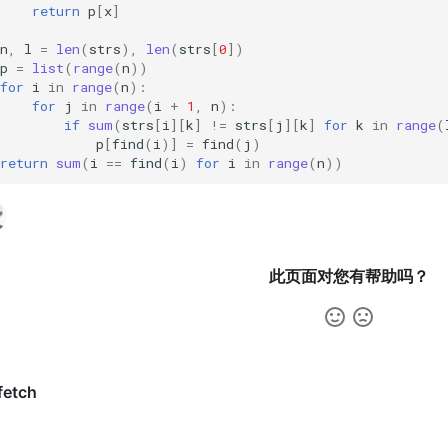
return
p
[
x
]
n
,
l
=
len
(
strs
),
len
(
strs
[
0
])
p
=
list
(
range
(
n
))
for
i
in
range
(
n
):
for
j
in
range
(
i
+
1
,
n
):
if
sum
(
strs
[
i
][
k
]
!=
strs
[
j
][
k
]
for
k
in
range
(
p
[
find
(
i
)]
=
find
(
j
)
return
sum
(
i
==
find
(
i
)
for
i
in
range
(
n
))
此页面对您有帮助吗？