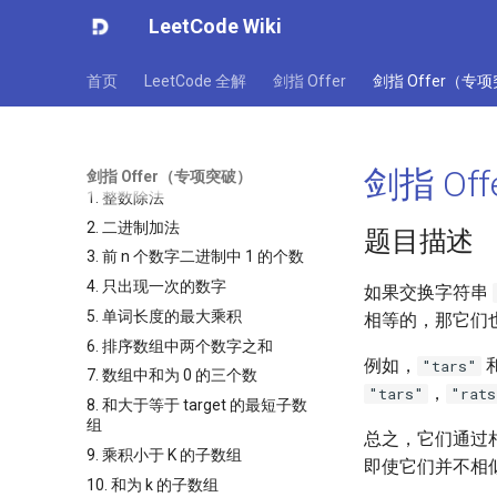
LeetCode Wiki
首页
LeetCode 全解
剑指 Offer
剑指 Offer（专
剑指 Off
剑指 Offer（专项突破）
1. 整数除法
2. 二进制加法
题目描述
3. 前 n 个数字二进制中 1 的个数
4. 只出现一次的数字
如果交换字符串
5. 单词长度的最大乘积
相等的，那它们
6. 排序数组中两个数字之和
例如，
"tars"
7. 数组中和为 0 的三个数
，
"tars"
"rats
8. 和大于等于 target 的最短子数
组
总之，它们通过
9. 乘积小于 K 的子数组
即使它们并不相
10. 和为 k 的子数组