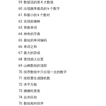
59. 数据流的第 K 大数值
60. 出现频率最高的 k 个数字
61. 和最小的 k 个数对
62. 实现前缀树
63. 替换单词
64. 神奇的字典
65. 最短的单词编码
66. 单词之和
67. 最大的异或
68. 查找插入位置
69. 山峰数组的顶部
70. 排序数组中只出现一次的数字
71. 按权重生成随机数
72. 求平方根
73. 狒狒吃香蕉
74. 合并区间
75. 数组相对排序