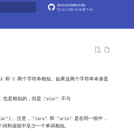
doocs/leetcode
v0.3.0
36.4k
9.5k
搜索引擎
和
两个字符串相似。如果这两个字符串本身是
X
Y
也是相似的，但是
不与
"
"star"
。注意，
和
是在同一组中，
tar"}
"tars"
"arts"
个词和该组中至少一个单词相似。