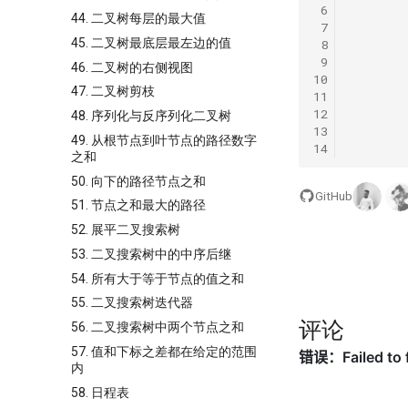
 6
44. 二叉树每层的最大值
 7
45. 二叉树最底层最左边的值
 8
 9
46. 二叉树的右侧视图
10
47. 二叉树剪枝
11
12
48. 序列化与反序列化二叉树
13
49. 从根节点到叶节点的路径数字
14
之和
50. 向下的路径节点之和
GitHub
51. 节点之和最大的路径
52. 展平二叉搜索树
53. 二叉搜索树中的中序后继
54. 所有大于等于节点的值之和
55. 二叉搜索树迭代器
评论
56. 二叉搜索树中两个节点之和
57. 值和下标之差都在给定的范围
内
58. 日程表