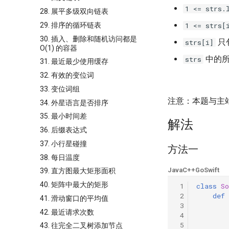
1 <= strs.
28. 展平多级双向链表
1 <= strs[
29. 排序的循环链表
30. 插入、删除和随机访问都是
只
strs[i]
O(1) 的容器
中的所
strs
31. 最近最少使用缓存
32. 有效的变位词
33. 变位词组
注意：本题与主站
34. 外星语言是否排序
35. 最小时间差
解法
36. 后缀表达式
37. 小行星碰撞
方法一
38. 每日温度
Java
C++
Go
Swift
39. 直方图最大矩形面积
40. 矩阵中最大的矩形
 1
class
So
 2
def
41. 滑动窗口的平均值
 3
42. 最近请求次数
 4
 5
43. 往完全二叉树添加节点