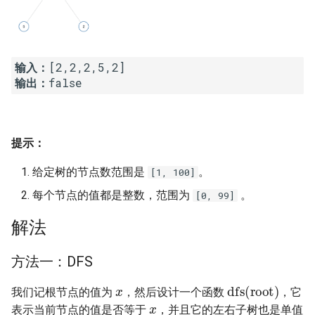
16. 不含重复字符的最长子字
18. 删除链表的节点
2.8. 环路检测
符串
19. 正则表达式匹配
3.1. 三合一
输入：
17. 含有所有字符的最短字符
输出：
串
20. 表示数值的字符串
3.2. 栈的最小值
18. 有效的回文
21. 调整数组顺序使奇数位于
3.3. 堆盘子
偶数前面
提示：
19. 最多删除一个字符得到回
3.4. 化栈为队
文
22. 链表中倒数第 k 个节点
给定树的节点数范围是
。
[1, 100]
3.5. 栈排序
每个节点的值都是整数，范围为
。
[0, 99]
20. 回文子字符串的个数
24. 反转链表
3.6. 动物收容所
解法
21. 删除链表的倒数第 n 个结
25. 合并两个排序的链表
点
4.1. 节点间通路
方法一：DFS
26. 树的子结构
x
dfs
(
root
)
22. 链表中环的入口节点
4.2. 最小高度树
我们记根节点的值为
，然后设计一个函数
，它
x
27. 二叉树的镜像
表示当前节点的值是否等于
，并且它的左右子树也是单值