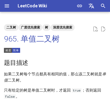
LeetCode Wiki
正
English
在
中文
二叉树
广度优先搜索
树
深度优先搜索
题目描述
3. 数组中重复的数字
1. 整数除法
1.1. 判定字符是否唯一
初
965. 单值二叉树
始
解法
4. 二维数组中的查找
2. 二进制加法
1.2. 判定是否互为字符重排
化
5. 替换空格
3. 前 n 个数字二进制中 1 的个
1.3. URL 化
方法一：DFS
搜
题目描述
数
6. 从尾到头打印链表
1.4. 回文排列
索
如果二叉树每个节点都具有相同的值，那么该二叉树就是
单
4. 只出现一次的数字
引
值
二叉树。
7. 重建二叉树
1.5. 一次编辑
擎
5. 单词长度的最大乘积
只有给定的树是单值二叉树时，才返回
；否则返回
true
9. 用两个栈实现队列
1.6. 字符串压缩
。
false
6. 排序数组中两个数字之和
10.1. 斐波那契数列
1.7. 旋转矩阵