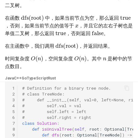
23. 两个链表的第一个重合节
4.3. 特定深度节点链表
二叉树。
点
true
28. 对称的二叉树
dfs
(
root
)
在函数
中，如果当前节点为空，那么返回
x
4.4. 检查平衡性
，否则，如果当前节点的值等于
，并且它的左右子树也是
24. 反转链表
true
29. 顺时针打印矩阵
false
单值二叉树，那么返回
，否则返回
。
4.5. 合法二叉搜索树
dfs
(
root
)
25. 链表中的两数相加
30. 包含 min 函数的栈
在主函数中，我们调用
，并返回结果。
4.6. 后继者
n
O
(
n
)
O
(
n
)
26. 重排链表
31. 栈的压入、弹出序列
时间复杂度
，空间复杂度
。其中
是树中的节
4.8. 首个共同祖先
点数目。
27. 回文链表
32.1. 从上到下打印二叉树
Java
C++
Go
TypeScript
Rust
4.9. 二叉搜索树序列
28. 展平多级双向链表
32.2. 从上到下打印二叉树 II
 1
# Definition for a binary tree node.
 2
# class TreeNode:
4.10. 检查子树
 3
#     def __init__(self, val=0, left=None, rig
29. 排序的循环链表
32.3. 从上到下打印二叉树 III
 4
#         self.val = val
4.12. 求和路径
 5
#         self.left = left
30. 插入、删除和随机访问都
 6
#         self.right = right
33. 二叉搜索树的后序遍历序
 7
class
Solution
:
是 O(1) 的容器
列
5.1. 插入
 8
def
isUnivalTree
(
self
,
root
:
Optional
[
Tree
 9
def
dfs
(
root
:
Optional
[
TreeNode
])
->
b