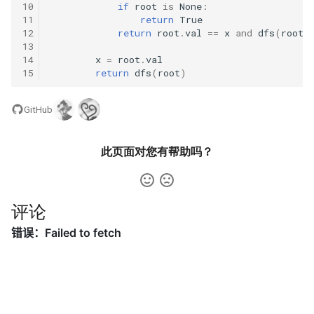
31. 最近最少使用缓存
34. 二叉树中和为某一值的路
10
if
root
is
None
:
5.2. 二进制数转字符串
11
return
True
径
12
return
root
.
val
==
x
and
dfs
(
root
.
32. 有效的变位词
5.3. 翻转数位
13
35. 复杂链表的复制
14
x
=
root
.
val
33. 变位词组
15
return
dfs
(
root
)
5.4. 下一个数
36. 二叉搜索树与双向链表
34. 外星语言是否排序
5.6. 整数转换
GitHub
37. 序列化二叉树
35. 最小时间差
5.7. 配对交换
此页面对您有帮助吗？
38. 字符串的排列
36. 后缀表达式
5.8. 绘制直线
39. 数组中出现次数超过一半
评论
37. 小行星碰撞
的数字
8.1. 三步问题
38. 每日温度
40. 最小的 k 个数
8.2. 迷路的机器人
39. 直方图最大矩形面积
41. 数据流中的中位数
8.3. 魔术索引
40. 矩阵中最大的矩形