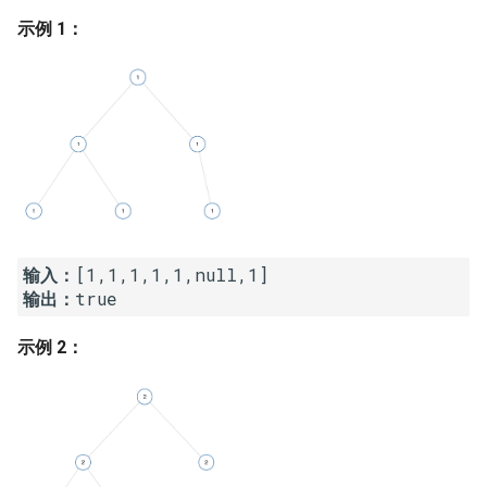
7. 数组中和为 0 的三个数
示例 1：
10.2. 青蛙跳台阶问题
1.8. 零矩阵
8. 和大于等于 target 的最短子
数组
11. 旋转数组的最小数字
1.9. 字符串轮转
9. 乘积小于 K 的子数组
12. 矩阵中的路径
2.1. 移除重复节点
10. 和为 k 的子数组
13. 机器人的运动范围
2.2. 返回倒数第 k 个节点
11. 和 1 个数相同的子数组
14.1. 剪绳子
2.3. 删除中间节点
输入：
输出：
12. 左右两边子数组的和相等
14.2. 剪绳子 II
2.4. 分割链表
示例 2：
13. 二维子矩阵的和
15. 二进制中 1 的个数
2.5. 链表求和
14. 字符串中的变位词
16. 数值的整数次方
2.6. 回文链表
15. 字符串中的所有变位词
17. 打印从 1 到最大的 n 位数
2.7. 链表相交