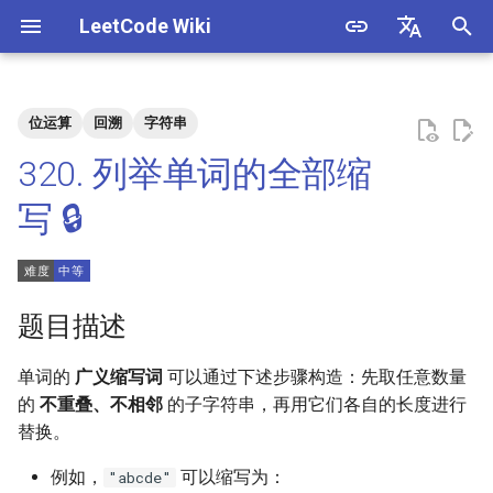
LeetCode Wiki
正
English
在
中文
位运算
回溯
字符串
题目描述
3. 数组中重复的数字
1. 整数除法
1.1. 判定字符是否唯一
初
320. 列举单词的全部缩
始
解法
4. 二维数组中的查找
2. 二进制加法
1.2. 判定是否互为字符重排
写 🔒
化
5. 替换空格
3. 前 n 个数字二进制中 1 的个
1.3. URL 化
方法一：DFS
搜
数
6. 从尾到头打印链表
1.4. 回文排列
方法二：二进制枚举
索
题目描述
4. 只出现一次的数字
引
7. 重建二叉树
1.5. 一次编辑
单词的
广义缩写词
可以通过下述步骤构造：先取任意数量
擎
5. 单词长度的最大乘积
的
不重叠、不相邻
的
子字符串
，再用它们各自的长度进行
9. 用两个栈实现队列
1.6. 字符串压缩
替换。
6. 排序数组中两个数字之和
10.1. 斐波那契数列
1.7. 旋转矩阵
例如，
可以缩写为：
"abcde"