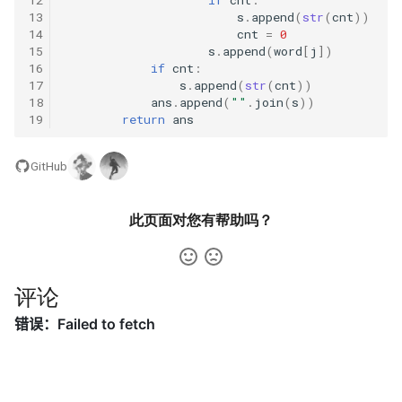
数字之和
13
s
.
append
(
str
(
cnt
))
14
cnt
=
0
51. 数组中的逆序对
8.14. 布尔运算
15
s
.
append
(
word
[
j
])
50. 向下的路径节点之和
16
if
cnt
:
52. 两个链表的第一个公共节
10.1. 合并排序的数组
17
s
.
append
(
str
(
cnt
))
51. 节点之和最大的路径
18
ans
.
append
(
""
.
join
(
s
))
点
19
return
ans
10.2. 变位词组
52. 展平二叉搜索树
53.1. 在排序数组中查找数字 I
GitHub
10.3. 搜索旋转数组
53. 二叉搜索树中的中序后继
53.2. ～ n-1 中缺失的数字
10.5. 稀疏数组搜索
此页面对您有帮助吗？
54. 所有大于等于节点的值之
54. 二叉搜索树的第 k 大节点
和
10.9. 排序矩阵查找
55.1. 二叉树的深度
评论
55. 二叉搜索树迭代器
10.10. 数字流的秩
55.2. 平衡二叉树
56. 二叉搜索树中两个节点之
10.11. 峰与谷
和
56.1. 数组中数字出现的次数
16.1. 交换数字