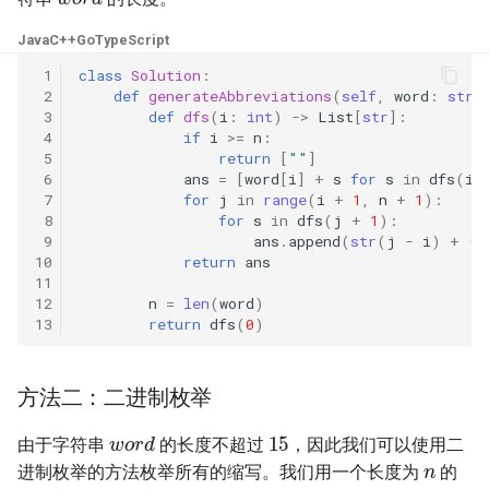
31. 最近最少使用缓存
34. 二叉树中和为某一值的路
5.2. 二进制数转字符串
径
Java
C++
Go
TypeScript
32. 有效的变位词
5.3. 翻转数位
 1
class
Solution
:
35. 复杂链表的复制
 2
def
generateAbbreviations
(
self
,
word
:
str
)
33. 变位词组
 3
def
dfs
(
i
:
int
)
->
List
[
str
]:
5.4. 下一个数
 4
if
i
>=
n
:
36. 二叉搜索树与双向链表
 5
return
[
""
]
34. 外星语言是否排序
5.6. 整数转换
 6
ans
=
[
word
[
i
]
+
s
for
s
in
dfs
(
i
37. 序列化二叉树
 7
for
j
in
range
(
i
+
1
,
n
+
1
):
35. 最小时间差
 8
for
s
in
dfs
(
j
+
1
):
5.7. 配对交换
 9
ans
.
append
(
str
(
j
-
i
)
+
(
w
38. 字符串的排列
10
return
ans
36. 后缀表达式
5.8. 绘制直线
11
39. 数组中出现次数超过一半
12
n
=
len
(
word
)
13
return
dfs
(
0
)
37. 小行星碰撞
的数字
8.1. 三步问题
38. 每日温度
40. 最小的 k 个数
8.2. 迷路的机器人
方法二：二进制枚举
15
w
o
r
d
39. 直方图最大矩形面积
41. 数据流中的中位数
8.3. 魔术索引
由于字符串
的长度不超过
，因此我们可以使用二
n
进制枚举的方法枚举所有的缩写。我们用一个长度为
的
i
0
40. 矩阵中最大的矩形