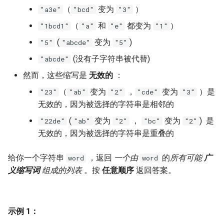
7. 数组中和为 0 的三个数
（
变为
）
"a3e"
"bcd"
"3"
10.2. 青蛙跳台阶问题
1.8. 零矩阵
（
和
都变为
）
"1bcd1"
"a"
"e"
"1"
8. 和大于等于 target 的最短子
数组
11. 旋转数组的最小数字
1.9. 字符串轮转
(
变为
)
"5"
"abcde"
"5"
(没有子字符串被代替)
"abcde"
9. 乘积小于 K 的子数组
12. 矩阵中的路径
2.1. 移除重复节点
然而，这些缩写是
无效的
：
10. 和为 k 的子数组
13. 机器人的运动范围
2.2. 返回倒数第 k 个节点
（
变为
，
变为
）是
"23"
"ab"
"2"
"cde"
"3"
无效的，因为被选择的字符串是相邻的
11. 和 1 个数相同的子数组
14.1. 剪绳子
2.3. 删除中间节点
(
变为
，
变为
) 是
"22de"
"ab"
"2"
"bc"
"2"
无效的，因为被选择的字符串是重叠的
12. 左右两边子数组的和相等
14.2. 剪绳子 II
2.4. 分割链表
给你一个字符串
，返回
一个由
的
所有可能
广
word
word
13. 二维子矩阵的和
15. 二进制中 1 的个数
2.5. 链表求和
义缩写词
组成的列表
。按
任意顺序
返回答案。
14. 字符串中的变位词
16. 数值的整数次方
2.6. 回文链表
15. 字符串中的所有变位词
17. 打印从 1 到最大的 n 位数
2.7. 链表相交
示例 1：