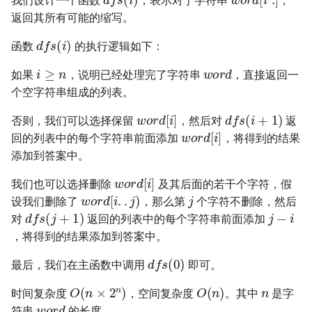
我们设计一个函数
，表示对于字符串
，
23. 两个链表的第一个重合节
4.3. 特定深度节点链表
返回其所有可能的缩写。
点
28. 对称的二叉树
d
f
s
(
i
)
4.4. 检查平衡性
函数
的执行逻辑如下：
24. 反转链表
i
≥
n
w
o
r
d
29. 顺时针打印矩阵
如果
，说明已经处理完了字符串
，直接返回一
4.5. 合法二叉搜索树
个空字符串组成的列表。
25. 链表中的两数相加
30. 包含 min 函数的栈
w
o
r
d
[
i
]
d
f
s
(
i
+
1
)
4.6. 后继者
否则，我们可以选择保留
，然后对
返
w
o
r
d
[
i
]
26. 重排链表
31. 栈的压入、弹出序列
回的列表中的每个字符串前面添加
，将得到的结果
4.8. 首个共同祖先
添加到答案中。
27. 回文链表
32.1. 从上到下打印二叉树
w
o
r
d
[
i
]
4.9. 二叉搜索树序列
我们也可以选择删除
及其后面的若干个字符，假
j
w
o
r
d
[
i
.
.
j
)
28. 展平多级双向链表
32.2. 从上到下打印二叉树 II
设我们删除了
，那么第
个字符不删除，然后
j
−
i
d
f
s
(
j
+
1
)
4.10. 检查子树
对
返回的列表中的每个字符串前面添加
29. 排序的循环链表
32.3. 从上到下打印二叉树 III
，将得到的结果添加到答案中。
4.12. 求和路径
d
f
s
(
0
)
30. 插入、删除和随机访问都
最后，我们在主函数中调用
即可。
33. 二叉搜索树的后序遍历序
n
O
(
n
×
2
n
)
O
(
n
)
是 O(1) 的容器
列
5.1. 插入
时间复杂度
，空间复杂度
。其中
是字
w
o
r
d
符串
的长度。