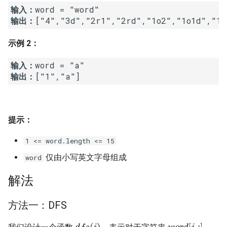
输入：
16. 不含重复字符的最长子字
18. 删除链表的节点
2.8. 环路检测
输出：
符串
19. 正则表达式匹配
3.1. 三合一
示例 2：
17. 含有所有字符的最短字符
串
20. 表示数值的字符串
3.2. 栈的最小值
输入：
输出：
18. 有效的回文
21. 调整数组顺序使奇数位于
3.3. 堆盘子
偶数前面
19. 最多删除一个字符得到回
3.4. 化栈为队
提示：
文
22. 链表中倒数第 k 个节点
3.5. 栈排序
1 <= word.length <= 15
20. 回文子字符串的个数
24. 反转链表
仅由小写英文字母组成
word
3.6. 动物收容所
21. 删除链表的倒数第 n 个结
25. 合并两个排序的链表
解法
点
4.1. 节点间通路
26. 树的子结构
方法一：DFS
22. 链表中环的入口节点
4.2. 最小高度树
d
f
s
(
i
)
w
o
r
d
[
i
:
]
27. 二叉树的镜像