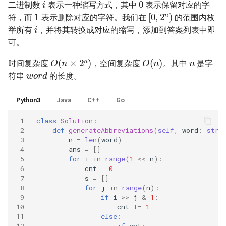
42. 连续子数组的最大和
8.4. 幂集
二进制数
表示一种缩写方式，其中
表示保留对应的字
1
[
0
,
2
n
)
符，而
表示删除对应的字符。我们在
的范围内枚
i
41. 滑动窗口的平均值
43. 1 ～ n 整数中 1 出现的次
8.5. 递归乘法
举所有
，并将其转换成对应的缩写，添加到答案列表中即
数
可。
42. 最近请求次数
8.6. 汉诺塔问题
n
O
(
n
×
2
n
)
O
(
n
)
44. 数字序列中某一位的数字
时间复杂度
，空间复杂度
。其中
是字
w
o
r
d
43. 往完全二叉树添加节点
8.7. 无重复字符串的排列组合
符串
的长度。
45. 把数组排成最小的数
44. 二叉树每层的最大值
8.8. 有重复字符串的排列组合
Python3
Java
C++
Go
46. 把数字翻译成字符串
 1
class
Solution
:
45. 二叉树最底层最左边的值
8.9. 括号
 2
def
generateAbbreviations
(
self
,
word
:
str
)
47. 礼物的最大价值
 3
n
=
len
(
word
)
46. 二叉树的右侧视图
 4
ans
=
[]
8.10. 颜色填充
 5
for
i
in
range
(
1
<<
n
):
48. 最长不含重复字符的子字
 6
cnt
=
0
47. 二叉树剪枝
符串
8.11. 硬币
 7
s
=
[]
 8
for
j
in
range
(
n
):
48. 序列化与反序列化二叉树
 9
if
i
>>
j
&
1
:
49. 丑数
8.12. 八皇后
10
cnt
+=
1
11
else
:
49. 从根节点到叶节点的路径
50. 第一个只出现一次的字符
8.13. 堆箱子
12
if
cnt
: