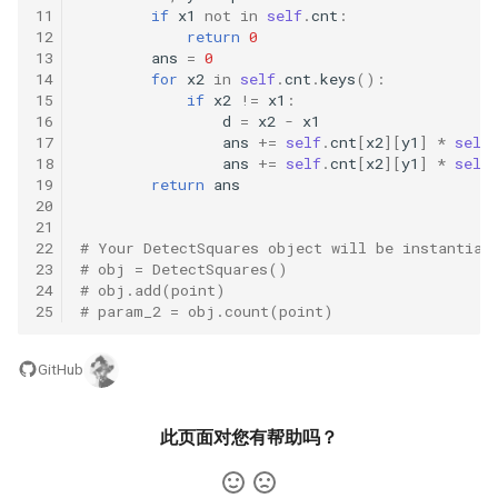
11
if
x1
not
in
self
.
cnt
:
数字之和
12
return
0
51. 数组中的逆序对
8.14. 布尔运算
13
ans
=
0
50. 向下的路径节点之和
14
for
x2
in
self
.
cnt
.
keys
():
52. 两个链表的第一个公共节
15
if
x2
!=
x1
:
10.1. 合并排序的数组
16
d
=
x2
-
x1
51. 节点之和最大的路径
点
17
ans
+=
self
.
cnt
[
x2
][
y1
]
*
self
10.2. 变位词组
18
ans
+=
self
.
cnt
[
x2
][
y1
]
*
self
52. 展平二叉搜索树
53.1. 在排序数组中查找数字 I
19
return
ans
20
10.3. 搜索旋转数组
21
53. 二叉搜索树中的中序后继
53.2. ～ n-1 中缺失的数字
22
# Your DetectSquares object will be instantiat
10.5. 稀疏数组搜索
23
# obj = DetectSquares()
54. 所有大于等于节点的值之
54. 二叉搜索树的第 k 大节点
24
# obj.add(point)
25
# param_2 = obj.count(point)
和
10.9. 排序矩阵查找
55.1. 二叉树的深度
55. 二叉搜索树迭代器
GitHub
10.10. 数字流的秩
55.2. 平衡二叉树
56. 二叉搜索树中两个节点之
10.11. 峰与谷
此页面对您有帮助吗？
和
56.1. 数组中数字出现的次数
16.1. 交换数字