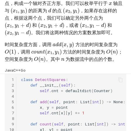
42. 连续子数组的最大和
8.4. 幂集
点，构成一个轴对齐正方形。我们可以枚举平行于
轴且
d
(
x
1
,
y
1
)
(
x
2
,
y
1
)
与
的距离为
的点
，如果存在这样的
41. 滑动窗口的平均值
43. 1 ～ n 整数中 1 出现的次
8.5. 递归乘法
点，根据这两个点，我们可以确定另外两个点为
(
x
1
,
y
1
+
d
)
(
x
2
,
y
1
+
d
)
(
x
1
,
y
1
−
d
)
数
和
，或者
和
(
x
2
,
y
1
−
d
)
42. 最近请求次数
8.6. 汉诺塔问题
。我们将这两种情况的方案数累加即可。
44. 数字序列中某一位的数字
a
d
d
(
x
,
y
)
43. 往完全二叉树添加节点
8.7. 无重复字符串的排列组合
时间复杂度方面，调用
方法的时间复杂度为
O
(
1
)
c
o
u
n
t
(
x
1
,
y
1
)
O
(
n
)
45. 把数组排成最小的数
，调用
方法的时间复杂度为
；
n
O
(
n
)
44. 二叉树每层的最大值
8.8. 有重复字符串的排列组合
空间复杂度为
。其中
为数据流中的点的个数。
46. 把数字翻译成字符串
Java
C++
Go
45. 二叉树最底层最左边的值
8.9. 括号
47. 礼物的最大价值
 1
class
DetectSquares
:
 2
def
__init__
(
self
):
46. 二叉树的右侧视图
8.10. 颜色填充
 3
self
.
cnt
=
defaultdict
(
Counter
)
48. 最长不含重复字符的子字
 4
47. 二叉树剪枝
符串
8.11. 硬币
 5
def
add
(
self
,
point
:
List
[
int
])
->
None
:
 6
x
,
y
=
point
 7
self
.
cnt
[
x
][
y
]
+=
1
48. 序列化与反序列化二叉树
49. 丑数
8.12. 八皇后
 8
 9
def
count
(
self
,
point
:
List
[
int
])
->
int
:
49. 从根节点到叶节点的路径
50. 第一个只出现一次的字符
8.13. 堆箱子
10
x1
,
y1
=
point