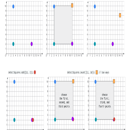
16. 不含重复字符的最长子字
18. 删除链表的节点
2.8. 环路检测
符串
19. 正则表达式匹配
3.1. 三合一
17. 含有所有字符的最短字符
串
20. 表示数值的字符串
3.2. 栈的最小值
18. 有效的回文
21. 调整数组顺序使奇数位于
3.3. 堆盘子
偶数前面
19. 最多删除一个字符得到回
3.4. 化栈为队
文
22. 链表中倒数第 k 个节点
3.5. 栈排序
20. 回文子字符串的个数
24. 反转链表
3.6. 动物收容所
21. 删除链表的倒数第 n 个结
25. 合并两个排序的链表
点
4.1. 节点间通路
26. 树的子结构
22. 链表中环的入口节点
4.2. 最小高度树
27. 二叉树的镜像