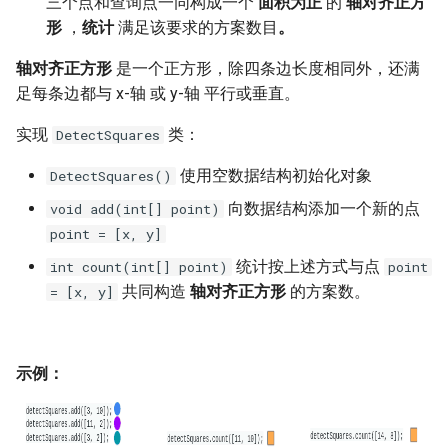
三个点和查询点一同构成一个
面积为正
的
轴对齐正方
7. 数组中和为 0 的三个数
形
，
统计
满足该要求的方案数目
。
10.2. 青蛙跳台阶问题
1.8. 零矩阵
8. 和大于等于 target 的最短子
轴对齐正方形
是一个正方形，除四条边长度相同外，还满
数组
11. 旋转数组的最小数字
1.9. 字符串轮转
足每条边都与 x-轴 或 y-轴 平行或垂直。
9. 乘积小于 K 的子数组
12. 矩阵中的路径
2.1. 移除重复节点
实现
类：
DetectSquares
使用空数据结构初始化对象
10. 和为 k 的子数组
DetectSquares()
13. 机器人的运动范围
2.2. 返回倒数第 k 个节点
向数据结构添加一个新的点
void add(int[] point)
11. 和 1 个数相同的子数组
14.1. 剪绳子
2.3. 删除中间节点
point = [x, y]
统计按上述方式与点
int count(int[] point)
point
12. 左右两边子数组的和相等
14.2. 剪绳子 II
2.4. 分割链表
共同构造
轴对齐正方形
的方案数。
= [x, y]
13. 二维子矩阵的和
15. 二进制中 1 的个数
2.5. 链表求和
14. 字符串中的变位词
16. 数值的整数次方
2.6. 回文链表
示例：
15. 字符串中的所有变位词
17. 打印从 1 到最大的 n 位数
2.7. 链表相交