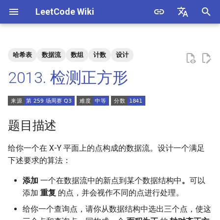
LeetCode Wiki
正
English
在
中文
哈希表
数据流
数组
计数
设计
题目描述
3. 数组中重复的数字
1. 整数除法
1.1. 判定字符是否唯一
初
2013. 检测正方形
始
解法
4. 二维数组中的查找
2. 二进制加法
1.2. 判定是否互为字符重排
化
5. 替换空格
3. 前 n 个数字二进制中 1 的个
1.3. URL 化
方法一：哈希表
搜
题目描述
数
6. 从尾到头打印链表
1.4. 回文排列
索
给你一个在 X-Y 平面上的点构成的数据流。设计一个满足
4. 只出现一次的数字
引
下述要求的算法：
7. 重建二叉树
1.5. 一次编辑
擎
5. 单词长度的最大乘积
添加
一个在数据流中的新点到某个数据结构中
。
可以
9. 用两个栈实现队列
1.6. 字符串压缩
添加
重复
的点，并会视作不同的点进行处理。
6. 排序数组中两个数字之和
给你一个查询点，请你从数据结构中选出三个点，使这
10.1. 斐波那契数列
1.7. 旋转矩阵