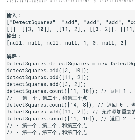
23. 两个链表的第一个重合节
4.3. 特定深度节点链表
点
28. 对称的二叉树
输入：
4.4. 检查平衡性
["DetectSquares", "add", "add", "add", "coun
24. 反转链表
29. 顺时针打印矩阵
输出：
4.5. 合法二叉搜索树
[null, null, null, null, 1, 0, null, 2]

25. 链表中的两数相加
30. 包含 min 函数的栈
4.6. 后继者
解释：
26. 重排链表
31. 栈的压入、弹出序列
DetectSquares detectSquares = new DetectSqua
4.8. 首个共同祖先
detectSquares.add([3, 10]);

27. 回文链表
32.1. 从上到下打印二叉树
detectSquares.add([11, 2]);

4.9. 二叉搜索树序列
detectSquares.add([3, 2]);

28. 展平多级双向链表
32.2. 从上到下打印二叉树 II
detectSquares.count([11, 10]); // 返回 1 
4.10. 检查子树
// - 第一个，第二个，和第三个点

29. 排序的循环链表
detectSquares.count([14, 8]); // 返回
32.3. 从上到下打印二叉树 III
detectSquares.add([11, 2]); // 允许添加重复的点
4.12. 求和路径
detectSquares.count([11, 10]); // 返回 2 
30. 插入、删除和随机访问都
33. 二叉搜索树的后序遍历序
// - 第一个，第二个，和第三个点

是 O(1) 的容器
列
5.1. 插入
// - 第一个，第三个，和第四个点
