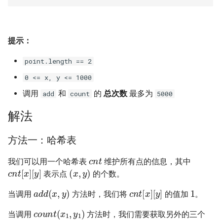
31. 最近最少使用缓存
34. 二叉树中和为某一值的路
5.2. 二进制数转字符串
径
32. 有效的变位词
5.3. 翻转数位
35. 复杂链表的复制
提示：
33. 变位词组
5.4. 下一个数
point.length == 2
36. 二叉搜索树与双向链表
34. 外星语言是否排序
5.6. 整数转换
0 <= x, y <= 1000
37. 序列化二叉树
调用
和
的
总次数
最多为
add
count
5000
35. 最小时间差
5.7. 配对交换
38. 字符串的排列
解法
36. 后缀表达式
5.8. 绘制直线
39. 数组中出现次数超过一半
方法一：哈希表
37. 小行星碰撞
的数字
8.1. 三步问题
c
n
t
我们可以用一个哈希表
维护所有点的信息，其中
c
[
y
n
]
t
[
x
]
(
x
,
y
)
38. 每日温度
40. 最小的 k 个数
表示点
的个数。
8.2. 迷路的机器人
1
a
d
d
(
x
,
y
)
c
[
y
n
]
t
[
x
]
当调用
方法时，我们将
的值加
。
39. 直方图最大矩形面积
41. 数据流中的中位数
8.3. 魔术索引
c
o
u
n
t
(
x
1
,
y
1
)
当调用
方法时，我们需要获取另外的三个
x
40. 矩阵中最大的矩形