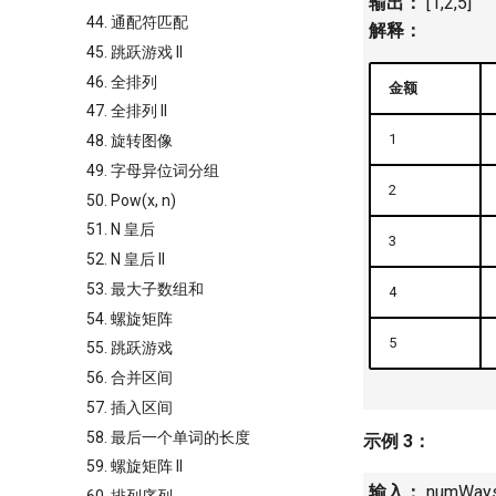
输出：
[1,2,5]
44. 通配符匹配
解释：
45. 跳跃游戏 II
46. 全排列
金额
47. 全排列 II
1
48. 旋转图像
49. 字母异位词分组
2
50. Pow(x, n)
51. N 皇后
3
52. N 皇后 II
53. 最大子数组和
4
54. 螺旋矩阵
5
55. 跳跃游戏
56. 合并区间
57. 插入区间
58. 最后一个单词的长度
示例 3：
59. 螺旋矩阵 II
输入：
numWays 