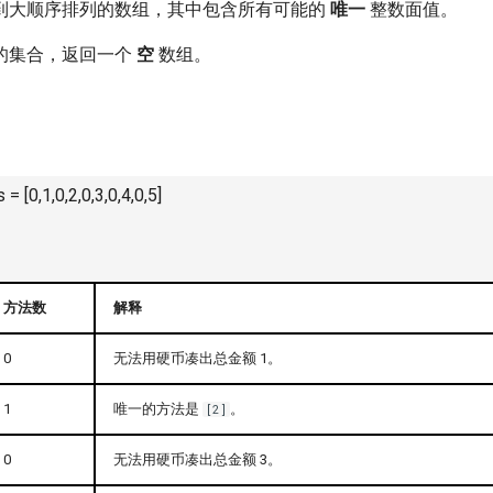
到大顺序排列的数组，其中包含所有可能的
唯一
整数面值。
的集合，返回一个
空
数组。
 [0,1,0,2,0,3,0,4,0,5]
方法数
解释
0
无法用硬币凑出总金额 1。
1
唯一的方法是
。
[2]
0
无法用硬币凑出总金额 3。