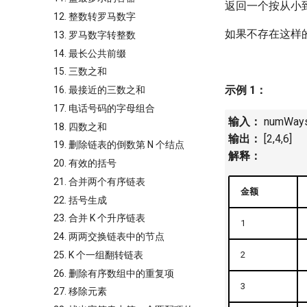
返回一个按从小
12. 整数转罗马数字
如果不存在这样
13. 罗马数字转整数
14. 最长公共前缀
15. 三数之和
示例 1：
16. 最接近的三数之和
17. 电话号码的字母组合
输入：
numWays =
18. 四数之和
输出：
[2,4,6]
19. 删除链表的倒数第 N 个结点
解释：
20. 有效的括号
21. 合并两个有序链表
金额
22. 括号生成
23. 合并 K 个升序链表
1
24. 两两交换链表中的节点
25. K 个一组翻转链表
2
26. 删除有序数组中的重复项
3
27. 移除元素