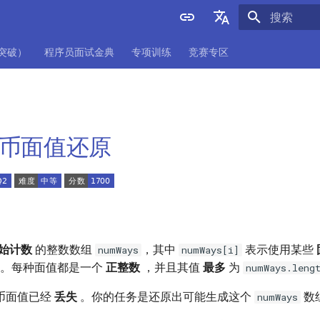
正在初始化
English
项突破）
程序员面试金典
专项训练
竞赛专区
中文
 硬币面值还原
开始计数
的整数数组
，其中
表示使用某些
numWays
numWays[i]
。每种面值都是一个
正整数
，并且其值
最多
为
numWays.leng
币面值已经
丢失
。你的任务是还原出可能生成这个
数
numWays