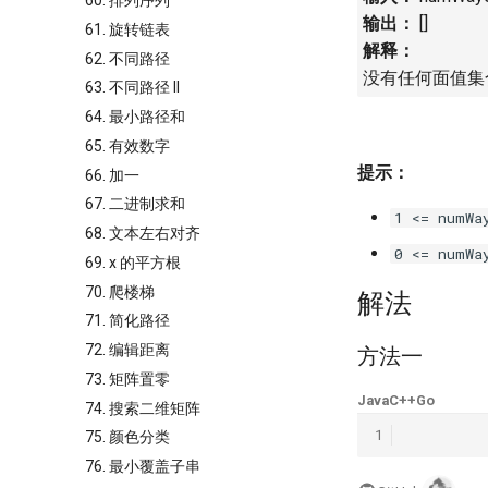
60. 排列序列
输出：
[]
61. 旋转链表
解释：
62. 不同路径
没有任何面值集
63. 不同路径 II
64. 最小路径和
65. 有效数字
提示：
66. 加一
67. 二进制求和
1 <= numWa
68. 文本左右对齐
0 <= numWa
69. x 的平方根
70. 爬楼梯
解法
71. 简化路径
72. 编辑距离
方法一
73. 矩阵置零
Java
C++
Go
74. 搜索二维矩阵
1
75. 颜色分类
76. 最小覆盖子串