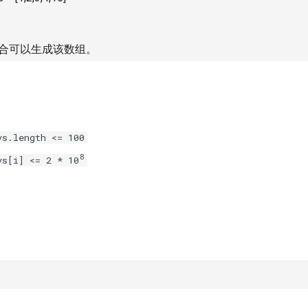
合可以生成该数组。
ys.length <= 100
8
ys[i] <= 2 * 10