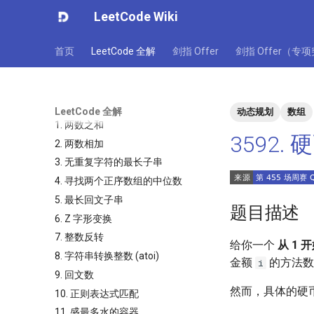
LeetCode Wiki
首页
LeetCode 全解
剑指 Offer
剑指 Offer（专
LeetCode 全解
动态规划
数组
1. 两数之和
3592.
2. 两数相加
3. 无重复字符的最长子串
4. 寻找两个正序数组的中位数
5. 最长回文子串
题目描述
6. Z 字形变换
7. 整数反转
给你一个
从 1 
8. 字符串转换整数 (atoi)
金额
的方法数
i
9. 回文数
然而，具体的硬
10. 正则表达式匹配
11. 盛最多水的容器