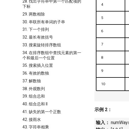
28. 找出字符串中第一个匹配项的
4
下标
29. 两数相除
5
30. 串联所有单词的子串
31. 下一个排列
6
32. 最长有效括号
7
33. 搜索旋转排序数组
34. 在排序数组中查找元素的第一
8
个和最后一个位置
35. 搜索插入位置
9
36. 有效的数独
37. 解数独
10
38. 外观数列
39. 组合总和
40. 组合总和 II
示例 2：
41. 缺失的第一个正数
42. 接雨水
输入：
numWays 
43. 字符串相乘