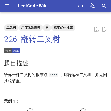
LeetCode Wiki
正
English
在
中文
二叉树
广度优先搜索
树
深度优先搜索
题目描述
3. 数组中重复的数字
1. 整数除法
1.1. 判定字符是否唯一
初
226. 翻转二叉树
始
解法
4. 二维数组中的查找
2. 二进制加法
1.2. 判定是否互为字符重排
化
5. 替换空格
3. 前 n 个数字二进制中 1 的个
1.3. URL 化
方法一：递归
搜
题目描述
数
6. 从尾到头打印链表
1.4. 回文排列
索
给你一棵二叉树的根节点
，翻转这棵二叉树，并返回
root
4. 只出现一次的数字
引
其根节点。
7. 重建二叉树
1.5. 一次编辑
擎
5. 单词长度的最大乘积
9. 用两个栈实现队列
1.6. 字符串压缩
6. 排序数组中两个数字之和
示例 1：
10.1. 斐波那契数列
1.7. 旋转矩阵