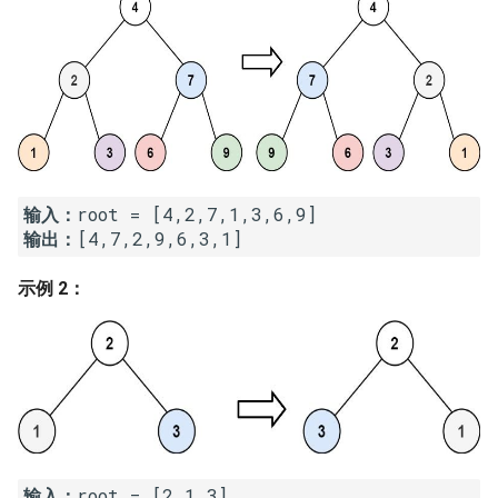
7. 数组中和为 0 的三个数
10.2. 青蛙跳台阶问题
1.8. 零矩阵
8. 和大于等于 target 的最短子
数组
11. 旋转数组的最小数字
1.9. 字符串轮转
9. 乘积小于 K 的子数组
12. 矩阵中的路径
2.1. 移除重复节点
10. 和为 k 的子数组
13. 机器人的运动范围
2.2. 返回倒数第 k 个节点
输入：
输出：
11. 和 1 个数相同的子数组
14.1. 剪绳子
2.3. 删除中间节点
示例 2：
12. 左右两边子数组的和相等
14.2. 剪绳子 II
2.4. 分割链表
13. 二维子矩阵的和
15. 二进制中 1 的个数
2.5. 链表求和
14. 字符串中的变位词
16. 数值的整数次方
2.6. 回文链表
15. 字符串中的所有变位词
17. 打印从 1 到最大的 n 位数
2.7. 链表相交
输入：