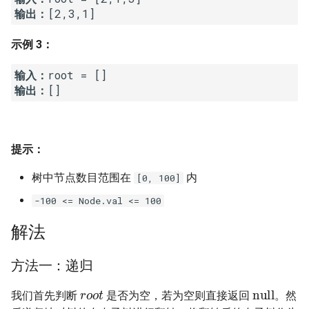
输出：
16. 不含重复字符的最长子字
18. 删除链表的节点
2.8. 环路检测
符串
示例 3：
19. 正则表达式匹配
3.1. 三合一
17. 含有所有字符的最短字符
输入：
串
20. 表示数值的字符串
3.2. 栈的最小值
输出：
18. 有效的回文
21. 调整数组顺序使奇数位于
3.3. 堆盘子
偶数前面
提示：
19. 最多删除一个字符得到回
3.4. 化栈为队
文
22. 链表中倒数第 k 个节点
树中节点数目范围在
内
[0, 100]
3.5. 栈排序
20. 回文子字符串的个数
-100 <= Node.val <= 100
24. 反转链表
3.6. 动物收容所
解法
21. 删除链表的倒数第 n 个结
25. 合并两个排序的链表
点
4.1. 节点间通路
方法一：递归
26. 树的子结构
root
null
22. 链表中环的入口节点
4.2. 最小高度树
我们首先判断
是否为空，若为空则直接返回
。然
27. 二叉树的镜像