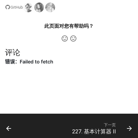
31. 最近最少使用缓存
34. 二叉树中和为某一值的路
5.2. 二进制数转字符串
GitHub
径
32. 有效的变位词
5.3. 翻转数位
35. 复杂链表的复制
此页面对您有帮助吗？
33. 变位词组
5.4. 下一个数
36. 二叉搜索树与双向链表
34. 外星语言是否排序
5.6. 整数转换
评论
37. 序列化二叉树
35. 最小时间差
5.7. 配对交换
38. 字符串的排列
36. 后缀表达式
5.8. 绘制直线
39. 数组中出现次数超过一半
37. 小行星碰撞
的数字
8.1. 三步问题
38. 每日温度
40. 最小的 k 个数
8.2. 迷路的机器人
39. 直方图最大矩形面积
41. 数据流中的中位数
8.3. 魔术索引
下一页
227. 基本计算器 II
40. 矩阵中最大的矩形