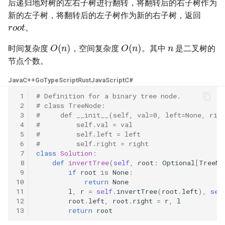
后递归地对树的左右子树进行翻转，将翻转后的右子树作为
23. 两个链表的第一个重合节
4.3. 特定深度节点链表
新的左子树，将翻转后的左子树作为新的右子树，返回
root
点
28. 对称的二叉树
。
4.4. 检查平衡性
n
O
(
n
)
O
(
n
)
24. 反转链表
29. 顺时针打印矩阵
时间复杂度
，空间复杂度
。其中
是二叉树的
4.5. 合法二叉搜索树
节点个数。
25. 链表中的两数相加
30. 包含 min 函数的栈
Java
C++
Go
TypeScript
Rust
JavaScript
C#
4.6. 后继者
26. 重排链表
31. 栈的压入、弹出序列
 1
# Definition for a binary tree node.
 2
# class TreeNode:
4.8. 首个共同祖先
 3
#     def __init__(self, val=0, left=None, rig
27. 回文链表
32.1. 从上到下打印二叉树
 4
#         self.val = val
4.9. 二叉搜索树序列
 5
#         self.left = left
28. 展平多级双向链表
32.2. 从上到下打印二叉树 II
 6
#         self.right = right
 7
class
Solution
:
4.10. 检查子树
 8
def
invertTree
(
self
,
root
:
Optional
[
TreeNo
29. 排序的循环链表
32.3. 从上到下打印二叉树 III
 9
if
root
is
None
:
4.12. 求和路径
10
return
None
30. 插入、删除和随机访问都
11
l
,
r
=
self
.
invertTree
(
root
.
left
),
sel
33. 二叉搜索树的后序遍历序
12
root
.
left
,
root
.
right
=
r
,
l
是 O(1) 的容器
列
5.1. 插入
13
return
root