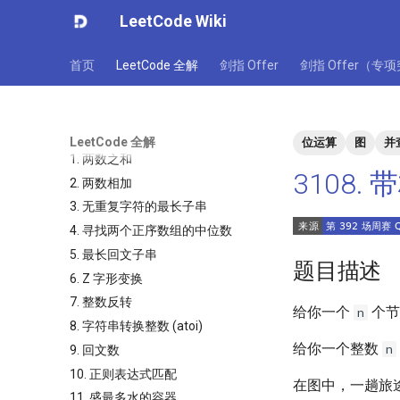
LeetCode Wiki
首页
LeetCode 全解
剑指 Offer
剑指 Offer（专
LeetCode 全解
位运算
图
并
1. 两数之和
3108
2. 两数相加
3. 无重复字符的最长子串
4. 寻找两个正序数组的中位数
5. 最长回文子串
题目描述
6. Z 字形变换
7. 整数反转
给你一个
个节
n
8. 字符串转换整数 (atoi)
给你一个整数
n
9. 回文数
10. 正则表达式匹配
在图中，一趟旅
11. 盛最多水的容器