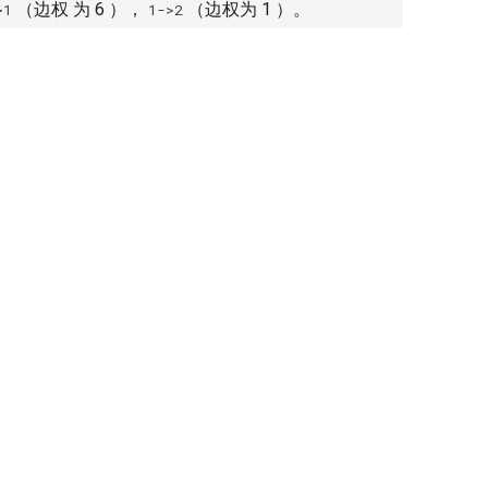
（边权 为 6 ），
（边权为 1 ）。
>1
1->2