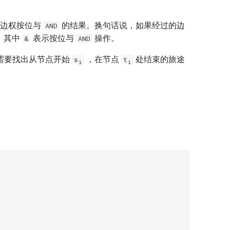
边权按位与
的结果。换句话说，如果经过的边
AND
，其中
表示按位与
操作。
&
AND
需要找出从节点开始
，在节点
处结束的旅途
s
t
i
i