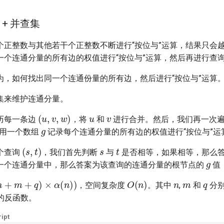
+ 并查集
个正整数与其他若干个正整数不断进行“按位与”运算，结果只会
一个连通分量的所有边的权值进行“按位与”运算，然后再进行查
为，如何找出同一个连通份量的所有边，然后进行“按位与”运算
集来维护连通分量。
u
v
(
u
,
v
,
w
)
历每一条边
，将
和
进行合并。然后，我们再一次
g
用一个数组
记录每个连通分量的所有边的权值进行“按位与”运
s
t
(
s
,
t
)
个查询
，我们首先判断
与
是否相等，如果相等，那么
g
一个连通分量中，那么答案为该查询的连通分量的根节点的
值
n
m
q
n
+
m
+
q
)
×
α
(
n
)
)
O
(
n
)
，空间复杂度
。其中
,
和
分别
函数的反函数。
ipt