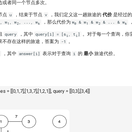
边或者同一个节点多次。
节点
，结束于节点
，我们定义这一趟旅途的
代价
是经过的
u
v
，那么代价为
, w
, w
, ..., w
w
& w
& w
& ... & w
1
2
k
0
1
2
k
组
，其中
。对于每一个查询，你
query
query[i] = [s
, t
]
i
i
果不存在这样的旅途，答案为
。
-1
，其中
表示对于查询
的
最小
旅途代价。
answer[i]
i
s = [[0,1,7],[1,3,7],[1,2,1]], query = [[0,3],[3,4]]