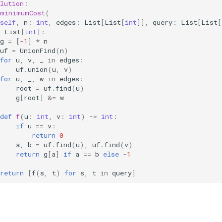
lution
:
minimumCost
(
self
,
n
:
int
,
edges
:
List
[
List
[
int
]],
query
:
List
[
List
[
>
List
[
int
]:
g
=
[
-
1
]
*
n
uf
=
UnionFind
(
n
)
for
u
,
v
,
_
in
edges
:
uf
.
union
(
u
,
v
)
for
u
,
_
,
w
in
edges
:
root
=
uf
.
find
(
u
)
g
[
root
]
&=
w
def
f
(
u
:
int
,
v
:
int
)
->
int
:
if
u
==
v
:
return
0
a
,
b
=
uf
.
find
(
u
),
uf
.
find
(
v
)
return
g
[
a
]
if
a
==
b
else
-
1
return
[
f
(
s
,
t
)
for
s
,
t
in
query
]