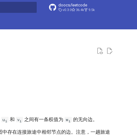
doocs/leetcode
v0.3.0
36.4k
9.5k
搜索引擎
点
和
之间有一条权值为
的无向边。
u
v
w
i
i
i
图中存在连接旅途中相邻节点的边。注意，一趟旅途