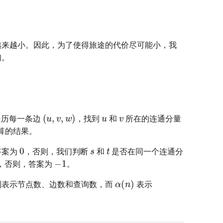
越来越小。因此，为了使得旅途的代价尽可能小，我
询。
。
u
v
(
u
,
v
,
w
)
遍历每一条边
，找到
和
所在的连通分量
算的结果。
s
t
0
答案为
，否则，我们判断
和
是否在同一个连通分
−
1
，否则，答案为
。
α
(
n
)
表示节点数、边数和查询数，而
表示