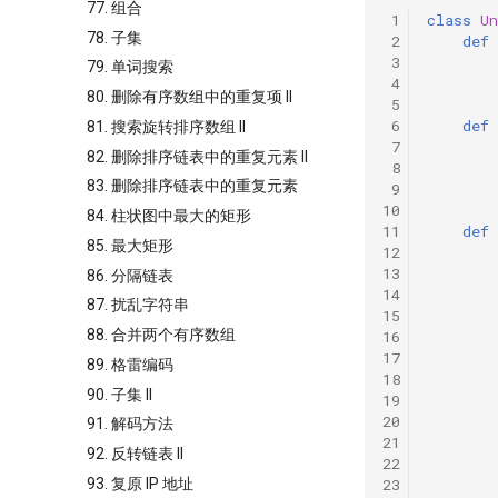
77. 组合
 1
class
Un
78. 子集
 2
def
 3
79. 单词搜索
 4
80. 删除有序数组中的重复项 II
 5
 6
def
81. 搜索旋转排序数组 II
 7
82. 删除排序链表中的重复元素 II
 8
83. 删除排序链表中的重复元素
 9
10
84. 柱状图中最大的矩形
11
def
85. 最大矩形
12
13
86. 分隔链表
14
87. 扰乱字符串
15
88. 合并两个有序数组
16
17
89. 格雷编码
18
90. 子集 II
19
20
91. 解码方法
21
92. 反转链表 II
22
23
93. 复原 IP 地址