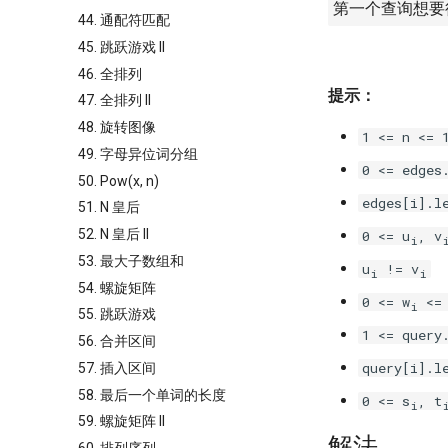
第一个查询想要
44. 通配符匹配
45. 跳跃游戏 II
46. 全排列
提示：
47. 全排列 II
48. 旋转图像
1 <= n <= 
49. 字母异位词分组
0 <= edges
50. Pow(x, n)
edges[i].l
51. N 皇后
52. N 皇后 II
0 <= u
, v
i
53. 最大子数组和
u
!= v
i
i
54. 螺旋矩阵
0 <= w
<= 
i
55. 跳跃游戏
1 <= query
56. 合并区间
query[i].l
57. 插入区间
58. 最后一个单词的长度
0 <= s
, t
i
59. 螺旋矩阵 II
解法