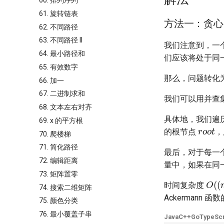
60. 排列序列
61. 旋转链表
方法一：贪心 
62. 不同路径
63. 不同路径 II
我们注意到，一
64. 最小路径和
们应该将处于同
65. 有效数字
那么，问题转化
66. 加一
67. 二进制求和
我们可以用并查
68. 文本左右对齐
具体地，我们遍
69. x 的平方根
r
o
o
t
的根节点
，
70. 爬楼梯
71. 简化路径
最后，对于每一
72. 编辑距离
量中，如果在同
73. 矩阵置零
O
(
(
时间复杂度
74. 搜索二维矩阵
Ackermann 
75. 颜色分类
76. 最小覆盖子串
Java
C++
Go
TypeScr