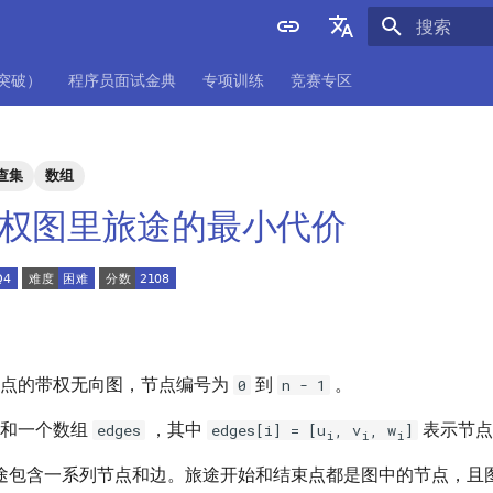
正在初始化
English
项突破）
程序员面试金典
专项训练
竞赛专区
中文
查集
数组
. 带权图里旅途的最小代价
点的带权无向图，节点编号为
到
。
0
n - 1
和一个数组
，其中
表示节
edges
edges[i] = [u
, v
, w
]
i
i
i
途包含一系列节点和边。旅途开始和结束点都是图中的节点，且