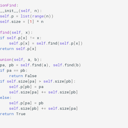
ionFind
:
__init__
(
self
,
n
):
self
.
p
=
list
(
range
(
n
))
self
.
size
=
[
1
]
*
n
find
(
self
,
x
):
if
self
.
p
[
x
]
!=
x
:
self
.
p
[
x
]
=
self
.
find
(
self
.
p
[
x
])
return
self
.
p
[
x
]
union
(
self
,
a
,
b
):
pa
,
pb
=
self
.
find
(
a
),
self
.
find
(
b
)
if
pa
==
pb
:
return
False
if
self
.
size
[
pa
]
>
self
.
size
[
pb
]:
self
.
p
[
pb
]
=
pa
self
.
size
[
pa
]
+=
self
.
size
[
pb
]
else
:
self
.
p
[
pa
]
=
pb
self
.
size
[
pb
]
+=
self
.
size
[
pa
]
return
True