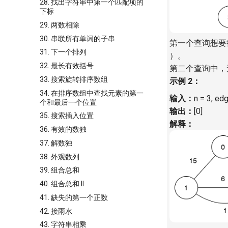
28. 找出字符串中第一个匹配项的
下标
29. 两数相除
30. 串联所有单词的子串
第一个查询想要
31. 下一个排列
）。
32. 最长有效括号
第二个查询中，无法
33. 搜索旋转排序数组
示例 2：
34. 在排序数组中查找元素的第一
输入：
n = 3, edge
个和最后一个位置
输出：
[0]
35. 搜索插入位置
解释：
36. 有效的数独
37. 解数独
38. 外观数列
39. 组合总和
40. 组合总和 II
41. 缺失的第一个正数
42. 接雨水
43. 字符串相乘