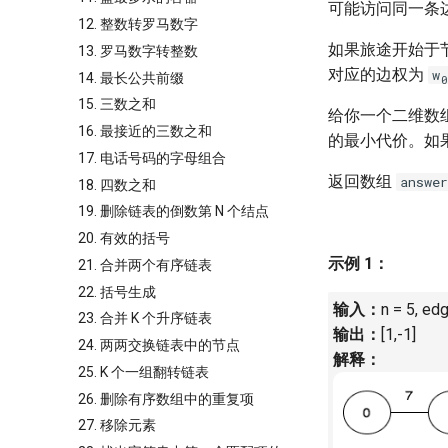
可能访问同一条
12. 整数转罗马数字
如果旅途开始于
13. 罗马数字转整数
对应的边权为
w
14. 最长公共前缀
0
15. 三数之和
给你一个二维数
16. 最接近的三数之和
的最小代价。如
17. 电话号码的字母组合
返回数组
answer
18. 四数之和
19. 删除链表的倒数第 N 个结点
20. 有效的括号
示例 1：
21. 合并两个有序链表
22. 括号生成
输入：
n = 5, edge
23. 合并 K 个升序链表
输出：
[1,-1]
24. 两两交换链表中的节点
解释：
25. K 个一组翻转链表
26. 删除有序数组中的重复项
27. 移除元素