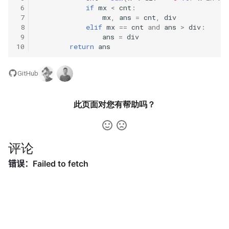
42. 连续子数组的最大和
8.4. 幂集
 6
if
mx
<
cnt
:
 7
mx
,
ans
=
cnt
,
div
41. 滑动窗口的平均值
43. 1 ～ n 整数中 1 出现的次
8.5. 递归乘法
 8
elif
mx
==
cnt
and
ans
>
div
:
 9
ans
=
div
数
10
return
ans
42. 最近请求次数
8.6. 汉诺塔问题
44. 数字序列中某一位的数字
GitHub
43. 往完全二叉树添加节点
8.7. 无重复字符串的排列组合
45. 把数组排成最小的数
44. 二叉树每层的最大值
8.8. 有重复字符串的排列组合
此页面对您有帮助吗？
46. 把数字翻译成字符串
45. 二叉树最底层最左边的值
8.9. 括号
47. 礼物的最大价值
评论
46. 二叉树的右侧视图
8.10. 颜色填充
48. 最长不含重复字符的子字
47. 二叉树剪枝
符串
8.11. 硬币
48. 序列化与反序列化二叉树
49. 丑数
8.12. 八皇后
49. 从根节点到叶节点的路径
50. 第一个只出现一次的字符
8.13. 堆箱子