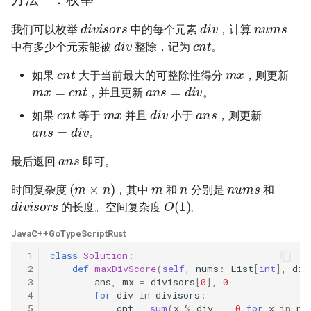
31. 最近最少使用缓存
34. 二叉树中和为某一值的路
5.2. 二进制数转字符串
n
u
m
s
d
i
v
i
s
o
r
s
d
i
v
径
我们可以枚举
中的每个元素
，计算
c
n
t
d
i
v
32. 有效的变位词
5.3. 翻转数位
中有多少个元素能被
整除，记为
。
35. 复杂链表的复制
m
x
c
n
t
33. 变位词组
5.4. 下一个数
如果
大于当前最大的可整除性得分
，则更新
m
x
=
c
n
t
a
n
s
=
d
i
v
36. 二叉搜索树与双向链表
，并且更新
。
m
x
a
n
s
c
n
t
d
i
v
34. 外星语言是否排序
5.6. 整数转换
如果
等于
并且
小于
，则更新
a
n
s
=
d
i
v
37. 序列化二叉树
。
35. 最小时间差
5.7. 配对交换
a
n
s
38. 字符串的排列
最后返回
即可。
m
n
n
u
m
s
36. 后缀表达式
5.8. 绘制直线
(
m
×
n
)
时间复杂度
，其中
和
分别是
和
39. 数组中出现次数超过一半
d
i
v
i
s
o
r
s
O
(
1
)
的长度。空间复杂度
。
37. 小行星碰撞
的数字
8.1. 三步问题
Java
C++
Go
TypeScript
Rust
38. 每日温度
40. 最小的 k 个数
8.2. 迷路的机器人
 1
class
Solution
:
 2
def
maxDivScore
(
self
,
nums
:
List
[
int
],
div
39. 直方图最大矩形面积
41. 数据流中的中位数
8.3. 魔术索引
 3
ans
,
mx
=
divisors
[
0
],
0
 4
for
div
in
divisors
:
 5
cnt
=
sum
(
x
%
div
==
0
for
x
in
nu
40. 矩阵中最大的矩形