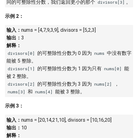
同的可整除性分数，我们返回更小的那个
。
divisors[3]
16. 不含重复字符的最长子字
18. 删除链表的节点
2.8. 环路检测
符串
示例 2：
19. 正则表达式匹配
3.1. 三合一
17. 含有所有字符的最短字符
输入：
nums = [4,7,9,3,9], divisors = [5,2,3]
串
20. 表示数值的字符串
3.2. 栈的最小值
输出：
3
解释：
18. 有效的回文
21. 调整数组顺序使奇数位于
3.3. 堆盘子
的可整除性分数为 0 因为
中没有数字
divisors[0]
nums
偶数前面
能被 5 整除。
19. 最多删除一个字符得到回
3.4. 化栈为队
的可整除性分数为 1 因为只有
能
divisors[1]
nums[0]
文
22. 链表中倒数第 k 个节点
被 2 整除。
3.5. 栈排序
的可整除性分数为 3 因为
，
divisors[2]
nums[2]
20. 回文子字符串的个数
24. 反转链表
和
能被 3 整除。
nums[3]
nums[4]
3.6. 动物收容所
21. 删除链表的倒数第 n 个结
25. 合并两个排序的链表
示例 3：
点
4.1. 节点间通路
输入：
nums = [20,14,21,10], divisors = [10,16,20]
26. 树的子结构
22. 链表中环的入口节点
输出：
10
4.2. 最小高度树
解释：
27. 二叉树的镜像