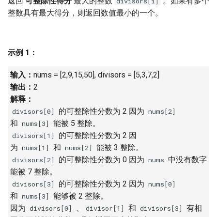
返回
可整除性得分
最大的整数
。如果有多个
divisors[i]
7. 数组中和为 0 的三个数
整数具有最大得分，则返回数值最小的一个。
10.2. 青蛙跳台阶问题
1.8. 零矩阵
8. 和大于等于 target 的最短子
数组
11. 旋转数组的最小数字
1.9. 字符串轮转
示例 1：
9. 乘积小于 K 的子数组
12. 矩阵中的路径
2.1. 移除重复节点
输入：
nums = [2,9,15,50], divisors = [5,3,7,2]
10. 和为 k 的子数组
13. 机器人的运动范围
2.2. 返回倒数第 k 个节点
输出：
2
解释：
11. 和 1 个数相同的子数组
14.1. 剪绳子
2.3. 删除中间节点
的可整除性分数为 2 因为
divisors[0]
nums[2]
和
能被 5 整除。
nums[3]
12. 左右两边子数组的和相等
14.2. 剪绳子 II
2.4. 分割链表
的可整除性分数为 2 因
divisors[1]
为
和
能被 3 整除。
nums[1]
nums[2]
13. 二维子矩阵的和
15. 二进制中 1 的个数
2.5. 链表求和
的可整除性分数为 0 因为
中没有数字
divisors[2]
nums
能被 7 整除。
14. 字符串中的变位词
16. 数值的整数次方
2.6. 回文链表
的可整除性分数为 2 因为
divisors[3]
nums[0]
和
能够被 2 整除。
nums[3]
15. 字符串中的所有变位词
17. 打印从 1 到最大的 n 位数
2.7. 链表相交
因为
、
和
有相
divisors[0]
divisor[1]
divisors[3]