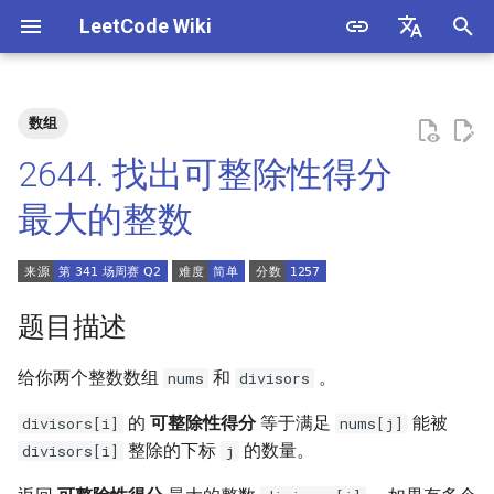
LeetCode Wiki
正
English
在
中文
数组
题目描述
3. 数组中重复的数字
1. 整数除法
1.1. 判定字符是否唯一
初
2644. 找出可整除性得分
始
解法
4. 二维数组中的查找
2. 二进制加法
1.2. 判定是否互为字符重排
最大的整数
化
5. 替换空格
3. 前 n 个数字二进制中 1 的个
1.3. URL 化
方法一：枚举
搜
数
6. 从尾到头打印链表
1.4. 回文排列
索
题目描述
4. 只出现一次的数字
引
7. 重建二叉树
1.5. 一次编辑
给你两个整数数组
和
。
nums
divisors
擎
5. 单词长度的最大乘积
9. 用两个栈实现队列
1.6. 字符串压缩
的
可整除性得分
等于满足
能被
divisors[i]
nums[j]
6. 排序数组中两个数字之和
整除的下标
的数量。
divisors[i]
j
10.1. 斐波那契数列
1.7. 旋转矩阵