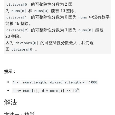
23. 两个链表的第一个重合节
的可整除性分数为 2 因
4.3. 特定深度节点链表
divisors[0]
点
28. 对称的二叉树
为
和
能被 10 整除。
nums[0]
nums[3]
4.4. 检查平衡性
的可整除性分数为 0 因为
中没有数字
divisors[1]
nums
24. 反转链表
29. 顺时针打印矩阵
能被 16 整除。
4.5. 合法二叉搜索树
的可整除性分数为 1 因为
能被
divisors[2]
nums[0]
25. 链表中的两数相加
30. 包含 min 函数的栈
20 整除。
4.6. 后继者
因为
的可整除性分数最大，我们返
divisors[0]
26. 重排链表
31. 栈的压入、弹出序列
回
。
divisors[0]
4.8. 首个共同祖先
27. 回文链表
32.1. 从上到下打印二叉树
4.9. 二叉搜索树序列
提示：
28. 展平多级双向链表
32.2. 从上到下打印二叉树 II
4.10. 检查子树
1 <= nums.length, divisors.length <= 1000
29. 排序的循环链表
32.3. 从上到下打印二叉树 III
9
1 <= nums[i], divisors[i] <= 10
4.12. 求和路径
30. 插入、删除和随机访问都
33. 二叉搜索树的后序遍历序
解法
是 O(1) 的容器
列
5.1. 插入
方法一：枚举